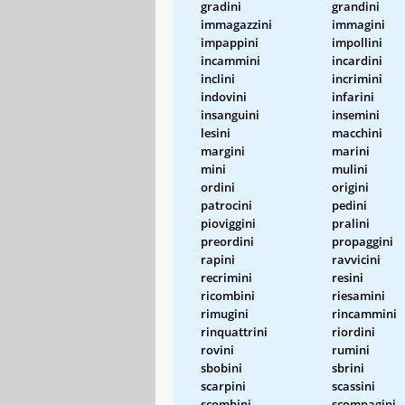
gradini
grandini
immagazzini
immagini
impappini
impollini
incammini
incardini
inclini
incrimini
indovini
infarini
insanguini
insemini
lesini
macchini
margini
marini
mini
mulini
ordini
origini
patrocini
pedini
pioviggini
pralini
preordini
propaggini
rapini
ravvicini
recrimini
resini
ricombini
riesamini
rimugini
rincammini
rinquattrini
riordini
rovini
rumini
sbobini
sbrini
scarpini
scassini
scombini
scompagini