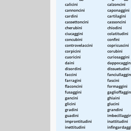
calicini
calzoncini
cannoncini
caponaggini
cardini
cartilagini
cassettoncini
cassoncini
cherubini
chiodini
ciucaggini
colatitudini
concubini
confini
controvelaccini
copricuscini
corpicini
corubini
cuoricini
curiosaggini
daini
dappocaggin
disordini
dissuetudini
faccini
fanciullaggin
farragini
fascini
flaconcini
formaggini
fusaggini
gaglioffaggin
gancini
ghiaini
glicini
glucini
gradini
grandini
guadini
imbecillaggin
improntitudini
inattitudini
inettitudini
infingardagg