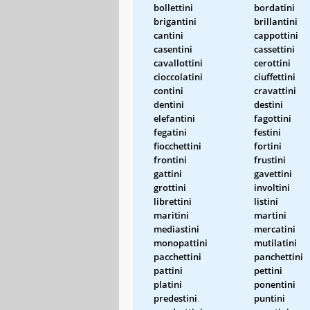
bollettini
bordatini
brigantini
brillantini
cantini
cappottini
casentini
cassettini
cavallottini
cerottini
cioccolatini
ciuffettini
contini
cravattini
dentini
destini
elefantini
fagottini
fegatini
festini
fiocchettini
fortini
frontini
frustini
gattini
gavettini
grottini
involtini
librettini
listini
maritini
martini
mediastini
mercatini
monopattini
mutilatini
pacchettini
panchettini
pattini
pettini
platini
ponentini
predestini
puntini