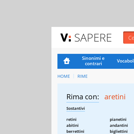
SAPERE
Sinonimi e
Vocabol
contrari
HOME
RIME
Rima con:
aretini
Sostantivi
retini
pianetini
abitini
andantini
berrettini
bigliettini