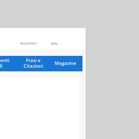
REGISTRATI
MAIL
enti
Frasi e
Magazine
li
Citazioni