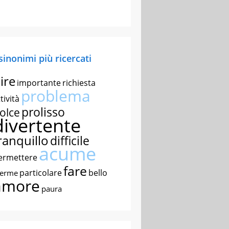
 sinonimi più ricercati
ire
importante
richiesta
problema
tività
prolisso
olce
divertente
ranquillo
difficile
acume
ermettere
fare
particolare
bello
nerme
amore
paura