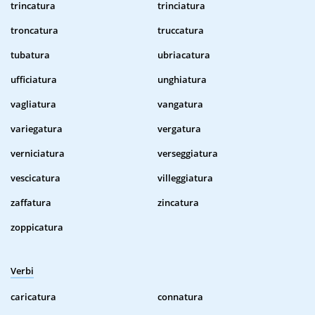
trincatura
trinciatura
troncatura
truccatura
tubatura
ubriacatura
ufficiatura
unghiatura
vagliatura
vangatura
variegatura
vergatura
verniciatura
verseggiatura
vescicatura
villeggiatura
zaffatura
zincatura
zoppicatura
Verbi
caricatura
connatura