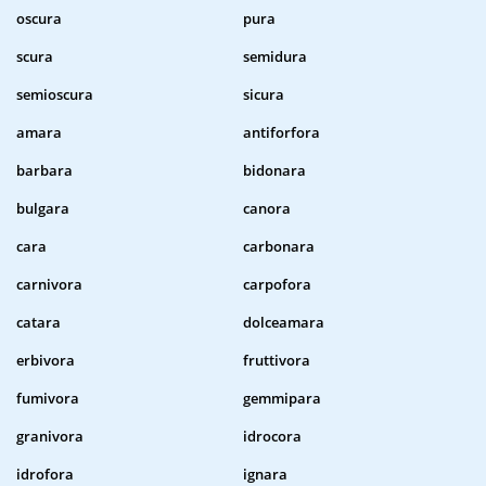
oscura
pura
scura
semidura
semioscura
sicura
amara
antiforfora
barbara
bidonara
bulgara
canora
cara
carbonara
carnivora
carpofora
catara
dolceamara
erbivora
fruttivora
fumivora
gemmipara
granivora
idrocora
idrofora
ignara