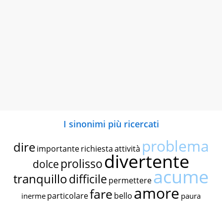
I sinonimi più ricercati
problema
dire
importante
richiesta
attività
divertente
prolisso
dolce
acume
tranquillo
difficile
permettere
amore
fare
particolare
bello
inerme
paura