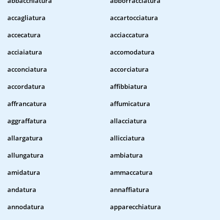
abbacchiatura
abborracciatura
accagliatura
accartocciatura
accecatura
acciaccatura
acciaiatura
accomodatura
acconciatura
accorciatura
accordatura
affibbiatura
affrancatura
affumicatura
aggraffatura
allacciatura
allargatura
allicciatura
allungatura
ambiatura
amidatura
ammaccatura
andatura
annaffiatura
annodatura
apparecchiatura