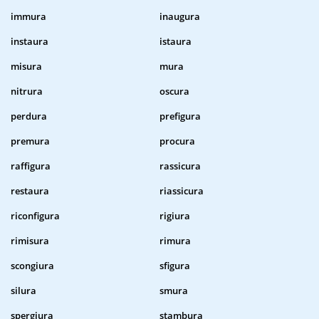
immura
inaugura
instaura
istaura
misura
mura
nitrura
oscura
perdura
prefigura
premura
procura
raffigura
rassicura
restaura
riassicura
riconfigura
rigiura
rimisura
rimura
scongiura
sfigura
silura
smura
spergiura
stambura