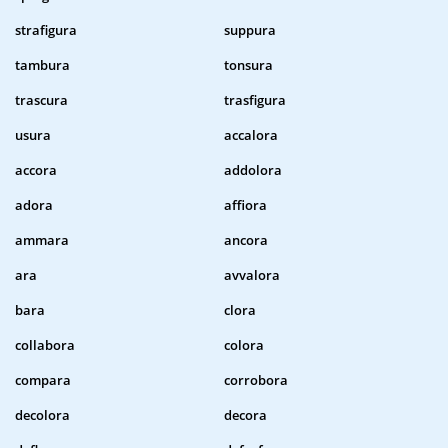
strafigura
suppura
tambura
tonsura
trascura
trasfigura
usura
accalora
accora
addolora
adora
affiora
ammara
ancora
ara
avvalora
bara
clora
collabora
colora
compara
corrobora
decolora
decora