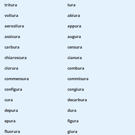
tritura
tura
voltura
abiura
aerosilura
appura
assicura
augura
carbura
censura
chiaroscura
cianura
clorura
combura
commensura
commisura
configura
congiura
cura
decarbura
depura
dura
epura
figura
fluorura
giura