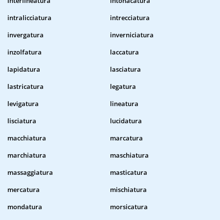
interlineatura
intonacatura
intralicciatura
intrecciatura
invergatura
inverniciatura
inzolfatura
laccatura
lapidatura
lasciatura
lastricatura
legatura
levigatura
lineatura
lisciatura
lucidatura
macchiatura
marcatura
marchiatura
maschiatura
massaggiatura
masticatura
mercatura
mischiatura
mondatura
morsicatura