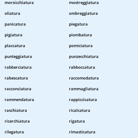
morsicchiatura
mostreggiatura
oliatura
ombreggiatura
panicatura
piegatura
pigiatura
piombatura
placcatura
pomiciatura
punteggiatura
punzecchiatura
rabberciatura
rabboccatura
rabescatura
raccomodatura
racconciatura
rammagliatura
rammendatura
rappiccicatura
raschiatura
ricalcatura
ricerchiatura
rigatura
rilegatura
rimasticatura