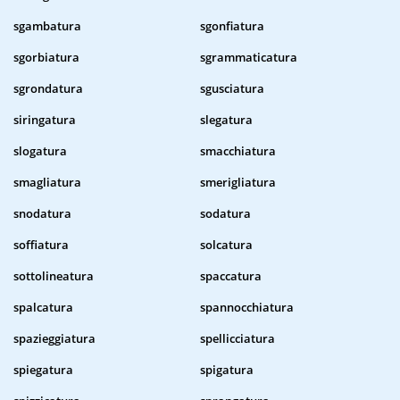
sgambatura
sgonfiatura
sgorbiatura
sgrammaticatura
sgrondatura
sgusciatura
siringatura
slegatura
slogatura
smacchiatura
smagliatura
smerigliatura
snodatura
sodatura
soffiatura
solcatura
sottolineatura
spaccatura
spalcatura
spannocchiatura
spazieggiatura
spellicciatura
spiegatura
spigatura