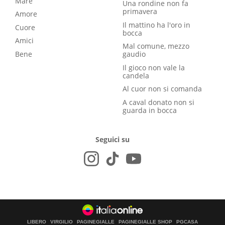
Mare
Una rondine non fa
primavera
Amore
Il mattino ha l'oro in
Cuore
bocca
Amici
Mal comune, mezzo
Bene
gaudio
Il gioco non vale la
candela
Al cuor non si comanda
A caval donato non si
guarda in bocca
Seguici su
LIBERO
VIRGILIO
PAGINEGIALLE
PAGINEGIALLE SHOP
PGCASA