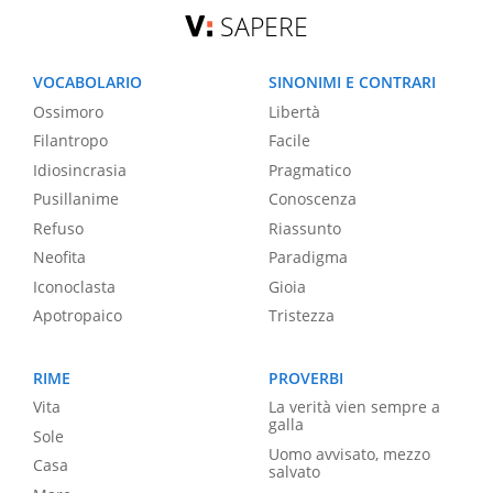
SAPERE
VOCABOLARIO
SINONIMI E CONTRARI
Ossimoro
Libertà
Filantropo
Facile
Idiosincrasia
Pragmatico
Pusillanime
Conoscenza
Refuso
Riassunto
Neofita
Paradigma
Iconoclasta
Gioia
Apotropaico
Tristezza
RIME
PROVERBI
Vita
La verità vien sempre a
galla
Sole
Uomo avvisato, mezzo
Casa
salvato