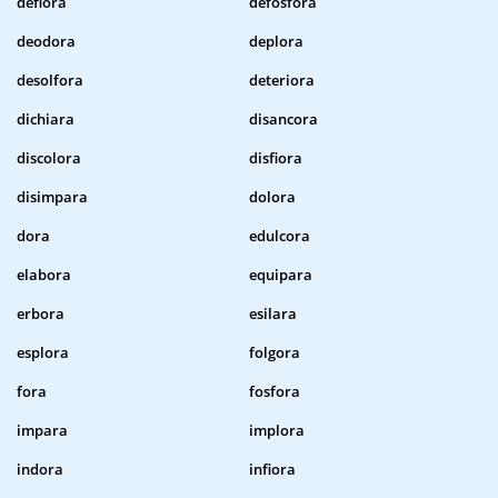
deflora
defosfora
deodora
deplora
desolfora
deteriora
dichiara
disancora
discolora
disfiora
disimpara
dolora
dora
edulcora
elabora
equipara
erbora
esilara
esplora
folgora
fora
fosfora
impara
implora
indora
infiora