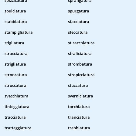
spizzicatura
sprangatura
spulciatura
spurgatura
stabbiatura
stacciatura
stampigliatura
steccatura
stigliatura
stiracchiatura
stracciatura
straliciatura
strigliatura
strombatura
stroncatura
stropicciatura
struccatura
stuccatura
svecchiatura
sverniciatura
tinteggiatura
torchiatura
tracciatura
tranciatura
tratteggiatura
trebbiatura