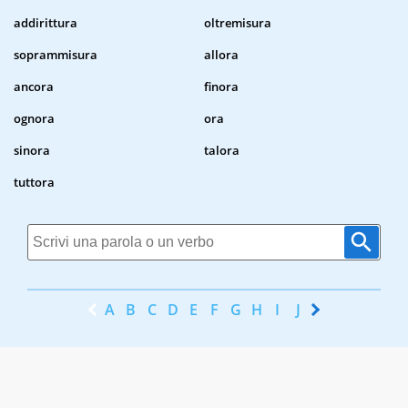
addirittura
oltremisura
soprammisura
allora
ancora
finora
ognora
ora
sinora
talora
tuttora
A
B
C
D
E
F
G
H
I
J
K
L
M
N