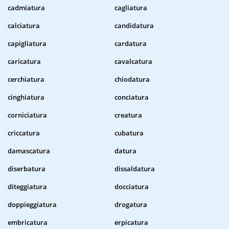
cadmiatura
cagliatura
calciatura
candidatura
capigliatura
cardatura
caricatura
cavalcatura
cerchiatura
chiodatura
cinghiatura
conciatura
corniciatura
creatura
criccatura
cubatura
damascatura
datura
diserbatura
dissaldatura
diteggiatura
docciatura
doppieggiatura
drogatura
embricatura
erpicatura