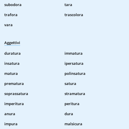
subodora
tara
trafora
trascolora
vara
Aggettivi
duratura
immatura
insatura
ipersatura
matura
polinsatura
prematura
satura
soprassatura
stramatura
imperitura
peritura
anura
dura
impura
malsicura