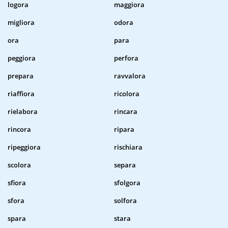
logora
maggiora
migliora
odora
ora
para
peggiora
perfora
prepara
ravvalora
riaffiora
ricolora
rielabora
rincara
rincora
ripara
ripeggiora
rischiara
scolora
separa
sfiora
sfolgora
sfora
solfora
spara
stara