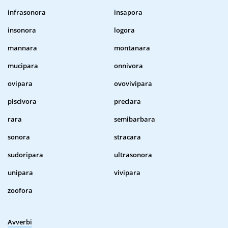
infrasonora
insapora
insonora
logora
mannara
montanara
mucipara
onnivora
ovipara
ovovivipara
piscivora
preclara
rara
semibarbara
sonora
stracara
sudoripara
ultrasonora
unipara
vivipara
zoofora
Avverbi