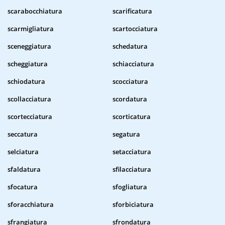
scarabocchiatura
scarificatura
scarmigliatura
scartocciatura
sceneggiatura
schedatura
scheggiatura
schiacciatura
schiodatura
scocciatura
scollacciatura
scordatura
scortecciatura
scorticatura
seccatura
segatura
selciatura
setacciatura
sfaldatura
sfilacciatura
sfocatura
sfogliatura
sforacchiatura
sforbiciatura
sfrangiatura
sfrondatura