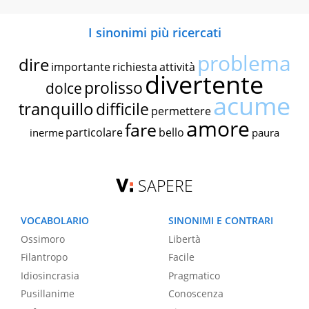
I sinonimi più ricercati
problema
dire
importante
richiesta
attività
divertente
prolisso
dolce
acume
tranquillo
difficile
permettere
amore
fare
particolare
bello
inerme
paura
SAPERE
VOCABOLARIO
SINONIMI E CONTRARI
Ossimoro
Libertà
Filantropo
Facile
Idiosincrasia
Pragmatico
Pusillanime
Conoscenza