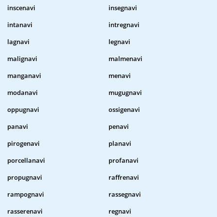
inscenavi
insegnavi
intanavi
intregnavi
lagnavi
legnavi
malignavi
malmenavi
manganavi
menavi
modanavi
mugugnavi
oppugnavi
ossigenavi
panavi
penavi
pirogenavi
planavi
porcellanavi
profanavi
propugnavi
raffrenavi
rampognavi
rassegnavi
rasserenavi
regnavi