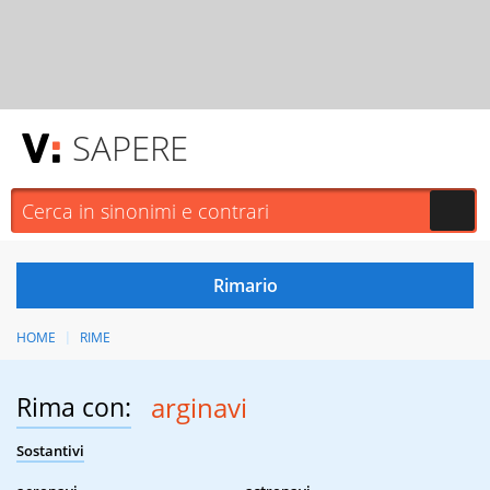
SAPERE
HOME
RIME
Rima con:
arginavi
Sostantivi