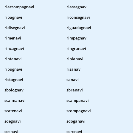
riaccompagnavi
riassegnavi
ribagnavi
riconsegnavi
ridisegnavi
riguadagnavi
rimenavi
rimpegnavi
rincagnavi
ringranavi
rintanavi
ripianavi
ripugnavi
risanavi
ristagnavi
sanavi
sbolognavi
sbranavi
scalmanavi
scampanavi
scatenavi
scompagnavi
sdegnavi
sdoganavi
segnavi
serenavi