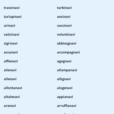
trascinavi
turbinavi
turlupinavi
uncinavi
urinavi
vaccinavi
vaticinavi
volantinavi
zigrinavi
abbisognavi
accanavi
accompagnavi
affienavi
agognavi
alienavi
allampanavi
allenavi
allignavi
allontanavi
alogenavi
altalenavi
appianavi
arenavi
arruffianavi