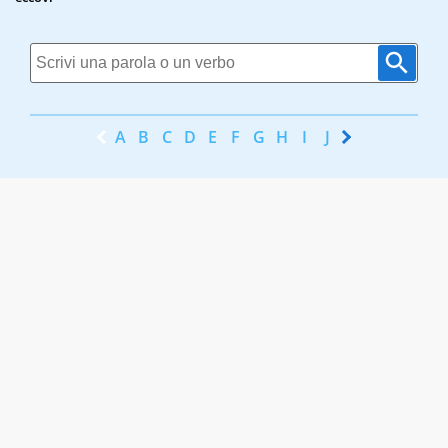
A
B
C
D
E
F
G
H
I
J
K
L
M
N