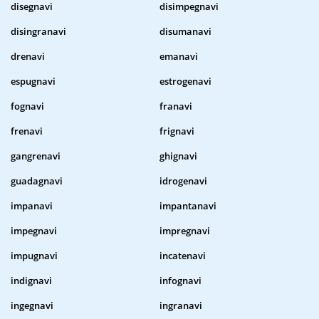
disegnavi
disimpegnavi
disingranavi
disumanavi
drenavi
emanavi
espugnavi
estrogenavi
fognavi
franavi
frenavi
frignavi
gangrenavi
ghignavi
guadagnavi
idrogenavi
impanavi
impantanavi
impegnavi
impregnavi
impugnavi
incatenavi
indignavi
infognavi
ingegnavi
ingranavi