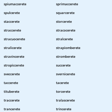
spiumaccerete
sprimaccerete
spulcerete
squarcerete
staccerete
storcerete
straccerete
stracocerete
stracuocerete
stralcerete
stralicerete
strapiomberete
stravincerete
stromberete
stropiccerete
succerete
sveccerete
svernicerete
taccerete
tacerete
tituberete
torcerete
traccerete
tralascerete
trancerete
trincerete