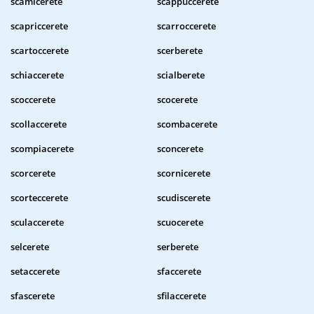
scamicerete
scappuccerete
scapriccerete
scarroccerete
scartoccerete
scerberete
schiaccerete
scialberete
scoccerete
scocerete
scollaccerete
scombacerete
scompiacerete
sconcerete
scorcerete
scornicerete
scorteccerete
scudiscerete
sculaccerete
scuocerete
selcerete
serberete
setaccerete
sfaccerete
sfascerete
sfilaccerete