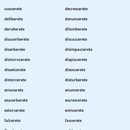
cuocerete
decrescerete
deliberete
denuncerete
deruberete
dilomberete
disacerberete
discaccerete
diserberete
disimpaccerete
disincrocerete
dispiacerete
disselcerete
dissocerete
distorcerete
disturberete
emacerete
enuncerete
esacerberete
escrescerete
estorcerete
evincerete
falcerete
fascerete