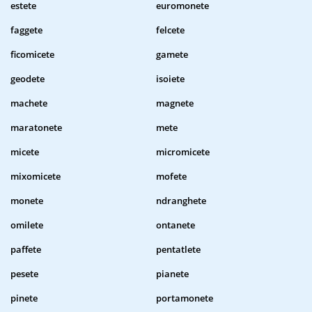
estete
euromonete
faggete
felcete
ficomicete
gamete
geodete
isoiete
machete
magnete
maratonete
mete
micete
micromicete
mixomicete
mofete
monete
ndranghete
omilete
ontanete
paffete
pentatlete
pesete
pianete
pinete
portamonete