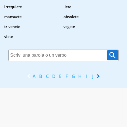
irrequiete
liete
mansuete
obsolete
trivenete
vegete
viete
A
B
C
D
E
F
G
H
I
J
K
L
M
N