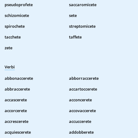
pseudoprofete
saccaromicete
schizomicete
sete
spirochete
streptomicete
tacchete
taffete
zete
Verbi
abbonaccerete
abborraccerete
abbraccerete
accartoccerete
accascerete
acconcerete
accorcerete
accovaccerete
accrescerete
accuccerete
acquiescerete
addobberete