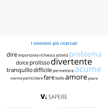
I sinonimi più ricercati
problema
dire
importante
richiesta
attività
divertente
prolisso
dolce
acume
tranquillo
difficile
permettere
amore
fare
particolare
bello
inerme
paura
SAPERE