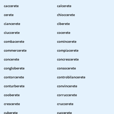
caccerete
calcerete
cerete
chioccerete
ciancerete
ciberete
ciuccerete
cocerete
combacerete
comincerete
commercerete
compiacerete
concerete
concrescerete
congloberete
consocerete
contorcerete
controbilancerete
conturberete
convincerete
cooberete
corruccerete
crescerete
cruccerete
cuberete
cuccerete