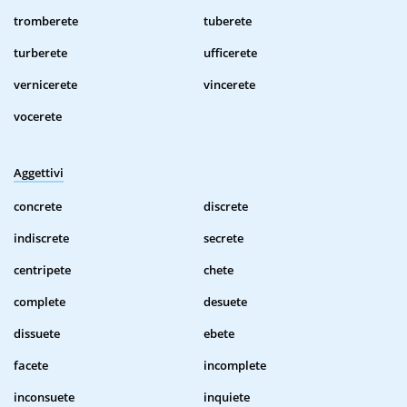
tromberete
tuberete
turberete
ufficerete
vernicerete
vincerete
vocerete
Aggettivi
concrete
discrete
indiscrete
secrete
centripete
chete
complete
desuete
dissuete
ebete
facete
incomplete
inconsuete
inquiete