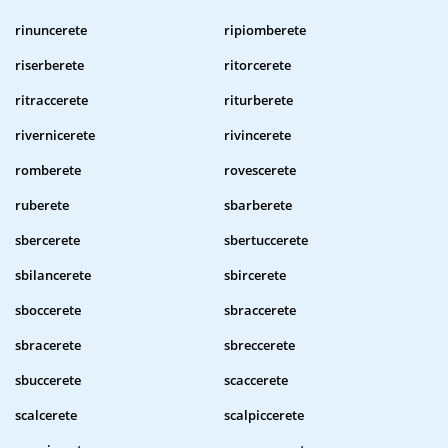
rinuncerete
ripiomberete
riserberete
ritorcerete
ritraccerete
riturberete
rivernicerete
rivincerete
romberete
rovescerete
ruberete
sbarberete
sbercerete
sbertuccerete
sbilancerete
sbircerete
sboccerete
sbraccerete
sbracerete
sbreccerete
sbuccerete
scaccerete
scalcerete
scalpiccerete