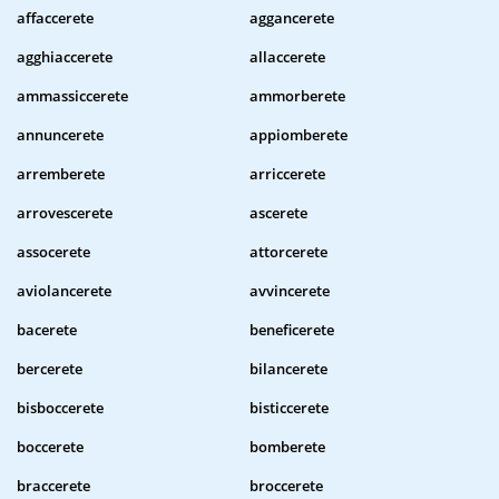
affaccerete
aggancerete
agghiaccerete
allaccerete
ammassiccerete
ammorberete
annuncerete
appiomberete
arremberete
arriccerete
arrovescerete
ascerete
assocerete
attorcerete
aviolancerete
avvincerete
bacerete
beneficerete
bercerete
bilancerete
bisboccerete
bisticcerete
boccerete
bomberete
braccerete
broccerete