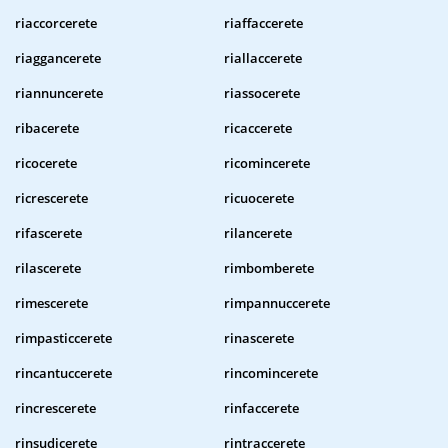
riaccorcerete
riaffaccerete
riaggancerete
riallaccerete
riannuncerete
riassocerete
ribacerete
ricaccerete
ricocerete
ricomincerete
ricrescerete
ricuocerete
rifascerete
rilancerete
rilascerete
rimbomberete
rimescerete
rimpannuccerete
rimpasticcerete
rinascerete
rincantuccerete
rincomincerete
rincrescerete
rinfaccerete
rinsudicerete
rintraccerete