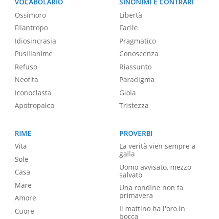
VOCABOLARIO
SINONIMI E CONTRARI
Ossimoro
Libertà
Filantropo
Facile
Idiosincrasia
Pragmatico
Pusillanime
Conoscenza
Refuso
Riassunto
Neofita
Paradigma
Iconoclasta
Gioia
Apotropaico
Tristezza
RIME
PROVERBI
Vita
La verità vien sempre a
galla
Sole
Uomo avvisato, mezzo
Casa
salvato
Mare
Una rondine non fa
primavera
Amore
Il mattino ha l'oro in
Cuore
bocca