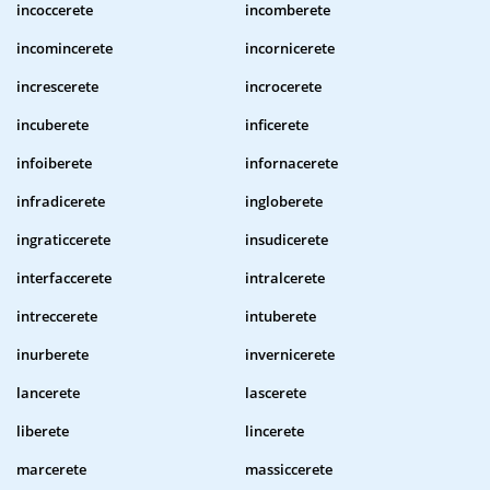
incoccerete
incomberete
incomincerete
incornicerete
increscerete
incrocerete
incuberete
inficerete
infoiberete
infornacerete
infradicerete
ingloberete
ingraticcerete
insudicerete
interfaccerete
intralcerete
intreccerete
intuberete
inurberete
invernicerete
lancerete
lascerete
liberete
lincerete
marcerete
massiccerete