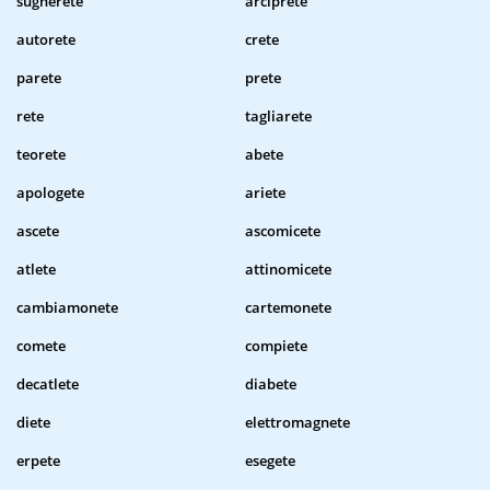
sugherete
arciprete
autorete
crete
parete
prete
rete
tagliarete
teorete
abete
apologete
ariete
ascete
ascomicete
atlete
attinomicete
cambiamonete
cartemonete
comete
compiete
decatlete
diabete
diete
elettromagnete
erpete
esegete