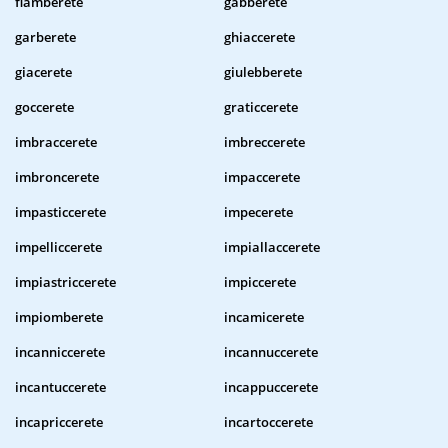
flamberete
gabberete
garberete
ghiaccerete
giacerete
giulebberete
goccerete
graticcerete
imbraccerete
imbreccerete
imbroncerete
impaccerete
impasticcerete
impecerete
impelliccerete
impiallaccerete
impiastriccerete
impiccerete
impiomberete
incamicerete
incanniccerete
incannuccerete
incantuccerete
incappuccerete
incapriccerete
incartoccerete