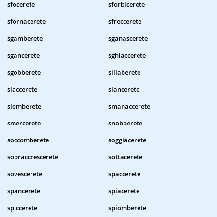
sfocerete
sforbicerete
sfornacerete
sfreccerete
sgamberete
sganascerete
sgancerete
sghiaccerete
sgobberete
sillaberete
slaccerete
slancerete
slomberete
smanaccerete
smercerete
snobberete
soccomberete
soggiacerete
sopraccrescerete
sottacerete
sovescerete
spaccerete
spancerete
spiacerete
spiccerete
spiomberete