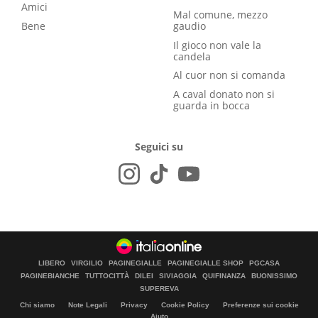
Amici
Mal comune, mezzo
Bene
gaudio
Il gioco non vale la
candela
Al cuor non si comanda
A caval donato non si
guarda in bocca
Seguici su
LIBERO
VIRGILIO
PAGINEGIALLE
PAGINEGIALLE SHOP
PGCASA
PAGINEBIANCHE
TUTTOCITTÀ
DILEI
SIVIAGGIA
QUIFINANZA
BUONISSIMO
SUPEREVA
Chi siamo
Note Legali
Privacy
Cookie Policy
Preferenze sui cookie
Aiuto