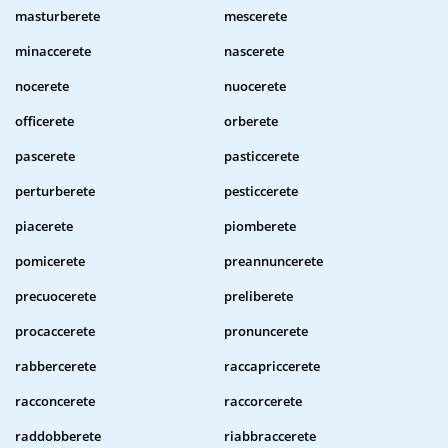
masturberete
mescerete
minaccerete
nascerete
nocerete
nuocerete
officerete
orberete
pascerete
pasticcerete
perturberete
pesticcerete
piacerete
piomberete
pomicerete
preannuncerete
precuocerete
preliberete
procaccerete
pronuncerete
rabbercerete
raccapriccerete
racconcerete
raccorcerete
raddobberete
riabbraccerete