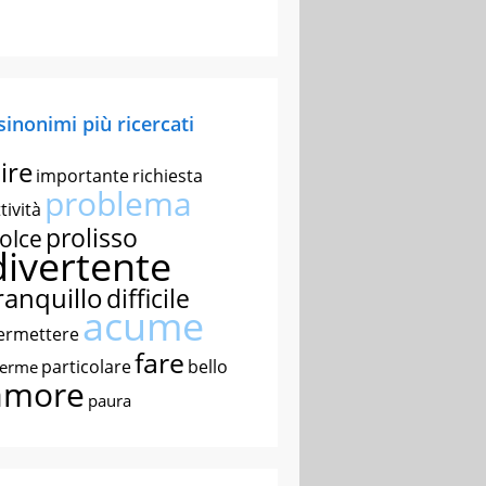
 sinonimi più ricercati
ire
importante
richiesta
problema
tività
prolisso
olce
divertente
ranquillo
difficile
acume
ermettere
fare
particolare
bello
nerme
amore
paura