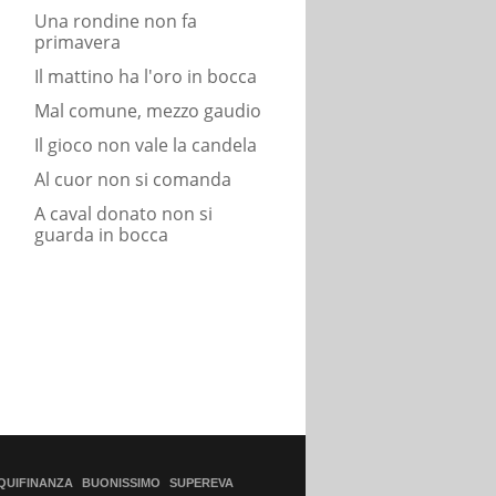
Una rondine non fa
primavera
Il mattino ha l'oro in bocca
Mal comune, mezzo gaudio
Il gioco non vale la candela
Al cuor non si comanda
A caval donato non si
guarda in bocca
QUIFINANZA
BUONISSIMO
SUPEREVA