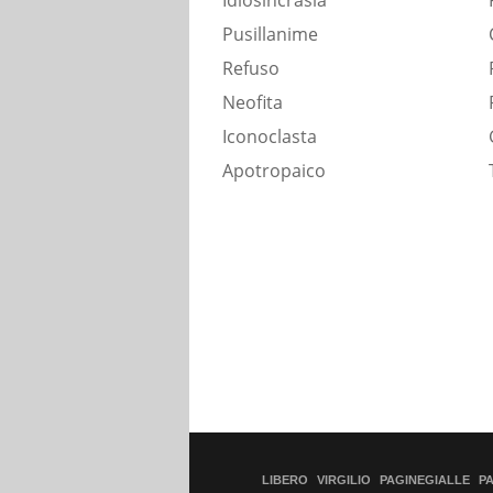
Idiosincrasia
Pusillanime
Refuso
Neofita
Iconoclasta
Apotropaico
LIBERO
VIRGILIO
PAGINEGIALLE
P