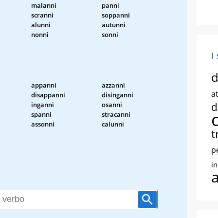
malanni
panni
scranni
soppanni
alunni
autunni
nonni
sonni
I
d
appanni
azzanni
at
disappanni
disinganni
inganni
osanni
d
spanni
stracanni
assonni
calunni
t
p
i