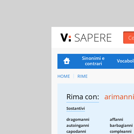
SAPERE
Sinonimi e
Vocabol
contrari
HOME
RIME
Rima con:
arimann
Sostantivi
dragomanni
affanni
autoinganni
barbagianni
capodanni
compleanni