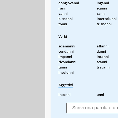
dongiovanni
inganni
ranni
scanni
vanni
zanni
bisnonni
intercolunni
tonni
trisnonni
Verbi
sciamanni
affanni
condanni
danni
impanni
incanni
ricondanni
scanni
tanni
tracanni
incolonni
Aggettivi
insonni
unni