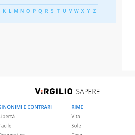
K
L
M
N
O
P
Q
R
S
T
U
V
W
X
Y
Z
SAPERE
SINONIMI E CONTRARI
RIME
Libertà
Vita
Facile
Sole