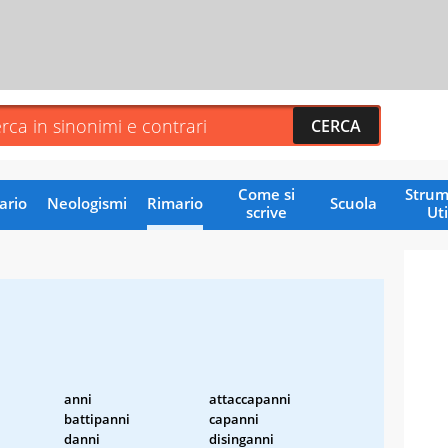
Come si
Strum
ario
Neologismi
Rimario
Scuola
scrive
Uti
i
anni
attaccapanni
battipanni
capanni
danni
disinganni