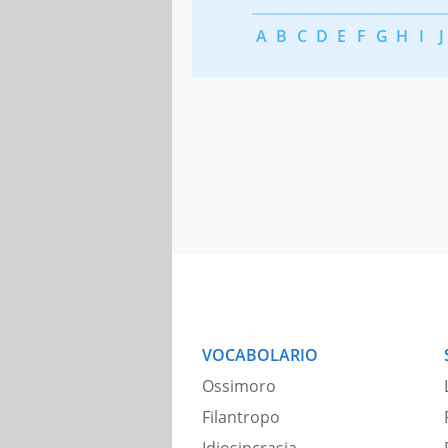
A
B
C
D
E
F
G
H
I
J
VOCABOLARIO
Ossimoro
Filantropo