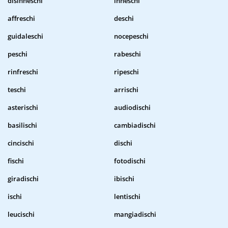
disinneschi
inneschi
affreschi
deschi
guidaleschi
nocepeschi
peschi
rabeschi
rinfreschi
ripeschi
teschi
arrischi
asterischi
audiodischi
basilischi
cambiadischi
cincischi
dischi
fischi
fotodischi
giradischi
ibischi
ischi
lentischi
leucischi
mangiadischi