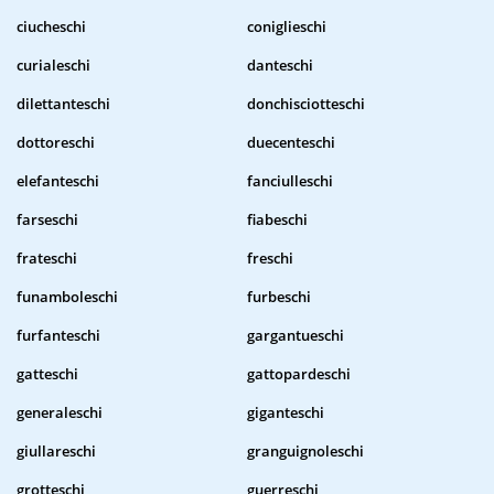
ciucheschi
coniglieschi
curialeschi
danteschi
dilettanteschi
donchisciotteschi
dottoreschi
duecenteschi
elefanteschi
fanciulleschi
farseschi
fiabeschi
frateschi
freschi
funamboleschi
furbeschi
furfanteschi
gargantueschi
gatteschi
gattopardeschi
generaleschi
giganteschi
giullareschi
granguignoleschi
grotteschi
guerreschi