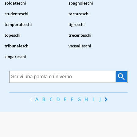
soldateschi
spagnoleschi
studenteschi
tartareschi
temporaleschi
tigreschi
topeschi
trecenteschi
tribunaleschi
vassalleschi
zingareschi
A
B
C
D
E
F
G
H
I
J
K
L
M
N