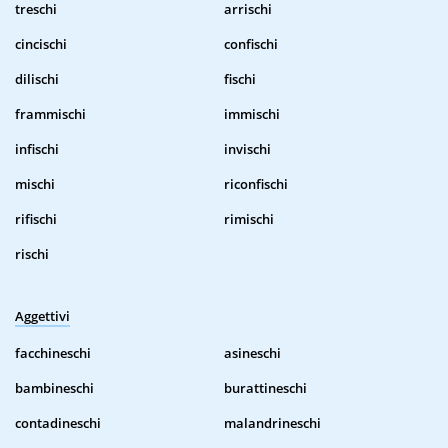
treschi
arrischi
cincischi
confischi
dilischi
fischi
frammischi
immischi
infischi
invischi
mischi
riconfischi
rifischi
rimischi
rischi
Aggettivi
facchineschi
asineschi
bambineschi
burattineschi
contadineschi
malandrineschi