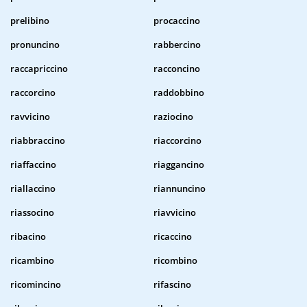
prelibino
procaccino
pronuncino
rabbercino
raccapriccino
racconcino
raccorcino
raddobbino
ravvicino
raziocino
riabbraccino
riaccorcino
riaffaccino
riaggancino
riallaccino
riannuncino
riassocino
riavvicino
ribacino
ricaccino
ricambino
ricombino
ricomincino
rifascino