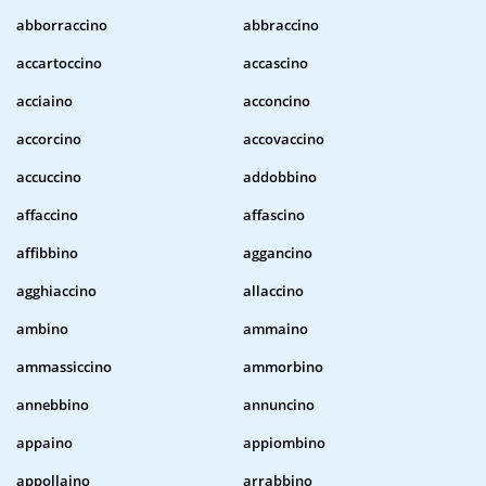
abborraccino
abbraccino
accartoccino
accascino
acciaino
acconcino
accorcino
accovaccino
accuccino
addobbino
affaccino
affascino
affibbino
aggancino
agghiaccino
allaccino
ambino
ammaino
ammassiccino
ammorbino
annebbino
annuncino
appaino
appiombino
appollaino
arrabbino