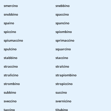
smercino
snebbino
snobbino
spaccino
spaino
spancino
spiccino
spiombino
spiumaccino
sprimaccino
spulcino
squarcino
stabbino
staccino
straccino
stralcino
stralicino
strapiombino
strombino
stropiccino
subbino
succino
sveccino
svernicino
taccino
titubino