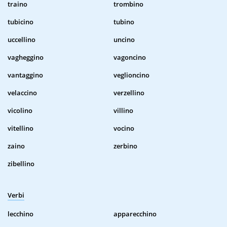
traino
trombino
tubicino
tubino
uccellino
uncino
vagheggino
vagoncino
vantaggino
veglioncino
velaccino
verzellino
vicolino
villino
vitellino
vocino
zaino
zerbino
zibellino
Verbi
lecchino
apparecchino