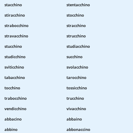
stacchino
stentacchino
stiracchino
stocchino
strabocchino
stracchino
stravacchino
strucchino
stucchino
studiacchino
studicchino
succhino
sviticchino
svolacchino
tabacchino
tarocchino
tocchino
tossicchino
trabocchino
trucchino
vendicchino
vivacchino
abbacino
abbaino
abbino
abbonaccino