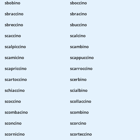
sbobino
sboccino
sbraccino
sbracino
sbreccino
sbuccino
scaccino
scalcino
scalpiccino
scambino
scamicino
scappuccino
scapriccino
scarroccino
scartoccino
scerbino
schiaccino
scialbino
scoccino
scollaccino
scombacino
scombino
sconcino
scorcino
scornicino
scorteccino