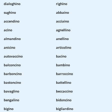
dialoghino
righino
sughino
abbaino
accendino
acciaino
acino
agnellino
almandino
anellino
anicino
articolino
autovaccino
bacino
balconcino
bambino
barboncino
barroccino
bastoncino
battellino
bavaglino
beccaccino
bengalino
bidoncino
bigino
bigliardino