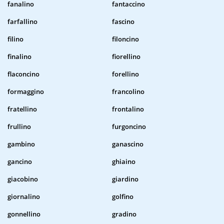
fanalino
fantaccino
farfallino
fascino
filino
filoncino
finalino
fiorellino
flaconcino
forellino
formaggino
francolino
fratellino
frontalino
frullino
furgoncino
gambino
ganascino
gancino
ghiaino
giacobino
giardino
giornalino
golfino
gonnellino
gradino