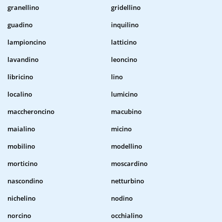
granellino
gridellino
guadino
inquilino
lampioncino
latticino
lavandino
leoncino
libricino
lino
localino
lumicino
maccheroncino
macubino
maialino
micino
mobilino
modellino
morticino
moscardino
nascondino
netturbino
nichelino
nodino
norcino
occhialino