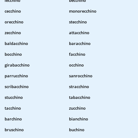
lecchino
becchino
cecchino
monorecchino
orecchino
stecchino
zecchino
attacchino
baldacchino
baracchino
bocchino
facchino
girabacchino
occhino
parrucchino
sanrocchino
scribacchino
stracchino
stucchino
tabacchino
tacchino
zucchino
barchino
bianchino
bruschino
buchino