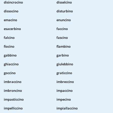
disincrocino
disselcino
dissocino
disturbino
emacino
enuncino
esacerbino
faccino
falcino
fascino
fiocino
flambino
gabbino
garbino
ghiaccino
giulebbino
goccino
graticcino
imbraccino
imbreccino
imbroncino
impaccino
impasticcino
impecino
impelliccino
impiallaccino