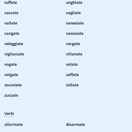
tuffate
unghiate
vaccate
vagliate
vallate
vanesiate
vangate
vassoiate
veleggiate
vergate
vigliaccate
villanate
vogate
volate
volgate
zaffate
zoccolate
zollate
zuccate
Verbi
allarmate
disarmate