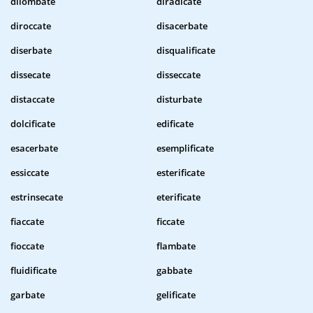
dilombate
diradicate
diroccate
disacerbate
diserbate
disqualificate
dissecate
disseccate
distaccate
disturbate
dolcificate
edificate
esacerbate
esemplificate
essiccate
esterificate
estrinsecate
eterificate
fiaccate
ficcate
fioccate
flambate
fluidificate
gabbate
garbate
gelificate