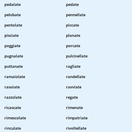
pedalate
pedate
pelobate
pennellate
pentolate
piccate
pisciate
planate
poggiate
porcate
pugnalate
pulcinellate
puttanate
ragliate
ramaiolate
randellate
rasoiate
ravviate
razzolate
regate
ricascate
rimenate
rimescolate
rimpatriate
rinculate
rivoltellate