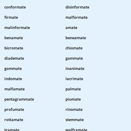
conformate
disinformate
firmate
malformate
malinformate
amate
benamate
beneamate
bicromate
chiomate
diademate
gammate
gommate
inanimate
indomate
lacrimate
malfamate
palmate
pentagrammate
piumate
profumate
rinomate
rottamate
stemmate
tramate
wolframate