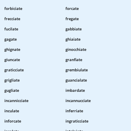
forbiciate
forcate
frecciate
fregate
fucilate
gabbiate
gagate
ghiaiate
ghignate
ginocchiate
giuncate
granfiate
graticciate
grembiulate
grigliate
guancialate
gugliate
imbardate
incannicciate
incannucciate
inculate
inferriate
inforcate
ingraticciate