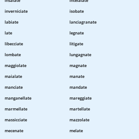
insalate
intelaiate
inverniciate
isobate
labiate
lanciagranate
late
legnate
libecciate
litigate
lombate
lungagnate
maggiolate
magnate
maialate
manate
manciate
mandate
manganellate
mareggiate
marmellate
martellate
massicciate
mazzolate
mecenate
melate