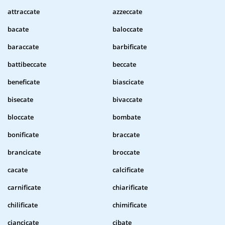
attraccate
azzeccate
bacate
baloccate
baraccate
barbificate
battibeccate
beccate
beneficate
biascicate
bisecate
bivaccate
bloccate
bombate
bonificate
braccate
brancicate
broccate
cacate
calcificate
carnificate
chiarificate
chilificate
chimificate
ciancicate
cibate