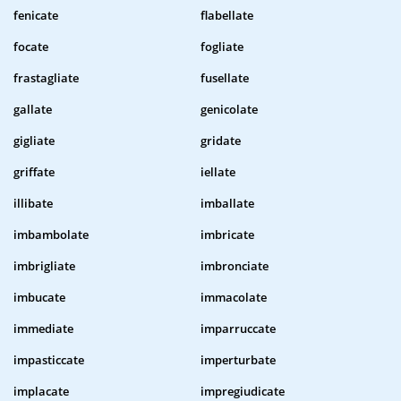
fenicate
flabellate
focate
fogliate
frastagliate
fusellate
gallate
genicolate
gigliate
gridate
griffate
iellate
illibate
imballate
imbambolate
imbricate
imbrigliate
imbronciate
imbucate
immacolate
immediate
imparruccate
impasticcate
imperturbate
implacate
impregiudicate