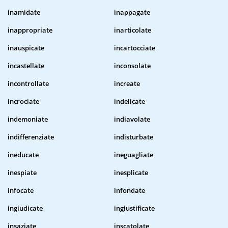
inamidate
inappagate
inappropriate
inarticolate
inauspicate
incartocciate
incastellate
inconsolate
incontrollate
increate
incrociate
indelicate
indemoniate
indiavolate
indifferenziate
indisturbate
ineducate
ineguagliate
inespiate
inesplicate
infocate
infondate
ingiudicate
ingiustificate
insaziate
inscatolate