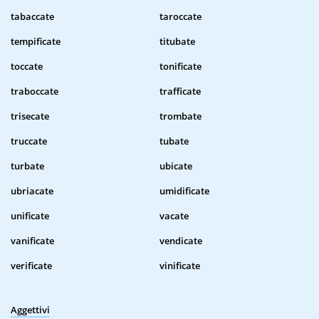
tabaccate
taroccate
tempificate
titubate
toccate
tonificate
traboccate
trafficate
trisecate
trombate
truccate
tubate
turbate
ubicate
ubriacate
umidificate
unificate
vacate
vanificate
vendicate
verificate
vinificate
Aggettivi