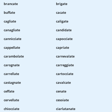
brancate
brigate
buffate
cacate
cagliate
caligate
canagliate
candidate
cannicciate
capocciate
cappellate
capriate
carambolate
carnevalate
carognate
carreggiate
carrellate
cartocciate
castagnate
cavalcate
ceffate
cenate
cervellate
cesoiate
chiocciate
ciarlatanate