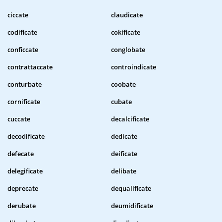
ciccate
claudicate
codificate
cokificate
conficcate
conglobate
contrattaccate
controindicate
conturbate
coobate
cornificate
cubate
cuccate
decalcificate
decodificate
dedicate
defecate
deificate
delegificate
delibate
deprecate
dequalificate
derubate
deumidificate