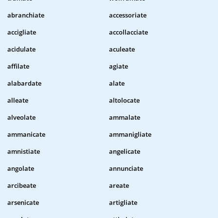
abranchiate
accessoriate
accigliate
accollacciate
acidulate
aculeate
affilate
agiate
alabardate
alate
alleate
altolocate
alveolate
ammalate
ammanicate
ammanigliate
amnistiate
angelicate
angolate
annunciate
arcibeate
areate
arsenicate
artigliate