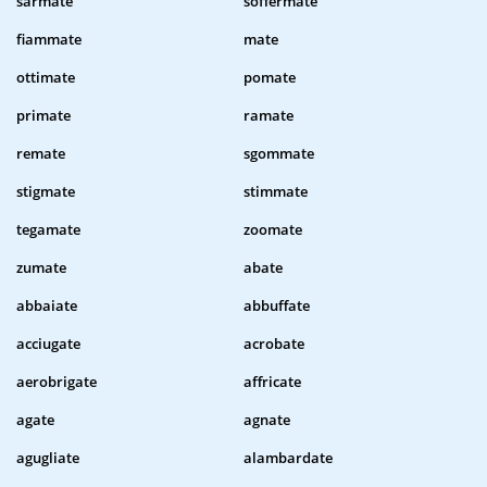
sarmate
soffermate
fiammate
mate
ottimate
pomate
primate
ramate
remate
sgommate
stigmate
stimmate
tegamate
zoomate
zumate
abate
abbaiate
abbuffate
acciugate
acrobate
aerobrigate
affricate
agate
agnate
agugliate
alambardate