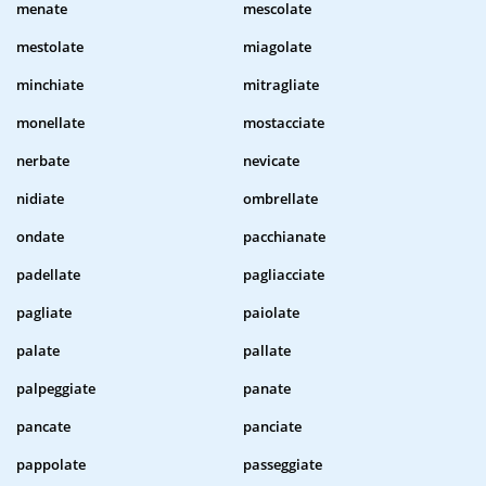
menate
mescolate
mestolate
miagolate
minchiate
mitragliate
monellate
mostacciate
nerbate
nevicate
nidiate
ombrellate
ondate
pacchianate
padellate
pagliacciate
pagliate
paiolate
palate
pallate
palpeggiate
panate
pancate
panciate
pappolate
passeggiate