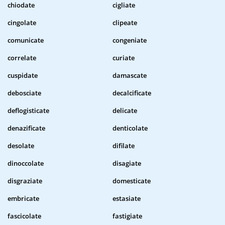
chiodate
cigliate
cingolate
clipeate
comunicate
congeniate
correlate
curiate
cuspidate
damascate
debosciate
decalcificate
deflogisticate
delicate
denazificate
denticolate
desolate
difilate
dinoccolate
disagiate
disgraziate
domesticate
embricate
estasiate
fascicolate
fastigiate