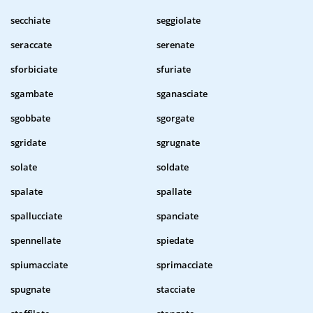
secchiate
seggiolate
seraccate
serenate
sforbiciate
sfuriate
sgambate
sganasciate
sgobbate
sgorgate
sgridate
sgrugnate
solate
soldate
spalate
spallate
spallucciate
spanciate
spennellate
spiedate
spiumacciate
sprimacciate
spugnate
stacciate