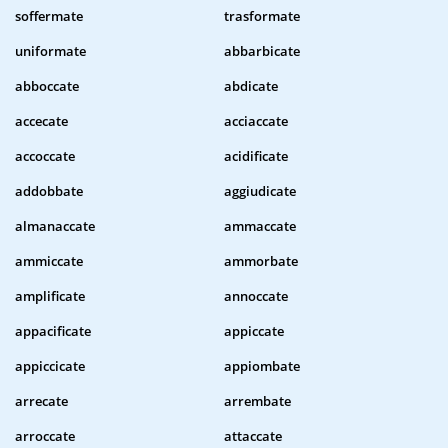
soffermate
trasformate
uniformate
abbarbicate
abboccate
abdicate
accecate
acciaccate
accoccate
acidificate
addobbate
aggiudicate
almanaccate
ammaccate
ammiccate
ammorbate
amplificate
annoccate
appacificate
appiccate
appiccicate
appiombate
arrecate
arrembate
arroccate
attaccate