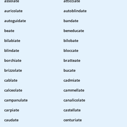
assolate
atticciate
auricolate
autoblindate
autoguidate
bandate
beate
beneducate
bilabiate
bilobate
blindate
bloccate
borchiate
bratteate
brizzolate
bucate
cablate
cadmiate
calceolate
cammellate
campanulate
canalicolate
carpiate
castellate
caudate
centuriate