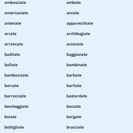
ambasciate
ambate
americanate
ancate
antenate
apparecchiate
arcate
archibugiate
arrancate
avvocate
badilate
baggianate
ballate
bambinate
bambocciate
barbate
barcate
barilate
barrocciate
bastardate
beccheggiate
boccate
boiate
borgate
bottigliate
bracciate