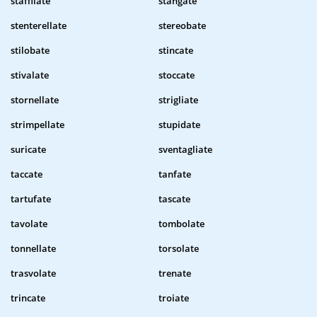
staffilate
stangate
stenterellate
stereobate
stilobate
stincate
stivalate
stoccate
stornellate
strigliate
strimpellate
stupidate
suricate
sventagliate
taccate
tanfate
tartufate
tascate
tavolate
tombolate
tonnellate
torsolate
trasvolate
trenate
trincate
troiate