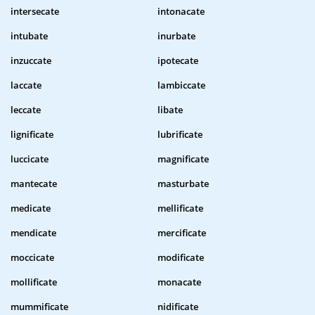
intersecate
intonacate
intubate
inurbate
inzuccate
ipotecate
laccate
lambiccate
leccate
libate
lignificate
lubrificate
luccicate
magnificate
mantecate
masturbate
medicate
mellificate
mendicate
mercificate
moccicate
modificate
mollificate
monacate
mummificate
nidificate