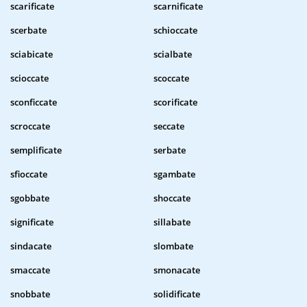
scarificate
scarnificate
scerbate
schioccate
sciabicate
scialbate
scioccate
scoccate
sconficcate
scorificate
scroccate
seccate
semplificate
serbate
sfioccate
sgambate
sgobbate
shoccate
significate
sillabate
sindacate
slombate
smaccate
smonacate
snobbate
solidificate