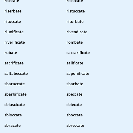
risecate
riseccate
riserbate
ristuccate
ritoccate
riturbate
riunificate
rivendicate
riverificate
rombate
rubate
saccarificate
sacrificate
salificate
saltabeccate
saponificate
sbaraccate
sbarbate
sbarbificate
sbeccate
sbiascicate
sbiecate
sbloccate
sboccate
sbracate
sbreccate