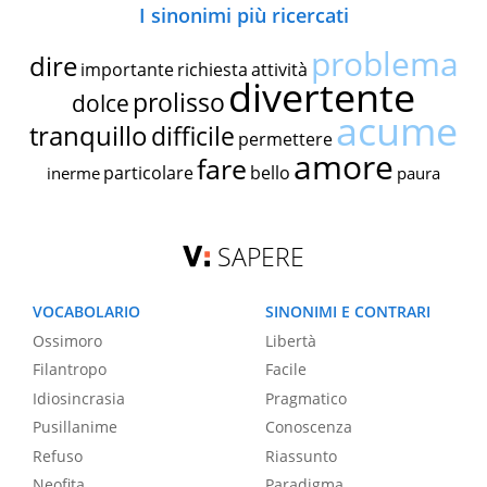
I sinonimi più ricercati
problema
dire
importante
richiesta
attività
divertente
prolisso
dolce
acume
tranquillo
difficile
permettere
amore
fare
particolare
bello
inerme
paura
SAPERE
VOCABOLARIO
SINONIMI E CONTRARI
Ossimoro
Libertà
Filantropo
Facile
Idiosincrasia
Pragmatico
Pusillanime
Conoscenza
Refuso
Riassunto
Neofita
Paradigma