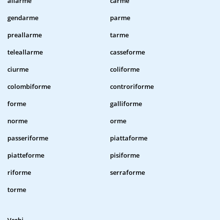
allarme
carme
gendarme
parme
preallarme
tarme
teleallarme
casseforme
ciurme
coliforme
colombiforme
controriforme
forme
galliforme
norme
orme
passeriforme
piattaforme
piatteforme
pisiforme
riforme
serraforme
torme