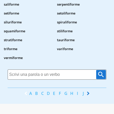
saliforme
serpentiforme
setiforme
setoliforme
siluriforme
spiraliforme
squamiforme
stiliforme
stratiforme
tauriforme
triforme
variforme
vermiforme
A
B
C
D
E
F
G
H
I
J
K
L
M
N