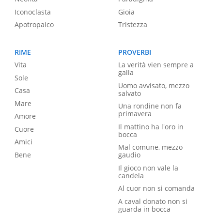
Iconoclasta
Gioia
Apotropaico
Tristezza
RIME
PROVERBI
Vita
La verità vien sempre a
galla
Sole
Uomo avvisato, mezzo
Casa
salvato
Mare
Una rondine non fa
primavera
Amore
Il mattino ha l'oro in
Cuore
bocca
Amici
Mal comune, mezzo
Bene
gaudio
Il gioco non vale la
candela
Al cuor non si comanda
A caval donato non si
guarda in bocca