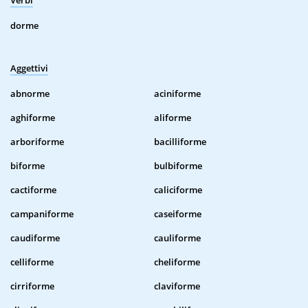
Verbi
dorme
Aggettivi
abnorme
aciniforme
aghiforme
aliforme
arboriforme
bacilliforme
biforme
bulbiforme
cactiforme
caliciforme
campaniforme
caseiforme
caudiforme
cauliforme
celliforme
cheliforme
cirriforme
claviforme