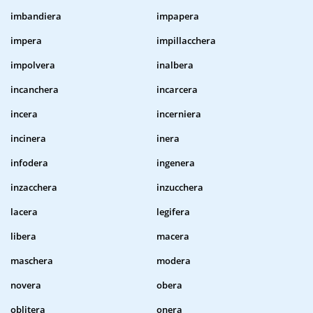
imbandiera
impapera
impera
impillacchera
impolvera
inalbera
incanchera
incarcera
incera
incerniera
incinera
inera
infodera
ingenera
inzacchera
inzucchera
lacera
legifera
libera
macera
maschera
modera
novera
obera
oblitera
onera