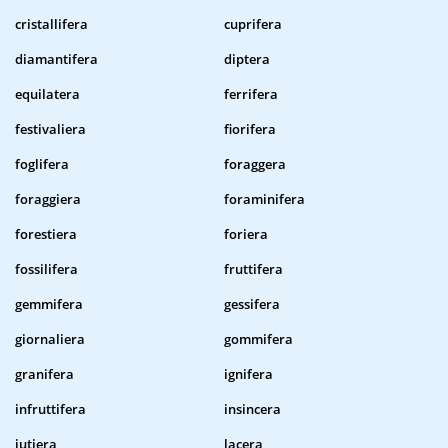
cristallifera
cuprifera
diamantifera
diptera
equilatera
ferrifera
festivaliera
fiorifera
foglifera
foraggera
foraggiera
foraminifera
forestiera
foriera
fossilifera
fruttifera
gemmifera
gessifera
giornaliera
gommifera
granifera
ignifera
infruttifera
insincera
iutiera
lacera