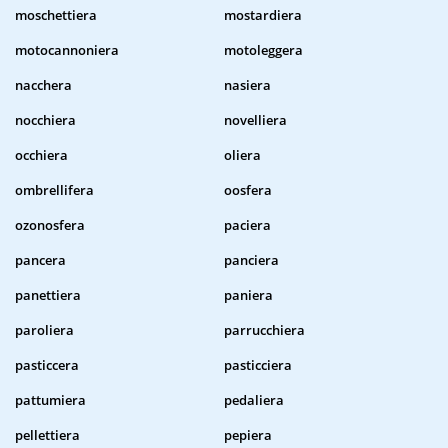
moschettiera
mostardiera
motocannoniera
motoleggera
nacchera
nasiera
nocchiera
novelliera
occhiera
oliera
ombrellifera
oosfera
ozonosfera
paciera
pancera
panciera
panettiera
paniera
paroliera
parrucchiera
pasticcera
pasticciera
pattumiera
pedaliera
pellettiera
pepiera