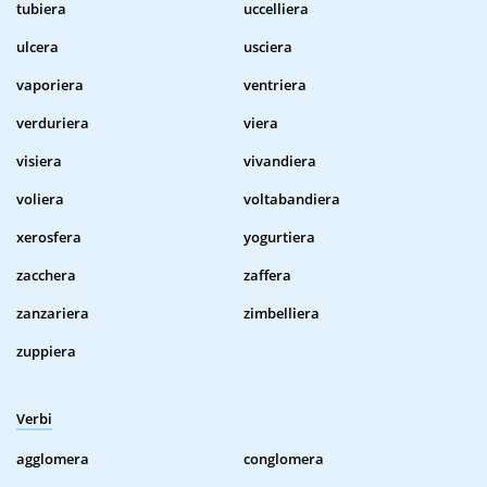
tubiera
uccelliera
ulcera
usciera
vaporiera
ventriera
verduriera
viera
visiera
vivandiera
voliera
voltabandiera
xerosfera
yogurtiera
zacchera
zaffera
zanzariera
zimbelliera
zuppiera
Verbi
agglomera
conglomera