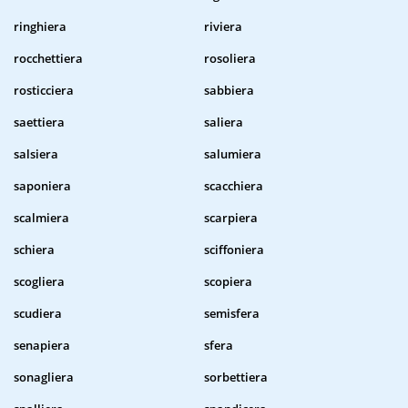
ringhiera
riviera
rocchettiera
rosoliera
rosticciera
sabbiera
saettiera
saliera
salsiera
salumiera
saponiera
scacchiera
scalmiera
scarpiera
schiera
sciffoniera
scogliera
scopiera
scudiera
semisfera
senapiera
sfera
sonagliera
sorbettiera