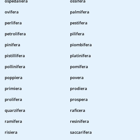
ospedaliera
ossifera
ovifera
palmifera
perlifera
pestifera
petrolifera
pilifera
pinifera
piombifera
pistillifera
platinifera
pollinifera
pomifera
poppiera
povera
primiera
prodiera
prolifera
prospera
quarzifera
raficera
ramifera
resinifera
risiera
saccarifera