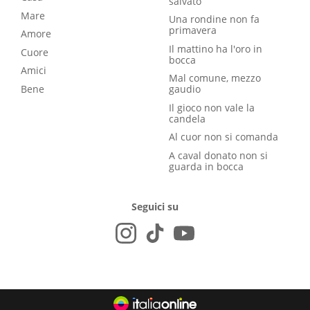
salvato
Mare
Una rondine non fa
primavera
Amore
Il mattino ha l'oro in
Cuore
bocca
Amici
Mal comune, mezzo
Bene
gaudio
Il gioco non vale la
candela
Al cuor non si comanda
A caval donato non si
guarda in bocca
Seguici su