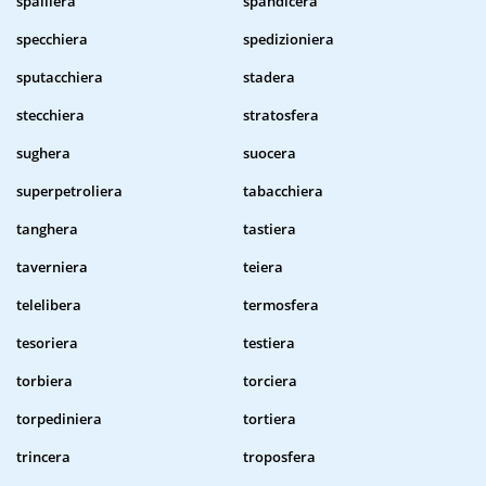
spalliera
spandicera
specchiera
spedizioniera
sputacchiera
stadera
stecchiera
stratosfera
sughera
suocera
superpetroliera
tabacchiera
tanghera
tastiera
taverniera
teiera
telelibera
termosfera
tesoriera
testiera
torbiera
torciera
torpediniera
tortiera
trincera
troposfera