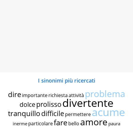
I sinonimi più ricercati
problema
dire
importante
richiesta
attività
divertente
prolisso
dolce
acume
tranquillo
difficile
permettere
amore
fare
particolare
bello
inerme
paura