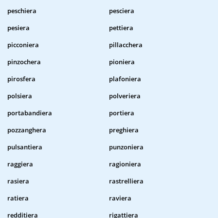
peschiera
pesciera
pesiera
pettiera
picconiera
pillacchera
pinzochera
pioniera
pirosfera
plafoniera
polsiera
polveriera
portabandiera
portiera
pozzanghera
preghiera
pulsantiera
punzoniera
raggiera
ragioniera
rasiera
rastrelliera
ratiera
raviera
redditiera
rigattiera