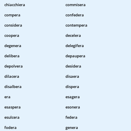
chiacchiera
commisera
compera
confedera
considera
contempera
coopera
decelera
degenera
delegifera
delibera
depaupera
depolvera
desidera
dilacera
disaera
disalbera
dispera
era
esagera
esaspera
esonera
esulcera
federa
fodera
genera