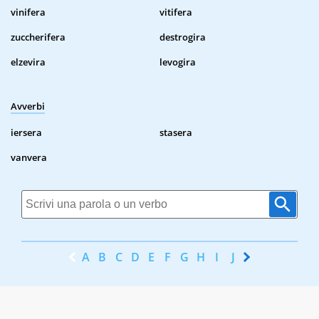
vinifera
vitifera
zuccherifera
destrogira
elzevira
levogira
Avverbi
iersera
stasera
vanvera
A
B
C
D
E
F
G
H
I
J
K
L
M
N