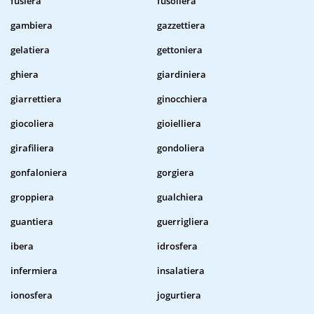
fusiera
fusoliera
gambiera
gazzettiera
gelatiera
gettoniera
ghiera
giardiniera
giarrettiera
ginocchiera
giocoliera
gioielliera
girafiliera
gondoliera
gonfaloniera
gorgiera
groppiera
gualchiera
guantiera
guerrigliera
ibera
idrosfera
infermiera
insalatiera
ionosfera
jogurtiera