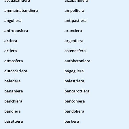
acquasantiera
alzabandiera
ammainabandiera
ampolliera
angoliera
antipastiera
antroposfera
aranciera
arciera
argentiera
artiera
astenosfera
atmosfera
autobetoniera
autocorriera
bagagliera
baiadera
balestriera
bananiera
bancarottiera
banchiera
banconiera
bandiera
bandoliera
barattiera
barbera