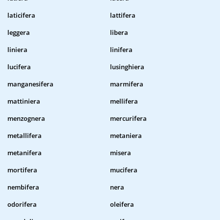
laticifera
lattifera
leggera
libera
liniera
linifera
lucifera
lusinghiera
manganesifera
marmifera
mattiniera
mellifera
menzognera
mercurifera
metallifera
metaniera
metanifera
misera
mortifera
mucifera
nembifera
nera
odorifera
oleifera