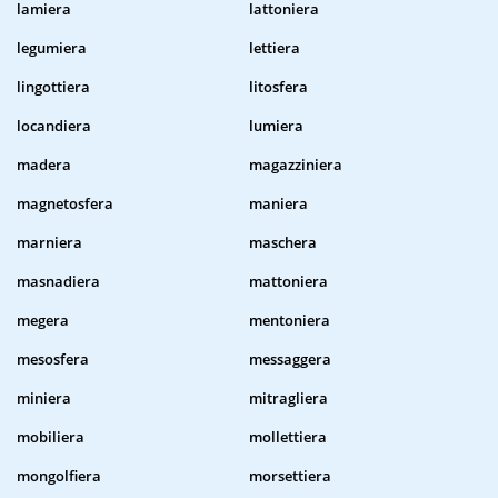
lamiera
lattoniera
legumiera
lettiera
lingottiera
litosfera
locandiera
lumiera
madera
magazziniera
magnetosfera
maniera
marniera
maschera
masnadiera
mattoniera
megera
mentoniera
mesosfera
messaggera
miniera
mitragliera
mobiliera
mollettiera
mongolfiera
morsettiera