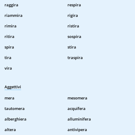
raggira
respira
riammira
rigira
rimira
ristira
ritira
sospira
spira
stira
tira
traspira
vira
Aggettivi
mera
mesomera
tautomera
acquifera
alberghiera
alluminifera
altera
antivipera