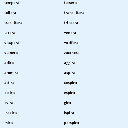
tempera
tessera
tollera
translittera
traslittera
trincera
ulcera
venera
vitupera
vocifera
vulnera
zucchera
adira
aggira
ammira
aspira
attira
cospira
delira
espira
evira
gira
inspira
ispira
mira
perspira