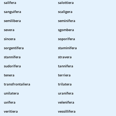
salifera
salottiera
sanguifera
scaligera
semilibera
seminifera
severa
sgombera
sincera
soporifera
sorgentifera
staminifera
stannifera
stravera
sudorifera
tannifera
tenera
terriera
transfrontaliera
trilatera
unilatera
uranifera
uvifera
velenifera
veritiera
vessillifera