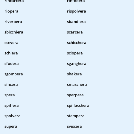
rincarcera
rinfodera
riopera
rispolvera
riverbera
sbandiera
sbicchiera
scarcera
scevera
schicchera
schiera
sciopera
sfodera
sganghera
sgombera
shakera
sincera
smaschera
spera
sperpera
spiffera
spillacchera
spolvera
stempera
supera
sviscera