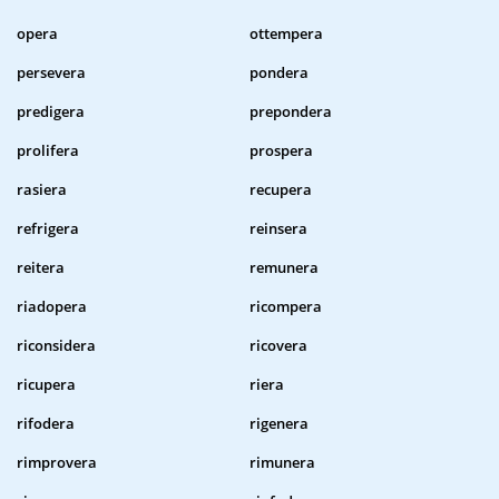
opera
ottempera
persevera
pondera
predigera
prepondera
prolifera
prospera
rasiera
recupera
refrigera
reinsera
reitera
remunera
riadopera
ricompera
riconsidera
ricovera
ricupera
riera
rifodera
rigenera
rimprovera
rimunera