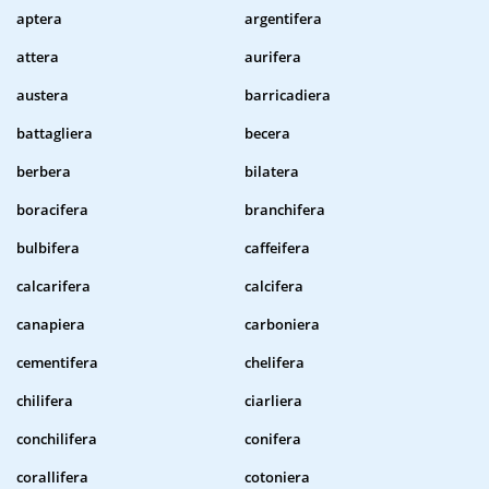
aptera
argentifera
attera
aurifera
austera
barricadiera
battagliera
becera
berbera
bilatera
boracifera
branchifera
bulbifera
caffeifera
calcarifera
calcifera
canapiera
carboniera
cementifera
chelifera
chilifera
ciarliera
conchilifera
conifera
corallifera
cotoniera