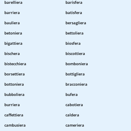
barelliera
barisfera
barriera
batisfera
bauliera
bersagliera
betoniera
bettoliera
bigattiera
biosfera
bischera
biscottiera
bistecchiera
bomboniera
borsettiera
bottigliera
bottoniera
bracconiera
bubboliera
bufera
burriera
cabotiera
caffettiera
caldera
cambusiera
cameriera