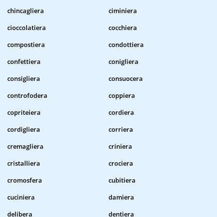
chincagliera
ciminiera
cioccolatiera
cocchiera
compostiera
condottiera
confettiera
conigliera
consigliera
consuocera
controfodera
coppiera
copriteiera
cordiera
cordigliera
corriera
cremagliera
criniera
cristalliera
crociera
cromosfera
cubitiera
cuciniera
damiera
delibera
dentiera