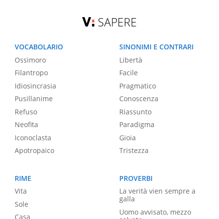
SAPERE
VOCABOLARIO
SINONIMI E CONTRARI
Ossimoro
Libertà
Filantropo
Facile
Idiosincrasia
Pragmatico
Pusillanime
Conoscenza
Refuso
Riassunto
Neofita
Paradigma
Iconoclasta
Gioia
Apotropaico
Tristezza
RIME
PROVERBI
Vita
La verità vien sempre a
galla
Sole
Uomo avvisato, mezzo
Casa