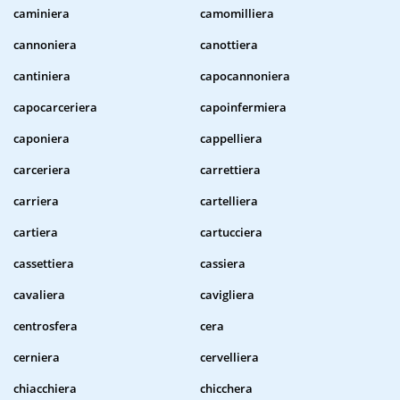
caminiera
camomilliera
cannoniera
canottiera
cantiniera
capocannoniera
capocarceriera
capoinfermiera
caponiera
cappelliera
carceriera
carrettiera
carriera
cartelliera
cartiera
cartucciera
cassettiera
cassiera
cavaliera
cavigliera
centrosfera
cera
cerniera
cervelliera
chiacchiera
chicchera