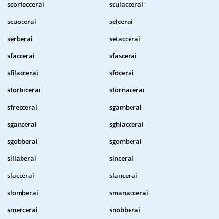
scorteccerai
sculaccerai
scuocerai
selcerai
serberai
setaccerai
sfaccerai
sfascerai
sfilaccerai
sfocerai
sforbicerai
sfornacerai
sfreccerai
sgamberai
sgancerai
sghiaccerai
sgobberai
sgomberai
sillaberai
sincerai
slaccerai
slancerai
slomberai
smanaccerai
smercerai
snobberai