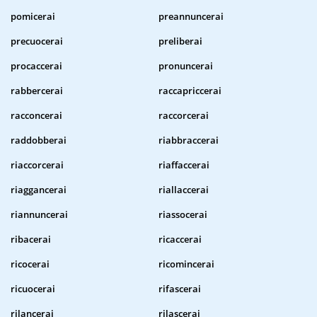
pomicerai
preannuncerai
precuocerai
preliberai
procaccerai
pronuncerai
rabbercerai
raccapriccerai
racconcerai
raccorcerai
raddobberai
riabbraccerai
riaccorcerai
riaffaccerai
riaggancerai
riallaccerai
riannuncerai
riassocerai
ribacerai
ricaccerai
ricocerai
ricomincerai
ricuocerai
rifascerai
rilancerai
rilascerai