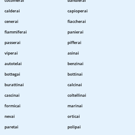
cocomerai
bandierai
calderai
capioperai
cenerai
fiaccherai
fiammiferai
panierai
passerai
pifferai
viperai
asinai
autotelai
benzinai
bottegai
bottinai
burattinai
calcinai
cascinai
coltellinai
formicai
marinai
nevai
orticai
paretai
polipai