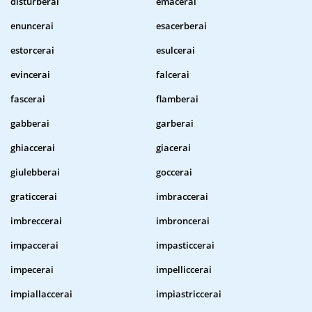
disturberai
emacerai
enuncerai
esacerberai
estorcerai
esulcerai
evincerai
falcerai
fascerai
flamberai
gabberai
garberai
ghiaccerai
giacerai
giulebberai
goccerai
graticcerai
imbraccerai
imbreccerai
imbroncerai
impaccerai
impasticcerai
impecerai
impelliccerai
impiallaccerai
impiastriccerai