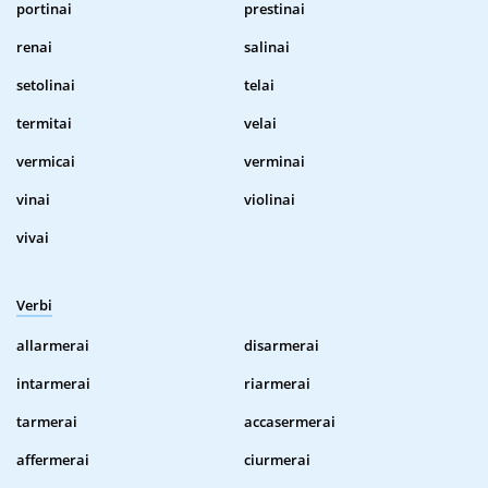
portinai
prestinai
renai
salinai
setolinai
telai
termitai
velai
vermicai
verminai
vinai
violinai
vivai
Verbi
allarmerai
disarmerai
intarmerai
riarmerai
tarmerai
accasermerai
affermerai
ciurmerai