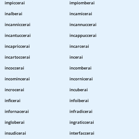
impiccerai
impiomberai
inalberai
incamicerai
incanniccerai
incannuccerai
incantuccerai
incappuccerai
incapriccerai
incarcerai
incartoccerai
incerai
incoccerai
incomberai
incomincerai
incornicerai
incrocerai
incuberai
inficerai
infoiberai
infornacerai
infradicerai
ingloberai
ingraticcerai
insudicerai
interfaccerai