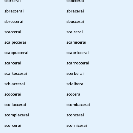
sbircerai
sboccerai
sbraccerai
sbracerai
sbreccerai
sbuccerai
scaccerai
scalcerai
scalpiccerai
scamicerai
scappuccerai
scapriccerai
scarcerai
scarroccerai
scartoccerai
scerberai
schiaccerai
scialberai
scoccerai
scocerai
scollaccerai
scombacerai
scompiacerai
sconcerai
scorcerai
scornicerai