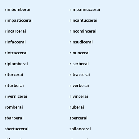
rimbomberai
rimpannuccerai
rimpasticcerai
rincantuccerai
rincarcerai
rincomincerai
rinfaccerai
rinsudicerai
rintraccerai
rinuncerai
ripiomberai
riserberai
ritorcerai
ritraccerai
riturberai
riverberai
rivernicerai
rivincerai
romberai
ruberai
sbarberai
sbercerai
sbertuccerai
sbilancerai