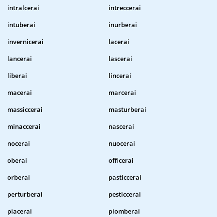
intralcerai
intreccerai
intuberai
inurberai
invernicerai
lacerai
lancerai
lascerai
liberai
lincerai
macerai
marcerai
massiccerai
masturberai
minaccerai
nascerai
nocerai
nuocerai
oberai
officerai
orberai
pasticcerai
perturberai
pesticcerai
piacerai
piomberai