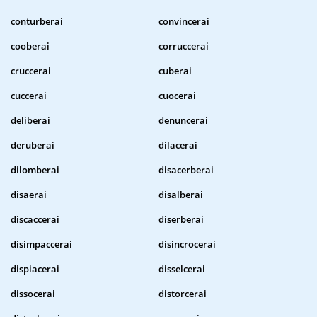
conturberai
convincerai
cooberai
corruccerai
cruccerai
cuberai
cuccerai
cuocerai
deliberai
denuncerai
deruberai
dilacerai
dilomberai
disacerberai
disaerai
disalberai
discaccerai
diserberai
disimpaccerai
disincrocerai
dispiacerai
disselcerai
dissocerai
distorcerai