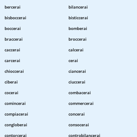
bercerai
bilancerai
bisboccerai
bisticcerai
boccerai
bomberai
braccerai
broccerai
caccerai
calcerai
carcerai
cerai
chioccerai
ciancerai
ciberai
ciuccerai
cocerai
combacerai
comincerai
commercerai
compiacerai
concerai
congloberai
consocerai
contorcerai
controbilancerai