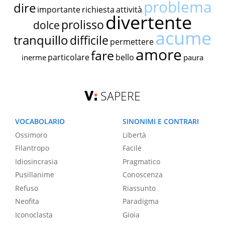
problema
dire
importante
richiesta
attività
divertente
prolisso
dolce
acume
tranquillo
difficile
permettere
amore
fare
particolare
bello
inerme
paura
SAPERE
VOCABOLARIO
SINONIMI E CONTRARI
Ossimoro
Libertà
Filantropo
Facile
Idiosincrasia
Pragmatico
Pusillanime
Conoscenza
Refuso
Riassunto
Neofita
Paradigma
Iconoclasta
Gioia