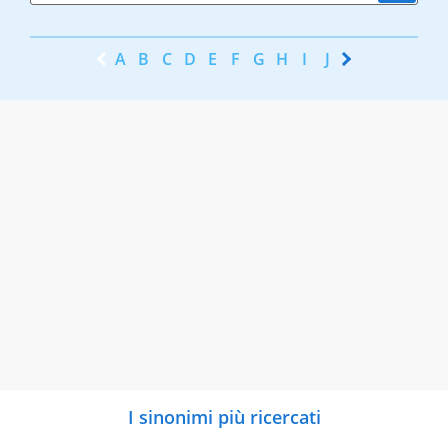
A
B
C
D
E
F
G
H
I
J
K
L
M
N
I sinonimi più ricercati