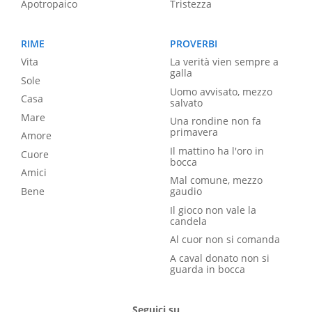
Apotropaico
Tristezza
RIME
PROVERBI
Vita
La verità vien sempre a
galla
Sole
Uomo avvisato, mezzo
Casa
salvato
Mare
Una rondine non fa
primavera
Amore
Il mattino ha l'oro in
Cuore
bocca
Amici
Mal comune, mezzo
Bene
gaudio
Il gioco non vale la
candela
Al cuor non si comanda
A caval donato non si
guarda in bocca
Seguici su