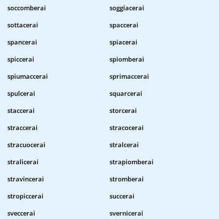
soccomberai
soggiacerai
sottacerai
spaccerai
spancerai
spiacerai
spiccerai
spiomberai
spiumaccerai
sprimaccerai
spulcerai
squarcerai
staccerai
storcerai
straccerai
stracocerai
stracuocerai
stralcerai
stralicerai
strapiomberai
stravincerai
stromberai
stropiccerai
succerai
sveccerai
svernicerai