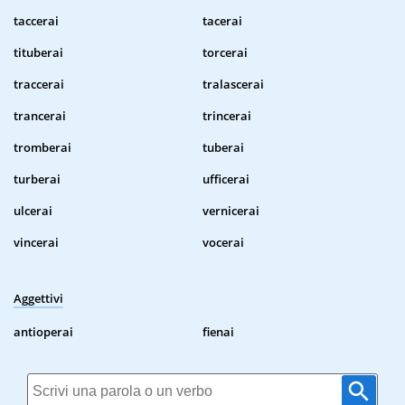
taccerai
tacerai
tituberai
torcerai
traccerai
tralascerai
trancerai
trincerai
tromberai
tuberai
turberai
ufficerai
ulcerai
vernicerai
vincerai
vocerai
Aggettivi
antioperai
fienai