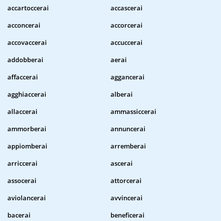
accartoccerai
accascerai
acconcerai
accorcerai
accovaccerai
accuccerai
addobberai
aerai
affaccerai
aggancerai
agghiaccerai
alberai
allaccerai
ammassiccerai
ammorberai
annuncerai
appiomberai
arremberai
arriccerai
ascerai
assocerai
attorcerai
aviolancerai
avvincerai
bacerai
beneficerai