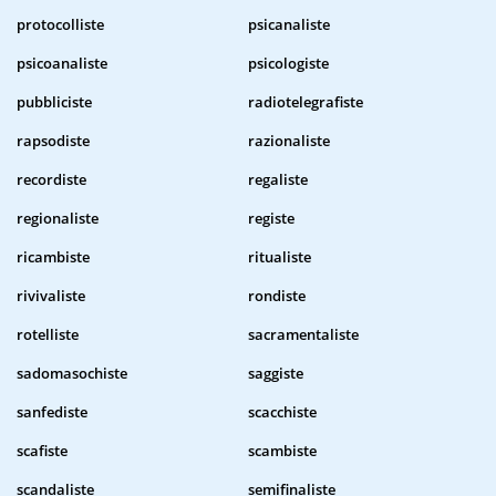
protocolliste
psicanaliste
psicoanaliste
psicologiste
pubbliciste
radiotelegrafiste
rapsodiste
razionaliste
recordiste
regaliste
regionaliste
registe
ricambiste
ritualiste
rivivaliste
rondiste
rotelliste
sacramentaliste
sadomasochiste
saggiste
sanfediste
scacchiste
scafiste
scambiste
scandaliste
semifinaliste