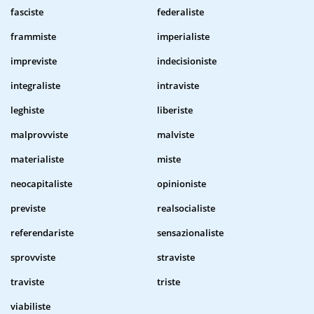
fasciste
federaliste
frammiste
imperialiste
impreviste
indecisioniste
integraliste
intraviste
leghiste
liberiste
malprovviste
malviste
materialiste
miste
neocapitaliste
opinioniste
previste
realsocialiste
referendariste
sensazionaliste
sprovviste
straviste
traviste
triste
viabiliste