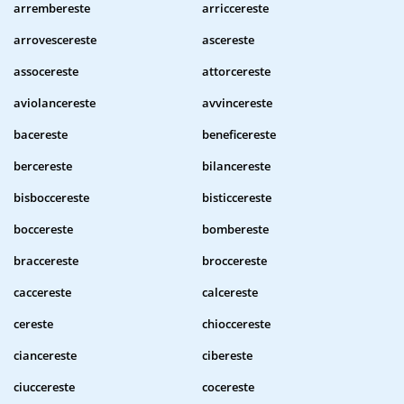
arrembereste
arriccereste
arrovescereste
ascereste
assocereste
attorcereste
aviolancereste
avvincereste
bacereste
beneficereste
bercereste
bilancereste
bisboccereste
bisticcereste
boccereste
bombereste
braccereste
broccereste
caccereste
calcereste
cereste
chioccereste
ciancereste
cibereste
ciuccereste
cocereste