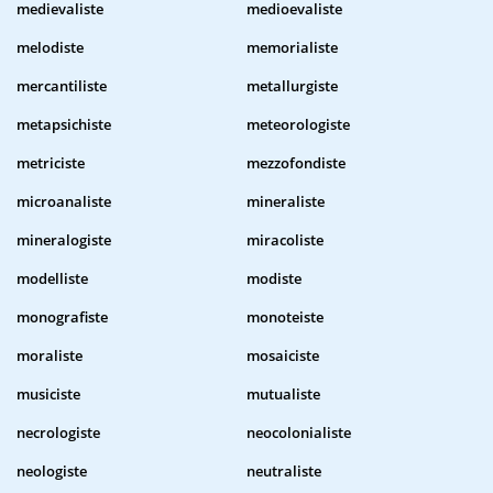
medievaliste
medioevaliste
melodiste
memorialiste
mercantiliste
metallurgiste
metapsichiste
meteorologiste
metriciste
mezzofondiste
microanaliste
mineraliste
mineralogiste
miracoliste
modelliste
modiste
monografiste
monoteiste
moraliste
mosaiciste
musiciste
mutualiste
necrologiste
neocolonialiste
neologiste
neutraliste