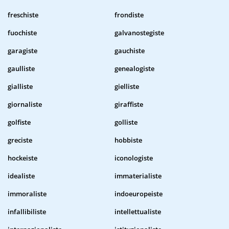
freschiste
frondiste
fuochiste
galvanostegiste
garagiste
gauchiste
gaulliste
genealogiste
gialliste
gielliste
giornaliste
giraffiste
golfiste
golliste
greciste
hobbiste
hockeiste
iconologiste
idealiste
immaterialiste
immoraliste
indoeuropeiste
infallibiliste
intellettualiste