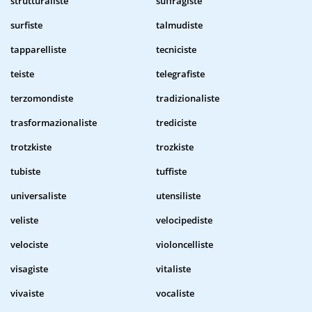
strutturaliste
suffragiste
surfiste
talmudiste
tapparelliste
tecniciste
teiste
telegrafiste
terzomondiste
tradizionaliste
trasformazionaliste
trediciste
trotzkiste
trozkiste
tubiste
tuffiste
universaliste
utensiliste
veliste
velocipediste
velociste
violoncelliste
visagiste
vitaliste
vivaiste
vocaliste