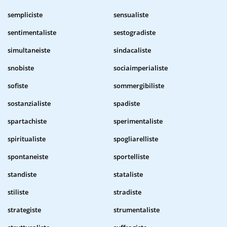
sempliciste
sensualiste
sentimentaliste
sestogradiste
simultaneiste
sindacaliste
snobiste
sociaimperialiste
sofiste
sommergibiliste
sostanzialiste
spadiste
spartachiste
sperimentaliste
spiritualiste
spogliarelliste
spontaneiste
sportelliste
standiste
stataliste
stiliste
stradiste
strategiste
strumentaliste