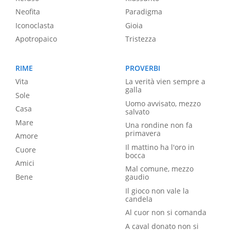
Neofita
Paradigma
Iconoclasta
Gioia
Apotropaico
Tristezza
RIME
PROVERBI
Vita
La verità vien sempre a
galla
Sole
Uomo avvisato, mezzo
Casa
salvato
Mare
Una rondine non fa
primavera
Amore
Il mattino ha l'oro in
Cuore
bocca
Amici
Mal comune, mezzo
Bene
gaudio
Il gioco non vale la
candela
Al cuor non si comanda
A caval donato non si