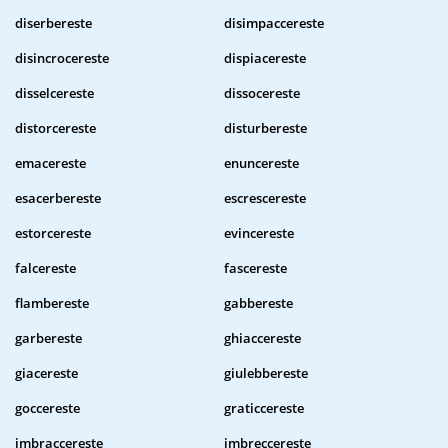
diserbereste
disimpaccereste
disincrocereste
dispiacereste
disselcereste
dissocereste
distorcereste
disturbereste
emacereste
enuncereste
esacerbereste
escrescereste
estorcereste
evincereste
falcereste
fascereste
flambereste
gabbereste
garbereste
ghiaccereste
giacereste
giulebbereste
goccereste
graticcereste
imbraccereste
imbreccereste