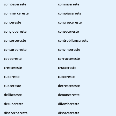
combacereste
comincereste
commercereste
compiacereste
concereste
concrescereste
conglobereste
consocereste
contorcereste
controbilancereste
conturbereste
convincereste
coobereste
corruccereste
crescereste
cruccereste
cubereste
cuccereste
cuocereste
decrescereste
delibereste
denuncereste
derubereste
dilombereste
disacerbereste
discaccereste