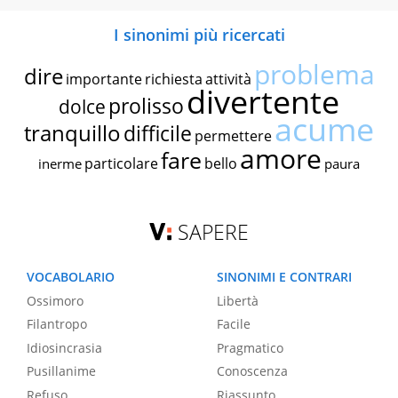
I sinonimi più ricercati
problema
dire
importante
richiesta
attività
divertente
prolisso
dolce
acume
tranquillo
difficile
permettere
amore
fare
particolare
bello
inerme
paura
SAPERE
VOCABOLARIO
SINONIMI E CONTRARI
Ossimoro
Libertà
Filantropo
Facile
Idiosincrasia
Pragmatico
Pusillanime
Conoscenza
Refuso
Riassunto