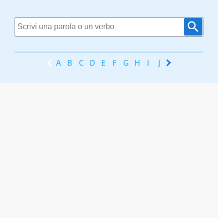
A
B
C
D
E
F
G
H
I
J
K
L
M
N