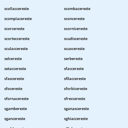
scollaccereste
scombacereste
scompiacereste
sconcereste
scorcereste
scornicereste
scorteccereste
scudiscereste
sculaccereste
scuocereste
selcereste
serbereste
setaccereste
sfaccereste
sfascereste
sfilaccereste
sfocereste
sforbicereste
sfornacereste
sfreccereste
sgambereste
sganascereste
sgancereste
sghiaccereste