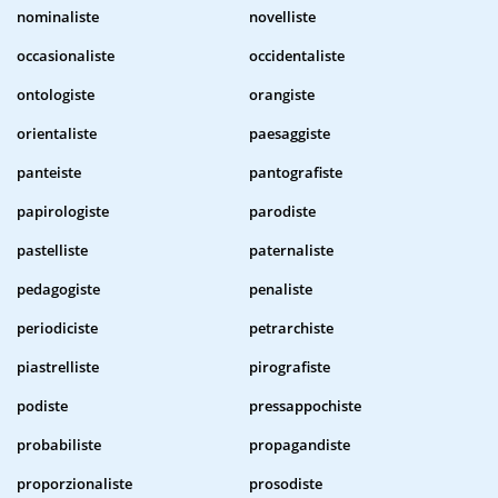
nominaliste
novelliste
occasionaliste
occidentaliste
ontologiste
orangiste
orientaliste
paesaggiste
panteiste
pantografiste
papirologiste
parodiste
pastelliste
paternaliste
pedagogiste
penaliste
periodiciste
petrarchiste
piastrelliste
pirografiste
podiste
pressappochiste
probabiliste
propagandiste
proporzionaliste
prosodiste