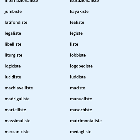
internazionaliste
istituzionaliste
jumbiste
kayakiste
latifondiste
lealiste
legaliste
legiste
libelliste
liste
liturgiste
lobbiste
logiciste
logopediste
lucidiste
luddiste
machiavelliste
maciste
madrigaliste
manualiste
martelliste
masochiste
massimaliste
matrimonialiste
meccaniciste
medagliste