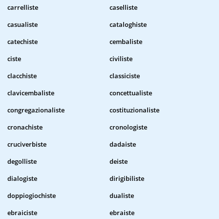
carrelliste
caselliste
casualiste
cataloghiste
catechiste
cembaliste
ciste
civiliste
clacchiste
classiciste
clavicembaliste
concettualiste
congregazionaliste
costituzionaliste
cronachiste
cronologiste
cruciverbiste
dadaiste
degolliste
deiste
dialogiste
dirigibiliste
doppiogiochiste
dualiste
ebraiciste
ebraiste