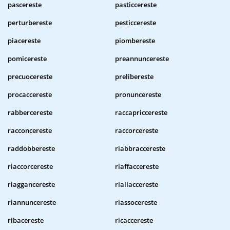
pascereste
pasticcereste
perturbereste
pesticcereste
piacereste
piombereste
pomicereste
preannuncereste
precuocereste
prelibereste
procaccereste
pronuncereste
rabbercereste
raccapriccereste
racconcereste
raccorcereste
raddobbereste
riabbraccereste
riaccorcereste
riaffaccereste
riaggancereste
riallaccereste
riannuncereste
riassocereste
ribacereste
ricaccereste