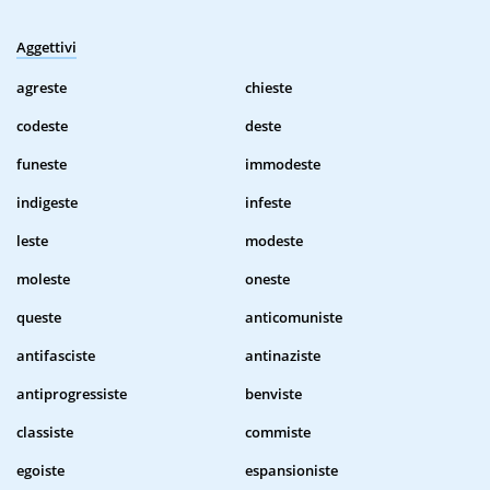
Aggettivi
agreste
chieste
codeste
deste
funeste
immodeste
indigeste
infeste
leste
modeste
moleste
oneste
queste
anticomuniste
antifasciste
antinaziste
antiprogressiste
benviste
classiste
commiste
egoiste
espansioniste