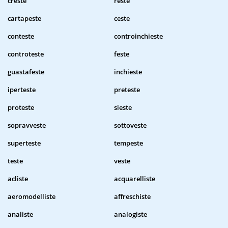
creste
reste
cartapeste
ceste
conteste
controinchieste
controteste
feste
guastafeste
inchieste
iperteste
preteste
proteste
sieste
sopravveste
sottoveste
superteste
tempeste
teste
veste
acliste
acquarelliste
aeromodelliste
affreschiste
analiste
analogiste