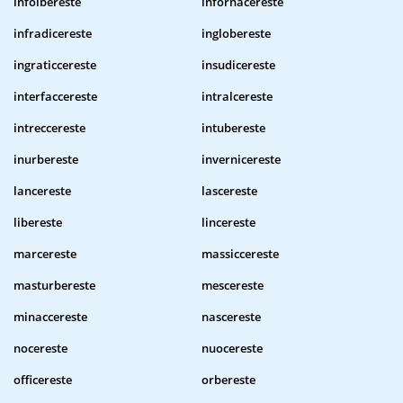
infoibereste
infornacereste
infradicereste
inglobereste
ingraticcereste
insudicereste
interfaccereste
intralcereste
intreccereste
intubereste
inurbereste
invernicereste
lancereste
lascereste
libereste
lincereste
marcereste
massiccereste
masturbereste
mescereste
minaccereste
nascereste
nocereste
nuocereste
officereste
orbereste