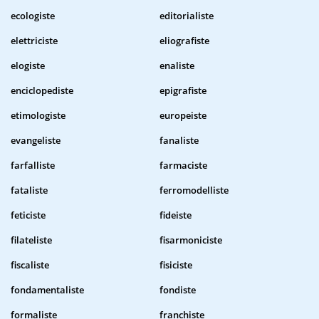
ecologiste
editorialiste
elettriciste
eliografiste
elogiste
enaliste
enciclopediste
epigrafiste
etimologiste
europeiste
evangeliste
fanaliste
farfalliste
farmaciste
fataliste
ferromodelliste
feticiste
fideiste
filateliste
fisarmoniciste
fiscaliste
fisiciste
fondamentaliste
fondiste
formaliste
franchiste