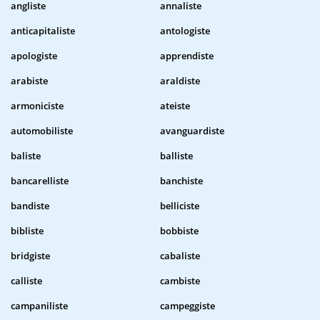
angliste
annaliste
anticapitaliste
antologiste
apologiste
apprendiste
arabiste
araldiste
armoniciste
ateiste
automobiliste
avanguardiste
baliste
balliste
bancarelliste
banchiste
bandiste
belliciste
bibliste
bobbiste
bridgiste
cabaliste
calliste
cambiste
campaniliste
campeggiste