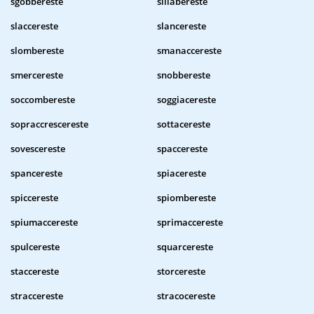
sgobbereste
sillabereste
slaccereste
slancereste
slombereste
smanaccereste
smercereste
snobbereste
soccombereste
soggiacereste
sopraccrescereste
sottacereste
sovescereste
spaccereste
spancereste
spiacereste
spiccereste
spiombereste
spiumaccereste
sprimaccereste
spulcereste
squarcereste
staccereste
storcereste
straccereste
stracocereste