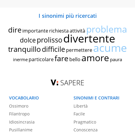
I sinonimi più ricercati
problema
dire
importante
richiesta
attività
divertente
prolisso
dolce
acume
tranquillo
difficile
permettere
amore
fare
particolare
bello
inerme
paura
SAPERE
VOCABOLARIO
SINONIMI E CONTRARI
Ossimoro
Libertà
Filantropo
Facile
Idiosincrasia
Pragmatico
Pusillanime
Conoscenza