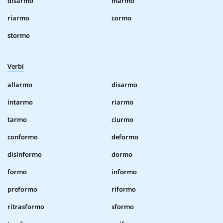
disarmo
marmo
riarmo
cormo
stormo
Verbi
allarmo
disarmo
intarmo
riarmo
tarmo
ciurmo
conformo
deformo
disinformo
dormo
formo
informo
preformo
riformo
ritrasformo
sformo