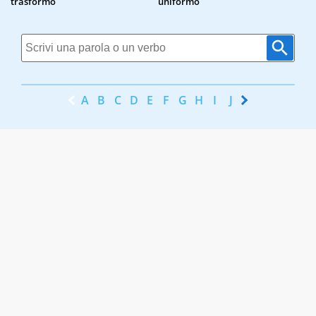
trasformo
uniformo
A
B
C
D
E
F
G
H
I
J
K
L
M
N