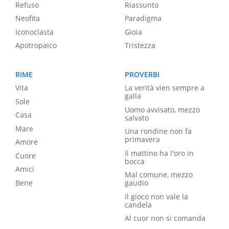
Refuso
Riassunto
Neofita
Paradigma
Iconoclasta
Gioia
Apotropaico
Tristezza
RIME
PROVERBI
Vita
La verità vien sempre a
galla
Sole
Uomo avvisato, mezzo
Casa
salvato
Mare
Una rondine non fa
primavera
Amore
Il mattino ha l'oro in
Cuore
bocca
Amici
Mal comune, mezzo
Bene
gaudio
Il gioco non vale la
candela
Al cuor non si comanda