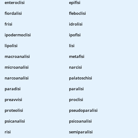
enteroclisi
epifisi
fiordalisi
fleboclisi
frisi
idrolisi
ipodermoclisi
ipofisi
lipolisi
lisi
macroanalisi
metafisi
microanalisi
narcisi
narcoanalisi
palatoschisi
paradisi
paralisi
preavvisi
proclisi
proteolisi
pseudoparalisi
psicanalisi
psicoanalisi
risi
semiparalisi