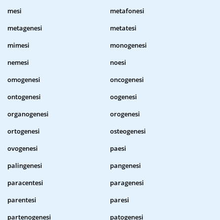
mesi
metafonesi
metagenesi
metatesi
mimesi
monogenesi
nemesi
noesi
omogenesi
oncogenesi
ontogenesi
oogenesi
organogenesi
orogenesi
ortogenesi
osteogenesi
ovogenesi
paesi
palingenesi
pangenesi
paracentesi
paragenesi
parentesi
paresi
partenogenesi
patogenesi