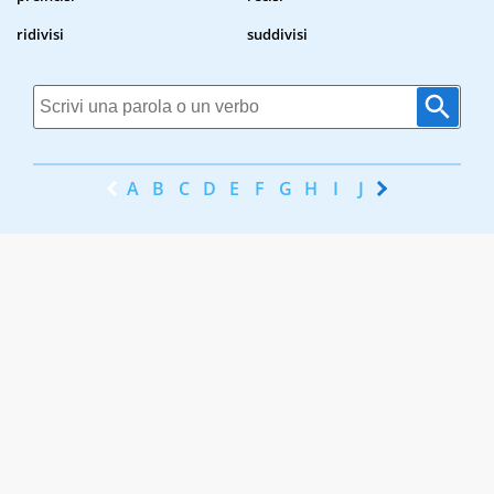
ridivisi
suddivisi
A
B
C
D
E
F
G
H
I
J
K
L
M
N