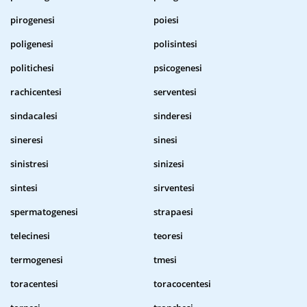
pirogenesi
poiesi
poligenesi
polisintesi
politichesi
psicogenesi
rachicentesi
serventesi
sindacalesi
sinderesi
sineresi
sinesi
sinistresi
sinizesi
sintesi
sirventesi
spermatogenesi
strapaesi
telecinesi
teoresi
termogenesi
tmesi
toracentesi
toracocentesi