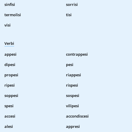
sinfisi
sorrisi
termolisi
tisi
visi
Verbi
appesi
contrappesi
dipesi
pesi
propesi
riappesi
ripesi
rispesi
soppesi
sospesi
spesi
vilipesi
accesi
accondiscesi
alesi
appresi