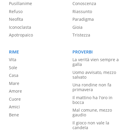
Pusillanime
Conoscenza
Refuso
Riassunto
Neofita
Paradigma
Iconoclasta
Gioia
Apotropaico
Tristezza
RIME
PROVERBI
Vita
La verità vien sempre a
galla
Sole
Uomo avvisato, mezzo
Casa
salvato
Mare
Una rondine non fa
primavera
Amore
Il mattino ha l'oro in
Cuore
bocca
Amici
Mal comune, mezzo
Bene
gaudio
Il gioco non vale la
candela