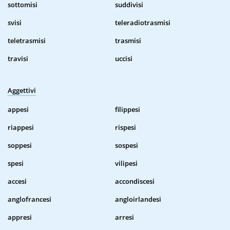
sottomisi
suddivisi
svisi
teleradiotrasmisi
teletrasmisi
trasmisi
travisi
uccisi
Aggettivi
appesi
filippesi
riappesi
rispesi
soppesi
sospesi
spesi
vilipesi
accesi
accondiscesi
anglofrancesi
angloirlandesi
appresi
arresi