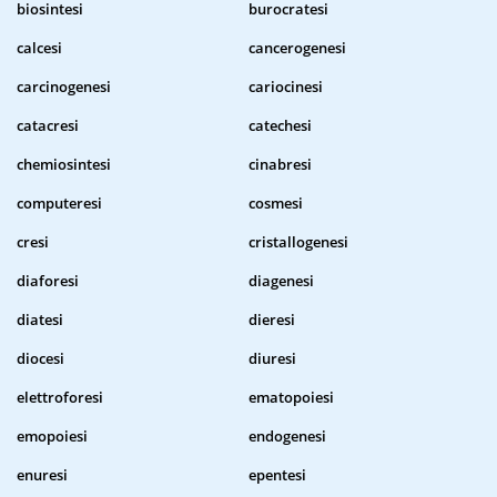
biosintesi
burocratesi
calcesi
cancerogenesi
carcinogenesi
cariocinesi
catacresi
catechesi
chemiosintesi
cinabresi
computeresi
cosmesi
cresi
cristallogenesi
diaforesi
diagenesi
diatesi
dieresi
diocesi
diuresi
elettroforesi
ematopoiesi
emopoiesi
endogenesi
enuresi
epentesi