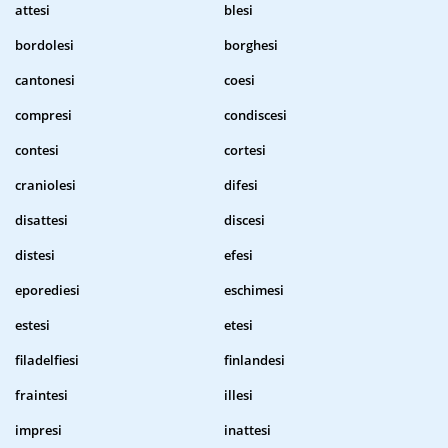
attesi
blesi
bordolesi
borghesi
cantonesi
coesi
compresi
condiscesi
contesi
cortesi
craniolesi
difesi
disattesi
discesi
distesi
efesi
eporediesi
eschimesi
estesi
etesi
filadelfiesi
finlandesi
fraintesi
illesi
impresi
inattesi