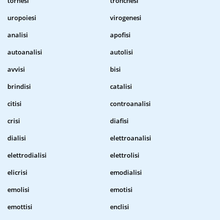
tornesi
tronchesi
uropoiesi
virogenesi
analisi
apofisi
autoanalisi
autolisi
avvisi
bisi
brindisi
catalisi
citisi
controanalisi
crisi
diafisi
dialisi
elettroanalisi
elettrodialisi
elettrolisi
elicrisi
emodialisi
emolisi
emotisi
emottisi
enclisi