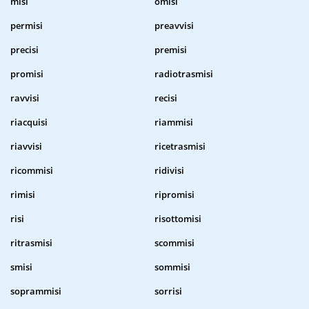
misi
omisi
permisi
preavvisi
precisi
premisi
promisi
radiotrasmisi
ravvisi
recisi
riacquisi
riammisi
riavvisi
ricetrasmisi
ricommisi
ridivisi
rimisi
ripromisi
risi
risottomisi
ritrasmisi
scommisi
smisi
sommisi
soprammisi
sorrisi