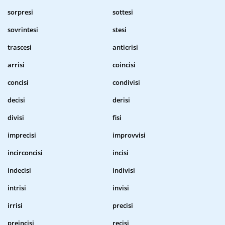
sorpresi
sottesi
sovrintesi
stesi
trascesi
anticrisi
arrisi
coincisi
concisi
condivisi
decisi
derisi
divisi
fisi
imprecisi
improvvisi
incirconcisi
incisi
indecisi
indivisi
intrisi
invisi
irrisi
precisi
preincisi
recisi