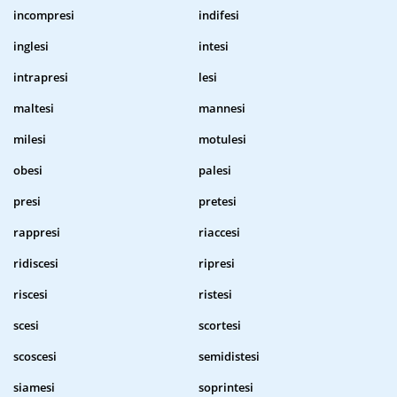
incompresi
indifesi
inglesi
intesi
intrapresi
lesi
maltesi
mannesi
milesi
motulesi
obesi
palesi
presi
pretesi
rappresi
riaccesi
ridiscesi
ripresi
riscesi
ristesi
scesi
scortesi
scoscesi
semidistesi
siamesi
soprintesi