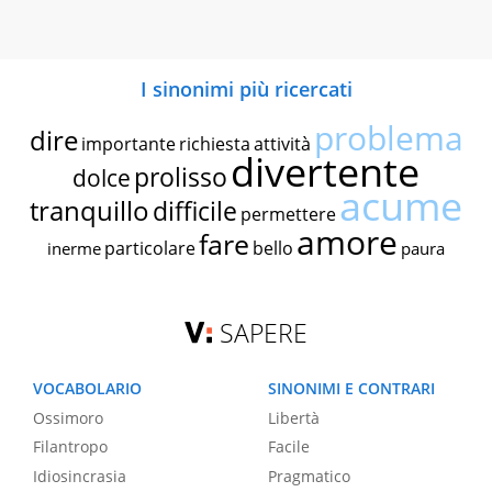
I sinonimi più ricercati
problema
dire
importante
richiesta
attività
divertente
prolisso
dolce
acume
tranquillo
difficile
permettere
amore
fare
particolare
bello
inerme
paura
SAPERE
VOCABOLARIO
SINONIMI E CONTRARI
Ossimoro
Libertà
Filantropo
Facile
Idiosincrasia
Pragmatico