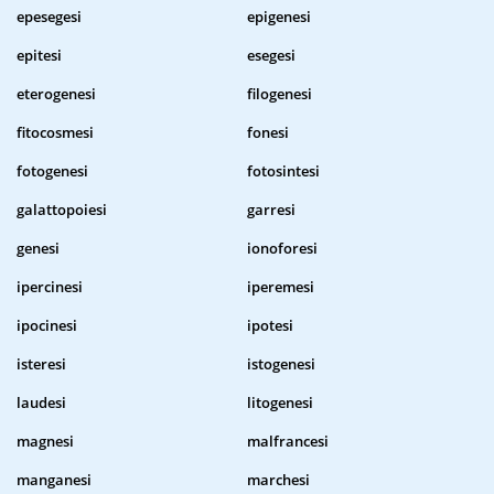
epesegesi
epigenesi
epitesi
esegesi
eterogenesi
filogenesi
fitocosmesi
fonesi
fotogenesi
fotosintesi
galattopoiesi
garresi
genesi
ionoforesi
ipercinesi
iperemesi
ipocinesi
ipotesi
isteresi
istogenesi
laudesi
litogenesi
magnesi
malfrancesi
manganesi
marchesi