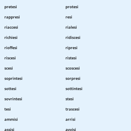
pretesi
protesi
rappresi
resi
riaccesi
rialesi
richiesi
ridiscesi
rioffesi
ripresi
riscesi
ristesi
scesi
scoscesi
soprintesi
sorpresi
sottesi
sottintesi
sovrintesi
stesi
tesi
trascesi
ammisi
arrisi
assisi
avvisi