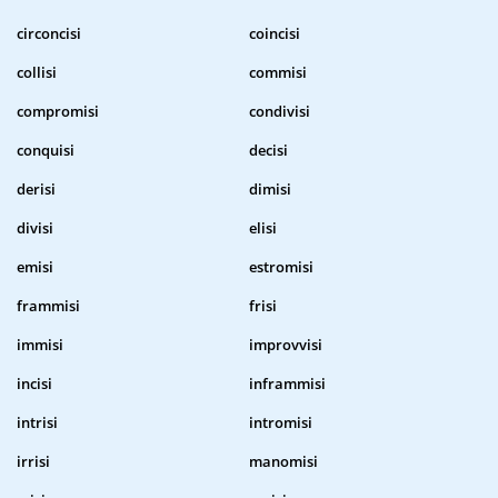
circoncisi
coincisi
collisi
commisi
compromisi
condivisi
conquisi
decisi
derisi
dimisi
divisi
elisi
emisi
estromisi
frammisi
frisi
immisi
improvvisi
incisi
inframmisi
intrisi
intromisi
irrisi
manomisi