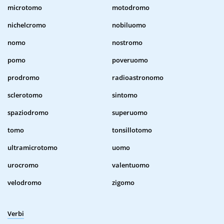
microtomo
motodromo
nichelcromo
nobiluomo
nomo
nostromo
pomo
poveruomo
prodromo
radioastronomo
sclerotomo
sintomo
spaziodromo
superuomo
tomo
tonsillotomo
ultramicrotomo
uomo
urocromo
valentuomo
velodromo
zigomo
Verbi