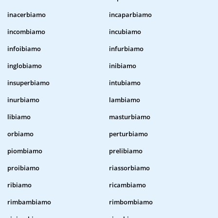
inacerbiamo
incaparbiamo
incombiamo
incubiamo
infoibiamo
infurbiamo
inglobiamo
inibiamo
insuperbiamo
intubiamo
inurbiamo
lambiamo
libiamo
masturbiamo
orbiamo
perturbiamo
piombiamo
prelibiamo
proibiamo
riassorbiamo
ribiamo
ricambiamo
rimbambiamo
rimbombiamo