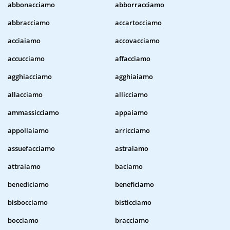
abbonacciamo
abborracciamo
abbracciamo
accartocciamo
acciaiamo
accovacciamo
accucciamo
affacciamo
agghiacciamo
agghiaiamo
allacciamo
allicciamo
ammassicciamo
appaiamo
appollaiamo
arricciamo
assuefacciamo
astraiamo
attraiamo
baciamo
benediciamo
beneficiamo
bisbocciamo
bisticciamo
bocciamo
bracciamo