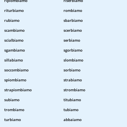
ripiombiamo
riserbiamo
riturbiamo
rombiamo
rubiamo
sbarbiamo
scambiamo
scerbiamo
scialbiamo
serbiamo
sgambiamo
sgorbiamo
sillabiamo
slombiamo
soccombiamo
sorbiamo
spiombiamo
strabiamo
strapiombiamo
strombiamo
subiamo
titubiamo
trombiamo
tubiamo
turbiamo
abbaiamo