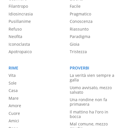
Filantropo
Facile
Idiosincrasia
Pragmatico
Pusillanime
Conoscenza
Refuso
Riassunto
Neofita
Paradigma
Iconoclasta
Gioia
Apotropaico
Tristezza
RIME
PROVERBI
Vita
La verità vien sempre a
galla
Sole
Uomo avvisato, mezzo
Casa
salvato
Mare
Una rondine non fa
primavera
Amore
Il mattino ha l'oro in
Cuore
bocca
Amici
Mal comune, mezzo