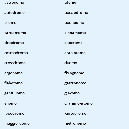
astronomo
atomo
autodromo
bocciodromo
bromo
buonuomo
cardamomo
cinnamomo
cinodromo
citocromo
cosmodromo
craniotomo
crossdromo
duomo
ergonomo
fisiognomo
flebotomo
gastronomo
gentiluomo
giacomo
gnomo
grammo-atomo
ippodromo
kartodromo
maggiordomo
metronomo