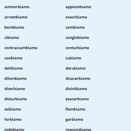
ammorbiamo
appiombiamo
arrembiamo
assorbiamo
bombiamo
cambiamo
cibiamo
conglobiamo
contraccambiamo
conturbiamo
coobiamo
cubiamo
delibiamo
derubiamo
dilombiamo
disacerbiamo
diserbiamo
disinibiamo
disturbiamo
esacerbiamo
esibiamo
flambiamo
forbiamo
garbiamo
imbibiamo
impiombiamo