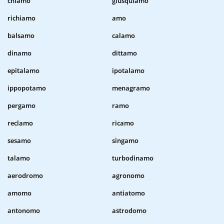
chiamo
giusquiamo
richiamo
amo
balsamo
calamo
dinamo
dittamo
epitalamo
ipotalamo
ippopotamo
menagramo
pergamo
ramo
reclamo
ricamo
sesamo
singamo
talamo
turbodinamo
aerodromo
agronomo
amomo
antiatomo
antonomo
astrodomo