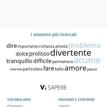
I sinonimi più ricercati
problema
dire
importante
richiesta
attività
divertente
prolisso
dolce
acume
tranquillo
difficile
permettere
amore
fare
particolare
bello
inerme
paura
SAPERE
VOCABOLARIO
SINONIMI E CONTRARI
Ossimoro
Libertà