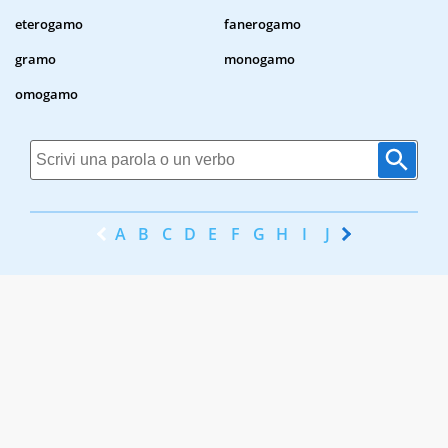
eterogamo
fanerogamo
gramo
monogamo
omogamo
A
B
C
D
E
F
G
H
I
J
K
L
M
N