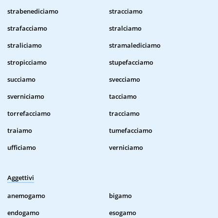
strabenediciamo
stracciamo
strafacciamo
stralciamo
straliciamo
stramalediciamo
stropicciamo
stupefacciamo
succiamo
svecciamo
sverniciamo
tacciamo
torrefacciamo
tracciamo
traiamo
tumefacciamo
ufficiamo
verniciamo
Aggettivi
anemogamo
bigamo
endogamo
esogamo