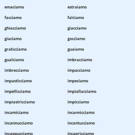
emaciamo
estraiamo
facciamo
falciamo
ghiacciamo
giacciamo
giaciamo
gocciamo
graticciamo
guaiamo
gualciamo
imbracciamo
imbrecciamo
impacciamo
impasticciamo
impeciamo
impellicciamo
impiallacciamo
impiastricciamo
impicciamo
incamiciamo
incannicciamo
incannucciamo
incantucciamo
incappucciamo
incapricciamo