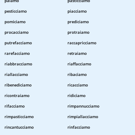
paiamo
pasticciamo
pesticciamo
piacciamo
pomiciamo
prediciamo
procacciamo
protraiamo
putrefacciamo
raccapricciamo
rarefacciamo
retraiamo
riabbracciamo
riaffacciamo
riallacciamo
ribaciamo
ribenediciamo
ricacciamo
ricontraiamo
ridiciamo
rifacciamo
rimpannucciamo
rimpasticciamo
rimpiallacciamo
rincantucciamo
rinfacciamo