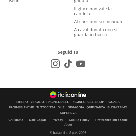
Bene
gaudio
Il gioco non vale la
candela
Al cuor non si comanda
A caval donato non si
guarda in bocca
Seguici su
LIBERO
VIRGILIO
PAGINEGIALLE
PAGINEGIALLE SHOP
PGCASA
PAGINEBIANCHE
TUTTOCITTÀ
DILEI
SIVIAGGIA
QUIFINANZA
BUONISSIMO
SUPEREVA
Chi siamo
Note Legali
Privacy
Cookie Policy
Preferenze sui cookie
Aiuto
© Italiaonline S.p.A. 2026