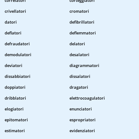
correlatori
corteggiatori
crivellatori
cromatori
datori
defibrillatori
deflatori
deflemmatori
defraudatori
delatori
demodulatori
desalatori
deviatori
diagrammatori
dissabbiatori
dissalatori
doppiatori
dragatori
dribblatori
elettrocoagulatori
elogiatori
enunciatori
epitomatori
espropriatori
estimatori
evidenziatori