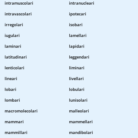
intramuscolari
intranucleari
intravascolari
ipotecari
irregolari
isobari
iugulari
lamellari
laminari
lapidari
latitudinari
leggendari
lenticolari
liminari
lineari
livellari
lobari
lobulari
lombari
lunisolari
macromolecolari
malleolari
mammari
mammellari
mammillari
mandibolari