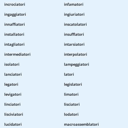
incrociatori
infamatori
ingaggiatori
ingiuriatori
innaffiatori
inscatolatori
installatori
insufflatori
intagliatori
intarsiatori
intermediatori
interpolatori
isolatori
lampeggiatori
lanciatori
latori
legatori
legislatori
levigatori
limatori
linciatori
lisciatori
lisciviatori
lodatori
lucidatori
macroassemblatori