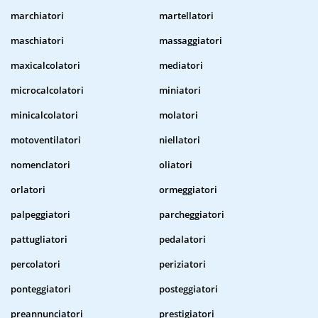
marchiatori
martellatori
maschiatori
massaggiatori
maxicalcolatori
mediatori
microcalcolatori
miniatori
minicalcolatori
molatori
motoventilatori
niellatori
nomenclatori
oliatori
orlatori
ormeggiatori
palpeggiatori
parcheggiatori
pattugliatori
pedalatori
percolatori
periziatori
ponteggiatori
posteggiatori
preannunciatori
prestigiatori