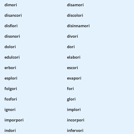
dimori
disamori
disancori
discolori
disfiori
disinnamori
disonori
divori
dolori
dori
edulcori
elabori
erbori
escori
esplori
evapori
folgori
fori
fosfori
glori
ignori
implori
imporpori
incorpori
indori
infervori