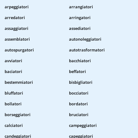
arpeggiatori
arrangiatori
arredatori
arringatori
assaggiatori
assediatori
assemblatori
autonoleggiatori
autospurgatori
autotrasformatori
avviatori
bacchiatori
baciatori
beffatori
bestemmiatori
bisbigliatori
bluffatori
bocciatori
bollatori
bordatori
borseggiatori
bruciatori
calciatori
campeggiatori
candeggiatori
capeggiatori