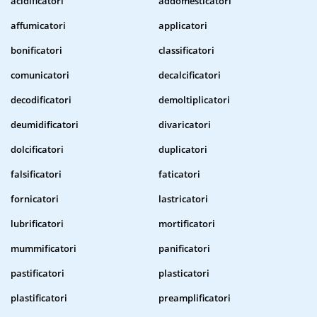
acidificatori
addomesticatori
affumicatori
applicatori
bonificatori
classificatori
comunicatori
decalcificatori
decodificatori
demoltiplicatori
deumidificatori
divaricatori
dolcificatori
duplicatori
falsificatori
faticatori
fornicatori
lastricatori
lubrificatori
mortificatori
mummificatori
panificatori
pastificatori
plasticatori
plastificatori
preamplificatori