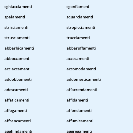
sghiacciamenti
sgonfiamenti
spaiamenti
squarciamenti
strisciamenti
stropicciamenti
strusciamenti
tracciamenti
abbarbicamenti
abbaruffamenti
abboccamenti
accecamenti
acciaccamenti
accomodamenti
addobbamenti
addomesticamenti
adescamenti
affaccendamenti
affaticamenti
affidamenti
affogamenti
affondamenti
affrancamenti
affumicamenti
agghindamenti
aggregamenti