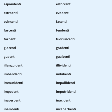
espandenti
estorcenti
estraenti
evadenti
evincenti
facenti
farcenti
fendenti
forbenti
fuoriuscenti
giacenti
gradenti
guaenti
gualcenti
illanguidenti
illividenti
imbandenti
imbibenti
immucidenti
impallidenti
impedenti
imputridenti
inacerbenti
inacidenti
inaridenti
incaparbenti