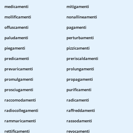
medicamenti
mitigamenti
mollificamenti
nonallineamenti
offuscamenti
pagamenti
paludamenti
perturbamenti
piegamenti
pizzicamenti
predicamenti
preriscaldamenti
prevaricamenti
prolungamenti
promulgamenti
propagamenti
prosciugamenti
purificamenti
raccomodamenti
radicamenti
radiocollegamenti
raffreddamenti
rammaricamenti
rassodamenti
rettificamenti
revocamenti