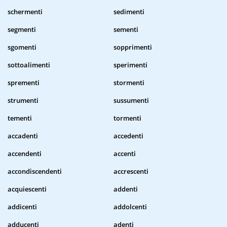
schermenti
sedimenti
segmenti
sementi
sgomenti
sopprimenti
sottoalimenti
sperimenti
sprementi
stormenti
strumenti
sussumenti
tementi
tormenti
accadenti
accedenti
accendenti
accenti
accondiscendenti
accrescenti
acquiescenti
addenti
addicenti
addolcenti
adducenti
adenti