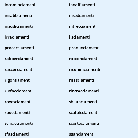
incominciamenti
innaffiamenti
insabbiamenti
insediamenti
insudiciamenti
intrecciamenti
irradiamenti
lisciamenti
procacciamenti
pronunciamenti
rabberciamenti
racconciamenti
raccorciamenti
ricominciamenti
rigonfiamenti
rilasciamenti
rinfacciamenti
rintracciamenti
rovesciamenti
sbilanciamenti
sbucciamenti
scalpicciamenti
schiacciamenti
scortecciamenti
sfasciamenti
sganciamenti