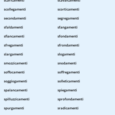
scaricamenti
scavalcamenti
scollegamenti
scorticamenti
secondamenti
segregamenti
sfaldamenti
sfangamenti
sfiancamenti
sfondamenti
sfregamenti
sfrondamenti
slargamenti
slogamenti
smozzicamenti
snodamenti
soffocamenti
soffregamenti
soggiogamenti
solleticamenti
spalancamenti
spiegamenti
spilluzzicamenti
sprofondamenti
spurgamenti
sradicamenti