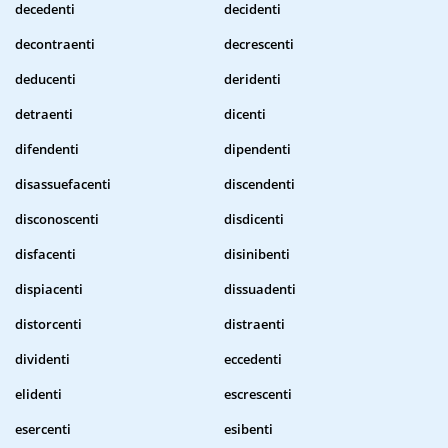
decedenti
decidenti
decontraenti
decrescenti
deducenti
deridenti
detraenti
dicenti
difendenti
dipendenti
disassuefacenti
discendenti
disconoscenti
disdicenti
disfacenti
disinibenti
dispiacenti
dissuadenti
distorcenti
distraenti
dividenti
eccedenti
elidenti
escrescenti
esercenti
esibenti