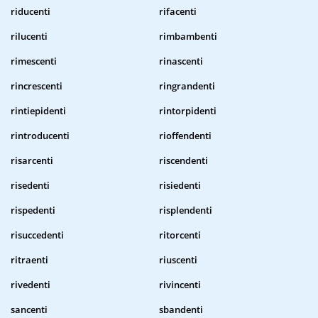
riducenti
rifacenti
rilucenti
rimbambenti
rimescenti
rinascenti
rincrescenti
ringrandenti
rintiepidenti
rintorpidenti
rintroducenti
rioffendenti
risarcenti
riscendenti
risedenti
risiedenti
rispedenti
risplendenti
risuccedenti
ritorcenti
ritraenti
riuscenti
rivedenti
rivincenti
sancenti
sbandenti