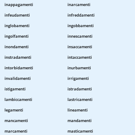
inappagamenti
inarcamenti
infeudamenti
infreddamenti
inglobamenti
ingobbamenti
ingolfamenti
innescamenti
inondamenti
insaccamenti
instradamenti
intaccamenti
intorbidamenti
inurbamenti
invalidamenti
irrigamenti
istigamenti
istradamenti
lambiccamenti
lastricamenti
legamenti
lineamenti
mancamenti
mandamenti
marcamenti
masticamenti