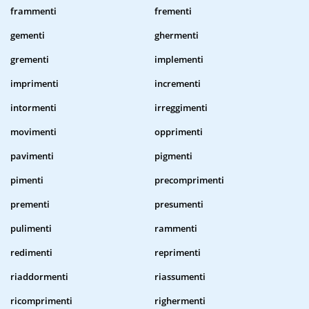
frammenti
frementi
gementi
ghermenti
grementi
implementi
imprimenti
incrementi
intormenti
irreggimenti
movimenti
opprimenti
pavimenti
pigmenti
pimenti
precomprimenti
prementi
presumenti
pulimenti
rammenti
redimenti
reprimenti
riaddormenti
riassumenti
ricomprimenti
righermenti