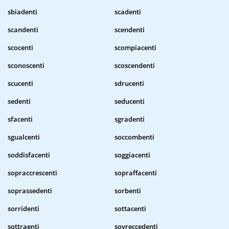
sbiadenti
scadenti
scandenti
scendenti
scocenti
scompiacenti
sconoscenti
scoscendenti
scucenti
sdrucenti
sedenti
seducenti
sfacenti
sgradenti
sgualcenti
soccombenti
soddisfacenti
soggiacenti
sopraccrescenti
sopraffacenti
soprassedenti
sorbenti
sorridenti
sottacenti
sottraenti
sovreccedenti