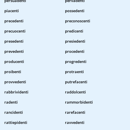
persuadenti
pervadenti
piacenti
possedenti
precedenti
preconoscenti
precuocenti
predicenti
presedenti
presiedenti
prevedenti
procedenti
producenti
progredenti
proibenti
protraenti
provvedenti
putrefacenti
rabbrividenti
raddolcenti
radenti
rammorbidenti
rancidenti
rarefacenti
rattiepidenti
ravvedenti