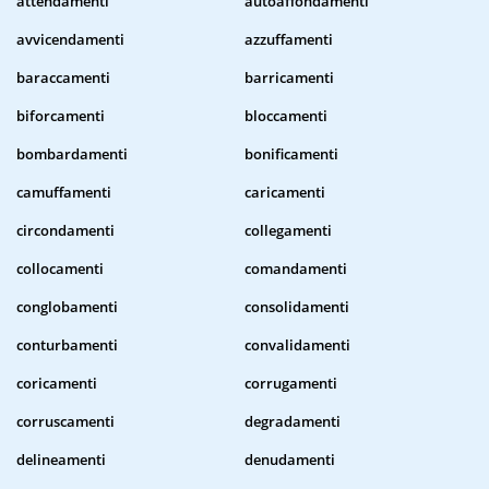
attendamenti
autoaffondamenti
avvicendamenti
azzuffamenti
baraccamenti
barricamenti
biforcamenti
bloccamenti
bombardamenti
bonificamenti
camuffamenti
caricamenti
circondamenti
collegamenti
collocamenti
comandamenti
conglobamenti
consolidamenti
conturbamenti
convalidamenti
coricamenti
corrugamenti
corruscamenti
degradamenti
delineamenti
denudamenti