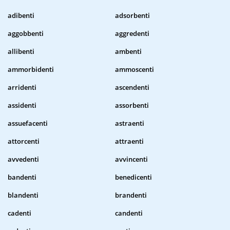
adibenti
adsorbenti
aggobbenti
aggredenti
allibenti
ambenti
ammorbidenti
ammoscenti
arridenti
ascendenti
assidenti
assorbenti
assuefacenti
astraenti
attorcenti
attraenti
avvedenti
avvincenti
bandenti
benedicenti
blandenti
brandenti
cadenti
candenti