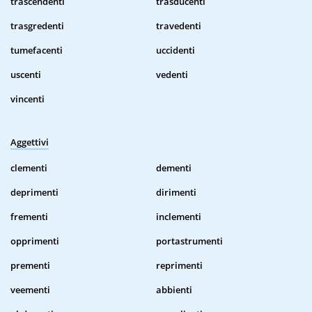
trascendenti
trasducenti
trasgredenti
travedenti
tumefacenti
uccidenti
uscenti
vedenti
vincenti
Aggettivi
clementi
dementi
deprimenti
dirimenti
frementi
inclementi
opprimenti
portastrumenti
prementi
reprimenti
veementi
abbienti