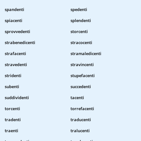
spandenti
spedenti
spiacenti
splendenti
sprovvedenti
storcenti
strabenedicenti
stracocenti
strafacenti
stramaledicenti
stravedenti
stravincenti
stridenti
stupefacenti
subenti
succedenti
suddividenti
tacenti
torcenti
torrefacenti
tradenti
traducenti
traenti
tralucenti