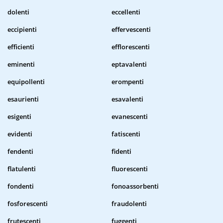
dolenti
eccellenti
eccipienti
effervescenti
efficienti
efflorescenti
eminenti
eptavalenti
equipollenti
erompenti
esaurienti
esavalenti
esigenti
evanescenti
evidenti
fatiscenti
fendenti
fidenti
flatulenti
fluorescenti
fondenti
fonoassorbenti
fosforescenti
fraudolenti
frutescenti
fuggenti