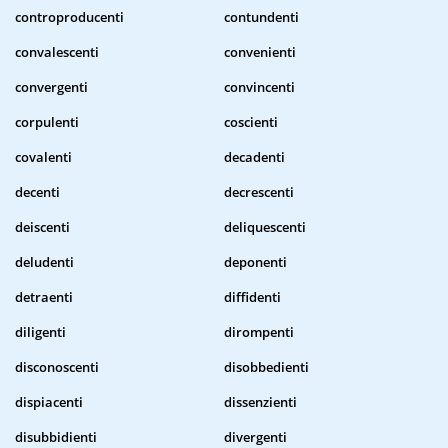
controproducenti
contundenti
convalescenti
convenienti
convergenti
convincenti
corpulenti
coscienti
covalenti
decadenti
decenti
decrescenti
deiscenti
deliquescenti
deludenti
deponenti
detraenti
diffidenti
diligenti
dirompenti
disconoscenti
disobbedienti
dispiacenti
dissenzienti
disubbidienti
divergenti