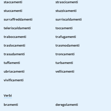
staccamenti
strascicamenti
stuccamenti
stuzzicamenti
surraffreddamenti
surriscaldamenti
teleriscaldamenti
toccamenti
traboccamenti
trafugamenti
traslocamenti
trasmodamenti
trasudamenti
troncamenti
tuffamenti
turbamenti
ubriacamenti
vellicamenti
vivificamenti
Verbi
bramenti
deregolamenti