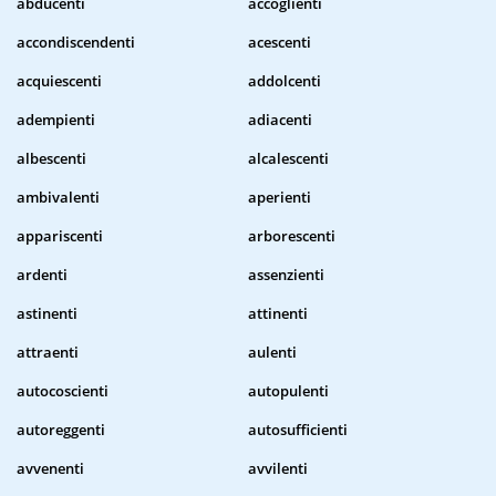
abducenti
accoglienti
accondiscendenti
acescenti
acquiescenti
addolcenti
adempienti
adiacenti
albescenti
alcalescenti
ambivalenti
aperienti
appariscenti
arborescenti
ardenti
assenzienti
astinenti
attinenti
attraenti
aulenti
autocoscienti
autopulenti
autoreggenti
autosufficienti
avvenenti
avvilenti