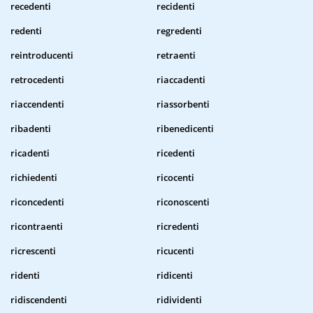
recedenti
recidenti
redenti
regredenti
reintroducenti
retraenti
retrocedenti
riaccadenti
riaccendenti
riassorbenti
ribadenti
ribenedicenti
ricadenti
ricedenti
richiedenti
ricocenti
riconcedenti
riconoscenti
ricontraenti
ricredenti
ricrescenti
ricucenti
ridenti
ridicenti
ridiscendenti
ridividenti