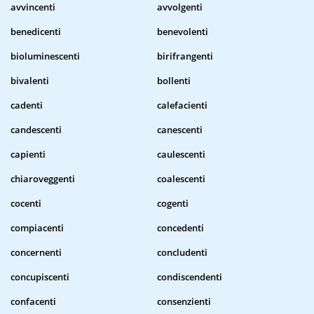
avvincenti
avvolgenti
benedicenti
benevolenti
bioluminescenti
birifrangenti
bivalenti
bollenti
cadenti
calefacienti
candescenti
canescenti
capienti
caulescenti
chiaroveggenti
coalescenti
cocenti
cogenti
compiacenti
concedenti
concernenti
concludenti
concupiscenti
condiscendenti
confacenti
consenzienti