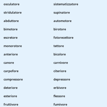
osculatore
sistematizzatore
stridulatore
supinatore
abduttore
automotore
bimotore
birotore
escretore
fotorecettore
monorotore
tettore
anteriore
bicolore
canore
carnivore
carpofore
citeriore
compressore
depressore
deteriore
erbivore
esteriore
flessore
fruttivore
fumivore