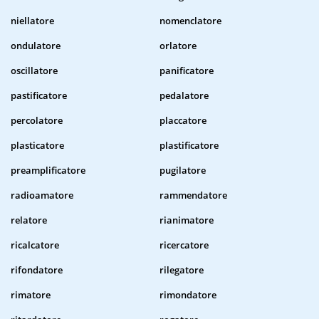
niellatore
nomenclatore
ondulatore
orlatore
oscillatore
panificatore
pastificatore
pedalatore
percolatore
placcatore
plasticatore
plastificatore
preamplificatore
pugilatore
radioamatore
rammendatore
relatore
rianimatore
ricalcatore
ricercatore
rifondatore
rilegatore
rimatore
rimondatore