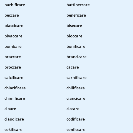
barbificare
battibeccare
beccare
beneficare
biascicare
bisecare
bivaccare
bloccare
bombare
bonificare
braccare
brancicare
broccare
cacare
calcificare
carnificare
chiarificare
chilificare
chimificare
ciancicare
cibare
ciccare
claudicare
codificare
cokificare
conficcare