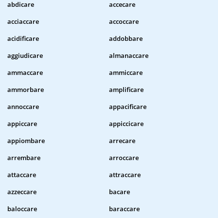
abdicare
accecare
acciaccare
accoccare
acidificare
addobbare
aggiudicare
almanaccare
ammaccare
ammiccare
ammorbare
amplificare
annoccare
appacificare
appiccare
appiccicare
appiombare
arrecare
arrembare
arroccare
attaccare
attraccare
azzeccare
bacare
baloccare
baraccare