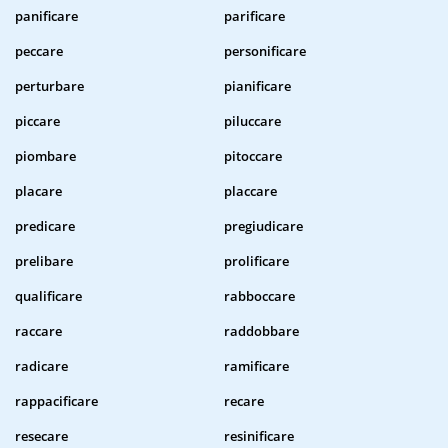
panificare
parificare
peccare
personificare
perturbare
pianificare
piccare
piluccare
piombare
pitoccare
placare
placcare
predicare
pregiudicare
prelibare
prolificare
qualificare
rabboccare
raccare
raddobbare
radicare
ramificare
rappacificare
recare
resecare
resinificare