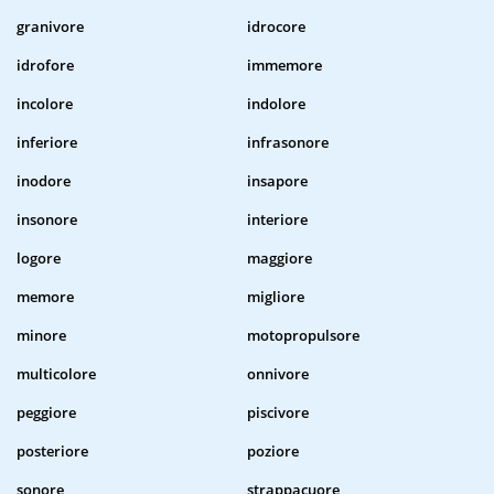
granivore
idrocore
idrofore
immemore
incolore
indolore
inferiore
infrasonore
inodore
insapore
insonore
interiore
logore
maggiore
memore
migliore
minore
motopropulsore
multicolore
onnivore
peggiore
piscivore
posteriore
poziore
sonore
strappacuore