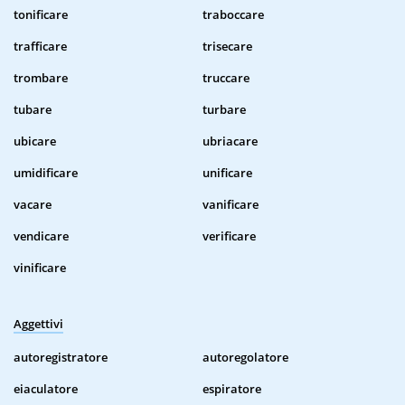
tonificare
traboccare
trafficare
trisecare
trombare
truccare
tubare
turbare
ubicare
ubriacare
umidificare
unificare
vacare
vanificare
vendicare
verificare
vinificare
Aggettivi
autoregistratore
autoregolatore
eiaculatore
espiratore