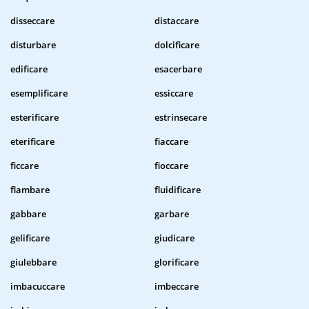
disseccare
distaccare
disturbare
dolcificare
edificare
esacerbare
esemplificare
essiccare
esterificare
estrinsecare
eterificare
fiaccare
ficcare
fioccare
flambare
fluidificare
gabbare
garbare
gelificare
giudicare
giulebbare
glorificare
imbacuccare
imbeccare