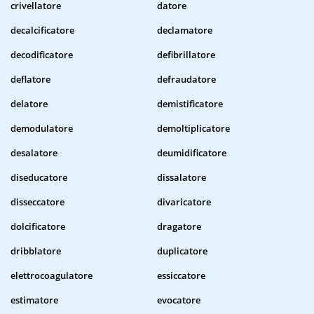
crivellatore
datore
decalcificatore
declamatore
decodificatore
defibrillatore
deflatore
defraudatore
delatore
demistificatore
demodulatore
demoltiplicatore
desalatore
deumidificatore
diseducatore
dissalatore
disseccatore
divaricatore
dolcificatore
dragatore
dribblatore
duplicatore
elettrocoagulatore
essiccatore
estimatore
evocatore