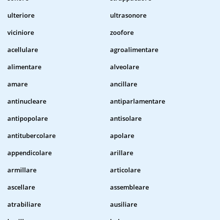
ulteriore
ultrasonore
viciniore
zoofore
acellulare
agroalimentare
alimentare
alveolare
amare
ancillare
antinucleare
antiparlamentare
antipopolare
antisolare
antitubercolare
apolare
appendicolare
arillare
armillare
articolare
ascellare
assembleare
atrabiliare
ausiliare