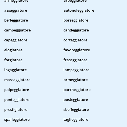
armeggiatore
arpeggiatore
assaggiatore
autonoleggiatore
beffeggiatore
borseggiatore
campeggiatore
candeggiatore
capeggiatore
corteggiatore
elogiatore
favoreggiatore
forgiatore
fraseggiatore
ingaggiatore
lampeggiatore
massaggiatore
ormeggiatore
palpeggiatore
parcheggiatore
ponteggiatore
posteggiatore
prestigiatore
sbeffeggiatore
spalleggiatore
taglieggiatore