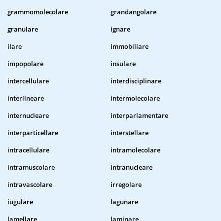
grammomolecolare
grandangolare
granulare
ignare
ilare
immobiliare
impopolare
insulare
intercellulare
interdisciplinare
interlineare
intermolecolare
internucleare
interparlamentare
interparticellare
interstellare
intracellulare
intramolecolare
intramuscolare
intranucleare
intravascolare
irregolare
iugulare
lagunare
lamellare
laminare