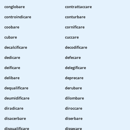
conglobare
contrattaccare
controindicare
conturbare
coobare
cornificare
cubare
cuccare
decalcificare
decodificare
dedicare
defecare
deificare
delegificare
delibare
deprecare
dequalificare
derubare
deumidificare
dilombare
diradicare
diroccare
disacerbare
diserbare
disqualificare
dissecare