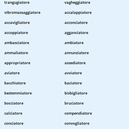
trangugiatore
vagheggiatore
vibromassaggiatore
accalappiatore
accavigliatore
acconciatore
accoppiatore
agganciatore
ambasciatore
ambiatore
ammaliatore
annunziatore
appropriatore
assediatore
aviatore
avviatore
bacchiatore
baciatore
bestemmiatore
bisbigliatore
bocciatore
bruciatore
calciatore
compendiatore
conciatore
convogliatore