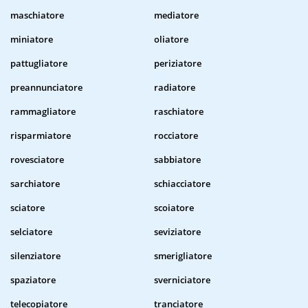
maschiatore
mediatore
miniatore
oliatore
pattugliatore
periziatore
preannunciatore
radiatore
rammagliatore
raschiatore
risparmiatore
rocciatore
rovesciatore
sabbiatore
sarchiatore
schiacciatore
sciatore
scoiatore
selciatore
seviziatore
silenziatore
smerigliatore
spaziatore
sverniciatore
telecopiatore
tranciatore