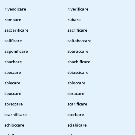
rivendicare
riverificare
rombare
rubare
saccarificare
sacrificare
salificare
saltabeccare
saponificare
sbaraccare
sbarbare
sbarbificare
sbeccare
sbiascicare
sbiecare
sbloccare
sboccare
sbracare
sbreccare
scarificare
scarnificare
scerbare
schioccare
sciabicare