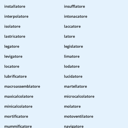
installatore
insufflatore
interpolatore
intonacatore
isolatore
laccatore
lastricatore
latore
legatore
legislatore
levigatore
limatore
locatore
lodatore
lubrificatore
lucidatore
macroassemblatore
martellatore
maxicalcolatore
microcalcolatore
minicalcolatore
molatore
mortificatore
motoventilatore
mummificatore
navigatore