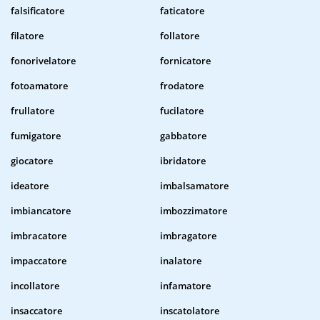
falsificatore
faticatore
filatore
follatore
fonorivelatore
fornicatore
fotoamatore
frodatore
frullatore
fucilatore
fumigatore
gabbatore
giocatore
ibridatore
ideatore
imbalsamatore
imbiancatore
imbozzimatore
imbracatore
imbragatore
impaccatore
inalatore
incollatore
infamatore
insaccatore
inscatolatore