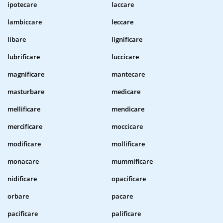
ipotecare
laccare
lambiccare
leccare
libare
lignificare
lubrificare
luccicare
magnificare
mantecare
masturbare
medicare
mellificare
mendicare
mercificare
moccicare
modificare
mollificare
monacare
mummificare
nidificare
opacificare
orbare
pacare
pacificare
palificare