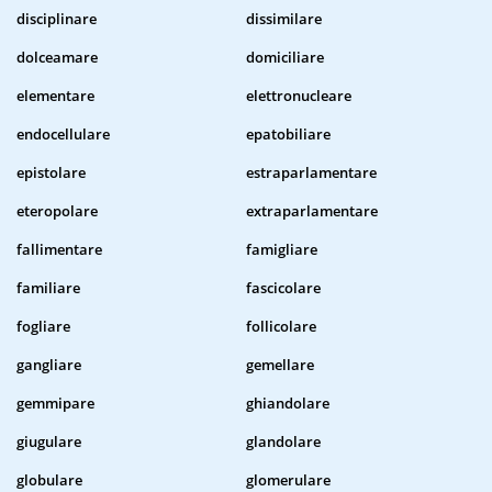
disciplinare
dissimilare
dolceamare
domiciliare
elementare
elettronucleare
endocellulare
epatobiliare
epistolare
estraparlamentare
eteropolare
extraparlamentare
fallimentare
famigliare
familiare
fascicolare
fogliare
follicolare
gangliare
gemellare
gemmipare
ghiandolare
giugulare
glandolare
globulare
glomerulare