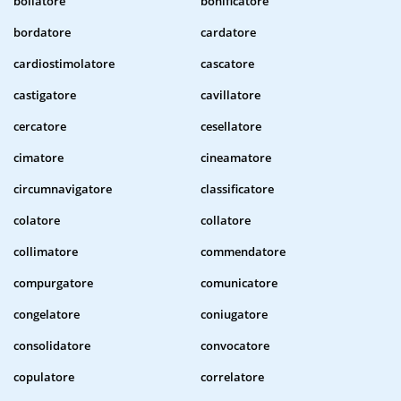
bollatore
bonificatore
bordatore
cardatore
cardiostimolatore
cascatore
castigatore
cavillatore
cercatore
cesellatore
cimatore
cineamatore
circumnavigatore
classificatore
colatore
collatore
collimatore
commendatore
compurgatore
comunicatore
congelatore
coniugatore
consolidatore
convocatore
copulatore
correlatore