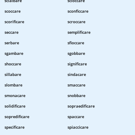
scialbare
scioccare
scoccare
sconficcare
scorificare
scroccare
seccare
semplificare
serbare
sfioccare
sgambare
sgobbare
shoccare
significare
sillabare
sindacare
slombare
smaccare
smonacare
snobbare
solidificare
sopraedificare
sopredificare
spaccare
specificare
spiaccicare