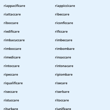
riappacificare
riappiccicare
riattaccare
ribeccare
riboccare
riconficcare
riedificare
rificcare
rimbacuccare
rimbeccare
rimboccare
rimbombare
rimedicare
rinsaccare
rintoccare
rintonacare
ripeccare
ripiombare
riqualificare
risecare
riseccare
riserbare
ristuccare
ritoccare
riturbare
riunificare