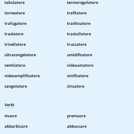
tabulatore
termoregolatore
torneatore
trafilatore
trafugatore
trasfocatore
traslatore
trastullatore
trivellatore
truccatore
ultracongelatore
umidificatore
ventilatore
videoamatore
videoamplificatore
vinificatore
zangolatore
zincatore
Verbi
muore
premuore
abbarbicare
abboccare