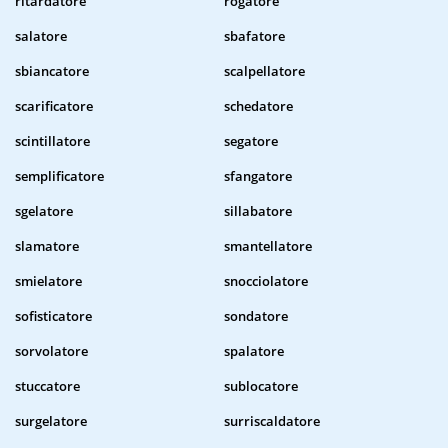
ritardatore
rogatore
salatore
sbafatore
sbiancatore
scalpellatore
scarificatore
schedatore
scintillatore
segatore
semplificatore
sfangatore
sgelatore
sillabatore
slamatore
smantellatore
smielatore
snocciolatore
sofisticatore
sondatore
sorvolatore
spalatore
stuccatore
sublocatore
surgelatore
surriscaldatore