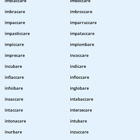
imbiaccare
imboccare
imbracare
imbroccare
impaccare
imparruccare
impasticcare
impataccare
impiccare
impiombare
imprecare
incoccare
incubare
indicare
infiaccare
infioccare
infoibare
inglobare
insaccare
intabaccare
intaccare
intersecare
intonacare
intubare
inurbare
inzuccare