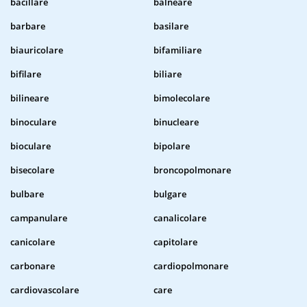
bacillare
balneare
barbare
basilare
biauricolare
bifamiliare
bifilare
biliare
bilineare
bimolecolare
binoculare
binucleare
bioculare
bipolare
bisecolare
broncopolmonare
bulbare
bulgare
campanulare
canalicolare
canicolare
capitolare
carbonare
cardiopolmonare
cardiovascolare
care