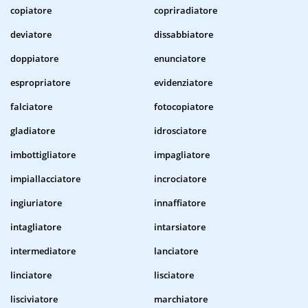
copiatore
copriradiatore
deviatore
dissabbiatore
doppiatore
enunciatore
espropriatore
evidenziatore
falciatore
fotocopiatore
gladiatore
idrosciatore
imbottigliatore
impagliatore
impiallacciatore
incrociatore
ingiuriatore
innaffiatore
intagliatore
intarsiatore
intermediatore
lanciatore
linciatore
lisciatore
lisciviatore
marchiatore