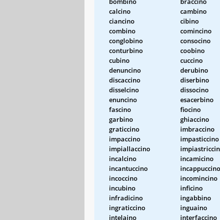
bombino
braccino
calcino
cambino
ciancino
cibino
combino
comincino
conglobino
consocino
conturbino
coobino
cubino
cuccino
denuncino
derubino
discaccino
diserbino
disselcino
dissocino
enuncino
esacerbino
fascino
fiocino
garbino
ghiaccino
graticcino
imbraccino
impaccino
impasticcino
impiallaccino
impiastricci
incalcino
incamicino
incantuccino
incappuccin
incoccino
incomincino
incubino
inficino
infradicino
ingabbino
ingraticcino
inguaino
intelaino
interfaccino