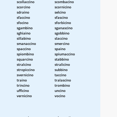
scollaccino
scombacino
scorcino
scornicino
sdraino
selcino
sfaccino
sfascino
sfocino
sforbicino
sgambino
sganascino
sghiaino
sgobbino
sillabino
slaccino
smanaccino
smercino
spaccino
spaino
spiombino
spiumaccino
squarcino
stabbino
stralcino
stralicino
stropiccino
subbino
svernicino
taccino
traino
tralascino
trincino
trombino
ufficino
uncino
vernicino
vocino