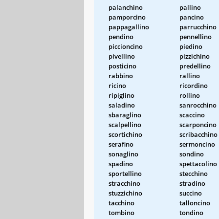
palanchino
pallino
pamporcino
pancino
pappagallino
parrucchino
pendino
pennellino
piccioncino
piedino
pivellino
pizzichino
posticino
predellino
rabbino
rallino
ricino
ricordino
ripiglino
rollino
saladino
sanrocchino
sbaraglino
scaccino
scalpellino
scarponcino
scortichino
scribacchino
serafino
sermoncino
sonaglino
sondino
spadino
spettacolino
sportellino
stecchino
stracchino
stradino
stuzzichino
succino
tacchino
talloncino
tombino
tondino