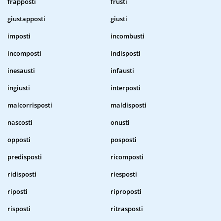
frapposti
frusti
giustapposti
giusti
imposti
incombusti
incomposti
indisposti
inesausti
infausti
ingiusti
interposti
malcorrisposti
maldisposti
nascosti
onusti
opposti
posposti
predisposti
ricomposti
ridisposti
riesposti
riposti
riproposti
risposti
ritrasposti