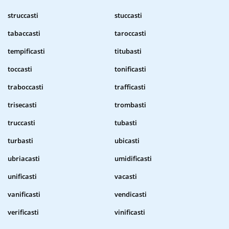
struccasti
stuccasti
tabaccasti
taroccasti
tempificasti
titubasti
toccasti
tonificasti
traboccasti
trafficasti
trisecasti
trombasti
truccasti
tubasti
turbasti
ubicasti
ubriacasti
umidificasti
unificasti
vacasti
vanificasti
vendicasti
verificasti
vinificasti