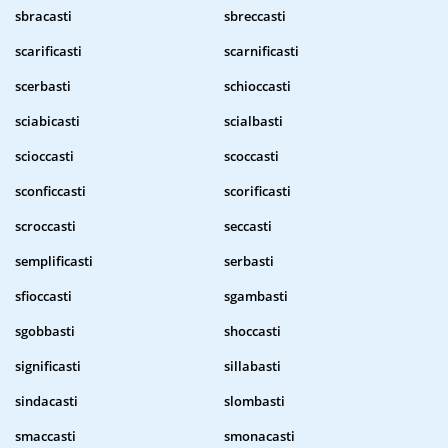
sbracasti
sbreccasti
scarificasti
scarnificasti
scerbasti
schioccasti
sciabicasti
scialbasti
scioccasti
scoccasti
sconficcasti
scorificasti
scroccasti
seccasti
semplificasti
serbasti
sfioccasti
sgambasti
sgobbasti
shoccasti
significasti
sillabasti
sindacasti
slombasti
smaccasti
smonacasti