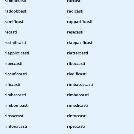
rabboccasti
raccasti
raddobbasti
radicasti
ramificasti
rappacificasti
recasti
resecasti
resinificasti
riappacificasti
riappiccicasti
riattaccasti
ribeccasti
riboccasti
riconficcasti
riedificasti
rificcasti
rimbacuccasti
rimbeccasti
rimboccasti
rimbombasti
rimedicasti
rinsaccasti
rintoccasti
rintonacasti
ripeccasti