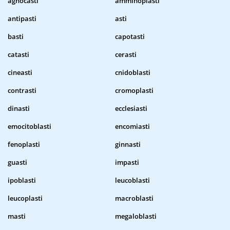
agnocasti
amminoplasti
antipasti
asti
basti
capotasti
catasti
cerasti
cineasti
cnidoblasti
contrasti
cromoplasti
dinasti
ecclesiasti
emocitoblasti
encomiasti
fenoplasti
ginnasti
guasti
impasti
ipoblasti
leucoblasti
leucoplasti
macroblasti
masti
megaloblasti