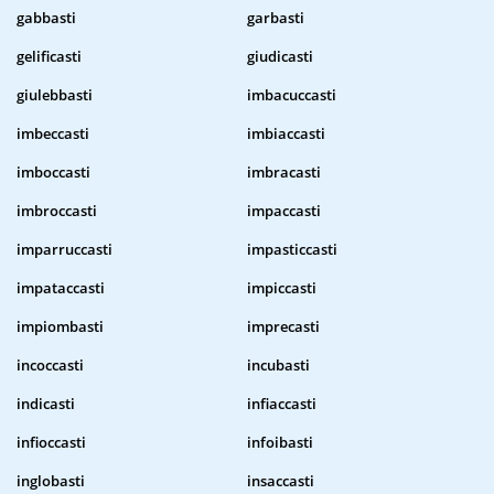
gabbasti
garbasti
gelificasti
giudicasti
giulebbasti
imbacuccasti
imbeccasti
imbiaccasti
imboccasti
imbracasti
imbroccasti
impaccasti
imparruccasti
impasticcasti
impataccasti
impiccasti
impiombasti
imprecasti
incoccasti
incubasti
indicasti
infiaccasti
infioccasti
infoibasti
inglobasti
insaccasti