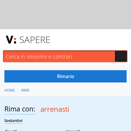
SAPERE
HOME
RIME
Rima con:
arrenasti
Sostantivi