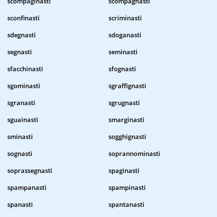
scompaginasti
scompagnasti
sconfinasti
scriminasti
sdegnasti
sdoganasti
segnasti
seminasti
sfacchinasti
sfognasti
sgominasti
sgraffignasti
sgranasti
sgrugnasti
sguainasti
smarginasti
sminasti
sogghignasti
sognasti
soprannominasti
soprassegnasti
spaginasti
spampanasti
spampinasti
spanasti
spantanasti