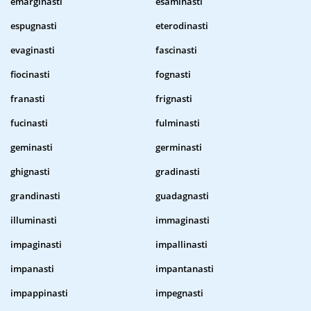
emarginasti
esaminasti
espugnasti
eterodinasti
evaginasti
fascinasti
fiocinasti
fognasti
franasti
frignasti
fucinasti
fulminasti
geminasti
germinasti
ghignasti
gradinasti
grandinasti
guadagnasti
illuminasti
immaginasti
impaginasti
impallinasti
impanasti
impantanasti
impappinasti
impegnasti