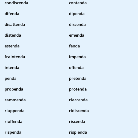
condiscenda
contenda
difenda
dipenda
disattenda
discenda
distenda
emenda
estenda
fenda
fraintenda
impenda
intenda
offenda
penda
pretenda
propenda
protenda
rammenda
riaccenda
riappenda
ridiscenda
rioffenda
riscenda
rispenda
risplenda