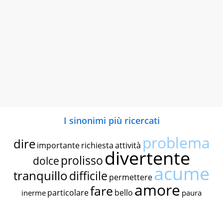
I sinonimi più ricercati
problema
dire
importante
richiesta
attività
divertente
prolisso
dolce
acume
tranquillo
difficile
permettere
amore
fare
particolare
bello
inerme
paura