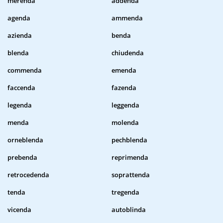
merenda
addenda
agenda
ammenda
azienda
benda
blenda
chiudenda
commenda
emenda
faccenda
fazenda
legenda
leggenda
menda
molenda
orneblenda
pechblenda
prebenda
reprimenda
retrocedenda
soprattenda
tenda
tregenda
vicenda
autoblinda