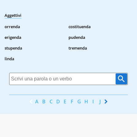
Aggettivi
orrenda
costituenda
erigenda
pudenda
stupenda
tremenda
linda
A
B
C
D
E
F
G
H
I
J
K
L
M
N