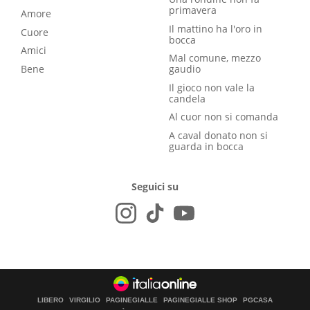
primavera
Amore
Il mattino ha l'oro in
Cuore
bocca
Amici
Mal comune, mezzo
Bene
gaudio
Il gioco non vale la
candela
Al cuor non si comanda
A caval donato non si
guarda in bocca
Seguici su
LIBERO
VIRGILIO
PAGINEGIALLE
PAGINEGIALLE SHOP
PGCASA