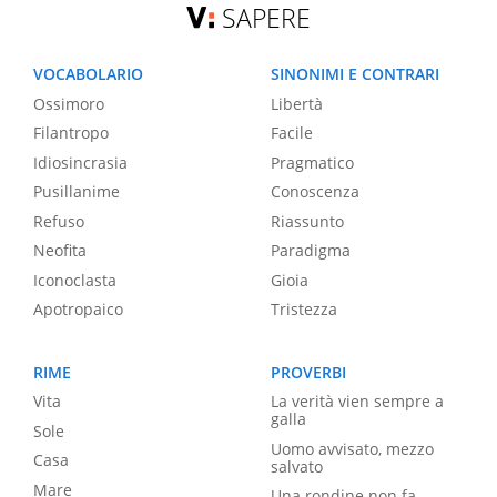
SAPERE
VOCABOLARIO
SINONIMI E CONTRARI
Ossimoro
Libertà
Filantropo
Facile
Idiosincrasia
Pragmatico
Pusillanime
Conoscenza
Refuso
Riassunto
Neofita
Paradigma
Iconoclasta
Gioia
Apotropaico
Tristezza
RIME
PROVERBI
Vita
La verità vien sempre a
galla
Sole
Uomo avvisato, mezzo
Casa
salvato
Mare
Una rondine non fa