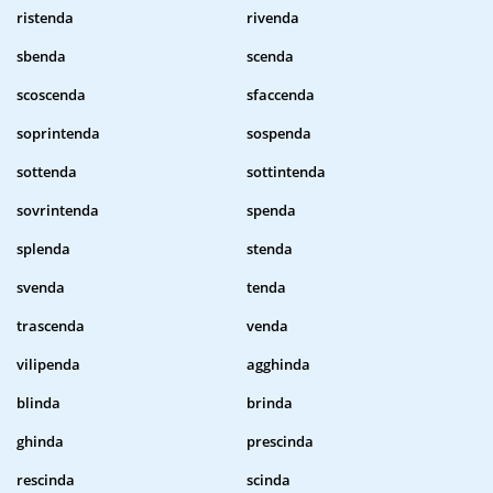
ristenda
rivenda
sbenda
scenda
scoscenda
sfaccenda
soprintenda
sospenda
sottenda
sottintenda
sovrintenda
spenda
splenda
stenda
svenda
tenda
trascenda
venda
vilipenda
agghinda
blinda
brinda
ghinda
prescinda
rescinda
scinda