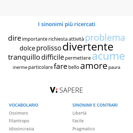
I sinonimi più ricercati
problema
dire
importante
richiesta
attività
divertente
prolisso
dolce
acume
tranquillo
difficile
permettere
amore
fare
particolare
bello
inerme
paura
SAPERE
VOCABOLARIO
SINONIMI E CONTRARI
Ossimoro
Libertà
Filantropo
Facile
Idiosincrasia
Pragmatico