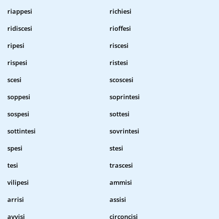
riappesi
richiesi
ridiscesi
rioffesi
ripesi
riscesi
rispesi
ristesi
scesi
scoscesi
soppesi
soprintesi
sospesi
sottesi
sottintesi
sovrintesi
spesi
stesi
tesi
trascesi
vilipesi
ammisi
arrisi
assisi
avvisi
circoncisi