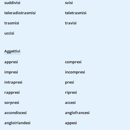
suddivisi
svisi
teleradiotrasmisi
teletrasmisi
trasmisi
travisi
uccisi
Aggettivi
appresi
compresi
impresi
incompresi
intrapresi
presi
rappresi
ripresi
sorpresi
accesi
accondiscesi
anglofrancesi
angloirlandesi
appesi