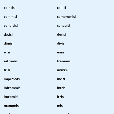
coincisi
collisi
commisi
compromisi
condivisi
conquisi
decisi
derisi
dimisi
divisi
elisi
emisi
estromisi
frammisi
frisi
immisi
improvvisi
incisi
inframmisi
intrisi
intromisi
irrisi
manomisi
misi