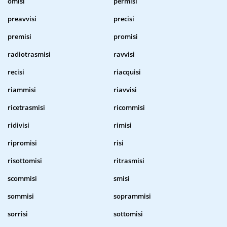
omisi
permisi
preavvisi
precisi
premisi
promisi
radiotrasmisi
ravvisi
recisi
riacquisi
riammisi
riavvisi
ricetrasmisi
ricommisi
ridivisi
rimisi
ripromisi
risi
risottomisi
ritrasmisi
scommisi
smisi
sommisi
soprammisi
sorrisi
sottomisi