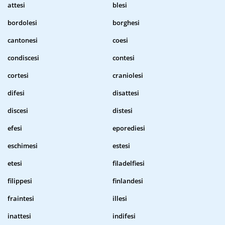
attesi
blesi
bordolesi
borghesi
cantonesi
coesi
condiscesi
contesi
cortesi
craniolesi
difesi
disattesi
discesi
distesi
efesi
eporediesi
eschimesi
estesi
etesi
filadelfiesi
filippesi
finlandesi
fraintesi
illesi
inattesi
indifesi