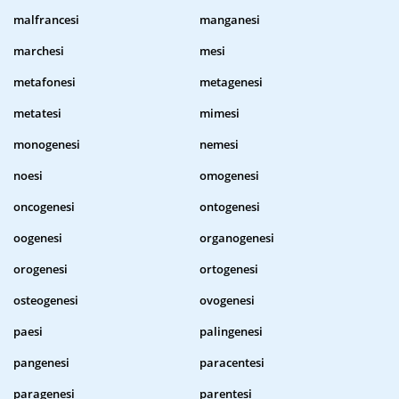
malfrancesi
manganesi
marchesi
mesi
metafonesi
metagenesi
metatesi
mimesi
monogenesi
nemesi
noesi
omogenesi
oncogenesi
ontogenesi
oogenesi
organogenesi
orogenesi
ortogenesi
osteogenesi
ovogenesi
paesi
palingenesi
pangenesi
paracentesi
paragenesi
parentesi