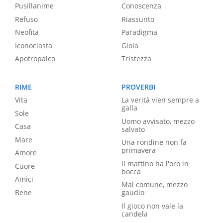
Pusillanime
Conoscenza
Refuso
Riassunto
Neofita
Paradigma
Iconoclasta
Gioia
Apotropaico
Tristezza
RIME
PROVERBI
Vita
La verità vien sempre a
galla
Sole
Uomo avvisato, mezzo
Casa
salvato
Mare
Una rondine non fa
primavera
Amore
Il mattino ha l'oro in
Cuore
bocca
Amici
Mal comune, mezzo
Bene
gaudio
Il gioco non vale la
candela