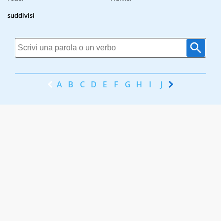
suddivisi
A
B
C
D
E
F
G
H
I
J
K
L
M
N