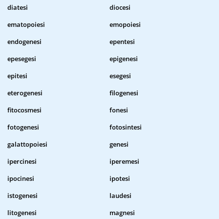
diatesi
diocesi
ematopoiesi
emopoiesi
endogenesi
epentesi
epesegesi
epigenesi
epitesi
esegesi
eterogenesi
filogenesi
fitocosmesi
fonesi
fotogenesi
fotosintesi
galattopoiesi
genesi
ipercinesi
iperemesi
ipocinesi
ipotesi
istogenesi
laudesi
litogenesi
magnesi