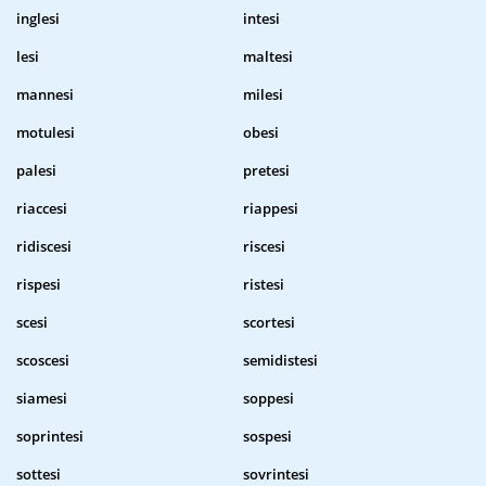
inglesi
intesi
lesi
maltesi
mannesi
milesi
motulesi
obesi
palesi
pretesi
riaccesi
riappesi
ridiscesi
riscesi
rispesi
ristesi
scesi
scortesi
scoscesi
semidistesi
siamesi
soppesi
soprintesi
sospesi
sottesi
sovrintesi