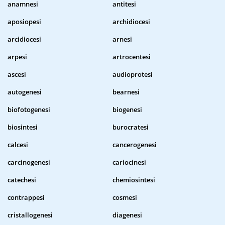
anamnesi
antitesi
aposiopesi
archidiocesi
arcidiocesi
arnesi
arpesi
artrocentesi
ascesi
audioprotesi
autogenesi
bearnesi
biofotogenesi
biogenesi
biosintesi
burocratesi
calcesi
cancerogenesi
carcinogenesi
cariocinesi
catechesi
chemiosintesi
contrappesi
cosmesi
cristallogenesi
diagenesi