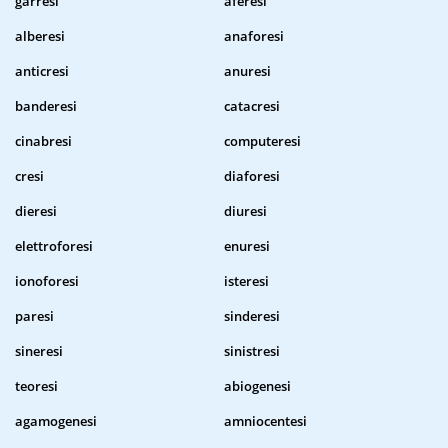
garresi
aferesi
alberesi
anaforesi
anticresi
anuresi
banderesi
catacresi
cinabresi
computeresi
cresi
diaforesi
dieresi
diuresi
elettroforesi
enuresi
ionoforesi
isteresi
paresi
sinderesi
sineresi
sinistresi
teoresi
abiogenesi
agamogenesi
amniocentesi