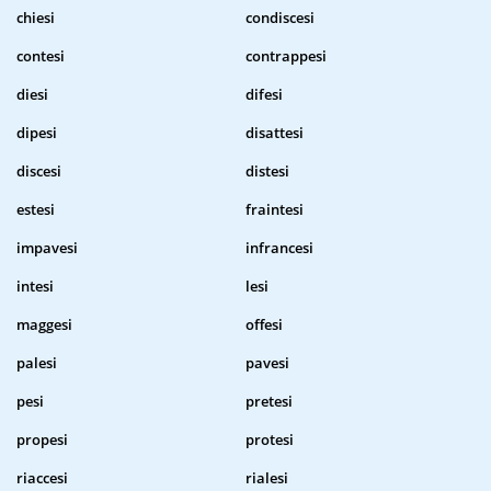
chiesi
condiscesi
contesi
contrappesi
diesi
difesi
dipesi
disattesi
discesi
distesi
estesi
fraintesi
impavesi
infrancesi
intesi
lesi
maggesi
offesi
palesi
pavesi
pesi
pretesi
propesi
protesi
riaccesi
rialesi