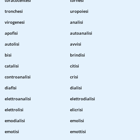
toracocentesi
tornesi
tronchesi
uropoiesi
virogenesi
analisi
apofisi
autoanalisi
autolisi
avvisi
bisi
brindisi
catalisi
citisi
controanalisi
crisi
diafisi
dialisi
elettroanalisi
elettrodialisi
elettrolisi
elicrisi
emodialisi
emolisi
emotisi
emottisi