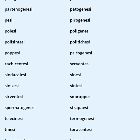
partenogenesi
patogenesi
pesi
pirogenesi
poiesi
poligenesi
polisintesi
politichesi
poppesi
psicogenesi
rachicentesi
serventesi
sindacalesi
sinesi
sinizesi
sintesi
sirventesi
soprappesi
spermatogenesi
strapaesi
telecinesi
termogenesi
tmesi
toracentesi