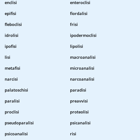
enclisi
enteroclisi
epifisi
fiordalisi
fleboclisi
frisi
idrolisi
ipodermoclisi
ipofisi
lipolisi
lisi
macroanalisi
metafisi
microanalisi
narcisi
narcoanalisi
palatoschisi
paradisi
paralisi
preavvisi
proclisi
proteolisi
pseudoparalisi
psicanalisi
psicoanalisi
risi