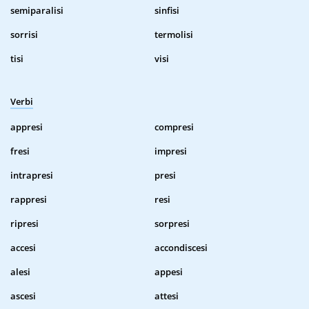
semiparalisi
sinfisi
sorrisi
termolisi
tisi
visi
Verbi
appresi
compresi
fresi
impresi
intrapresi
presi
rappresi
resi
ripresi
sorpresi
accesi
accondiscesi
alesi
appesi
ascesi
attesi