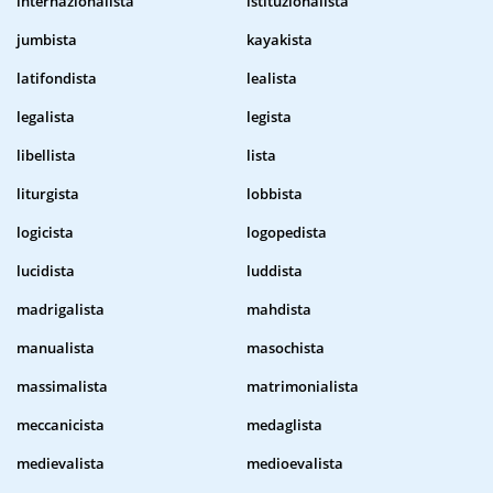
internazionalista
istituzionalista
jumbista
kayakista
latifondista
lealista
legalista
legista
libellista
lista
liturgista
lobbista
logicista
logopedista
lucidista
luddista
madrigalista
mahdista
manualista
masochista
massimalista
matrimonialista
meccanicista
medaglista
medievalista
medioevalista