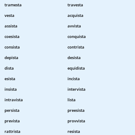
tramesta
travesta
vesta
acquista
assista
avvista
coesista
conquista
consista
contrista
depista
desista
dista
equidista
esista
incista
insista
intervista
intravista
lista
persista
preesista
prevista
provvista
rattrista
resista