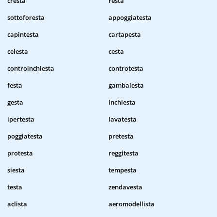
cresta
resta
sottoforesta
appoggiatesta
capintesta
cartapesta
celesta
cesta
controinchiesta
controtesta
festa
gambalesta
gesta
inchiesta
ipertesta
lavatesta
poggiatesta
pretesta
protesta
reggitesta
siesta
tempesta
testa
zendavesta
aclista
aeromodellista