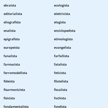
ebraista
ecologista
editorialista
elettricista
eliografista
elogista
enalista
enciclopedista
epigrafista
etimologista
europeista
evangelista
fanalista
farfallista
farmacista
fatalista
ferromodellista
feticista
fideista
filatelista
fisarmonicista
fiscalista
fisicista
fochista
fondamentalista
fondista