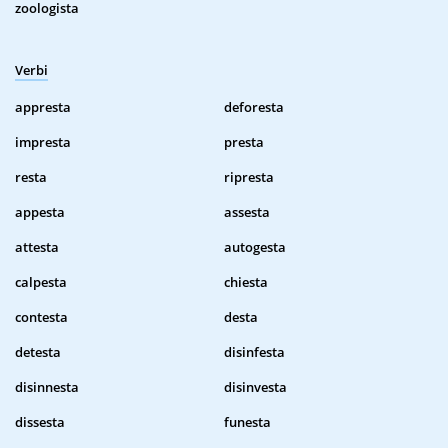
zoologista
Verbi
appresta
deforesta
impresta
presta
resta
ripresta
appesta
assesta
attesta
autogesta
calpesta
chiesta
contesta
desta
detesta
disinfesta
disinnesta
disinvesta
dissesta
funesta