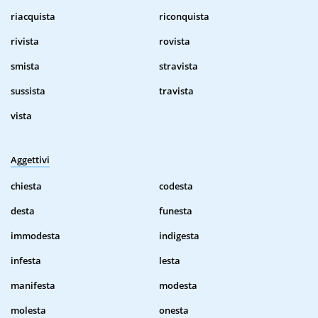
riacquista
riconquista
rivista
rovista
smista
stravista
sussista
travista
vista
Aggettivi
chiesta
codesta
desta
funesta
immodesta
indigesta
infesta
lesta
manifesta
modesta
molesta
onesta