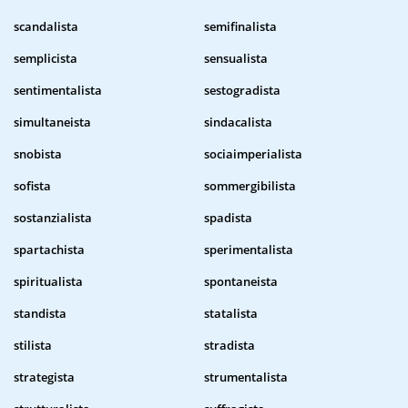
scandalista
semifinalista
semplicista
sensualista
sentimentalista
sestogradista
simultaneista
sindacalista
snobista
sociaimperialista
sofista
sommergibilista
sostanzialista
spadista
spartachista
sperimentalista
spiritualista
spontaneista
standista
statalista
stilista
stradista
strategista
strumentalista