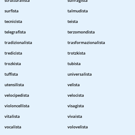
strutturalista
suffragista
surfista
talmudista
tecnicista
teista
telegrafista
terzomondista
tradizionalista
trasformazionalista
tredicista
trotzkista
trozkista
tubista
tuffista
universalista
utensilista
velista
velocipedista
velocista
violoncellista
visagista
vitalista
vivaista
vocalista
volovelista