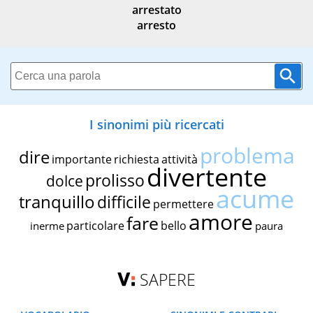
arrestato
arresto
I sinonimi più ricercati
problema
dire
importante
richiesta
attività
divertente
prolisso
dolce
acume
tranquillo
difficile
permettere
amore
fare
particolare
bello
inerme
paura
SAPERE