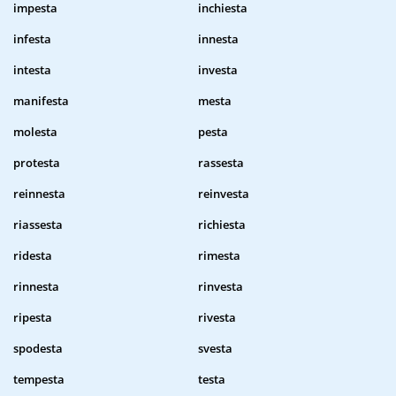
impesta
inchiesta
infesta
innesta
intesta
investa
manifesta
mesta
molesta
pesta
protesta
rassesta
reinnesta
reinvesta
riassesta
richiesta
ridesta
rimesta
rinnesta
rinvesta
ripesta
rivesta
spodesta
svesta
tempesta
testa