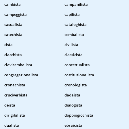
cambista
campanilista
campeggista
capilista
casualista
cataloghista
catechista
cembalista
cista
civilista
clacchista
classicista
clavicembalista
concettualista
congregazionalista
costituzionalista
cronachista
cronologista
cruciverbista
dadaista
deista
dialogista
dirigibilista
doppiogiochista
dualista
ebraicista