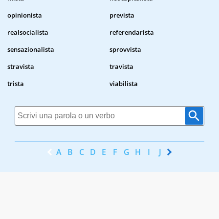
opinionista
prevista
realsocialista
referendarista
sensazionalista
sprovvista
stravista
travista
trista
viabilista
A
B
C
D
E
F
G
H
I
J
K
L
M
N