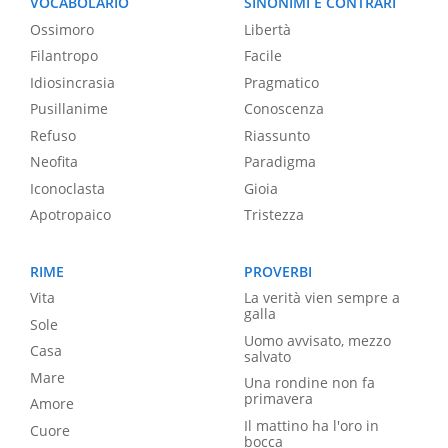
VOCABOLARIO
SINONIMI E CONTRARI
Ossimoro
Libertà
Filantropo
Facile
Idiosincrasia
Pragmatico
Pusillanime
Conoscenza
Refuso
Riassunto
Neofita
Paradigma
Iconoclasta
Gioia
Apotropaico
Tristezza
RIME
PROVERBI
Vita
La verità vien sempre a
galla
Sole
Uomo avvisato, mezzo
Casa
salvato
Mare
Una rondine non fa
primavera
Amore
Il mattino ha l'oro in
Cuore
bocca