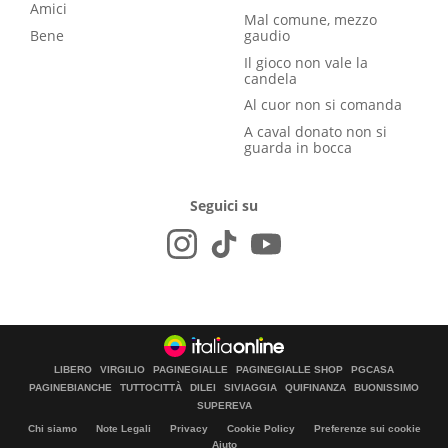
Amici
Mal comune, mezzo
Bene
gaudio
Il gioco non vale la
candela
Al cuor non si comanda
A caval donato non si
guarda in bocca
Seguici su
LIBERO
VIRGILIO
PAGINEGIALLE
PAGINEGIALLE SHOP
PGCASA
PAGINEBIANCHE
TUTTOCITTÀ
DILEI
SIVIAGGIA
QUIFINANZA
BUONISSIMO
SUPEREVA
Chi siamo
Note Legali
Privacy
Cookie Policy
Preferenze sui cookie
Aiuto