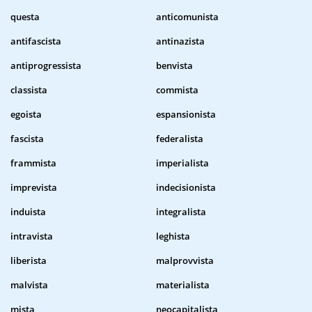
questa
anticomunista
antifascista
antinazista
antiprogressista
benvista
classista
commista
egoista
espansionista
fascista
federalista
frammista
imperialista
imprevista
indecisionista
induista
integralista
intravista
leghista
liberista
malprovvista
malvista
materialista
mista
neocapitalista