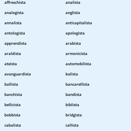
affreschista
analista
analogista
anglista
annalista
anticapitalista
antologista
apologista
apprendista
arabista
araldista
armonicista
ateista
automobilista
avanguardista
balista
ballista
bancarellista
banchista
bandista
bellicista
biblista
bobbista
bridgista
cabalista
callista