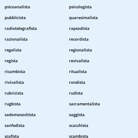
psicoanalista
psicologista
pubblicista
quaresimalista
radiotelegrafista
rapsodista
razionalista
recordista
regalista
regionalista
regista
revivalista
ricambista
ritualista
rivivalista
rondista
rubricista
rudista
rugbista
sacramentalista
sadomasochista
saggista
sanfedista
scacchista
scafista
scambista