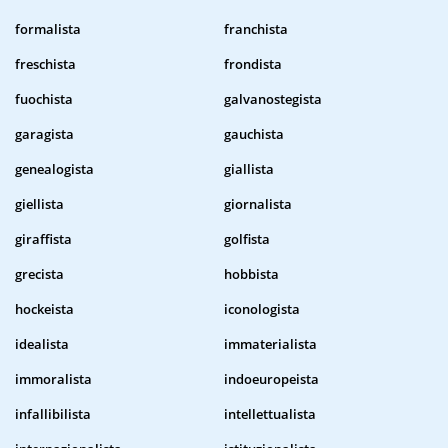
formalista
franchista
freschista
frondista
fuochista
galvanostegista
garagista
gauchista
genealogista
giallista
giellista
giornalista
giraffista
golfista
grecista
hobbista
hockeista
iconologista
idealista
immaterialista
immoralista
indoeuropeista
infallibilista
intellettualista