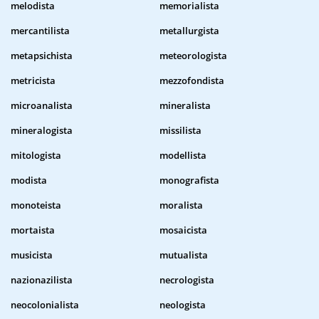
melodista
memorialista
mercantilista
metallurgista
metapsichista
meteorologista
metricista
mezzofondista
microanalista
mineralista
mineralogista
missilista
mitologista
modellista
modista
monografista
monoteista
moralista
mortaista
mosaicista
musicista
mutualista
nazionazilista
necrologista
neocolonialista
neologista