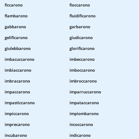
ficcarono
fioccarono
flambarono
fluidificarono
gabbarono
garbarono
gelificarono
giudicarono
giulebbarono
glorificarono
imbacuccarono
imbeccarono
imbiaccarono
imboccarono
imbracarono
imbroccarono
impaccarono
imparruccarono
impasticcarono
impataccarono
impiccarono
impiombarono
imprecarono
incoccarono
incubarono
indicarono