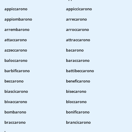
appiccarono
appiccicarono
appiombarono
arrecarono
arrembarono
arroccarono
attaccarono
attraccarono
azzeccarono
bacarono
baloccarono
baraccarono
barbificarono
battibeccarono
beccarono
beneficarono
biascicarono
bisecarono
bivaccarono
bloccarono
bombarono
bonificarono
braccarono
brancicarono