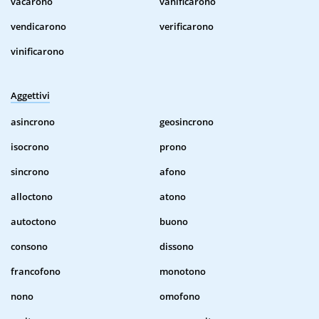
vacarono
vanificarono
vendicarono
verificarono
vinificarono
Aggettivi
asincrono
geosincrono
isocrono
prono
sincrono
afono
alloctono
atono
autoctono
buono
consono
dissono
francofono
monotono
nono
omofono