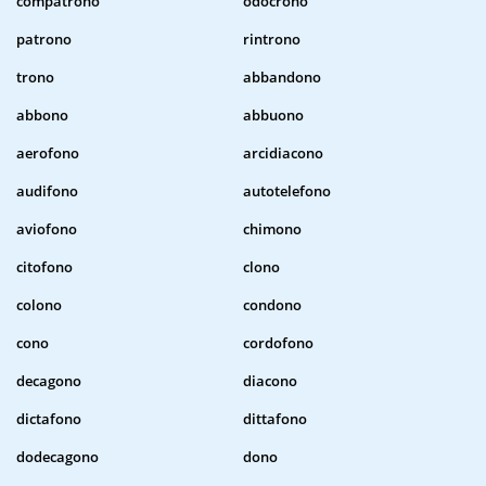
compatrono
odocrono
patrono
rintrono
trono
abbandono
abbono
abbuono
aerofono
arcidiacono
audifono
autotelefono
aviofono
chimono
citofono
clono
colono
condono
cono
cordofono
decagono
diacono
dictafono
dittafono
dodecagono
dono