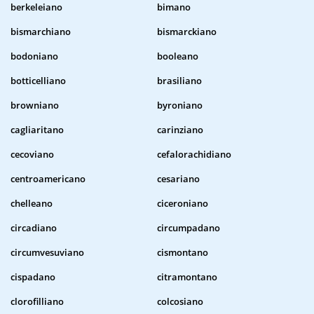
berkeleiano
bimano
bismarchiano
bismarckiano
bodoniano
booleano
botticelliano
brasiliano
browniano
byroniano
cagliaritano
carinziano
cecoviano
cefalorachidiano
centroamericano
cesariano
chelleano
ciceroniano
circadiano
circumpadano
circumvesuviano
cismontano
cispadano
citramontano
clorofilliano
colcosiano