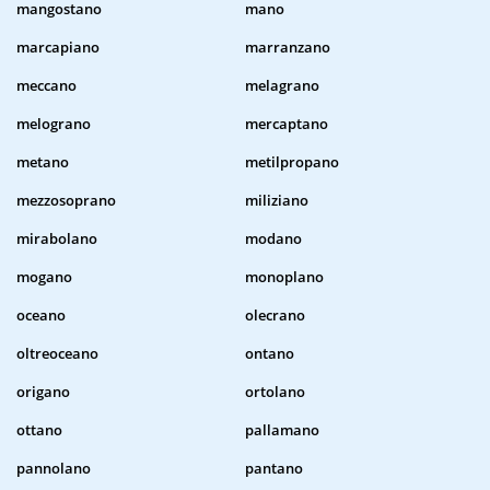
mangostano
mano
marcapiano
marranzano
meccano
melagrano
melograno
mercaptano
metano
metilpropano
mezzosoprano
miliziano
mirabolano
modano
mogano
monoplano
oceano
olecrano
oltreoceano
ontano
origano
ortolano
ottano
pallamano
pannolano
pantano