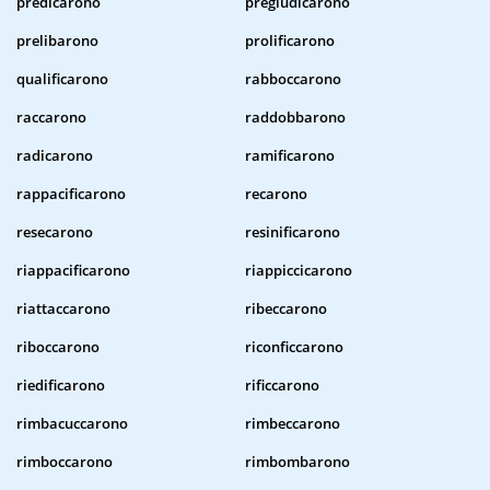
predicarono
pregiudicarono
prelibarono
prolificarono
qualificarono
rabboccarono
raccarono
raddobbarono
radicarono
ramificarono
rappacificarono
recarono
resecarono
resinificarono
riappacificarono
riappiccicarono
riattaccarono
ribeccarono
riboccarono
riconficcarono
riedificarono
rificcarono
rimbacuccarono
rimbeccarono
rimboccarono
rimbombarono