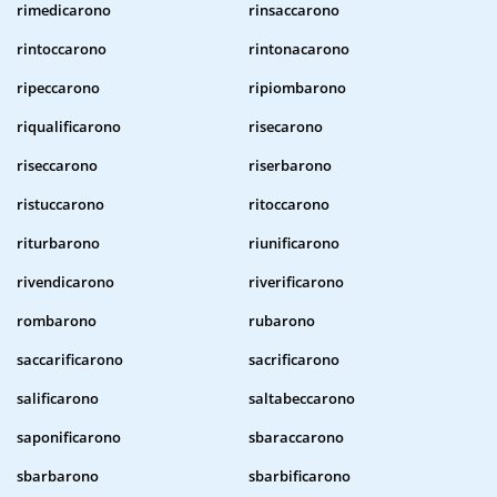
rimedicarono
rinsaccarono
rintoccarono
rintonacarono
ripeccarono
ripiombarono
riqualificarono
risecarono
riseccarono
riserbarono
ristuccarono
ritoccarono
riturbarono
riunificarono
rivendicarono
riverificarono
rombarono
rubarono
saccarificarono
sacrificarono
salificarono
saltabeccarono
saponificarono
sbaraccarono
sbarbarono
sbarbificarono