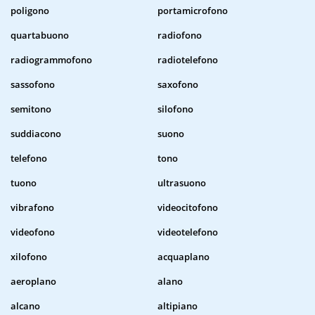
poligono
portamicrofono
quartabuono
radiofono
radiogrammofono
radiotelefono
sassofono
saxofono
semitono
silofono
suddiacono
suono
telefono
tono
tuono
ultrasuono
vibrafono
videocitofono
videofono
videotelefono
xilofono
acquaplano
aeroplano
alano
alcano
altipiano