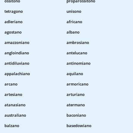
ossitono
proparossitono
tetragono
unisono
adleriano
africano
agostano
albano
amazzoniano
ambrosiano
angloindiano
antelucano
antidiluviano
antinomiano
appalachiano
aquilano
arcano
armoricano
artesiano
arturiano
atanasiano
atermano
australiano
baconiano
balzano
basedowiano