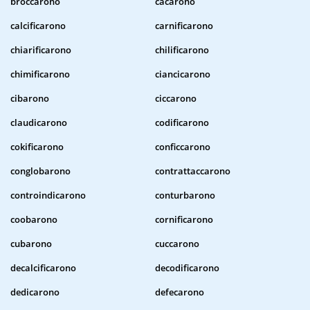
broccarono
cacarono
calcificarono
carnificarono
chiarificarono
chilificarono
chimificarono
ciancicarono
cibarono
ciccarono
claudicarono
codificarono
cokificarono
conficcarono
conglobarono
contrattaccarono
controindicarono
conturbarono
coobarono
cornificarono
cubarono
cuccarono
decalcificarono
decodificarono
dedicarono
defecarono