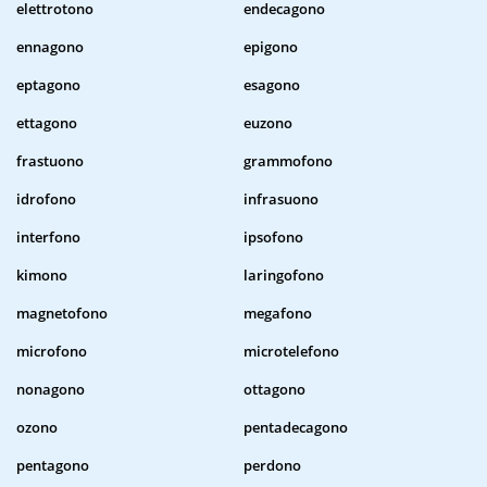
elettrotono
endecagono
ennagono
epigono
eptagono
esagono
ettagono
euzono
frastuono
grammofono
idrofono
infrasuono
interfono
ipsofono
kimono
laringofono
magnetofono
megafono
microfono
microtelefono
nonagono
ottagono
ozono
pentadecagono
pentagono
perdono