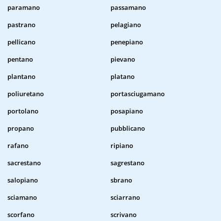
paramano
passamano
pastrano
pelagiano
pellicano
penepiano
pentano
pievano
plantano
platano
poliuretano
portasciugamano
portolano
posapiano
propano
pubblicano
rafano
ripiano
sacrestano
sagrestano
salopiano
sbrano
sciamano
sciarrano
scorfano
scrivano