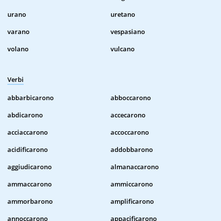
urano
uretano
varano
vespasiano
volano
vulcano
Verbi
abbarbicarono
abboccarono
abdicarono
accecarono
acciaccarono
accoccarono
acidificarono
addobbarono
aggiudicarono
almanaccarono
ammaccarono
ammiccarono
ammorbarono
amplificarono
annoccarono
appacificarono