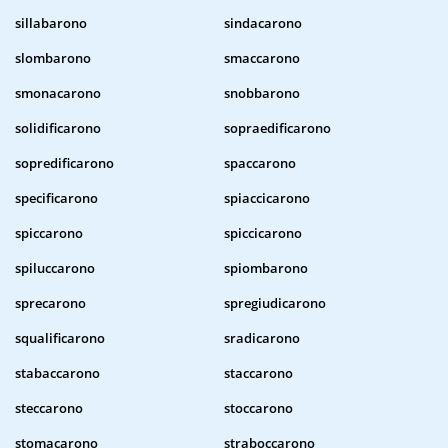
sillabarono
sindacarono
slombarono
smaccarono
smonacarono
snobbarono
solidificarono
sopraedificarono
sopredificarono
spaccarono
specificarono
spiaccicarono
spiccarono
spiccicarono
spiluccarono
spiombarono
sprecarono
spregiudicarono
squalificarono
sradicarono
stabaccarono
staccarono
steccarono
stoccarono
stomacarono
straboccarono