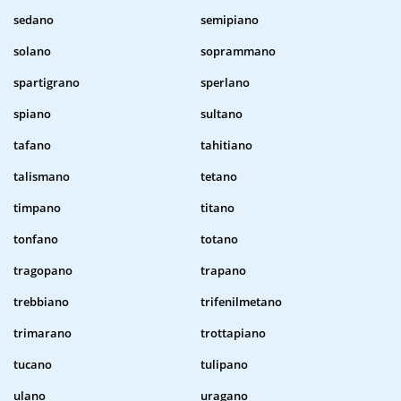
sedano
semipiano
solano
soprammano
spartigrano
sperlano
spiano
sultano
tafano
tahitiano
talismano
tetano
timpano
titano
tonfano
totano
tragopano
trapano
trebbiano
trifenilmetano
trimarano
trottapiano
tucano
tulipano
ulano
uragano