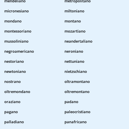
mendeliano
metropolitano
micronesiano
miltoniano
mondano
montano
montessoriano
mozartiano
mussoliniano
neandertaliano
negroamericano
neroniano
nestoriano
nettuniano
newtoniano
nietzschiano
nostrano
oltramontano
oltremondano
oltremontano
oraziano
padano
pagano
paleocristiano
palladiano
panafricano