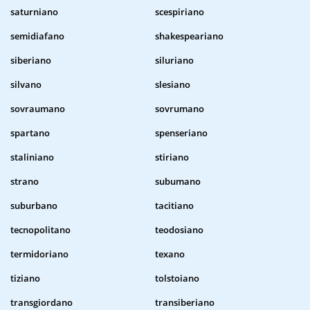
saturniano
scespiriano
semidiafano
shakespeariano
siberiano
siluriano
silvano
slesiano
sovraumano
sovrumano
spartano
spenseriano
staliniano
stiriano
strano
subumano
suburbano
tacitiano
tecnopolitano
teodosiano
termidoriano
texano
tiziano
tolstoiano
transgiordano
transiberiano