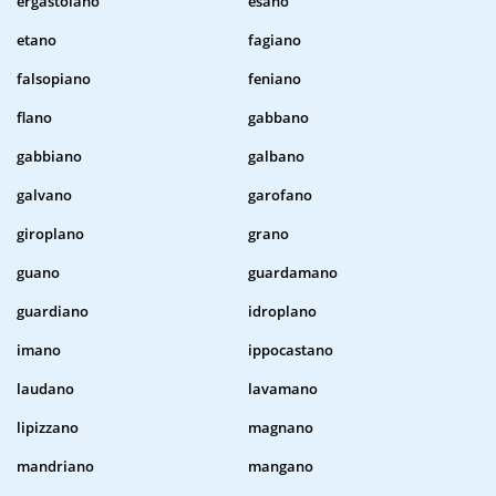
ergastolano
esano
etano
fagiano
falsopiano
feniano
flano
gabbano
gabbiano
galbano
galvano
garofano
giroplano
grano
guano
guardamano
guardiano
idroplano
imano
ippocastano
laudano
lavamano
lipizzano
magnano
mandriano
mangano