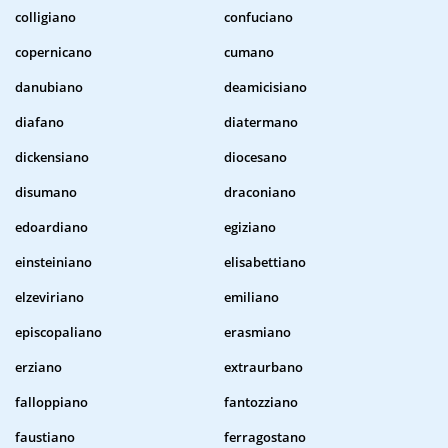
colligiano
confuciano
copernicano
cumano
danubiano
deamicisiano
diafano
diatermano
dickensiano
diocesano
disumano
draconiano
edoardiano
egiziano
einsteiniano
elisabettiano
elzeviriano
emiliano
episcopaliano
erasmiano
erziano
extraurbano
falloppiano
fantozziano
faustiano
ferragostano