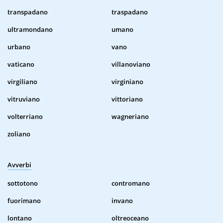
transpadano
traspadano
ultramondano
umano
urbano
vano
vaticano
villanoviano
virgiliano
virginiano
vitruviano
vittoriano
volterriano
wagneriano
zoliano
Avverbi
sottotono
contromano
fuorimano
invano
lontano
oltreoceano