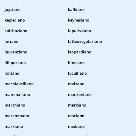
joyciano
kafkiano
kepleriano
keynesiano
kolchoziano
lapalissiano
lariano
latteovegetariano
laurenziano
leopardiano
lillipuziano
linneano
lontano
luculliano
machiavelliano
malsano
mammaliano
manzoniano
marchiano
marciano
maremmano
mariano
marxiano
mediano