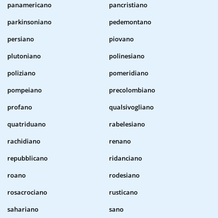
panamericano
pancristiano
parkinsoniano
pedemontano
persiano
piovano
plutoniano
polinesiano
poliziano
pomeridiano
pompeiano
precolombiano
profano
qualsivogliano
quatriduano
rabelesiano
rachidiano
renano
repubblicano
ridanciano
roano
rodesiano
rosacrociano
rusticano
sahariano
sano