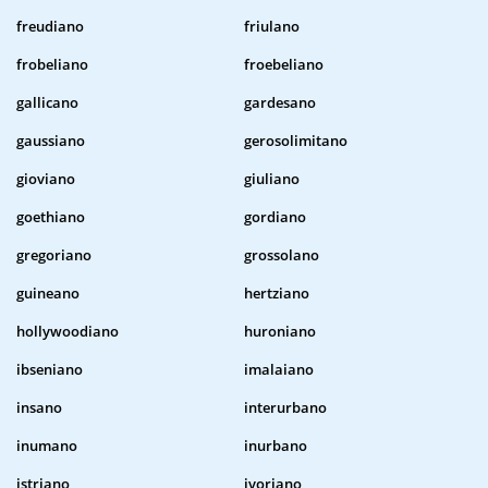
freudiano
friulano
frobeliano
froebeliano
gallicano
gardesano
gaussiano
gerosolimitano
gioviano
giuliano
goethiano
gordiano
gregoriano
grossolano
guineano
hertziano
hollywoodiano
huroniano
ibseniano
imalaiano
insano
interurbano
inumano
inurbano
istriano
ivoriano