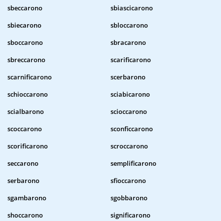
sbeccarono
sbiascicarono
sbiecarono
sbloccarono
sboccarono
sbracarono
sbreccarono
scarificarono
scarnificarono
scerbarono
schioccarono
sciabicarono
scialbarono
scioccarono
scoccarono
sconficcarono
scorificarono
scroccarono
seccarono
semplificarono
serbarono
sfioccarono
sgambarono
sgobbarono
shoccarono
significarono