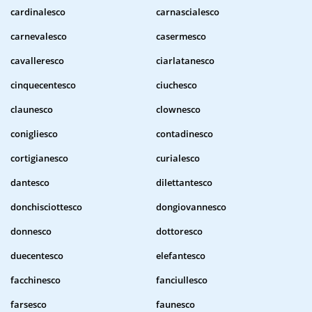
cardinalesco
carnascialesco
carnevalesco
casermesco
cavalleresco
ciarlatanesco
cinquecentesco
ciuchesco
claunesco
clownesco
conigliesco
contadinesco
cortigianesco
curialesco
dantesco
dilettantesco
donchisciottesco
dongiovannesco
donnesco
dottoresco
duecentesco
elefantesco
facchinesco
fanciullesco
farsesco
faunesco