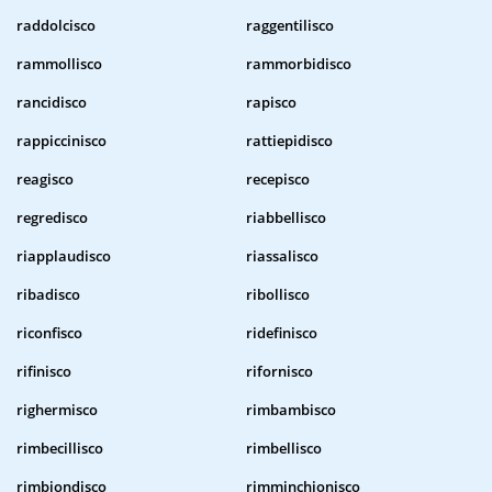
raddolcisco
raggentilisco
rammollisco
rammorbidisco
rancidisco
rapisco
rappiccinisco
rattiepidisco
reagisco
recepisco
regredisco
riabbellisco
riapplaudisco
riassalisco
ribadisco
ribollisco
riconfisco
ridefinisco
rifinisco
rifornisco
righermisco
rimbambisco
rimbecillisco
rimbellisco
rimbiondisco
rimminchionisco