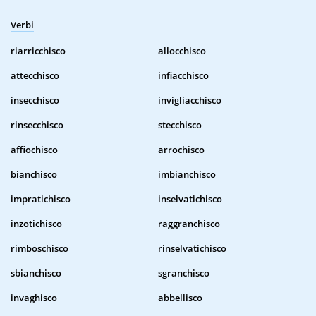
Verbi
riarricchisco
allocchisco
attecchisco
infiacchisco
insecchisco
invigliacchisco
rinsecchisco
stecchisco
affiochisco
arrochisco
bianchisco
imbianchisco
impratichisco
inselvatichisco
inzotichisco
raggranchisco
rimboschisco
rinselvatichisco
sbianchisco
sgranchisco
invaghisco
abbellisco