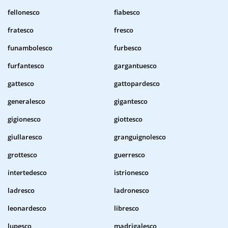
fellonesco
fiabesco
fratesco
fresco
funambolesco
furbesco
furfantesco
gargantuesco
gattesco
gattopardesco
generalesco
gigantesco
gigionesco
giottesco
giullaresco
granguignolesco
grottesco
guerresco
intertedesco
istrionesco
ladresco
ladronesco
leonardesco
libresco
lupesco
madrigalesco