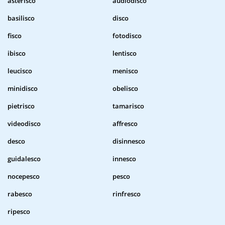
asterisco
audiodisco
basilisco
disco
fisco
fotodisco
ibisco
lentisco
leucisco
menisco
minidisco
obelisco
pietrisco
tamarisco
videodisco
affresco
desco
disinnesco
guidalesco
innesco
nocepesco
pesco
rabesco
rinfresco
ripesco