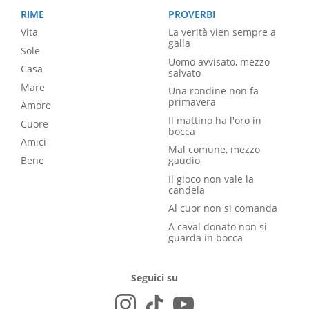
RIME
PROVERBI
Vita
La verità vien sempre a
galla
Sole
Uomo avvisato, mezzo
Casa
salvato
Mare
Una rondine non fa
primavera
Amore
Il mattino ha l'oro in
Cuore
bocca
Amici
Mal comune, mezzo
Bene
gaudio
Il gioco non vale la
candela
Al cuor non si comanda
A caval donato non si
guarda in bocca
Seguici su