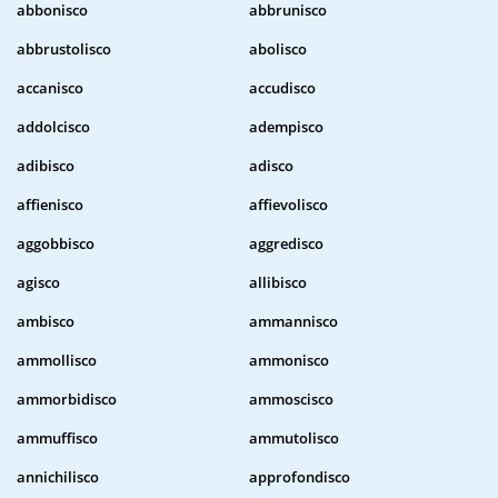
abbonisco
abbrunisco
abbrustolisco
abolisco
accanisco
accudisco
addolcisco
adempisco
adibisco
adisco
affienisco
affievolisco
aggobbisco
aggredisco
agisco
allibisco
ambisco
ammannisco
ammollisco
ammonisco
ammorbidisco
ammoscisco
ammuffisco
ammutolisco
annichilisco
approfondisco