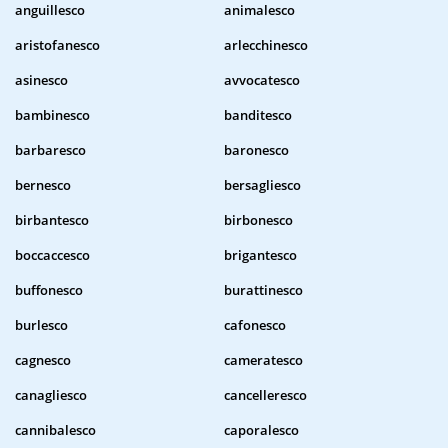
anguillesco
animalesco
aristofanesco
arlecchinesco
asinesco
avvocatesco
bambinesco
banditesco
barbaresco
baronesco
bernesco
bersagliesco
birbantesco
birbonesco
boccaccesco
brigantesco
buffonesco
burattinesco
burlesco
cafonesco
cagnesco
cameratesco
canagliesco
cancelleresco
cannibalesco
caporalesco