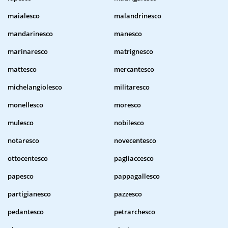
maialesco
malandrinesco
mandarinesco
manesco
marinaresco
matrignesco
mattesco
mercantesco
michelangiolesco
militaresco
monellesco
moresco
mulesco
nobilesco
notaresco
novecentesco
ottocentesco
pagliaccesco
papesco
pappagallesco
partigianesco
pazzesco
pedantesco
petrarchesco