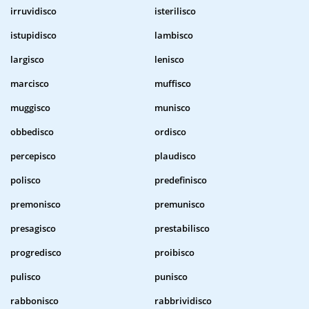
irruvidisco
isterilisco
istupidisco
lambisco
largisco
lenisco
marcisco
muffisco
muggisco
munisco
obbedisco
ordisco
percepisco
plaudisco
polisco
predefinisco
premonisco
premunisco
presagisco
prestabilisco
progredisco
proibisco
pulisco
punisco
rabbonisco
rabbrividisco