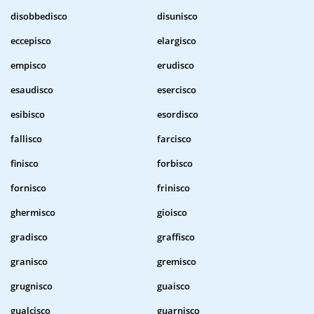
disobbedisco
disunisco
eccepisco
elargisco
empisco
erudisco
esaudisco
esercisco
esibisco
esordisco
fallisco
farcisco
finisco
forbisco
fornisco
frinisco
ghermisco
gioisco
gradisco
graffisco
granisco
gremisco
grugnisco
guaisco
gualcisco
guarnisco