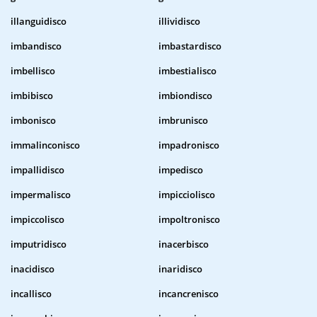
illanguidisco
illividisco
imbandisco
imbastardisco
imbellisco
imbestialisco
imbibisco
imbiondisco
imbonisco
imbrunisco
immalinconisco
impadronisco
impallidisco
impedisco
impermalisco
impicciolisco
impiccolisco
impoltronisco
imputridisco
inacerbisco
inacidisco
inaridisco
incallisco
incancrenisco