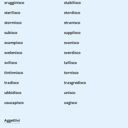
srugginisco
stabilisco
sterilisco
stordisco
stormisco
stranisco
subisco
supplisco
svampisco
svanisco
svelenisco
sverdisco
svilisco
tallisco
tintinnisco
tornisco
tradisco
trasgredisco
ubbidisco
unisco
usucapisco
vagisco
Aggettivi