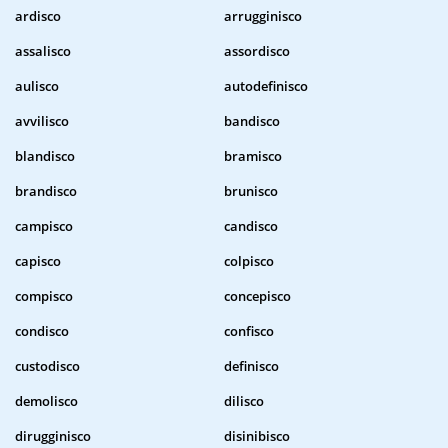
ardisco
arrugginisco
assalisco
assordisco
aulisco
autodefinisco
avvilisco
bandisco
blandisco
bramisco
brandisco
brunisco
campisco
candisco
capisco
colpisco
compisco
concepisco
condisco
confisco
custodisco
definisco
demolisco
dilisco
dirugginisco
disinibisco