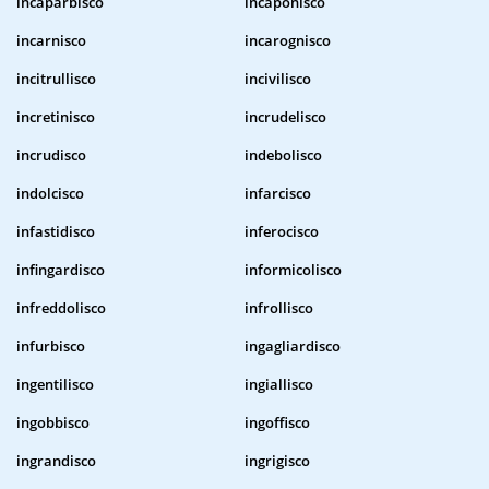
incaparbisco
incaponisco
incarnisco
incarognisco
incitrullisco
incivilisco
incretinisco
incrudelisco
incrudisco
indebolisco
indolcisco
infarcisco
infastidisco
inferocisco
infingardisco
informicolisco
infreddolisco
infrollisco
infurbisco
ingagliardisco
ingentilisco
ingiallisco
ingobbisco
ingoffisco
ingrandisco
ingrigisco