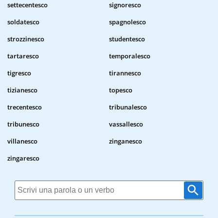
settecentesco
signoresco
soldatesco
spagnolesco
strozzinesco
studentesco
tartaresco
temporalesco
tigresco
tirannesco
tizianesco
topesco
trecentesco
tribunalesco
tribunesco
vassallesco
villanesco
zinganesco
zingaresco