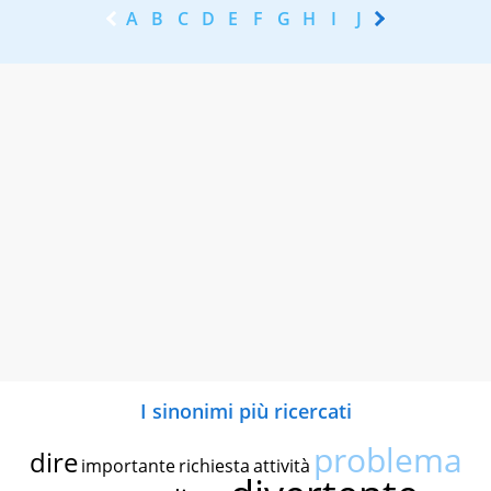
A
B
C
D
E
F
G
H
I
J
K
L
M
N
I sinonimi più ricercati
problema
dire
importante
richiesta
attività