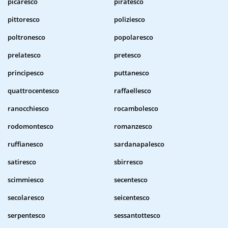
picaresco
piratesco
pittoresco
poliziesco
poltronesco
popolaresco
prelatesco
pretesco
principesco
puttanesco
quattrocentesco
raffaellesco
ranocchiesco
rocambolesco
rodomontesco
romanzesco
ruffianesco
sardanapalesco
satiresco
sbirresco
scimmiesco
secentesco
secolaresco
seicentesco
serpentesco
sessantottesco