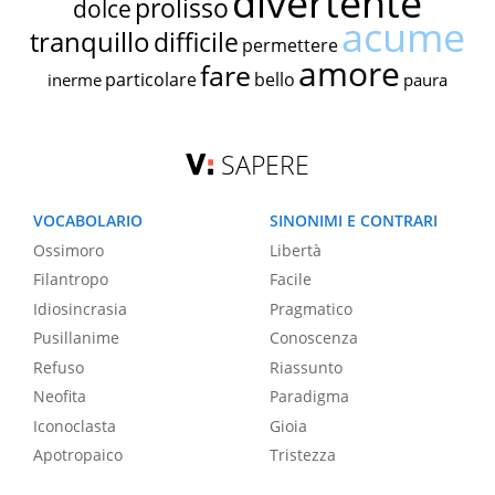
divertente
prolisso
dolce
acume
tranquillo
difficile
permettere
amore
fare
particolare
bello
inerme
paura
SAPERE
VOCABOLARIO
SINONIMI E CONTRARI
Ossimoro
Libertà
Filantropo
Facile
Idiosincrasia
Pragmatico
Pusillanime
Conoscenza
Refuso
Riassunto
Neofita
Paradigma
Iconoclasta
Gioia
Apotropaico
Tristezza