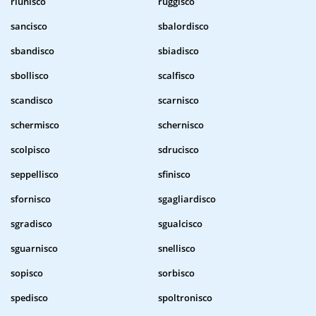
riunisco
ruggisco
sancisco
sbalordisco
sbandisco
sbiadisco
sbollisco
scalfisco
scandisco
scarnisco
schermisco
schernisco
scolpisco
sdrucisco
seppellisco
sfinisco
sfornisco
sgagliardisco
sgradisco
sgualcisco
sguarnisco
snellisco
sopisco
sorbisco
spedisco
spoltronisco