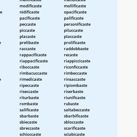
modificaste
mollificaste
e
nidificaste
opacificaste
pacificaste
palificaste
peccaste
personificaste
piccaste
piluccaste
placaste
placcaste
e
prelibaste
prolificaste
raccaste
raddobbaste
rappacificaste
recaste
riappacificaste
riappiccicaste
riboccaste
riconficcaste
rimbacuccaste
rimbeccaste
e
rimedicaste
rinsaccaste
ripeccaste
ripiombaste
riseccaste
riserbaste
riturbaste
riunificaste
rombaste
rubaste
salificaste
saltabeccaste
sbarbaste
sbarbificaste
sbiecaste
sbloccaste
sbreccaste
scarificaste
schioccaste
sciabicaste