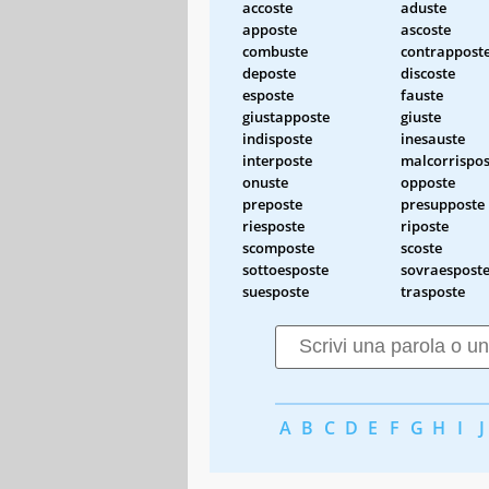
accoste
aduste
apposte
ascoste
combuste
contrappost
deposte
discoste
esposte
fauste
giustapposte
giuste
indisposte
inesauste
interposte
malcorrispos
onuste
opposte
preposte
presupposte
riesposte
riposte
scomposte
scoste
sottoesposte
sovraespost
suesposte
trasposte
A
B
C
D
E
F
G
H
I
J