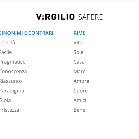
SAPERE
SINONIMI E CONTRARI
RIME
Libertà
Vita
Facile
Sole
Pragmatico
Casa
Conoscenza
Mare
Riassunto
Amore
Paradigma
Cuore
Gioia
Amici
Tristezza
Bene