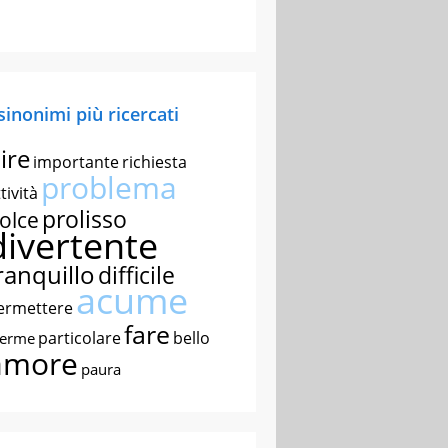
 sinonimi più ricercati
ire
importante
richiesta
problema
tività
prolisso
olce
divertente
ranquillo
difficile
acume
ermettere
fare
particolare
bello
nerme
amore
paura