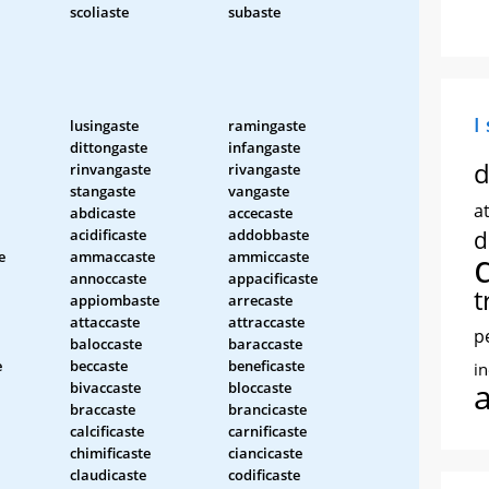
scoliaste
subaste
I
lusingaste
ramingaste
dittongaste
infangaste
d
rinvangaste
rivangaste
stangaste
vangaste
at
abdicaste
accecaste
acidificaste
addobbaste
d
e
ammaccaste
ammiccaste
annoccaste
appacificaste
t
appiombaste
arrecaste
attaccaste
attraccaste
p
baloccaste
baraccaste
e
beccaste
beneficaste
i
bivaccaste
bloccaste
braccaste
brancicaste
calcificaste
carnificaste
chimificaste
ciancicaste
claudicaste
codificaste