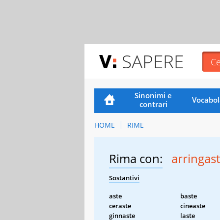
SAPERE
Sinonimi e
Vocabol
contrari
HOME
RIME
Rima con:
arringas
Sostantivi
aste
baste
ceraste
cineaste
ginnaste
laste