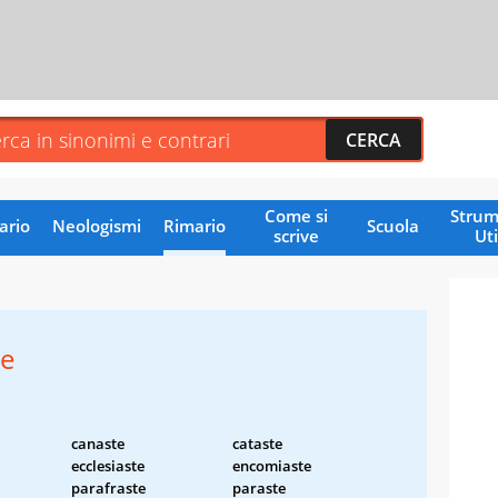
Come si
Strum
ario
Neologismi
Rimario
Scuola
scrive
Uti
te
canaste
cataste
ecclesiaste
encomiaste
parafraste
paraste