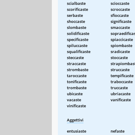
scialbaste
scioccaste
scorificaste
scroccaste
serbaste
sfioccaste
shoccaste
significaste
slombaste
smaccaste
solidificaste
sopraedifica
specificaste
spiaccicaste
spiluccaste
spiombaste
squalificaste
sradicaste
steccaste
stoccaste
straccaste
strapiombas
strombaste
struccaste
taroccaste
tempificaste
tonificaste
traboccaste
trombaste
truccaste
ubicaste
ubriacaste
vacaste
vanificaste
vinificaste
Aggettivi
entusiaste
nefaste