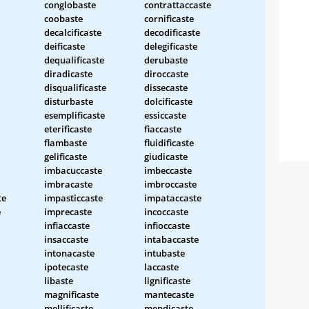
conglobaste
contrattaccaste
coobaste
cornificaste
decalcificaste
decodificaste
deificaste
delegificaste
dequalificaste
derubaste
diradicaste
diroccaste
disqualificaste
dissecaste
disturbaste
dolcificaste
esemplificaste
essiccaste
eterificaste
fiaccaste
flambaste
fluidificaste
gelificaste
giudicaste
imbacuccaste
imbeccaste
imbracaste
imbroccaste
te
impasticcaste
impataccaste
e
imprecaste
incoccaste
infiaccaste
infioccaste
insaccaste
intabaccaste
intonacaste
intubaste
ipotecaste
laccaste
libaste
lignificaste
magnificaste
mantecaste
mellificaste
mendicaste