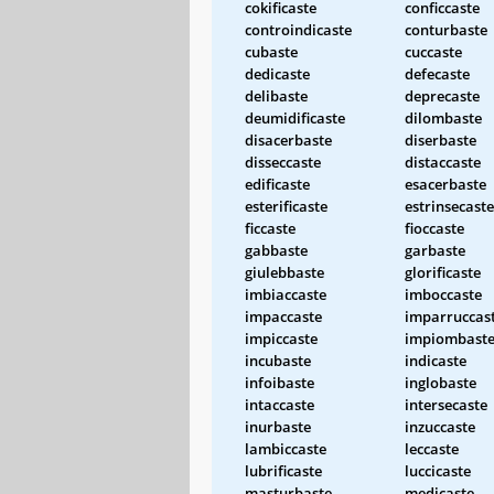
cokificaste
conficcaste
controindicaste
conturbaste
cubaste
cuccaste
dedicaste
defecaste
delibaste
deprecaste
deumidificaste
dilombaste
disacerbaste
diserbaste
disseccaste
distaccaste
edificaste
esacerbaste
esterificaste
estrinsecaste
ficcaste
fioccaste
gabbaste
garbaste
giulebbaste
glorificaste
imbiaccaste
imboccaste
impaccaste
imparruccas
impiccaste
impiombast
incubaste
indicaste
infoibaste
inglobaste
intaccaste
intersecaste
inurbaste
inzuccaste
lambiccaste
leccaste
lubrificaste
luccicaste
masturbaste
medicaste