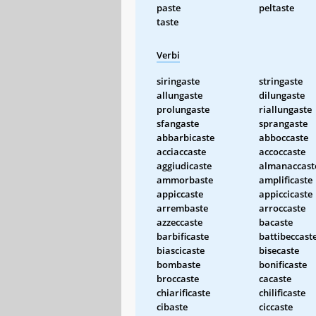
paste
peltaste
taste
Verbi
siringaste
stringaste
allungaste
dilungaste
prolungaste
riallungaste
sfangaste
sprangaste
abbarbicaste
abboccaste
acciaccaste
accoccaste
aggiudicaste
almanaccast
ammorbaste
amplificaste
appiccaste
appiccicaste
arrembaste
arroccaste
azzeccaste
bacaste
barbificaste
battibeccast
biascicaste
bisecaste
bombaste
bonificaste
broccaste
cacaste
chiarificaste
chilificaste
cibaste
ciccaste