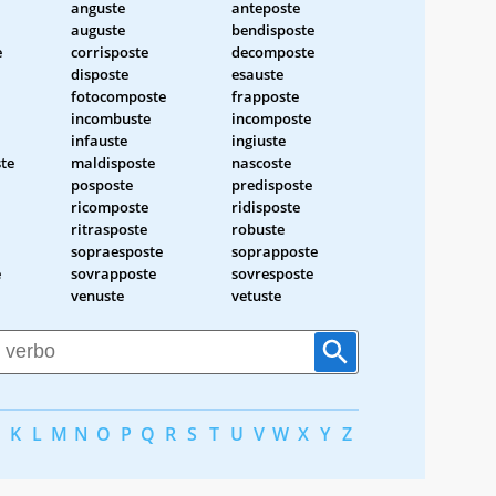
anguste
anteposte
auguste
bendisposte
e
corrisposte
decomposte
disposte
esauste
fotocomposte
frapposte
incombuste
incomposte
infauste
ingiuste
te
maldisposte
nascoste
posposte
predisposte
ricomposte
ridisposte
ritrasposte
robuste
sopraesposte
soprapposte
e
sovrapposte
sovresposte
venuste
vetuste
K
L
M
N
O
P
Q
R
S
T
U
V
W
X
Y
Z