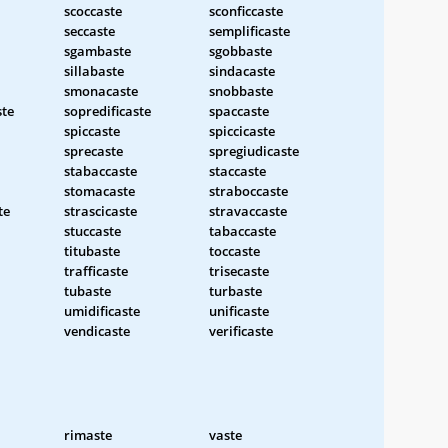
scoccaste
sconficcaste
seccaste
semplificaste
sgambaste
sgobbaste
sillabaste
sindacaste
smonacaste
snobbaste
ste
sopredificaste
spaccaste
spiccaste
spiccicaste
sprecaste
spregiudicaste
stabaccaste
staccaste
stomacaste
straboccaste
te
strascicaste
stravaccaste
stuccaste
tabaccaste
titubaste
toccaste
trafficaste
trisecaste
tubaste
turbaste
umidificaste
unificaste
vendicaste
verificaste
rimaste
vaste