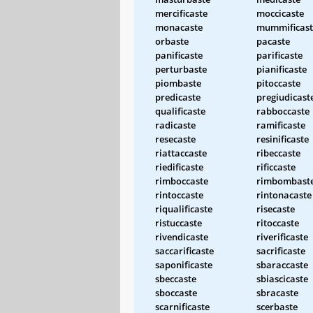
mercificaste
moccicaste
monacaste
mummificast
orbaste
pacaste
panificaste
parificaste
perturbaste
pianificaste
piombaste
pitoccaste
predicaste
pregiudicast
qualificaste
rabboccaste
radicaste
ramificaste
resecaste
resinificaste
riattaccaste
ribeccaste
riedificaste
rificcaste
rimboccaste
rimbombast
rintoccaste
rintonacaste
riqualificaste
risecaste
ristuccaste
ritoccaste
rivendicaste
riverificaste
saccarificaste
sacrificaste
saponificaste
sbaraccaste
sbeccaste
sbiascicaste
sboccaste
sbracaste
scarnificaste
scerbaste