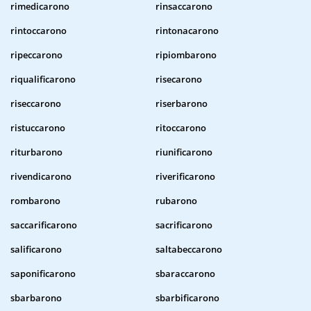
rimedicarono
rinsaccarono
rintoccarono
rintonacarono
ripeccarono
ripiombarono
riqualificarono
risecarono
riseccarono
riserbarono
ristuccarono
ritoccarono
riturbarono
riunificarono
rivendicarono
riverificarono
rombarono
rubarono
saccarificarono
sacrificarono
salificarono
saltabeccarono
saponificarono
sbaraccarono
sbarbarono
sbarbificarono