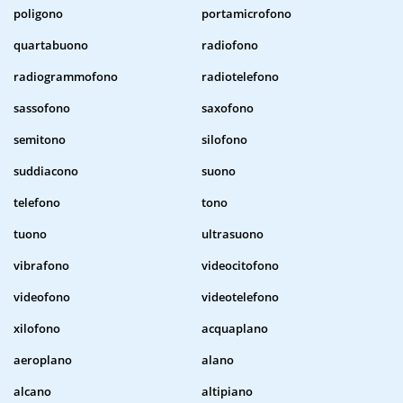
poligono
portamicrofono
quartabuono
radiofono
radiogrammofono
radiotelefono
sassofono
saxofono
semitono
silofono
suddiacono
suono
telefono
tono
tuono
ultrasuono
vibrafono
videocitofono
videofono
videotelefono
xilofono
acquaplano
aeroplano
alano
alcano
altipiano