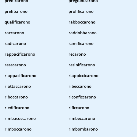
predicarono
pregiudicarono
prelibarono
prolificarono
qualificarono
rabboccarono
raccarono
raddobbarono
radicarono
ramificarono
rappacificarono
recarono
resecarono
resinificarono
riappacificarono
riappiccicarono
riattaccarono
ribeccarono
riboccarono
riconficcarono
riedificarono
rificcarono
rimbacuccarono
rimbeccarono
rimboccarono
rimbombarono