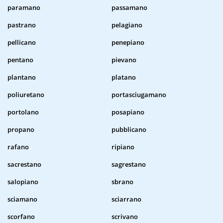
paramano
passamano
pastrano
pelagiano
pellicano
penepiano
pentano
pievano
plantano
platano
poliuretano
portasciugamano
portolano
posapiano
propano
pubblicano
rafano
ripiano
sacrestano
sagrestano
salopiano
sbrano
sciamano
sciarrano
scorfano
scrivano