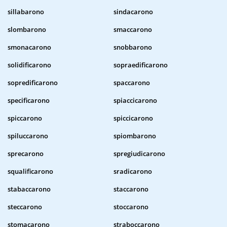
sillabarono
sindacarono
slombarono
smaccarono
smonacarono
snobbarono
solidificarono
sopraedificarono
sopredificarono
spaccarono
specificarono
spiaccicarono
spiccarono
spiccicarono
spiluccarono
spiombarono
sprecarono
spregiudicarono
squalificarono
sradicarono
stabaccarono
staccarono
steccarono
stoccarono
stomacarono
straboccarono