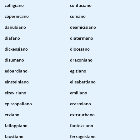
colligiano
confuciano
copernicano
cumano
danubiano
deamicisiano
diafano
diatermano
dickensiano
diocesano
disumano
draconiano
edoardiano
egiziano
einsteiniano
elisabettiano
elzeviriano
emiliano
episcopaliano
erasmiano
erziano
extraurbano
falloppiano
fantozziano
faustiano
ferragostano