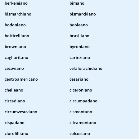
berkeleiano
bimano
bismarchiano
bismarckiano
bodoniano
booleano
botticelliano
brasiliano
browniano
byroniano
cagliaritano
carinziano
cecoviano
cefalorachidiano
centroamericano
cesariano
chelleano
ciceroniano
circadiano
circumpadano
circumvesuviano
cismontano
cispadano
citramontano
clorofilliano
colcosiano