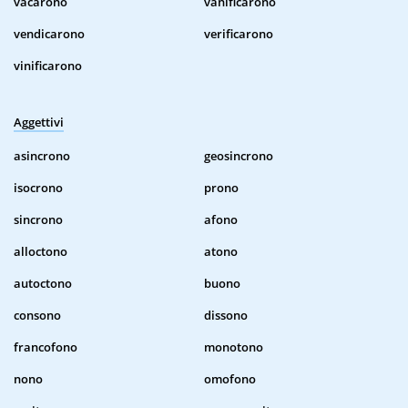
vacarono
vanificarono
vendicarono
verificarono
vinificarono
Aggettivi
asincrono
geosincrono
isocrono
prono
sincrono
afono
alloctono
atono
autoctono
buono
consono
dissono
francofono
monotono
nono
omofono