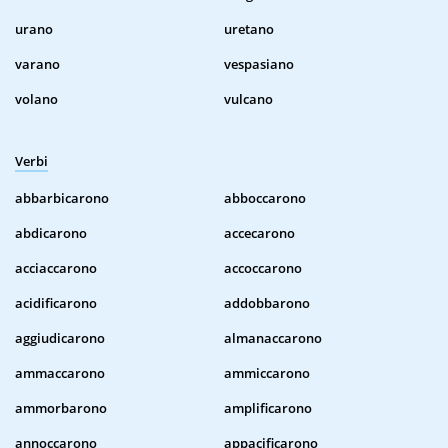
urano
uretano
varano
vespasiano
volano
vulcano
Verbi
abbarbicarono
abboccarono
abdicarono
accecarono
acciaccarono
accoccarono
acidificarono
addobbarono
aggiudicarono
almanaccarono
ammaccarono
ammiccarono
ammorbarono
amplificarono
annoccarono
appacificarono