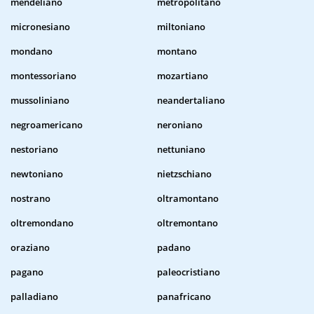
mendeliano
metropolitano
micronesiano
miltoniano
mondano
montano
montessoriano
mozartiano
mussoliniano
neandertaliano
negroamericano
neroniano
nestoriano
nettuniano
newtoniano
nietzschiano
nostrano
oltramontano
oltremondano
oltremontano
oraziano
padano
pagano
paleocristiano
palladiano
panafricano