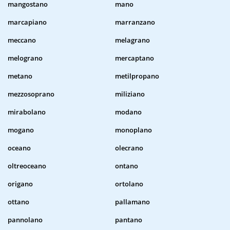
mangostano
mano
marcapiano
marranzano
meccano
melagrano
melograno
mercaptano
metano
metilpropano
mezzosoprano
miliziano
mirabolano
modano
mogano
monoplano
oceano
olecrano
oltreoceano
ontano
origano
ortolano
ottano
pallamano
pannolano
pantano