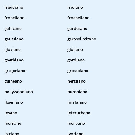
freudiano
friulano
frobeliano
froebeliano
gallicano
gardesano
gaussiano
gerosolimitano
gioviano
giuliano
goethiano
gordiano
gregoriano
grossolano
guineano
hertziano
hollywoodiano
huroniano
ibseniano
imalaiano
insano
interurbano
inumano
inurbano
istriano
ivoriano