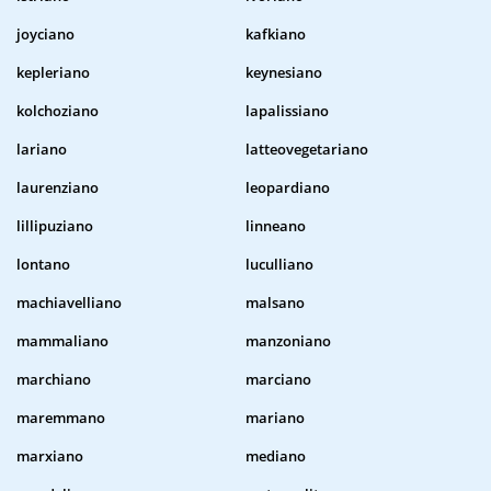
joyciano
kafkiano
kepleriano
keynesiano
kolchoziano
lapalissiano
lariano
latteovegetariano
laurenziano
leopardiano
lillipuziano
linneano
lontano
luculliano
machiavelliano
malsano
mammaliano
manzoniano
marchiano
marciano
maremmano
mariano
marxiano
mediano