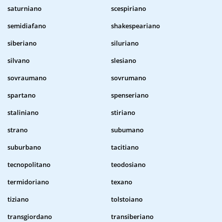
saturniano
scespiriano
semidiafano
shakespeariano
siberiano
siluriano
silvano
slesiano
sovraumano
sovrumano
spartano
spenseriano
staliniano
stiriano
strano
subumano
suburbano
tacitiano
tecnopolitano
teodosiano
termidoriano
texano
tiziano
tolstoiano
transgiordano
transiberiano