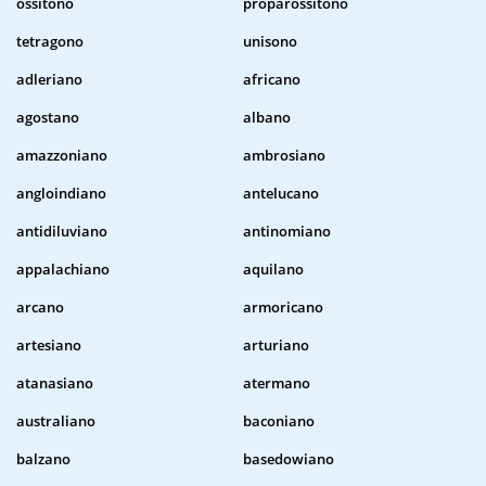
ossitono
proparossitono
tetragono
unisono
adleriano
africano
agostano
albano
amazzoniano
ambrosiano
angloindiano
antelucano
antidiluviano
antinomiano
appalachiano
aquilano
arcano
armoricano
artesiano
arturiano
atanasiano
atermano
australiano
baconiano
balzano
basedowiano