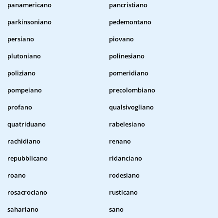
panamericano
pancristiano
parkinsoniano
pedemontano
persiano
piovano
plutoniano
polinesiano
poliziano
pomeridiano
pompeiano
precolombiano
profano
qualsivogliano
quatriduano
rabelesiano
rachidiano
renano
repubblicano
ridanciano
roano
rodesiano
rosacrociano
rusticano
sahariano
sano