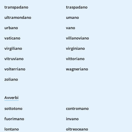
transpadano
traspadano
ultramondano
umano
urbano
vano
vaticano
villanoviano
virgiliano
virginiano
vitruviano
vittoriano
volterriano
wagneriano
zoliano
Avverbi
sottotono
contromano
fuorimano
invano
lontano
oltreoceano