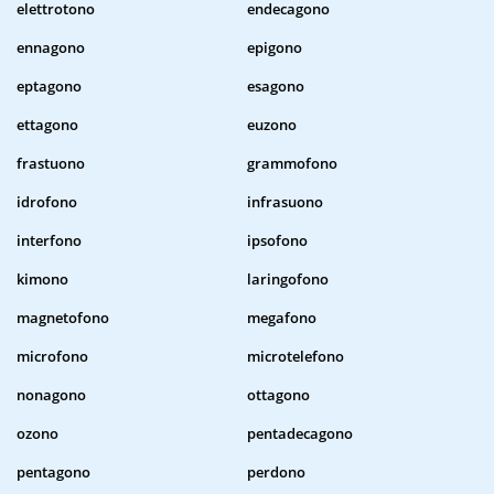
elettrotono
endecagono
ennagono
epigono
eptagono
esagono
ettagono
euzono
frastuono
grammofono
idrofono
infrasuono
interfono
ipsofono
kimono
laringofono
magnetofono
megafono
microfono
microtelefono
nonagono
ottagono
ozono
pentadecagono
pentagono
perdono