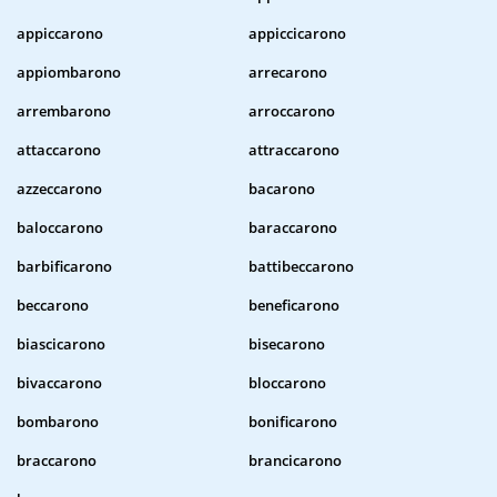
appiccarono
appiccicarono
appiombarono
arrecarono
arrembarono
arroccarono
attaccarono
attraccarono
azzeccarono
bacarono
baloccarono
baraccarono
barbificarono
battibeccarono
beccarono
beneficarono
biascicarono
bisecarono
bivaccarono
bloccarono
bombarono
bonificarono
braccarono
brancicarono