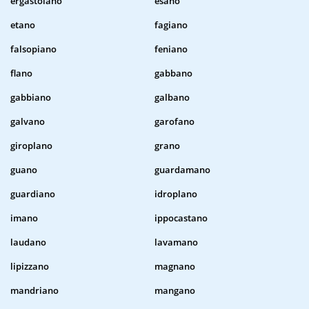
ergastolano
esano
etano
fagiano
falsopiano
feniano
flano
gabbano
gabbiano
galbano
galvano
garofano
giroplano
grano
guano
guardamano
guardiano
idroplano
imano
ippocastano
laudano
lavamano
lipizzano
magnano
mandriano
mangano