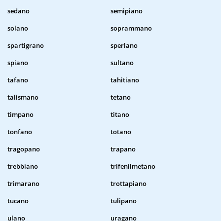
sedano
semipiano
solano
soprammano
spartigrano
sperlano
spiano
sultano
tafano
tahitiano
talismano
tetano
timpano
titano
tonfano
totano
tragopano
trapano
trebbiano
trifenilmetano
trimarano
trottapiano
tucano
tulipano
ulano
uragano