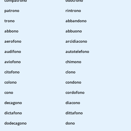
compatrono
odocrono
patrono
rintrono
trono
abbandono
abbono
abbuono
aerofono
arcidiacono
audifono
autotelefono
aviofono
chimono
citofono
clono
colono
condono
cono
cordofono
decagono
diacono
dictafono
dittafono
dodecagono
dono