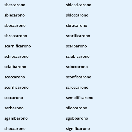
sbeccarono
sbiascicarono
sbiecarono
sbloccarono
sboccarono
sbracarono
sbreccarono
scarificarono
scarnificarono
scerbarono
schioccarono
sciabicarono
scialbarono
scioccarono
scoccarono
sconficcarono
scorificarono
scroccarono
seccarono
semplificarono
serbarono
sfioccarono
sgambarono
sgobbarono
shoccarono
significarono