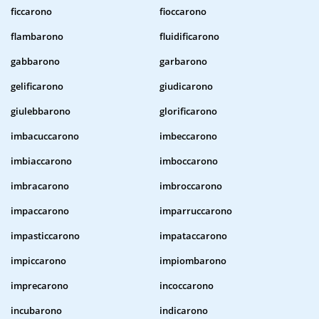
ficcarono
fioccarono
flambarono
fluidificarono
gabbarono
garbarono
gelificarono
giudicarono
giulebbarono
glorificarono
imbacuccarono
imbeccarono
imbiaccarono
imboccarono
imbracarono
imbroccarono
impaccarono
imparruccarono
impasticcarono
impataccarono
impiccarono
impiombarono
imprecarono
incoccarono
incubarono
indicarono