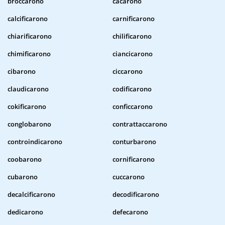
broccarono
cacarono
calcificarono
carnificarono
chiarificarono
chilificarono
chimificarono
ciancicarono
cibarono
ciccarono
claudicarono
codificarono
cokificarono
conficcarono
conglobarono
contrattaccarono
controindicarono
conturbarono
coobarono
cornificarono
cubarono
cuccarono
decalcificarono
decodificarono
dedicarono
defecarono