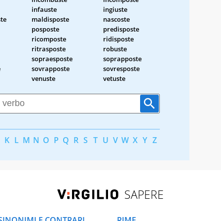
infauste
ingiuste
te
maldisposte
nascoste
posposte
predisposte
ricomposte
ridisposte
ritrasposte
robuste
sopraesposte
soprapposte
e
sovrapposte
sovresposte
venuste
vetuste
K
L
M
N
O
P
Q
R
S
T
U
V
W
X
Y
Z
SAPERE
SINONIMI E CONTRARI
RIME