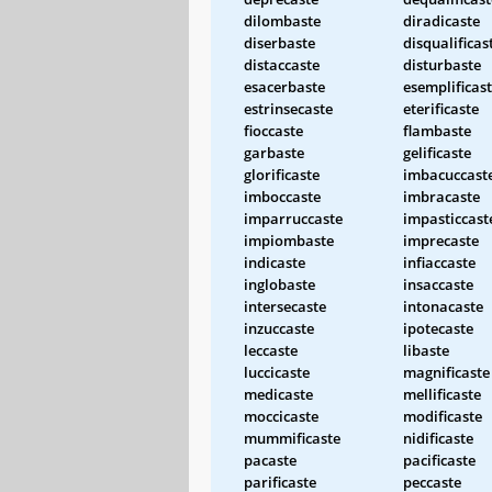
dilombaste
diradicaste
diserbaste
disqualificas
distaccaste
disturbaste
esacerbaste
esemplificas
estrinsecaste
eterificaste
fioccaste
flambaste
garbaste
gelificaste
glorificaste
imbacuccast
imboccaste
imbracaste
imparruccaste
impasticcast
impiombaste
imprecaste
indicaste
infiaccaste
inglobaste
insaccaste
intersecaste
intonacaste
inzuccaste
ipotecaste
leccaste
libaste
luccicaste
magnificaste
medicaste
mellificaste
moccicaste
modificaste
mummificaste
nidificaste
pacaste
pacificaste
parificaste
peccaste