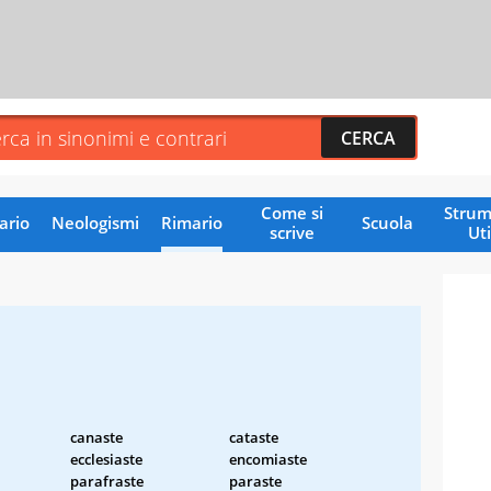
Come si
Strum
ario
Neologismi
Rimario
Scuola
scrive
Uti
canaste
cataste
ecclesiaste
encomiaste
parafraste
paraste