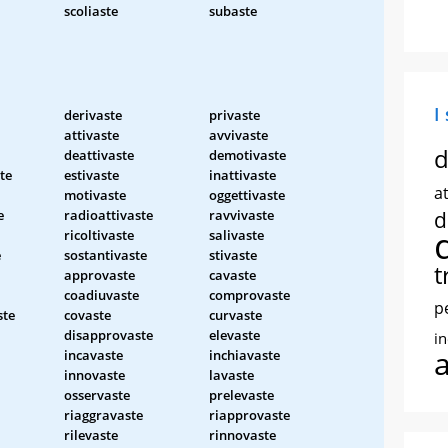
scoliaste
subaste
I
derivaste
privaste
attivaste
avvivaste
d
deattivaste
demotivaste
te
estivaste
inattivaste
at
motivaste
oggettivaste
e
radioattivaste
ravvivaste
d
ricoltivaste
salivaste
e
sostantivaste
stivaste
t
approvaste
cavaste
coadiuvaste
comprovaste
p
ste
covaste
curvaste
disapprovaste
elevaste
i
incavaste
inchiavaste
innovaste
lavaste
osservaste
prelevaste
riaggravaste
riapprovaste
rilevaste
rinnovaste