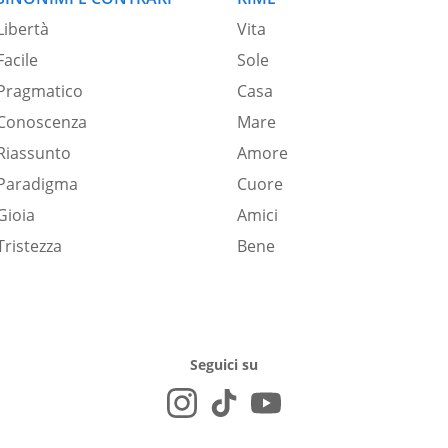
Libertà
Vita
Facile
Sole
Pragmatico
Casa
Conoscenza
Mare
Riassunto
Amore
Paradigma
Cuore
Gioia
Amici
Tristezza
Bene
Seguici su