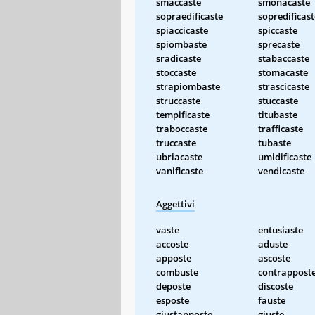
smaccaste
smonacaste
sopraedificaste
sopredificast
spiaccicaste
spiccaste
spiombaste
sprecaste
sradicaste
stabaccaste
stoccaste
stomacaste
strapiombaste
strascicaste
struccaste
stuccaste
tempificaste
titubaste
traboccaste
trafficaste
truccaste
tubaste
ubriacaste
umidificaste
vanificaste
vendicaste
Aggettivi
vaste
entusiaste
accoste
aduste
apposte
ascoste
combuste
contrappost
deposte
discoste
esposte
fauste
giustapposte
giuste