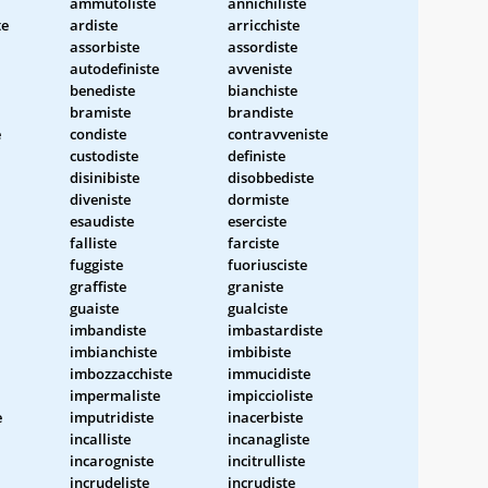
ammutoliste
annichiliste
te
ardiste
arricchiste
assorbiste
assordiste
autodefiniste
avveniste
benediste
bianchiste
bramiste
brandiste
e
condiste
contravveniste
custodiste
definiste
disinibiste
disobbediste
diveniste
dormiste
esaudiste
eserciste
falliste
farciste
fuggiste
fuoriusciste
graffiste
graniste
guaiste
gualciste
imbandiste
imbastardiste
imbianchiste
imbibiste
imbozzacchiste
immucidiste
impermaliste
impiccioliste
e
imputridiste
inacerbiste
incalliste
incanagliste
incarogniste
incitrulliste
incrudeliste
incrudiste