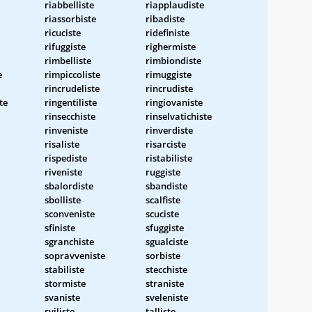
riabbelliste
riapplaudiste
riassorbiste
ribadiste
ricuciste
ridefiniste
rifuggiste
righermiste
rimbelliste
rimbiondiste
e
rimpiccoliste
rimuggiste
rincrudeliste
rincrudiste
te
ringentiliste
ringiovaniste
rinsecchiste
rinselvatichiste
rinveniste
rinverdiste
risaliste
risarciste
rispediste
ristabiliste
riveniste
ruggiste
sbalordiste
sbandiste
sbolliste
scalfiste
sconveniste
scuciste
sfiniste
sfuggiste
sgranchiste
sgualciste
sopravveniste
sorbiste
stabiliste
stecchiste
stormiste
straniste
svaniste
sveleniste
sviliste
talliste