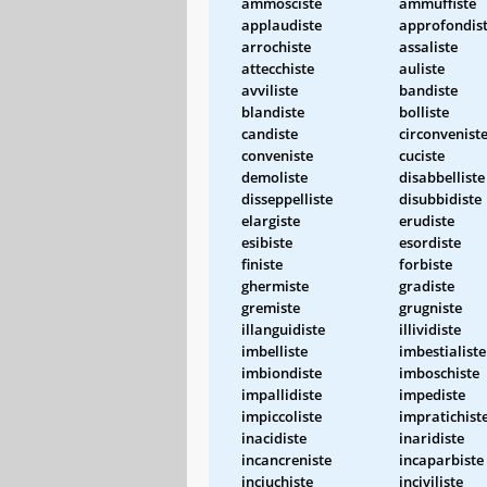
ammosciste
ammuffiste
applaudiste
approfondis
arrochiste
assaliste
attecchiste
auliste
avviliste
bandiste
blandiste
bolliste
candiste
circonvenist
conveniste
cuciste
demoliste
disabbelliste
disseppelliste
disubbidiste
elargiste
erudiste
esibiste
esordiste
finiste
forbiste
ghermiste
gradiste
gremiste
grugniste
illanguidiste
illividiste
imbelliste
imbestialiste
imbiondiste
imboschiste
impallidiste
impediste
impiccoliste
impratichist
inacidiste
inaridiste
incancreniste
incaparbiste
inciuchiste
inciviliste