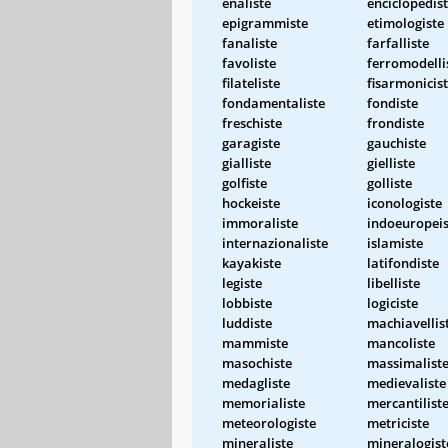
enaliste
enciclopedis
epigrammiste
etimologiste
fanaliste
farfalliste
favoliste
ferromodelli
filateliste
fisarmonicis
fondamentaliste
fondiste
freschiste
frondiste
garagiste
gauchiste
gialliste
gielliste
golfiste
golliste
hockeiste
iconologiste
immoraliste
indoeuropeis
internazionaliste
islamiste
kayakiste
latifondiste
legiste
libelliste
lobbiste
logiciste
luddiste
machiavellis
mammiste
mancoliste
masochiste
massimalist
medagliste
medievaliste
memorialiste
mercantilist
meteorologiste
metriciste
mineraliste
mineralogist