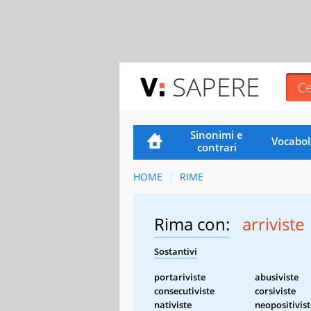
SAPERE
Sinonimi e
Vocabol
contrari
HOME
RIME
Rima con:
arriviste
Sostantivi
portariviste
abusiviste
consecutiviste
corsiviste
nativiste
neopositivist