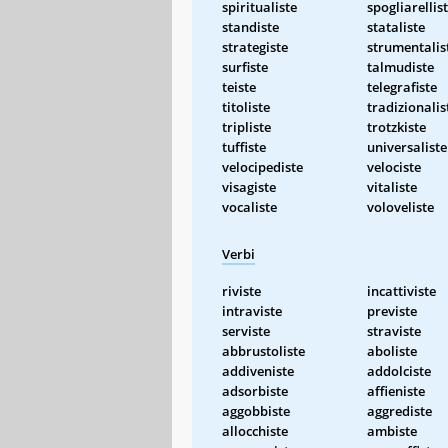
spiritualiste
spogliarellis
standiste
stataliste
strategiste
strumentalis
surfiste
talmudiste
teiste
telegrafiste
titoliste
tradizionalis
tripliste
trotzkiste
tuffiste
universaliste
velocipediste
velociste
visagiste
vitaliste
vocaliste
voloveliste
Verbi
riviste
incattiviste
intraviste
previste
serviste
straviste
abbrustoliste
aboliste
addiveniste
addolciste
adsorbiste
affieniste
aggobbiste
aggrediste
allocchiste
ambiste