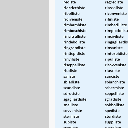
rediste
regrediste
riarricchiste
riassaliste
ribolliste
riconveniste
ridiveniste
rifiniste
rimbambiste
rimbecilliste
rimboschiste
rimpicciolist
rincitrulliste
rinciviliste
rindeboliste
ringagliardis
ringrandiste
rinsaniste
rintiepidiste
rintorpidiste
rinviliste
ripuliste
riseppelliste
risovveniste
riudiste
riusciste
saliste
sanciste
sbiadiste
sbianchiste
scandiste
schermiste
sdruciste
seppelliste
sgagliardiste
sgradiste
snelliste
sobbolliste
sovveniste
spediste
steriliste
stordiste
subiste
suppliste
sveniste
sverdiste