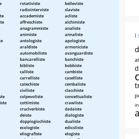
e
rotativiste
belleviste
radiointerviste
slaviste
te
accademiste
acliste
te
affreschiste
alchimiste
anagrammiste
analiste
animiste
annaliste
I
te
antologiste
apologiste
araldiste
armoniciste
d
automobiliste
avanguardiste
bancarelliste
banchiste
at
bibliste
bobbiste
d
calliste
cambiste
carrelliste
caselliste
t
catechiste
cembaliste
civiliste
clacchiste
p
ste
colpevoliste
concettualiste
iste
cottimiste
crawliste
i
cruciverbiste
dadaiste
deiste
dialogiste
doppiogiochiste
dualiste
ecologiste
edicoliste
eliografiste
elogiste