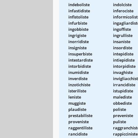
indeboliste
indolciste
infastidiste
inferociste
infistoliste
informicolist
infurbiste
ingagliardist
ingobbiste
ingoffiste
ingrigiste
ingrulliste
inorridiste
insaniste
insigniste
insordiste
insuperbiste
intepidiste
intestardiste
intiepidiste
intorbidiste
intorpidiste
inumidiste
invaghiste
inverdiste
invigliacchis
inzotichiste
irrancidiste
isteriliste
istupidiste
leniste
malediste
muggiste
obbediste
plaudiste
poliste
prestabiliste
preveniste
proveniste
puliste
raggentiliste
raggranchist
rancidiste
rappicciniste