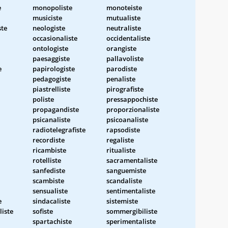
e
monopoliste
monoteiste
musiciste
mutualiste
ste
neologiste
neutraliste
occasionaliste
occidentaliste
ontologiste
orangiste
paesaggiste
pallavoliste
e
papirologiste
parodiste
pedagogiste
penaliste
piastrelliste
pirografiste
poliste
pressappochiste
propagandiste
proporzionaliste
psicanaliste
psicoanaliste
radiotelegrafiste
rapsodiste
recordiste
regaliste
ricambiste
ritualiste
rotelliste
sacramentaliste
sanfediste
sanguemiste
scambiste
scandaliste
sensualiste
sentimentaliste
e
sindacaliste
sistemiste
liste
sofiste
sommergibiliste
spartachiste
sperimentaliste