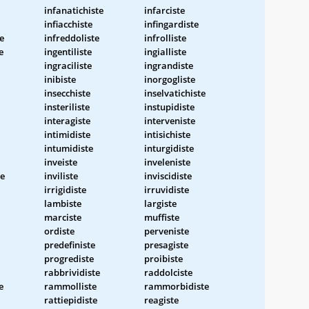
infanatichiste
infarciste
infiacchiste
infingardiste
e
infreddoliste
infrolliste
e
ingentiliste
ingialliste
ingraciliste
ingrandiste
inibiste
inorgogliste
insecchiste
inselvatichiste
insteriliste
instupidiste
interagiste
interveniste
intimidiste
intisichiste
intumidiste
inturgidiste
inveiste
inveleniste
te
inviliste
inviscidiste
irrigidiste
irruvidiste
lambiste
largiste
marciste
muffiste
ordiste
perveniste
predefiniste
presagiste
progrediste
proibiste
rabbrividiste
raddolciste
e
rammolliste
rammorbidiste
rattiepidiste
reagiste