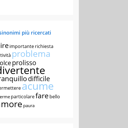
 sinonimi più ricercati
ire
importante
richiesta
problema
tività
prolisso
olce
divertente
ranquillo
difficile
acume
ermettere
fare
particolare
bello
nerme
amore
paura