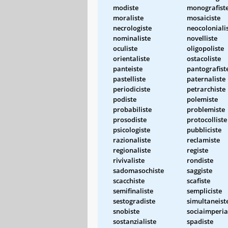
modiste
monografist
moraliste
mosaiciste
necrologiste
neocoloniali
nominaliste
novelliste
oculiste
oligopoliste
orientaliste
ostacoliste
panteiste
pantografist
pastelliste
paternaliste
periodiciste
petrarchiste
podiste
polemiste
probabiliste
problemiste
prosodiste
protocolliste
psicologiste
pubbliciste
razionaliste
reclamiste
regionaliste
registe
rivivaliste
rondiste
sadomasochiste
saggiste
scacchiste
scafiste
semifinaliste
sempliciste
sestogradiste
simultaneist
snobiste
sociaimperia
sostanzialiste
spadiste