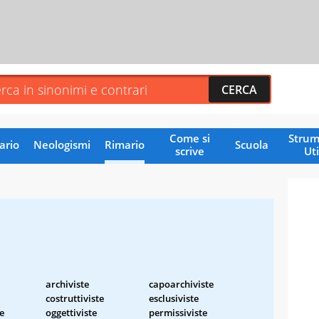
Come si
Strum
ario
Neologismi
Rimario
Scuola
scrive
Uti
archiviste
capoarchiviste
costruttiviste
esclusiviste
e
oggettiviste
permissiviste