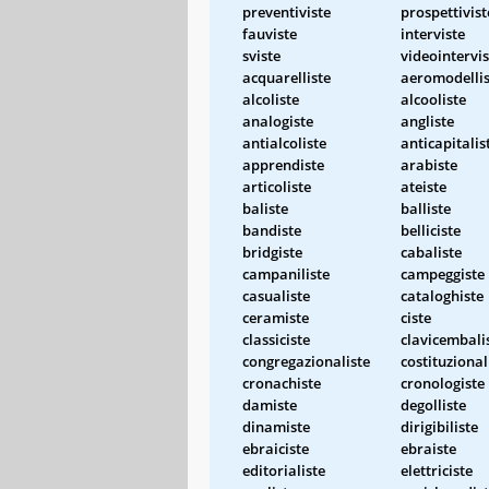
preventiviste
prospettivist
fauviste
interviste
sviste
videointervis
acquarelliste
aeromodellis
alcoliste
alcooliste
analogiste
angliste
antialcoliste
anticapitalis
apprendiste
arabiste
articoliste
ateiste
baliste
balliste
bandiste
belliciste
bridgiste
cabaliste
campaniliste
campeggiste
casualiste
cataloghiste
ceramiste
ciste
classiciste
clavicembali
congregazionaliste
costituzional
cronachiste
cronologiste
damiste
degolliste
dinamiste
dirigibiliste
ebraiciste
ebraiste
editorialiste
elettriciste