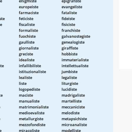
te
enigmiste
epigrafiste
europeiste
evangeliste
farmaciste
fataliste
ste
feticiste
fideiste
te
fiscaliste
fisiciste
formaliste
franchiste
fuochiste
galvanostegiste
gaulliste
genealogiste
giornaliste
giraffiste
greciste
hobbiste
idealiste
immaterialiste
te
infallibiliste
intellettualiste
istituzionaliste
jumbiste
lealiste
legaliste
liste
liturgiste
logopediste
lucidiste
te
maciste
madrigaliste
manualiste
martelliste
e
matrimonialiste
meccaniciste
medioevaliste
melodiste
e
metallurgiste
metapsichiste
mezzofondiste
microanaliste
e
miracoliste
modelliste