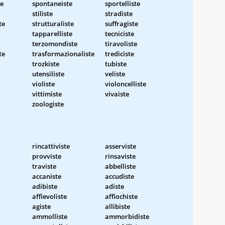
te
spontaneiste
sportelliste
stiliste
stradiste
te
strutturaliste
suffragiste
tapparelliste
tecniciste
terzomondiste
tiravoliste
te
trasformazionaliste
trediciste
trozkiste
tubiste
utensiliste
veliste
violiste
violoncelliste
vittimiste
vivaiste
zoologiste
rincattiviste
asserviste
provviste
rinsaviste
traviste
abbelliste
accaniste
accudiste
adibiste
adiste
affievoliste
affiochiste
agiste
allibiste
ammolliste
ammorbidiste