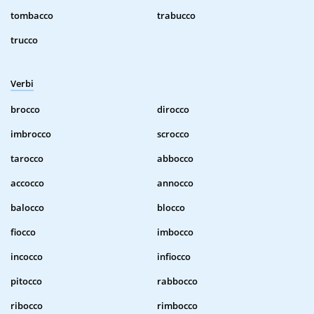
tombacco
trabucco
trucco
Verbi
brocco
dirocco
imbrocco
scrocco
tarocco
abbocco
accocco
annocco
balocco
blocco
fiocco
imbocco
incocco
infiocco
pitocco
rabbocco
ribocco
rimbocco