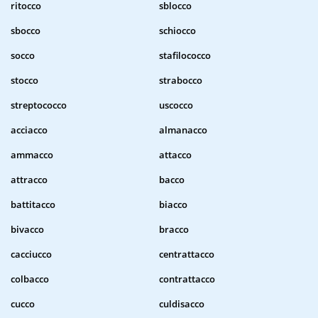
ritocco
sblocco
sbocco
schiocco
socco
stafilococco
stocco
strabocco
streptococco
uscocco
acciacco
almanacco
ammacco
attacco
attracco
bacco
battitacco
biacco
bivacco
bracco
cacciucco
centrattacco
colbacco
contrattacco
cucco
culdisacco