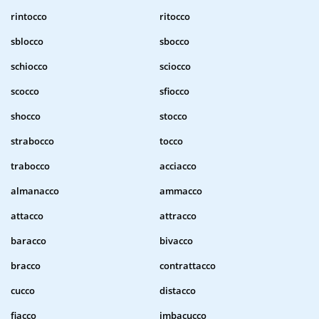
rintocco
ritocco
sblocco
sbocco
schiocco
sciocco
scocco
sfiocco
shocco
stocco
strabocco
tocco
trabocco
acciacco
almanacco
ammacco
attacco
attracco
baracco
bivacco
bracco
contrattacco
cucco
distacco
fiacco
imbacucco