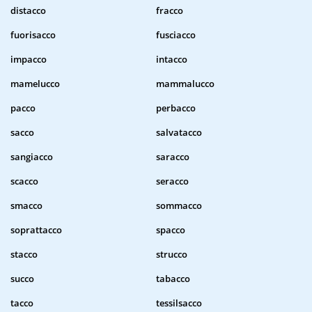
distacco
fracco
fuorisacco
fusciacco
impacco
intacco
mamelucco
mammalucco
pacco
perbacco
sacco
salvatacco
sangiacco
saracco
scacco
seracco
smacco
sommacco
soprattacco
spacco
stacco
strucco
succo
tabacco
tacco
tessilsacco