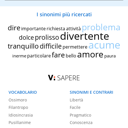
I sinonimi più ricercati
problema
dire
importante
richiesta
attività
divertente
prolisso
dolce
acume
tranquillo
difficile
permettere
amore
fare
particolare
bello
inerme
paura
SAPERE
VOCABOLARIO
SINONIMI E CONTRARI
Ossimoro
Libertà
Filantropo
Facile
Idiosincrasia
Pragmatico
Pusillanime
Conoscenza