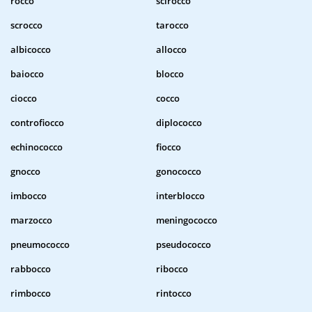
rocco
scirocco
scrocco
tarocco
albicocco
allocco
baiocco
blocco
ciocco
cocco
controfiocco
diplococco
echinococco
fiocco
gnocco
gonococco
imbocco
interblocco
marzocco
meningococco
pneumococco
pseudococco
rabbocco
ribocco
rimbocco
rintocco