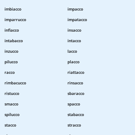
imbiacco
impacco
imparrucco
impatacco
infiacco
insacco
intabacco
intacco
inzucco
lacco
pilucco
placco
racco
riattacco
rimbacucco
rinsacco
ristucco
sbaracco
smacco
spacco
spilucco
stabacco
stacco
stracco