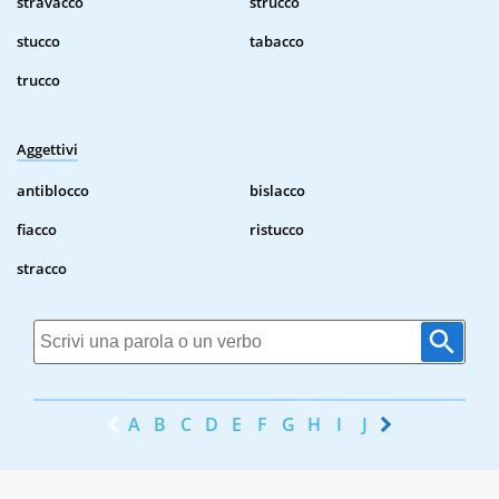
stravacco
strucco
stucco
tabacco
trucco
Aggettivi
antiblocco
bislacco
fiacco
ristucco
stracco
A
B
C
D
E
F
G
H
I
J
K
L
M
N