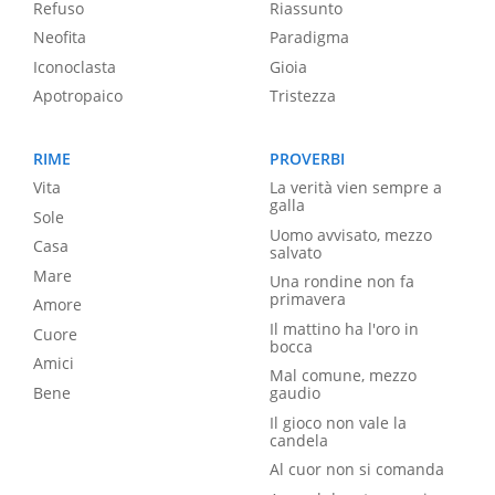
Refuso
Riassunto
Neofita
Paradigma
Iconoclasta
Gioia
Apotropaico
Tristezza
RIME
PROVERBI
Vita
La verità vien sempre a
galla
Sole
Uomo avvisato, mezzo
Casa
salvato
Mare
Una rondine non fa
primavera
Amore
Il mattino ha l'oro in
Cuore
bocca
Amici
Mal comune, mezzo
Bene
gaudio
Il gioco non vale la
candela
Al cuor non si comanda