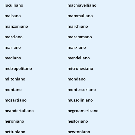
luculliano
machiavelliano
malsano
mammaliano
manzoniano
marchiano
marciano
maremmano
mariano
marxiano
mediano
mendeliano
metropolitano
micronesiano
miltoniano
mondano
montano
montessoriano
mozartiano
mussoliniano
neandertaliano
negroamericano
neroniano
nestoriano
nettuniano
newtoniano