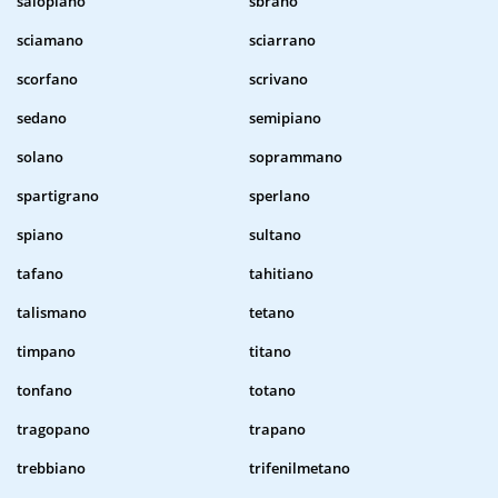
salopiano
sbrano
sciamano
sciarrano
scorfano
scrivano
sedano
semipiano
solano
soprammano
spartigrano
sperlano
spiano
sultano
tafano
tahitiano
talismano
tetano
timpano
titano
tonfano
totano
tragopano
trapano
trebbiano
trifenilmetano