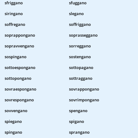
sfriggano
sfuggano
siringano
slegano
soffregano
soffriggano
soprappongano
soprasseggano
sopravvengano
sorreggano
sospingano
sostengano
sottoespongano
sottopagano
sottopongano
sottraggano
sovraespongano
sovrappongano
sovrespongano
sovrimpongano
sovvengano
spengano
spiegano
spigano
spingano
sprangano