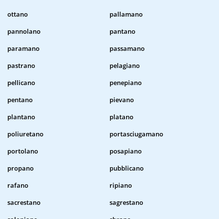
ottano
pallamano
pannolano
pantano
paramano
passamano
pastrano
pelagiano
pellicano
penepiano
pentano
pievano
plantano
platano
poliuretano
portasciugamano
portolano
posapiano
propano
pubblicano
rafano
ripiano
sacrestano
sagrestano