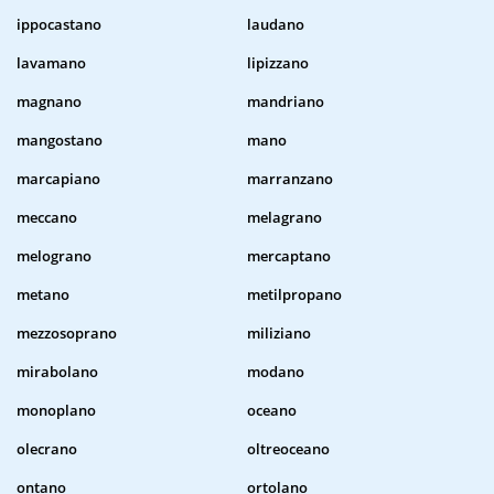
ippocastano
laudano
lavamano
lipizzano
magnano
mandriano
mangostano
mano
marcapiano
marranzano
meccano
melagrano
melograno
mercaptano
metano
metilpropano
mezzosoprano
miliziano
mirabolano
modano
monoplano
oceano
olecrano
oltreoceano
ontano
ortolano