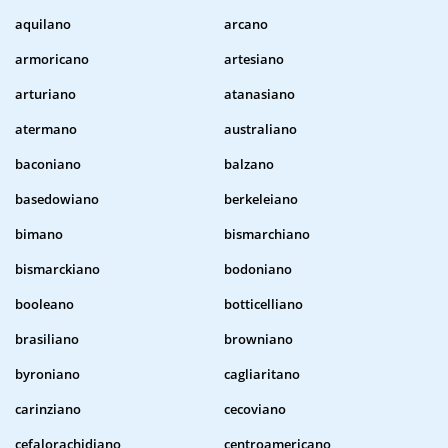
aquilano
arcano
armoricano
artesiano
arturiano
atanasiano
atermano
australiano
baconiano
balzano
basedowiano
berkeleiano
bimano
bismarchiano
bismarckiano
bodoniano
booleano
botticelliano
brasiliano
browniano
byroniano
cagliaritano
carinziano
cecoviano
cefalorachidiano
centroamericano