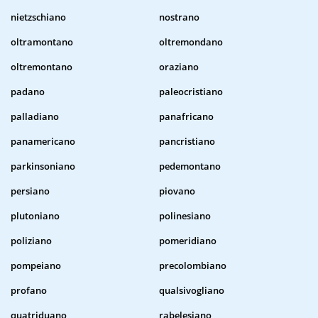
nietzschiano
nostrano
oltramontano
oltremondano
oltremontano
oraziano
padano
paleocristiano
palladiano
panafricano
panamericano
pancristiano
parkinsoniano
pedemontano
persiano
piovano
plutoniano
polinesiano
poliziano
pomeridiano
pompeiano
precolombiano
profano
qualsivogliano
quatriduano
rabelesiano