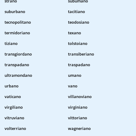
strano
subumano
suburbano
tacitiano
tecnopolitano
teodosiano
termidoriano
texano
tiziano
tolstoiano
transgiordano
transiberiano
transpadano
traspadano
ultramondano
umano
urbano
vano
vaticano
villanoviano
virgiliano
virginiano
vitruviano
vittoriano
volterriano
wagneriano