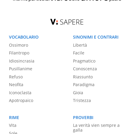
SAPERE
VOCABOLARIO
SINONIMI E CONTRARI
Ossimoro
Libertà
Filantropo
Facile
Idiosincrasia
Pragmatico
Pusillanime
Conoscenza
Refuso
Riassunto
Neofita
Paradigma
Iconoclasta
Gioia
Apotropaico
Tristezza
RIME
PROVERBI
Vita
La verità vien sempre a
galla
Sole