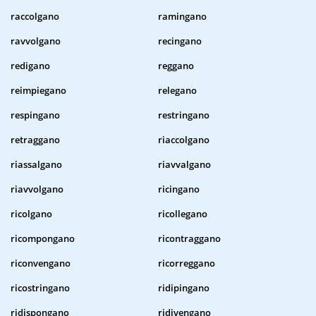
raccolgano
ramingano
ravvolgano
recingano
redigano
reggano
reimpiegano
relegano
respingano
restringano
retraggano
riaccolgano
riassalgano
riavvalgano
riavvolgano
ricingano
ricolgano
ricollegano
ricompongano
ricontraggano
riconvengano
ricorreggano
ricostringano
ridipingano
ridispongano
ridivengano