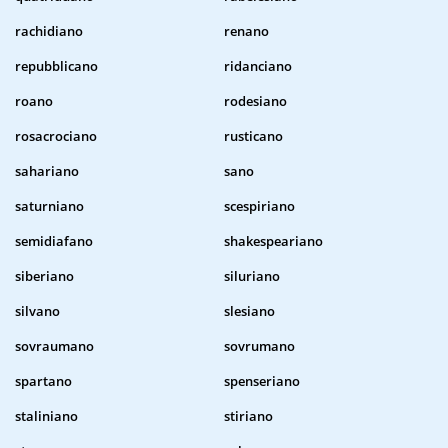
rachidiano
renano
repubblicano
ridanciano
roano
rodesiano
rosacrociano
rusticano
sahariano
sano
saturniano
scespiriano
semidiafano
shakespeariano
siberiano
siluriano
silvano
slesiano
sovraumano
sovrumano
spartano
spenseriano
staliniano
stiriano