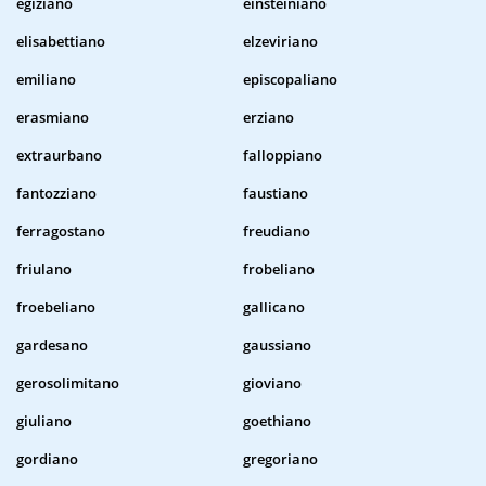
egiziano
einsteiniano
elisabettiano
elzeviriano
emiliano
episcopaliano
erasmiano
erziano
extraurbano
falloppiano
fantozziano
faustiano
ferragostano
freudiano
friulano
frobeliano
froebeliano
gallicano
gardesano
gaussiano
gerosolimitano
gioviano
giuliano
goethiano
gordiano
gregoriano