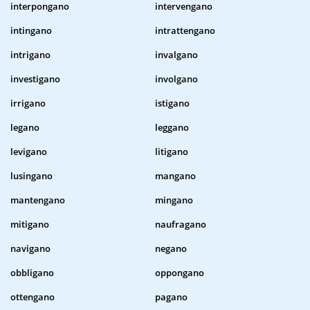
interpongano
intervengano
intingano
intrattengano
intrigano
invalgano
investigano
involgano
irrigano
istigano
legano
leggano
levigano
litigano
lusingano
mangano
mantengano
mingano
mitigano
naufragano
navigano
negano
obbligano
oppongano
ottengano
pagano