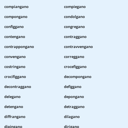
compiangano
compiegano
compongano
condolgano
configgano
congregano
contengano
contraggano
contrappongano
contravvengano
convengano
correggano
costringano
crocefiggano
crocifiggano
decompongano
decontraggano
defiggano
delegano
depongano
detengano
detraggano
diffrangano
dilagano
dipingano
dirigano