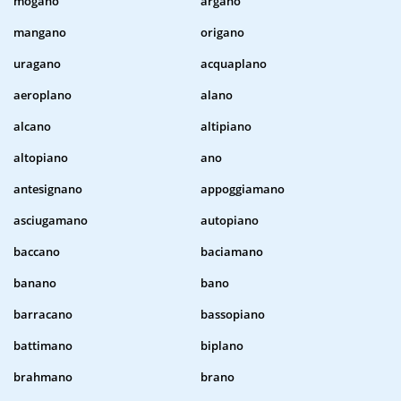
mogano
argano
mangano
origano
uragano
acquaplano
aeroplano
alano
alcano
altipiano
altopiano
ano
antesignano
appoggiamano
asciugamano
autopiano
baccano
baciamano
banano
bano
barracano
bassopiano
battimano
biplano
brahmano
brano