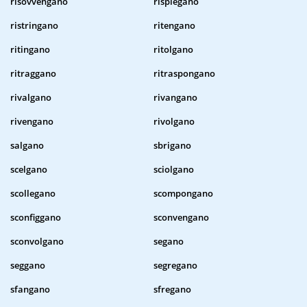
risovvengano
rispiegano
ristringano
ritengano
ritingano
ritolgano
ritraggano
ritraspongano
rivalgano
rivangano
rivengano
rivolgano
salgano
sbrigano
scelgano
sciolgano
scollegano
scompongano
sconfiggano
sconvengano
sconvolgano
segano
seggano
segregano
sfangano
sfregano