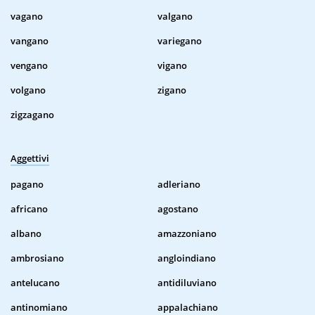
vagano
valgano
vangano
variegano
vengano
vigano
volgano
zigano
zigzagano
Aggettivi
pagano
adleriano
africano
agostano
albano
amazzoniano
ambrosiano
angloindiano
antelucano
antidiluviano
antinomiano
appalachiano