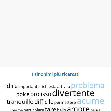
I sinonimi più ricercati
problema
dire
importante
richiesta
attività
divertente
prolisso
dolce
acume
tranquillo
difficile
permettere
amore
fare
particolare
bello
inerme
paura