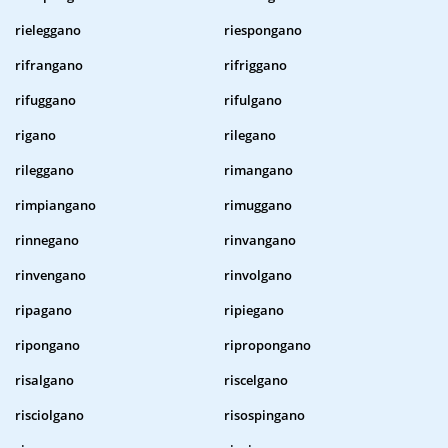
rieleggano
riespongano
rifrangano
rifriggano
rifuggano
rifulgano
rigano
rilegano
rileggano
rimangano
rimpiangano
rimuggano
rinnegano
rinvangano
rinvengano
rinvolgano
ripagano
ripiegano
ripongano
ripropongano
risalgano
riscelgano
risciolgano
risospingano