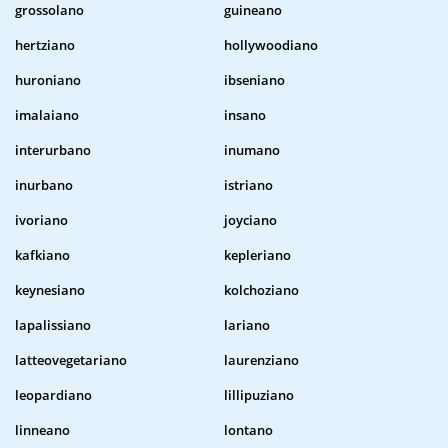
grossolano
guineano
hertziano
hollywoodiano
huroniano
ibseniano
imalaiano
insano
interurbano
inumano
inurbano
istriano
ivoriano
joyciano
kafkiano
kepleriano
keynesiano
kolchoziano
lapalissiano
lariano
latteovegetariano
laurenziano
leopardiano
lillipuziano
linneano
lontano