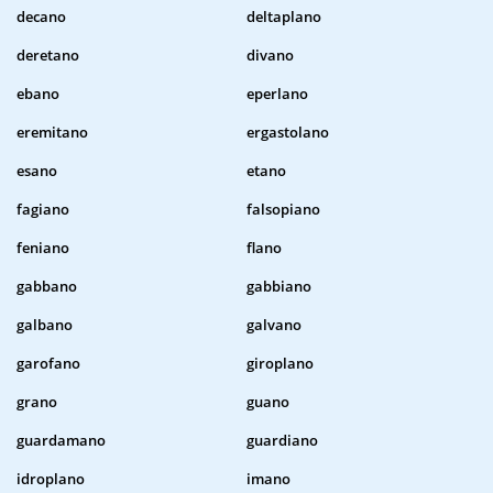
decano
deltaplano
deretano
divano
ebano
eperlano
eremitano
ergastolano
esano
etano
fagiano
falsopiano
feniano
flano
gabbano
gabbiano
galbano
galvano
garofano
giroplano
grano
guano
guardamano
guardiano
idroplano
imano