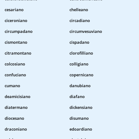
cesariano
chelleano
ciceroniano
circadiano
circumpadano
circumvesuviano
cismontano
cispadano
citramontano
clorofilliano
colcosiano
colligiano
confuciano
copernicano
cumano
danubiano
deamicisiano
diafano
diatermano
dickensiano
diocesano
disumano
draconiano
edoardiano