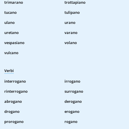
trimarano
trottapiano
tucano
tulipano
ulano
urano
uretano
varano
vespasiano
volano
vulcano
Verbi
interrogano
irrogano
rinterrogano
surrogano
abrogano
derogano
drogano
erogano
prorogano
rogano