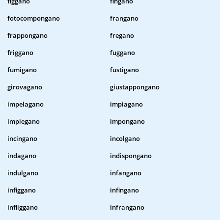
figgano
fingano
fotocompongano
frangano
frappongano
fregano
friggano
fuggano
fumigano
fustigano
girovagano
giustappongano
impelagano
impiagano
impiegano
impongano
incingano
incolgano
indagano
indispongano
indulgano
infangano
infiggano
infingano
infliggano
infrangano