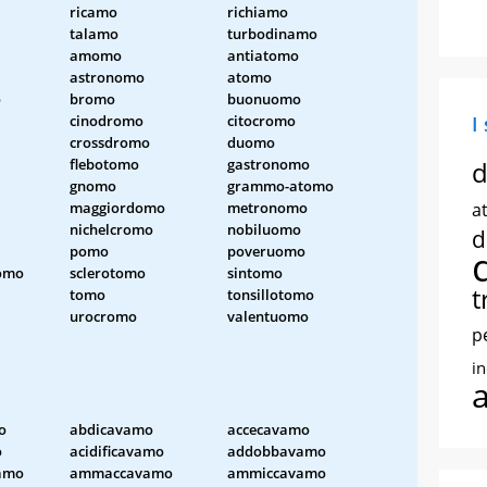
ricamo
richiamo
talamo
turbodinamo
amomo
antiatomo
astronomo
atomo
o
bromo
buonuomo
cinodromo
citocromo
I
crossdromo
duomo
flebotomo
gastronomo
d
gnomo
grammo-atomo
maggiordomo
metronomo
at
nichelcromo
nobiluomo
d
pomo
poveruomo
omo
sclerotomo
sintomo
t
tomo
tonsillotomo
urocromo
valentuomo
p
i
o
abdicavamo
accecavamo
o
acidificavamo
addobbavamo
amo
ammaccavamo
ammiccavamo