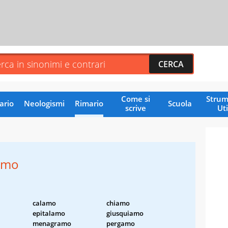
Come si
Strum
ario
Neologismi
Rimario
Scuola
scrive
Uti
amo
calamo
chiamo
epitalamo
giusquiamo
menagramo
pergamo