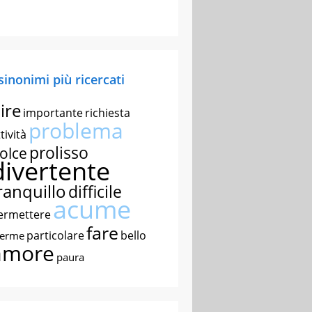
 sinonimi più ricercati
ire
importante
richiesta
problema
tività
prolisso
olce
divertente
ranquillo
difficile
acume
ermettere
fare
particolare
bello
nerme
amore
paura