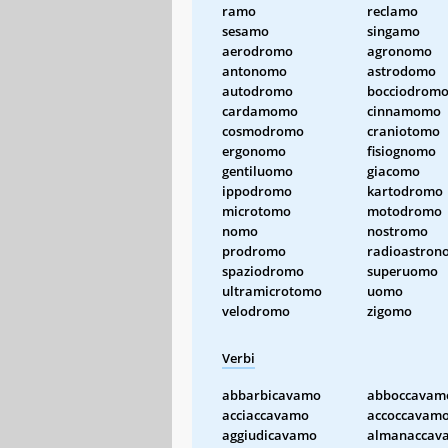
ramo
reclamo
sesamo
singamo
aerodromo
agronomo
antonomo
astrodomo
autodromo
bocciodrom
cardamomo
cinnamomo
cosmodromo
craniotomo
ergonomo
fisiognomo
gentiluomo
giacomo
ippodromo
kartodromo
microtomo
motodromo
nomo
nostromo
prodromo
radioastron
spaziodromo
superuomo
ultramicrotomo
uomo
velodromo
zigomo
Verbi
abbarbicavamo
abboccavam
acciaccavamo
accoccavam
aggiudicavamo
almanaccav