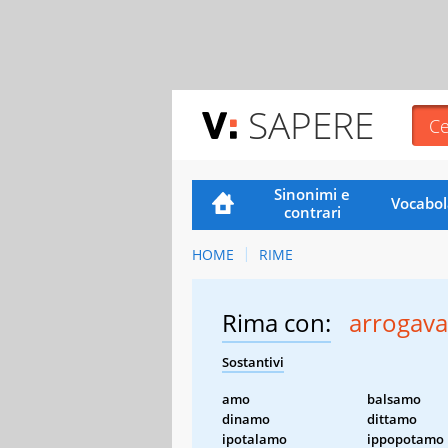
SAPERE
Sinonimi e
Vocabol
contrari
HOME
RIME
Rima con:
arrogav
Sostantivi
amo
balsamo
dinamo
dittamo
ipotalamo
ippopotamo