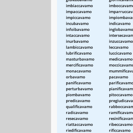
imbiaccavamo
imboccavam
impaccavamo
imparrucca
impiccavamo
impiombav
incubavamo
indicavamo
infoibavamo
inglobavam
intaccavamo
intersecava
inurbavamo
inzuccavamo
lambiccavamo
leccavamo
lubrificavamo
luccicavamo
masturbavamo
medicavamo
mercificavamo
moccicavam
monacavamo
mummificav
orbavamo
pacavamo
panificavamo
parificavam
perturbavamo
pianificava
piombavamo
pitoccavamo
predicavamo
pregiudicav
qualificavamo
rabboccava
radicavamo
ramificavam
resecavamo
resinificava
riattaccavamo
ribeccavamo
riedificavamo
rificcavamo