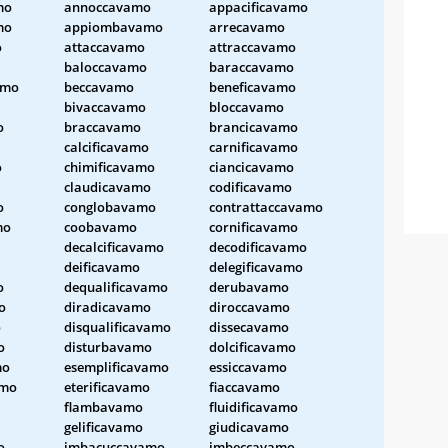
mo
annoccavamo
appacificavamo
mo
appiombavamo
arrecavamo
o
attaccavamo
attraccavamo
baloccavamo
baraccavamo
amo
beccavamo
beneficavamo
bivaccavamo
bloccavamo
o
braccavamo
brancicavamo
calcificavamo
carnificavamo
o
chimificavamo
ciancicavamo
claudicavamo
codificavamo
o
conglobavamo
contrattaccavamo
mo
coobavamo
cornificavamo
decalcificavamo
decodificavamo
deificavamo
delegificavamo
o
dequalificavamo
derubavamo
o
diradicavamo
diroccavamo
o
disqualificavamo
dissecavamo
o
disturbavamo
dolcificavamo
mo
esemplificavamo
essiccavamo
amo
eterificavamo
fiaccavamo
flambavamo
fluidificavamo
gelificavamo
giudicavamo
o
imbacuccavamo
imbeccavamo