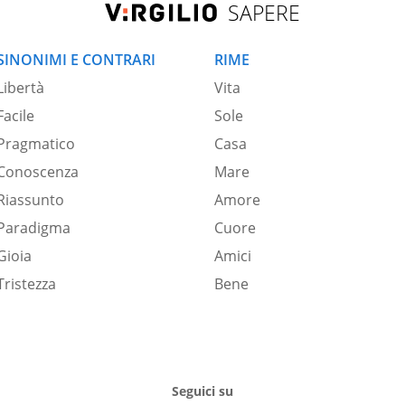
SAPERE
SINONIMI E CONTRARI
RIME
Libertà
Vita
Facile
Sole
Pragmatico
Casa
Conoscenza
Mare
Riassunto
Amore
Paradigma
Cuore
Gioia
Amici
Tristezza
Bene
Seguici su