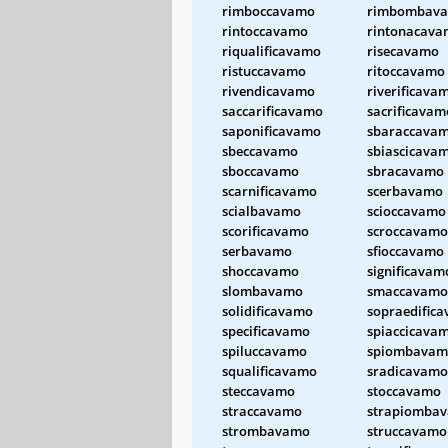
rimboccavamo
rimbombav
rintoccavamo
rintonacav
riqualificavamo
risecavamo
ristuccavamo
ritoccavamo
rivendicavamo
riverificava
saccarificavamo
sacrificavam
saponificavamo
sbaraccava
sbeccavamo
sbiascicava
sboccavamo
sbracavamo
scarnificavamo
scerbavamo
scialbavamo
scioccavamo
scorificavamo
scroccavamo
serbavamo
sfioccavamo
shoccavamo
significavam
slombavamo
smaccavamo
solidificavamo
sopraedific
specificavamo
spiaccicava
spiluccavamo
spiombavam
squalificavamo
sradicavamo
steccavamo
stoccavamo
straccavamo
strapiomba
strombavamo
struccavamo