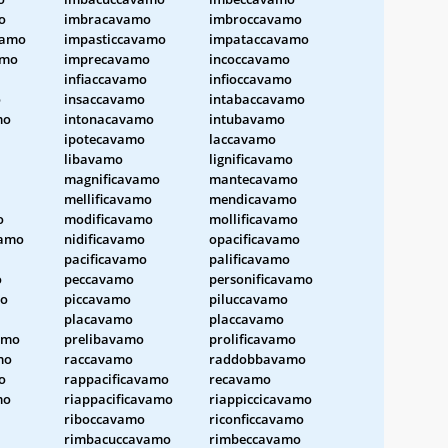
o
imbracavamo
imbroccavamo
vamo
impasticcavamo
impataccavamo
amo
imprecavamo
incoccavamo
infiaccavamo
infioccavamo
o
insaccavamo
intabaccavamo
mo
intonacavamo
intubavamo
ipotecavamo
laccavamo
libavamo
lignificavamo
magnificavamo
mantecavamo
mellificavamo
mendicavamo
o
modificavamo
mollificavamo
amo
nidificavamo
opacificavamo
pacificavamo
palificavamo
o
peccavamo
personificavamo
mo
piccavamo
piluccavamo
placavamo
placcavamo
amo
prelibavamo
prolificavamo
mo
raccavamo
raddobbavamo
o
rappacificavamo
recavamo
mo
riappacificavamo
riappiccicavamo
riboccavamo
riconficcavamo
rimbacuccavamo
rimbeccavamo