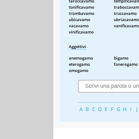
taroccavamo
tempificava
tonificavamo
traboccava
trombavamo
truccavamo
ubicavamo
ubriacavam
vacavamo
vanificavam
vinificavamo
Aggettivi
anemogamo
bigamo
eterogamo
fanerogamo
omogamo
A
B
C
D
E
F
G
H
I
J