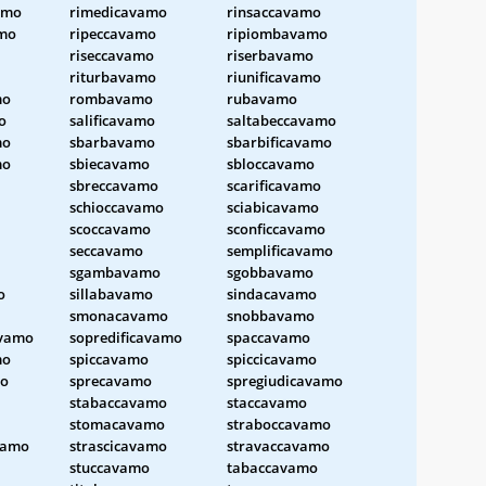
amo
rimedicavamo
rinsaccavamo
amo
ripeccavamo
ripiombavamo
riseccavamo
riserbavamo
riturbavamo
riunificavamo
mo
rombavamo
rubavamo
o
salificavamo
saltabeccavamo
mo
sbarbavamo
sbarbificavamo
mo
sbiecavamo
sbloccavamo
sbreccavamo
scarificavamo
schioccavamo
sciabicavamo
scoccavamo
sconficcavamo
seccavamo
semplificavamo
sgambavamo
sgobbavamo
o
sillabavamo
sindacavamo
smonacavamo
snobbavamo
avamo
sopredificavamo
spaccavamo
mo
spiccavamo
spiccicavamo
o
sprecavamo
spregiudicavamo
stabaccavamo
staccavamo
stomacavamo
straboccavamo
vamo
strascicavamo
stravaccavamo
stuccavamo
tabaccavamo