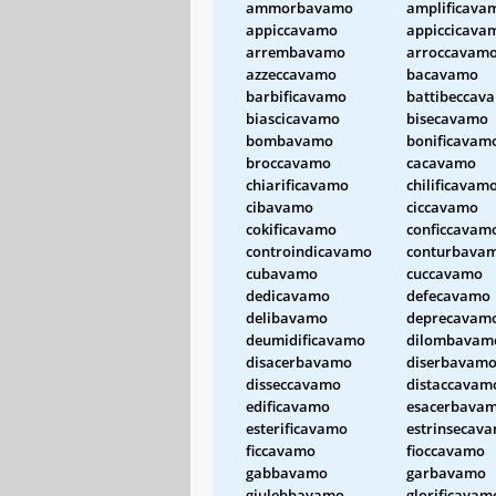
ammorbavamo
amplificava
appiccavamo
appiccicava
arrembavamo
arroccavam
azzeccavamo
bacavamo
barbificavamo
battibeccav
biascicavamo
bisecavamo
bombavamo
bonificavam
broccavamo
cacavamo
chiarificavamo
chilificavam
cibavamo
ciccavamo
cokificavamo
conficcavam
controindicavamo
conturbava
cubavamo
cuccavamo
dedicavamo
defecavamo
delibavamo
deprecavam
deumidificavamo
dilombavam
disacerbavamo
diserbavam
disseccavamo
distaccavam
edificavamo
esacerbava
esterificavamo
estrinsecav
ficcavamo
fioccavamo
gabbavamo
garbavamo
giulebbavamo
glorificavam