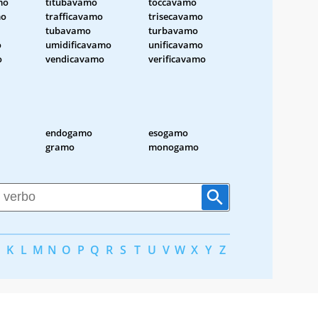
mo
titubavamo
toccavamo
mo
trafficavamo
trisecavamo
tubavamo
turbavamo
o
umidificavamo
unificavamo
o
vendicavamo
verificavamo
endogamo
esogamo
gramo
monogamo
K
L
M
N
O
P
Q
R
S
T
U
V
W
X
Y
Z