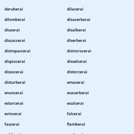
deruberai
dilacerai
dilomberai
disacerberai
disaerai
disalberai
discaccerai
diserberai
disimpaccerai
disincrocerai
dispiacerai
disselcerai
dissocerai
distorcerai
disturberai
emacerai
enuncerai
esacerberai
estorcerai
esulcerai
evincerai
falcerai
fascerai
flamberai