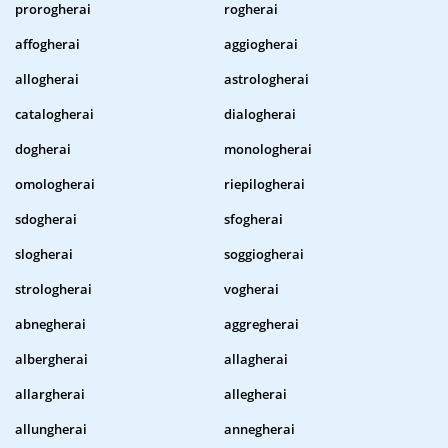
prorogherai
rogherai
affogherai
aggiogherai
allogherai
astrologherai
catalogherai
dialogherai
dogherai
monologherai
omologherai
riepilogherai
sdogherai
sfogherai
slogherai
soggiogherai
strologherai
vogherai
abnegherai
aggregherai
albergherai
allagherai
allargherai
allegherai
allungherai
annegherai