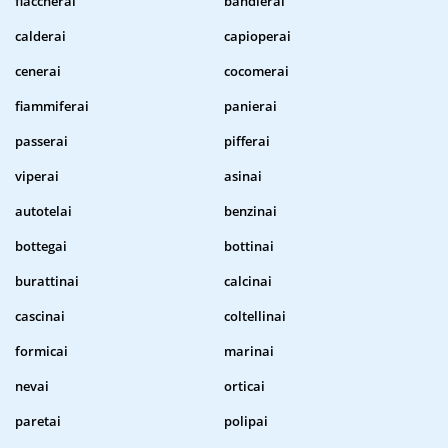
fiaccherai
bandierai
calderai
capioperai
cenerai
cocomerai
fiammiferai
panierai
passerai
pifferai
viperai
asinai
autotelai
benzinai
bottegai
bottinai
burattinai
calcinai
cascinai
coltellinai
formicai
marinai
nevai
orticai
paretai
polipai