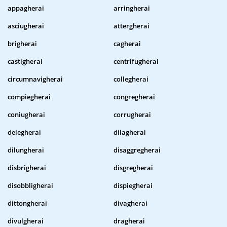
appagherai
arringherai
asciugherai
attergherai
brigherai
cagherai
castigherai
centrifugherai
circumnavigherai
collegherai
compiegherai
congregherai
coniugherai
corrugherai
delegherai
dilagherai
dilungherai
disaggregherai
disbrigherai
disgregherai
disobbligherai
dispiegherai
dittongherai
divagherai
divulgherai
dragherai