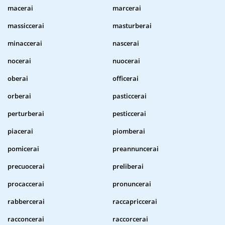
macerai
marcerai
massiccerai
masturberai
minaccerai
nascerai
nocerai
nuocerai
oberai
officerai
orberai
pasticcerai
perturberai
pesticcerai
piacerai
piomberai
pomicerai
preannuncerai
precuocerai
preliberai
procaccerai
pronuncerai
rabbercerai
raccapriccerai
racconcerai
raccorcerai