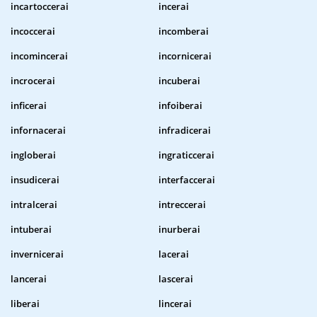
incartoccerai
incerai
incoccerai
incomberai
incomincerai
incornicerai
incrocerai
incuberai
inficerai
infoiberai
infornacerai
infradicerai
ingloberai
ingraticcerai
insudicerai
interfaccerai
intralcerai
intreccerai
intuberai
inurberai
invernicerai
lacerai
lancerai
lascerai
liberai
lincerai