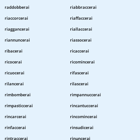
raddobberai
riabbraccerai
riaccorcerai
riaffaccerai
riaggancerai
riallaccerai
riannuncerai
riassocerai
ribacerai
ricaccerai
ricocerai
ricomincerai
ricuocerai
rifascerai
rilancerai
rilascerai
rimbomberai
rimpannuccerai
rimpasticcerai
rincantuccerai
rincarcerai
rincomincerai
rinfaccerai
rinsudicerai
rintraccerai
rinuncerai