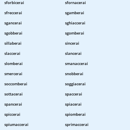
sforbicerai
sfornacerai
sfreccerai
sgamberai
sgancerai
sghiaccerai
sgobberai
sgomberai
sillaberai
sincerai
slaccerai
slancerai
slomberai
smanaccerai
smercerai
snobberai
soccomberai
soggiacerai
sottacerai
spaccerai
spancerai
spiacerai
spiccerai
spiomberai
spiumaccerai
sprimaccerai