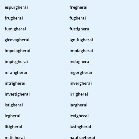
espurgherai
fregherai
frugherai
fugherai
fumigherai
fustigherai
girovagherai
ignifugherai
impelagherai
impiagherai
impiegherai
indagherai
infangherai
ingorgherai
intrigherai
invergherai
investigherai
irrigherai
istigherai
largherai
legherai
levigherai
litigherai
lusingherai
mitigherai
naufragherai