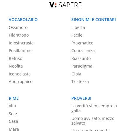
SAPERE
VOCABOLARIO
SINONIMI E CONTRARI
Ossimoro
Libertà
Filantropo
Facile
Idiosincrasia
Pragmatico
Pusillanime
Conoscenza
Refuso
Riassunto
Neofita
Paradigma
Iconoclasta
Gioia
Apotropaico
Tristezza
RIME
PROVERBI
Vita
La verità vien sempre a
galla
Sole
Uomo avvisato, mezzo
Casa
salvato
Mare
Una rondine non fa