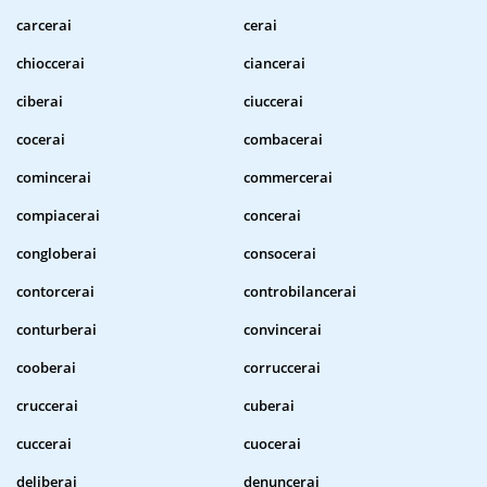
carcerai
cerai
chioccerai
ciancerai
ciberai
ciuccerai
cocerai
combacerai
comincerai
commercerai
compiacerai
concerai
congloberai
consocerai
contorcerai
controbilancerai
conturberai
convincerai
cooberai
corruccerai
cruccerai
cuberai
cuccerai
cuocerai
deliberai
denuncerai