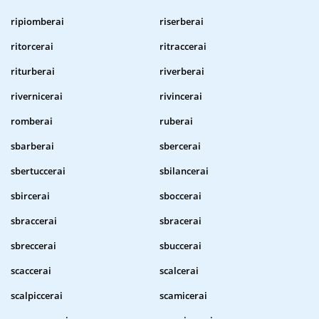
ripiomberai
riserberai
ritorcerai
ritraccerai
riturberai
riverberai
rivernicerai
rivincerai
romberai
ruberai
sbarberai
sbercerai
sbertuccerai
sbilancerai
sbircerai
sboccerai
sbraccerai
sbracerai
sbreccerai
sbuccerai
scaccerai
scalcerai
scalpiccerai
scamicerai