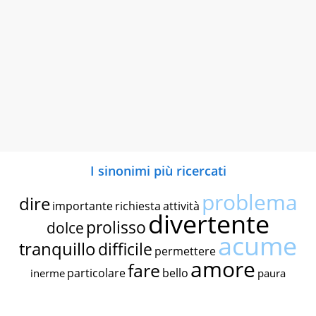
I sinonimi più ricercati
problema
dire
importante
richiesta
attività
divertente
prolisso
dolce
acume
tranquillo
difficile
permettere
amore
fare
particolare
bello
inerme
paura