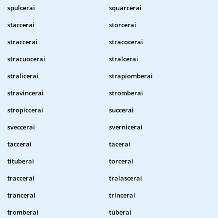
spulcerai
squarcerai
staccerai
storcerai
straccerai
stracocerai
stracuocerai
stralcerai
stralicerai
strapiomberai
stravincerai
stromberai
stropiccerai
succerai
sveccerai
svernicerai
taccerai
tacerai
tituberai
torcerai
traccerai
tralascerai
trancerai
trincerai
tromberai
tuberai