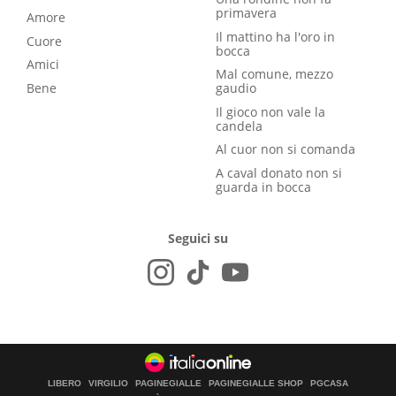
primavera
Amore
Il mattino ha l'oro in
Cuore
bocca
Amici
Mal comune, mezzo
Bene
gaudio
Il gioco non vale la
candela
Al cuor non si comanda
A caval donato non si
guarda in bocca
Seguici su
LIBERO
VIRGILIO
PAGINEGIALLE
PAGINEGIALLE SHOP
PGCASA