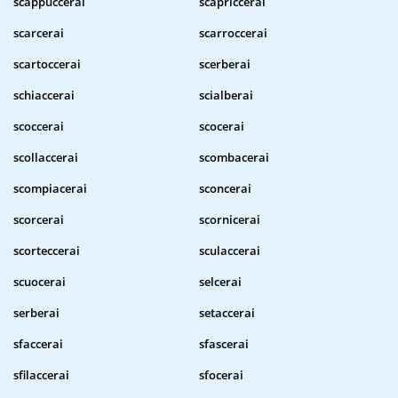
scappuccerai
scapriccerai
scarcerai
scarroccerai
scartoccerai
scerberai
schiaccerai
scialberai
scoccerai
scocerai
scollaccerai
scombacerai
scompiacerai
sconcerai
scorcerai
scornicerai
scorteccerai
sculaccerai
scuocerai
selcerai
serberai
setaccerai
sfaccerai
sfascerai
sfilaccerai
sfocerai