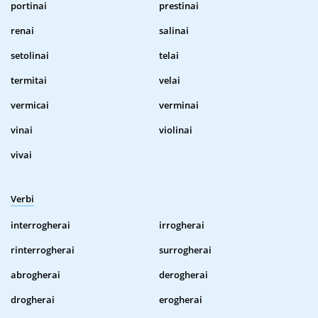
portinai
prestinai
renai
salinai
setolinai
telai
termitai
velai
vermicai
verminai
vinai
violinai
vivai
Verbi
interrogherai
irrogherai
rinterrogherai
surrogherai
abrogherai
derogherai
drogherai
erogherai