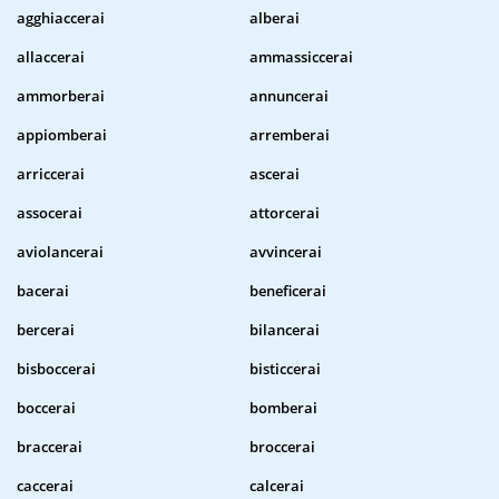
agghiaccerai
alberai
allaccerai
ammassiccerai
ammorberai
annuncerai
appiomberai
arremberai
arriccerai
ascerai
assocerai
attorcerai
aviolancerai
avvincerai
bacerai
beneficerai
bercerai
bilancerai
bisboccerai
bisticcerai
boccerai
bomberai
braccerai
broccerai
caccerai
calcerai