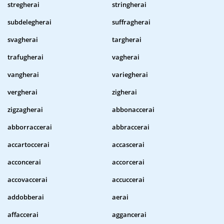
stregherai
stringherai
subdelegherai
suffragherai
svagherai
targherai
trafugherai
vagherai
vangherai
variegherai
vergherai
zigherai
zigzagherai
abbonaccerai
abborraccerai
abbraccerai
accartoccerai
accascerai
acconcerai
accorcerai
accovaccerai
accuccerai
addobberai
aerai
affaccerai
aggancerai