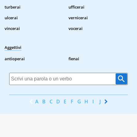
turberai
ufficerai
ulcerai
vernicerai
vincerai
vocerai
Aggettivi
antioperai
fienai
A
B
C
D
E
F
G
H
I
J
K
L
M
N