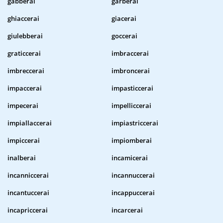
gabberai
garberai
ghiaccerai
giacerai
giulebberai
goccerai
graticcerai
imbraccerai
imbreccerai
imbroncerai
impaccerai
impasticcerai
impecerai
impelliccerai
impiallaccerai
impiastriccerai
impiccerai
impiomberai
inalberai
incamicerai
incanniccerai
incannuccerai
incantuccerai
incappuccerai
incapriccerai
incarcerai