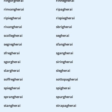
ringorgherai
rinnegherai
rinvangherai
ripagherai
ripiegherai
rispiegherai
rivangherai
sbrigherai
scollegherai
segherai
segregherai
sfangherai
sfregherai
sgangherai
sgorgherai
siringherai
slargherai
slegherai
soffregherai
sottopagherai
spiegherai
spigherai
sprangherai
spurgherai
stangherai
strapagherai