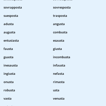
sovrapposta
sovresposta
suesposta
trasposta
adusta
angusta
augusta
combusta
entusiasta
esausta
fausta
giusta
guasta
incombusta
inesausta
infausta
ingiusta
nefasta
onusta
rimasta
robusta
usta
vasta
venusta