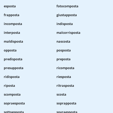
esposta
fotocomposta
frapposta
giustapposta
incomposta
indisposta
interposta
malcorrisposta
maldisposta
nascosta
opposta
posposta
predisposta
preposta
presupposta
ricomposta
ridisposta
riesposta
riposta
ritrasposta
scomposta
scosta
sopraesposta
soprapposta
sottoesposta
sovraesposta