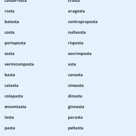
caldarrosta
crosta
rosta
aragosta
batosta
controproposta
costa
nullaosta
portaposta
risposta
sosta
sovrimposta
vermicomposta
asta
basta
canasta
catasta
cineasta
colapasta
dinasta
encomiasta
ginnasta
lasta
parasta
pasta
peltasta