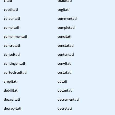
citati
coabitati
coeditati
cogitati
coibentati
commentati
compitati
completati
complimentati
concitati
concretati
constatati
consultati
contentati
contingentati
convitati
cortocircuitati
costatati
crepitati
datati
debilitati
decantati
decapitati
decrementati
decrepitati
decretati