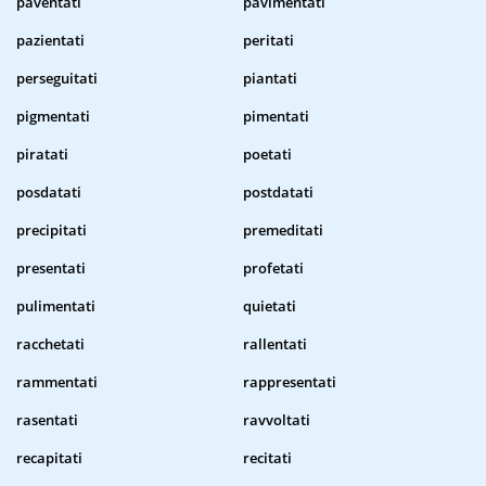
paventati
pavimentati
pazientati
peritati
perseguitati
piantati
pigmentati
pimentati
piratati
poetati
posdatati
postdatati
precipitati
premeditati
presentati
profetati
pulimentati
quietati
racchetati
rallentati
rammentati
rappresentati
rasentati
ravvoltati
recapitati
recitati