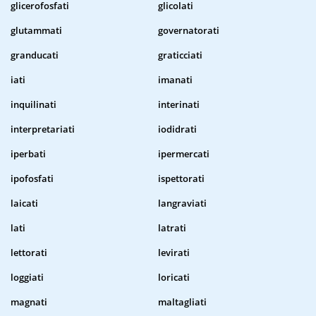
glicerofosfati
glicolati
glutammati
governatorati
granducati
graticciati
iati
imanati
inquilinati
interinati
interpretariati
iodidrati
iperbati
ipermercati
ipofosfati
ispettorati
laicati
langraviati
lati
latrati
lettorati
levirati
loggiati
loricati
magnati
maltagliati