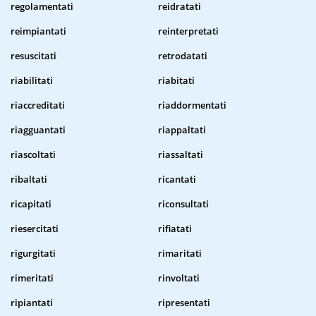
regolamentati
reidratati
reimpiantati
reinterpretati
resuscitati
retrodatati
riabilitati
riabitati
riaccreditati
riaddormentati
riagguantati
riappaltati
riascoltati
riassaltati
ribaltati
ricantati
ricapitati
riconsultati
riesercitati
rifiatati
rigurgitati
rimaritati
rimeritati
rinvoltati
ripiantati
ripresentati