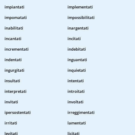
impiantati
implementati
impomatati
impossibilitati
inabilitati
inargentati
incantati
incitati
incrementati
indebitati
indentati
inguantati
ingurgitati
inquietati
insultati
intentati
interpretati
introitati
invitati
involtati
ipersostentati
irreggimentati
irritati
lamentati
levitati
licitati