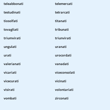
teleabbonati
telemercati
testudinati
tetrarcati
tiosolfati
titanati
tovagliati
tribunati
triumvirati
triunvirati
ungulati
uranati
urati
urocordati
valerianati
vanadati
vicariati
viceconsolati
vicecurati
vicinati
visirati
volontariati
vombati
zirconati