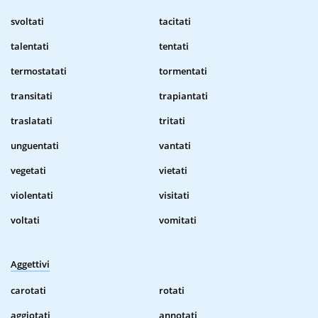
svoltati
tacitati
talentati
tentati
termostatati
tormentati
transitati
trapiantati
traslatati
tritati
unguentati
vantati
vegetati
vietati
violentati
visitati
voltati
vomitati
Aggettivi
carotati
rotati
aggiotati
annotati