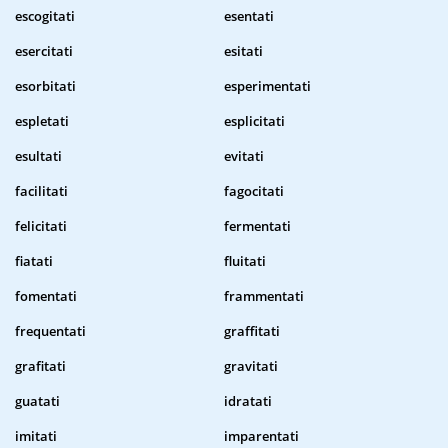
escogitati
esentati
esercitati
esitati
esorbitati
esperimentati
espletati
esplicitati
esultati
evitati
facilitati
fagocitati
felicitati
fermentati
fiatati
fluitati
fomentati
frammentati
frequentati
graffitati
grafitati
gravitati
guatati
idratati
imitati
imparentati