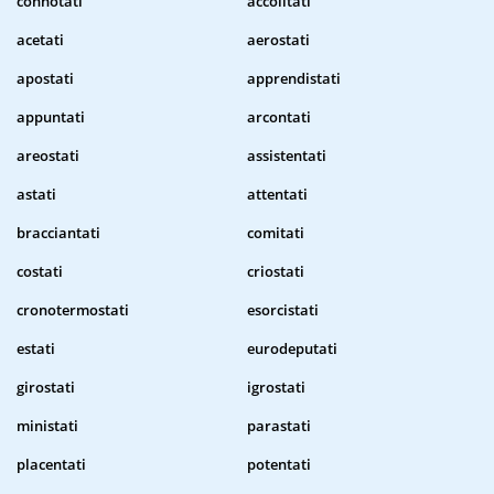
connotati
accolitati
acetati
aerostati
apostati
apprendistati
appuntati
arcontati
areostati
assistentati
astati
attentati
bracciantati
comitati
costati
criostati
cronotermostati
esorcistati
estati
eurodeputati
girostati
igrostati
ministati
parastati
placentati
potentati