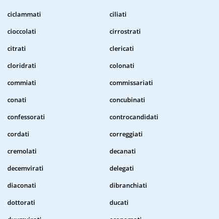
ciclammati
ciliati
cioccolati
cirrostrati
citrati
clericati
cloridrati
colonati
commiati
commissariati
conati
concubinati
confessorati
controcandidati
cordati
correggiati
cremolati
decanati
decemvirati
delegati
diaconati
dibranchiati
dottorati
ducati