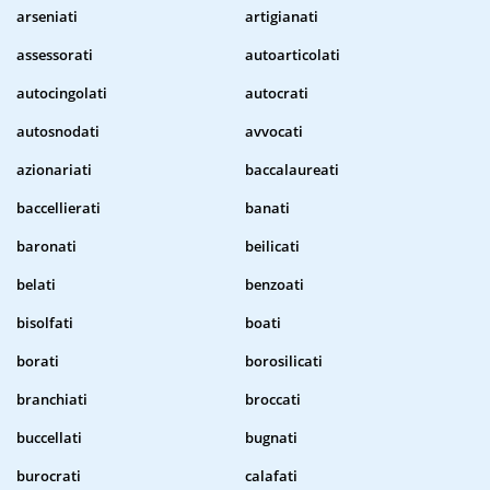
arseniati
artigianati
assessorati
autoarticolati
autocingolati
autocrati
autosnodati
avvocati
azionariati
baccalaureati
baccellierati
banati
baronati
beilicati
belati
benzoati
bisolfati
boati
borati
borosilicati
branchiati
broccati
buccellati
bugnati
burocrati
calafati