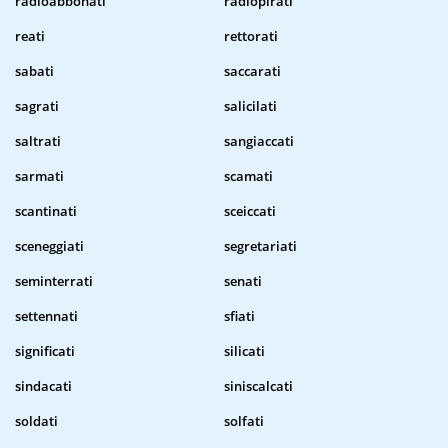
radioabbonati
radiopirati
reati
rettorati
sabati
saccarati
sagrati
salicilati
saltrati
sangiaccati
sarmati
scamati
scantinati
sceiccati
sceneggiati
segretariati
seminterrati
senati
settennati
sfiati
significati
silicati
sindacati
siniscalcati
soldati
solfati