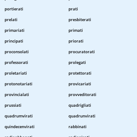
portierati
prati
prelati
presbiterati
primariati
primati
principati
priorati
proconsolati
procuratorati
professorati
prolegati
proletariati
protettorati
protonotariati
provicariati
provincialati
provveditorati
prussiati
quadrigliati
quadrumvirati
quadrunvirati
quindecenvirati
rabbinati