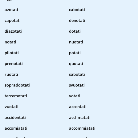
azotati
cabotati
capotati
denotati
diazotati
dotati
notati
nuotati
pilotati
potati
prenotati
quotati
ruotati
sabotati
sopraddotati
svuotati
terremotati
votati
vuotati
accentati
accidentati
acclimatati
accomiatati
accommiatati