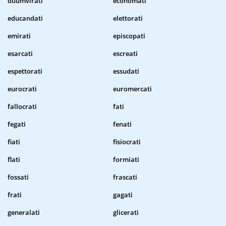
duumvirati
economati
educandati
elettorati
emirati
episcopati
esarcati
escreati
espettorati
essudati
eurocrati
euromercati
fallocrati
fati
fegati
fenati
fiati
fisiocrati
flati
formiati
fossati
frascati
frati
gagati
generalati
glicerati