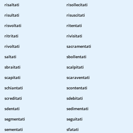
risaltati
risollecitati
risultati
risuscitati
risvoltati
ritentati
ritritati
rivisitati
rivoltati
sacramentati
saltati
sbollentati
sbraitati
scalpitati
scapitati
scaraventati
schiantati
scontentati
screditati
sdebitati
sdentati
sedimentati
segmentati
seguitati
sementati
sfatati