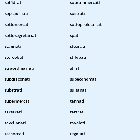
solfidrati
soprammercati
sopraornati
sostrati
sottomercati
sottoproletariati
sottosegretariati
spati
stannati
stearati
stereobati
stilobati
straordinariati
strati
subdiaconati
subeconomati
substrati
sultanati
supermercati
tannati
tartarati
tartrati
tavellonati
tavolati
tecnocrati
tegolati