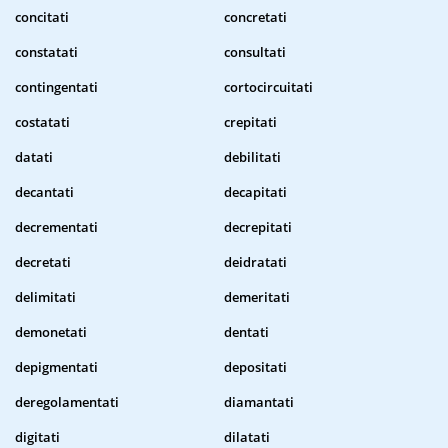
concitati
concretati
constatati
consultati
contingentati
cortocircuitati
costatati
crepitati
datati
debilitati
decantati
decapitati
decrementati
decrepitati
decretati
deidratati
delimitati
demeritati
demonetati
dentati
depigmentati
depositati
deregolamentati
diamantati
digitati
dilatati