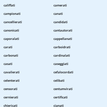
califfati
camerati
campionati
canati
cancellierati
candidati
canonicati
cantautorati
caporalati
cappellanati
carati
carboidrati
carbonati
cardinalati
casati
caseggiati
cavalierati
cefalocordati
celenterati
celibati
censorati
centumvirati
cernierati
certificati
chiericati
cianati