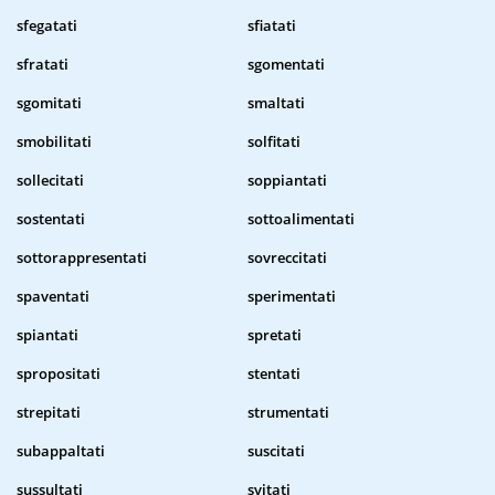
sfegatati
sfiatati
sfratati
sgomentati
sgomitati
smaltati
smobilitati
solfitati
sollecitati
soppiantati
sostentati
sottoalimentati
sottorappresentati
sovreccitati
spaventati
sperimentati
spiantati
spretati
spropositati
stentati
strepitati
strumentati
subappaltati
suscitati
sussultati
svitati