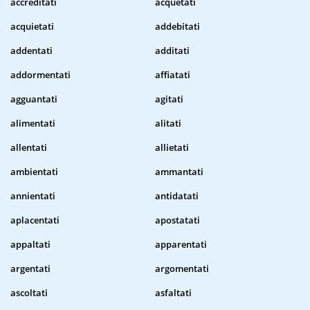
accreditati
acquetati
acquietati
addebitati
addentati
additati
addormentati
affiatati
agguantati
agitati
alimentati
alitati
allentati
allietati
ambientati
ammantati
annientati
antidatati
aplacentati
apostatati
appaltati
apparentati
argentati
argomentati
ascoltati
asfaltati