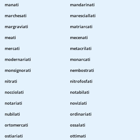
manati
mandarinati
marchesati
maresciallati
margraviati
matriarcati
meati
mecenati
mercati
metacrilati
modernariati
monarcati
monsignorati
nembostrati
nitrati
nitrofosfati
nocciolati
notabilati
notariati
noviziati
nubilati
ordinariati
ortomercati
ossalati
ostiariati
ottimati