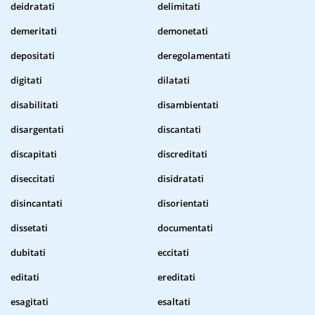
deidratati
delimitati
demeritati
demonetati
depositati
deregolamentati
digitati
dilatati
disabilitati
disambientati
disargentati
discantati
discapitati
discreditati
diseccitati
disidratati
disincantati
disorientati
dissetati
documentati
dubitati
eccitati
editati
ereditati
esagitati
esaltati