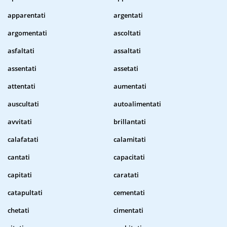
apparentati
argentati
argomentati
ascoltati
asfaltati
assaltati
assentati
assetati
attentati
aumentati
auscultati
autoalimentati
avvitati
brillantati
calafatati
calamitati
cantati
capacitati
capitati
caratati
catapultati
cementati
chetati
cimentati