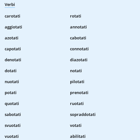
Verbi
carotati
rotati
aggiotati
annotati
azotati
cabotati
capotati
connotati
denotati
diazotati
dotati
notati
nuotati
pilotati
potati
prenotati
quotati
ruotati
sabotati
sopraddotati
svuotati
votati
vuotati
abilitati