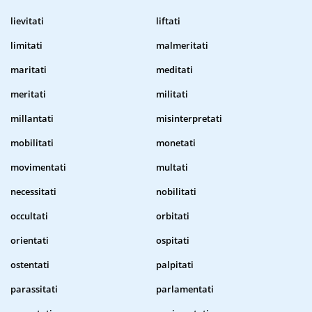
lievitati
liftati
limitati
malmeritati
maritati
meditati
meritati
militati
millantati
misinterpretati
mobilitati
monetati
movimentati
multati
necessitati
nobilitati
occultati
orbitati
orientati
ospitati
ostentati
palpitati
parassitati
parlamentati