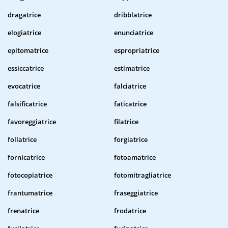
dragatrice
dribblatrice
elogiatrice
enunciatrice
epitomatrice
espropriatrice
essiccatrice
estimatrice
evocatrice
falciatrice
falsificatrice
faticatrice
favoreggiatrice
filatrice
follatrice
forgiatrice
fornicatrice
fotoamatrice
fotocopiatrice
fotomitragliatrice
frantumatrice
fraseggiatrice
frenatrice
frodatrice