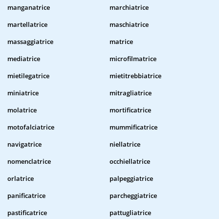
manganatrice
marchiatrice
martellatrice
maschiatrice
massaggiatrice
matrice
mediatrice
microfilmatrice
mietilegatrice
mietitrebbiatrice
miniatrice
mitragliatrice
molatrice
mortificatrice
motofalciatrice
mummificatrice
navigatrice
niellatrice
nomenclatrice
occhiellatrice
orlatrice
palpeggiatrice
panificatrice
parcheggiatrice
pastificatrice
pattugliatrice