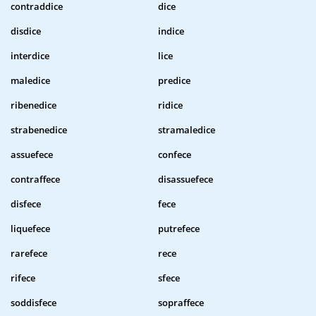
contraddice
dice
disdice
indice
interdice
lice
maledice
predice
ribenedice
ridice
strabenedice
stramaledice
assuefece
confece
contraffece
disassuefece
disfece
fece
liquefece
putrefece
rarefece
rece
rifece
sfece
soddisfece
sopraffece