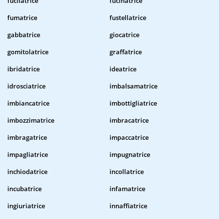
fucilatrice
fucinatrice
fumatrice
fustellatrice
gabbatrice
giocatrice
gomitolatrice
graffatrice
ibridatrice
ideatrice
idrosciatrice
imbalsamatrice
imbiancatrice
imbottigliatrice
imbozzimatrice
imbracatrice
imbragatrice
impaccatrice
impagliatrice
impugnatrice
inchiodatrice
incollatrice
incubatrice
infamatrice
ingiuriatrice
innaffiatrice