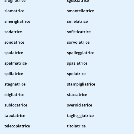
sfogliatrice
sgusciatrice
slamatrice
smantellatrice
smerigliatrice
smielatrice
sodatrice
sofisticatrice
sondatrice
sorvolatrice
spalatrice
spalleggiatrice
spalmatrice
spaziatrice
spillatrice
spolatrice
stagnatrice
stampigliatrice
stigliatrice
stuccatrice
sublocatrice
sverniciatrice
tabulatrice
taglieggiatrice
telecopiatrice
titolatrice