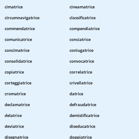
cimatrice
cineamatrice
circumnavigatrice
classificatrice
commendatrice
compendiatrice
comunicatrice
conciatrice
concimatrice
coniugatrice
consolidatrice
convocatrice
copiatrice
correlatrice
corteggiatrice
crivellatrice
cromatrice
datrice
declamatrice
defraudatrice
delatrice
demistificatrice
deviatrice
diseducatrice
disegnatrice
doppiatrice