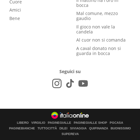
Il mattino ha l'oro in
Cuore
bocca
Amici
Mal comune, mezzo
Bene
gaudio
Il gioco non vale la
candela
Al cuor non si comanda
A caval donato non si
guarda in bocca
Seguici su
LIBERO
VIRGILIO
PAGINEGIALLE
PAGINEGIALLE SHOP
PGCASA
PAGINEBIANCHE
TUTTOCITTÀ
DILEI
SIVIAGGIA
QUIFINANZA
BUONISSIMO
SUPEREVA