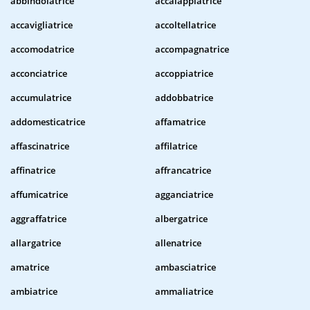
abbindolatrice
accalappiatrice
accavigliatrice
accoltellatrice
accomodatrice
accompagnatrice
acconciatrice
accoppiatrice
accumulatrice
addobbatrice
addomesticatrice
affamatrice
affascinatrice
affilatrice
affinatrice
affrancatrice
affumicatrice
agganciatrice
aggraffatrice
albergatrice
allargatrice
allenatrice
amatrice
ambasciatrice
ambiatrice
ammaliatrice