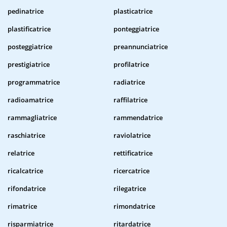
pedinatrice
plasticatrice
plastificatrice
ponteggiatrice
posteggiatrice
preannunciatrice
prestigiatrice
profilatrice
programmatrice
radiatrice
radioamatrice
raffilatrice
rammagliatrice
rammendatrice
raschiatrice
raviolatrice
relatrice
rettificatrice
ricalcatrice
ricercatrice
rifondatrice
rilegatrice
rimatrice
rimondatrice
risparmiatrice
ritardatrice