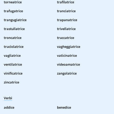
torneatrice
trafilatrice
trafugatrice
tranciatrice
trangugiatrice
trapanatrice
trastullatrice
trivellatrice
troncatrice
truccatrice
truciolatrice
vagheggiatrice
vagliatrice
vaticinatrice
ventilatrice
videoamatrice
vinificatrice
zangolatrice
zincatrice
Verbi
addice
benedice