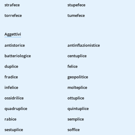
strafece
stupefece
torrefece
tumefece
Aggettivi
antistorice
antinflazionistice
batteriologice
centuplice
duplice
felice
fradice
geopolitice
infelice
molteplice
ossidrilice
ottuplice
quadruplice
quintuplice
rabice
semplice
sestuplice
soffice