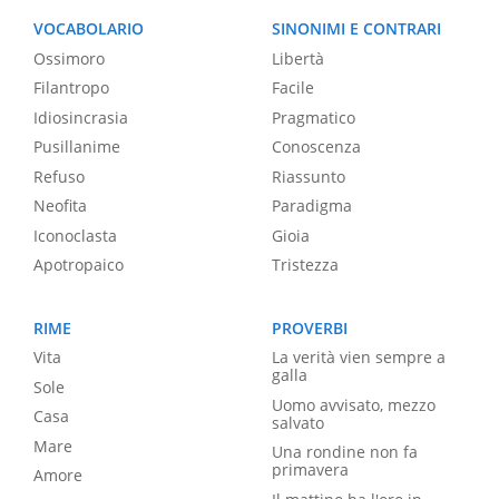
VOCABOLARIO
SINONIMI E CONTRARI
Ossimoro
Libertà
Filantropo
Facile
Idiosincrasia
Pragmatico
Pusillanime
Conoscenza
Refuso
Riassunto
Neofita
Paradigma
Iconoclasta
Gioia
Apotropaico
Tristezza
RIME
PROVERBI
Vita
La verità vien sempre a
galla
Sole
Uomo avvisato, mezzo
Casa
salvato
Mare
Una rondine non fa
primavera
Amore