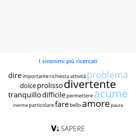
I sinonimi più ricercati
problema
dire
importante
richiesta
attività
divertente
prolisso
dolce
acume
tranquillo
difficile
permettere
amore
fare
particolare
bello
inerme
paura
SAPERE