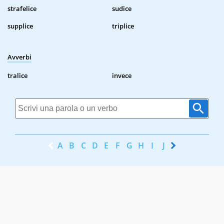
strafelice
sudice
supplice
triplice
Avverbi
tralice
invece
A
B
C
D
E
F
G
H
I
J
K
L
M
N