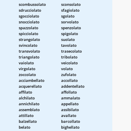
scombussolato
sconsolato
sdrucciolato
sfagiolato
sgocciolato
sgolato
snocciolato
sorvolato
spazzolato
spenzolato
spicciolato
spigolato
strangolato
suolato
svincolato
tavolato
transvolato
trasecolato
triangolato
tribolato
vaiolato
veicolato
virgolato
volato
zoccolato
zufolato
acciambellato
accollato
acquerellato
addentellato
affilato
affollato
alchilato
ammalato
annichilato
appellato
assemblato
assibilato
attillato
avallato
balzellato
barcollato
belato
bighellato