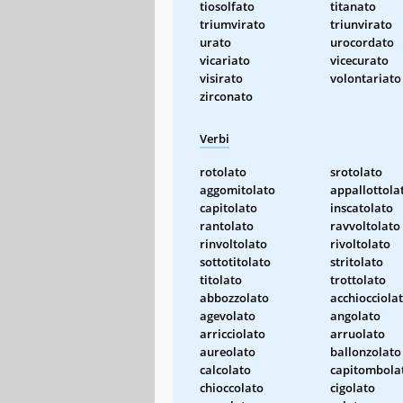
tiosolfato
titanato
triumvirato
triunvirato
urato
urocordato
vicariato
vicecurato
visirato
volontariato
zirconato
Verbi
rotolato
srotolato
aggomitolato
appallottola
capitolato
inscatolato
rantolato
ravvoltolato
rinvoltolato
rivoltolato
sottotitolato
stritolato
titolato
trottolato
abbozzolato
acchiocciola
agevolato
angolato
arricciolato
arruolato
aureolato
ballonzolato
calcolato
capitombola
chioccolato
cigolato