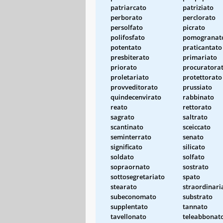
patriarcato
patriziato
perborato
perclorato
persolfato
picrato
polifosfato
pomogranat
potentato
praticantato
presbiterato
primariato
priorato
procuratora
proletariato
protettorato
provveditorato
prussiato
quindecenvirato
rabbinato
reato
rettorato
sagrato
saltrato
scantinato
sceiccato
seminterrato
senato
significato
silicato
soldato
solfato
sopraornato
sostrato
sottosegretariato
spato
stearato
straordinari
subeconomato
substrato
supplentato
tannato
tavellonato
teleabbonat