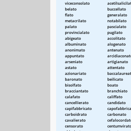
viceconsolato
acetilsalicila
belato
buccellato
flato
generalato
metacrilato
notabilato
palato
pascialato
provincialato
pugilato
abigeato
accolitato
albuminato
alogenato
anonimato
antenato
appuntato
arcidiaconat
arseniato
artigianato
astato
attentato
azionariato
baccalaurea
baronato
beilicato
bisolfato
boato
bracciantato
branchiato
calafato
califfato
cancellierato
candidato
capifabbricato
capofabbric
carboidrato
carbonato
cavalierato
cefalocordat
censorato
centumvirat