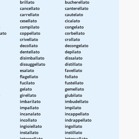
brillato
bucherellato
cancellato
canterellato
carrellato
cautelato
cesellato
cicalato
o
compilato
congelato
lato
coppellato
corbellato
crivellato
crollato
decollato
decongelato
dentellato
depilato
disimballato
dissalato
dissuggellato
distillato
esalato
favellato
flagellato
follato
fucilato
fustellato
gelato
gemellato
o
girellato
giubilato
imbarilato
imbudellato
impallato
impilato
incanalato
incappellato
incollato
indrappellato
ingioiellato
ingollato
installato
instillato
interpellato
intervallato