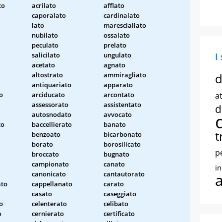
to
acrilato
afflato
caporalato
cardinalato
lato
maresciallato
nubilato
ossalato
peculato
prelato
salicilato
ungulato
I
acetato
agnato
altostrato
ammiragliato
d
antiquariato
apparato
o
arciducato
arcontato
at
assessorato
assistentato
d
autosnodato
avvocato
to
baccellierato
banato
t
benzoato
bicarbonato
borato
borosilicato
p
broccato
bugnato
campionato
canato
i
canonicato
cantautorato
ato
cappellanato
carato
casato
caseggiato
o
celenterato
celibato
o
cernierato
certificato