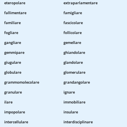
eteropolare
extraparlamentare
fallimentare
famigliare
familiare
fascicolare
fogliare
follicolare
gangliare
gemellare
gemmipare
ghiandolare
giugulare
glandolare
globulare
glomerulare
grammomolecolare
grandangolare
granulare
ignare
ilare
immobiliare
impopolare
insulare
intercellulare
interdisciplinare