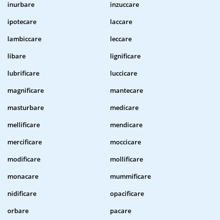
inurbare
inzuccare
ipotecare
laccare
lambiccare
leccare
libare
lignificare
lubrificare
luccicare
magnificare
mantecare
masturbare
medicare
mellificare
mendicare
mercificare
moccicare
modificare
mollificare
monacare
mummificare
nidificare
opacificare
orbare
pacare