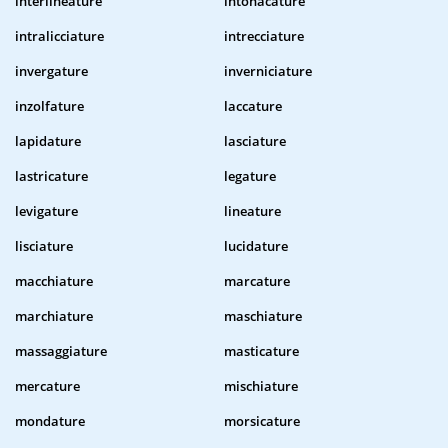
interlineature
intonacature
intralicciature
intrecciature
invergature
inverniciature
inzolfature
laccature
lapidature
lasciature
lastricature
legature
levigature
lineature
lisciature
lucidature
macchiature
marcature
marchiature
maschiature
massaggiature
masticature
mercature
mischiature
mondature
morsicature