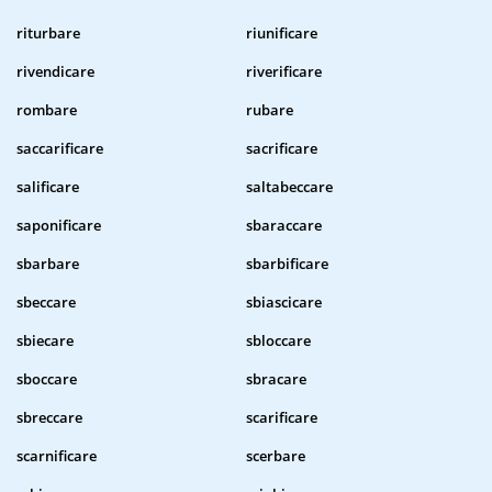
riturbare
riunificare
rivendicare
riverificare
rombare
rubare
saccarificare
sacrificare
salificare
saltabeccare
saponificare
sbaraccare
sbarbare
sbarbificare
sbeccare
sbiascicare
sbiecare
sbloccare
sboccare
sbracare
sbreccare
scarificare
scarnificare
scerbare