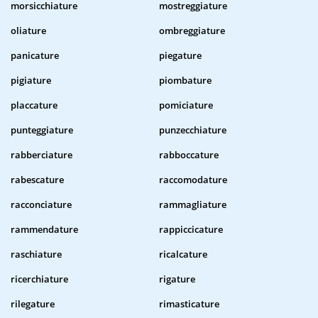
morsicchiature
mostreggiature
oliature
ombreggiature
panicature
piegature
pigiature
piombature
placcature
pomiciature
punteggiature
punzecchiature
rabberciature
rabboccature
rabescature
raccomodature
racconciature
rammagliature
rammendature
rappiccicature
raschiature
ricalcature
ricerchiature
rigature
rilegature
rimasticature