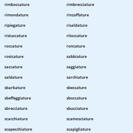
rimboccature
rimbrecciature
rimondature
rinzaffature
ripiegature
risaldature
ristuccature
ritoccature
roccature
roncature
rosicature
sabbiature
saccature
saggiature
saldature
sarchiature
sbarbature
sbeccature
sbeffeggiature
sboccature
sbrecciature
sbucciature
scacchiature
scamosciature
scapecchiature
scapigliature