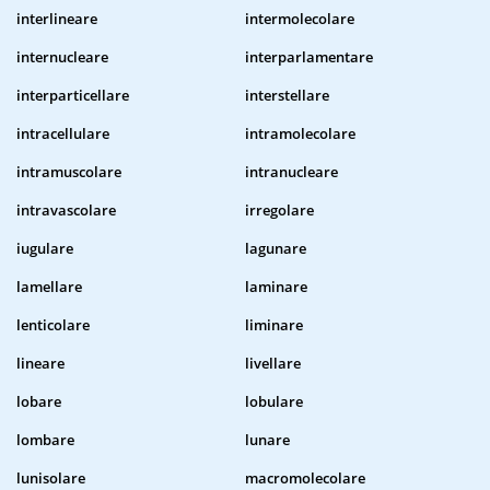
interlineare
intermolecolare
internucleare
interparlamentare
interparticellare
interstellare
intracellulare
intramolecolare
intramuscolare
intranucleare
intravascolare
irregolare
iugulare
lagunare
lamellare
laminare
lenticolare
liminare
lineare
livellare
lobare
lobulare
lombare
lunare
lunisolare
macromolecolare