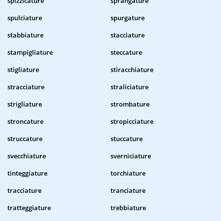
spizzicature
sprangature
spulciature
spurgature
stabbiature
stacciature
stampigliature
steccature
stigliature
stiracchiature
stracciature
straliciature
strigliature
strombature
stroncature
stropicciature
struccature
stuccature
svecchiature
sverniciature
tinteggiature
torchiature
tracciature
tranciature
tratteggiature
trebbiature