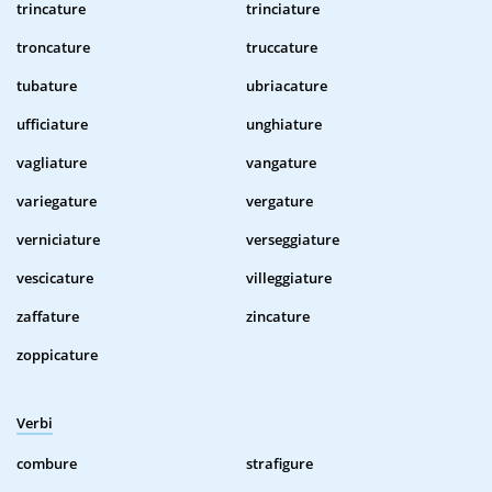
trincature
trinciature
troncature
truccature
tubature
ubriacature
ufficiature
unghiature
vagliature
vangature
variegature
vergature
verniciature
verseggiature
vescicature
villeggiature
zaffature
zincature
zoppicature
Verbi
combure
strafigure