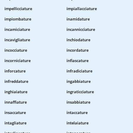
impellicciature
impiallacciature
impiombature
inamidature
incamiciature
incannicciature
incavigliature
inchiodature
incocciature
incordature
incorniciature
infiascature
inforcature
infradiciature
infreddature
ingabbiature
inghiaiature
ingraticciature
innaffiature
insabbiature
insaccature
intaccature
intagliature
intelaiature