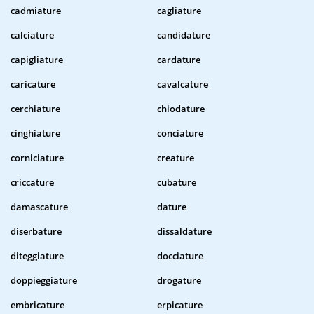
cadmiature
cagliature
calciature
candidature
capigliature
cardature
caricature
cavalcature
cerchiature
chiodature
cinghiature
conciature
corniciature
creature
criccature
cubature
damascature
dature
diserbature
dissaldature
diteggiature
docciature
doppieggiature
drogature
embricature
erpicature