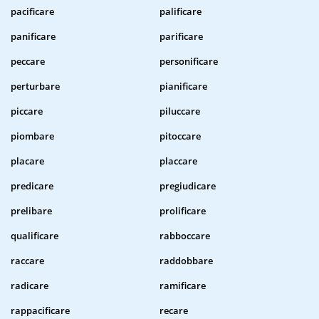
pacificare
palificare
panificare
parificare
peccare
personificare
perturbare
pianificare
piccare
piluccare
piombare
pitoccare
placare
placcare
predicare
pregiudicare
prelibare
prolificare
qualificare
rabboccare
raccare
raddobbare
radicare
ramificare
rappacificare
recare