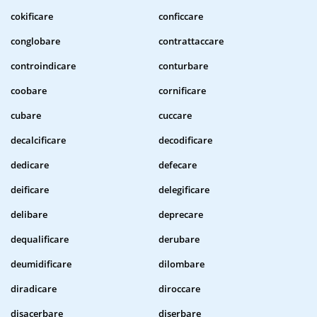
cokificare
conficcare
conglobare
contrattaccare
controindicare
conturbare
coobare
cornificare
cubare
cuccare
decalcificare
decodificare
dedicare
defecare
deificare
delegificare
delibare
deprecare
dequalificare
derubare
deumidificare
dilombare
diradicare
diroccare
disacerbare
diserbare