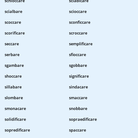
schioccare
sciabicare
scialbare
scioccare
scoccare
sconficcare
scorificare
scroccare
seccare
semplificare
serbare
sfioccare
sgambare
sgobbare
shoccare
significare
sillabare
sindacare
slombare
smaccare
smonacare
snobbare
solidificare
sopraedificare
sopredificare
spaccare