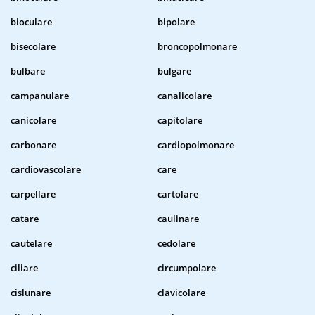
bioculare
bipolare
bisecolare
broncopolmonare
bulbare
bulgare
campanulare
canalicolare
canicolare
capitolare
carbonare
cardiopolmonare
cardiovascolare
care
carpellare
cartolare
catare
caulinare
cautelare
cedolare
ciliare
circumpolare
cislunare
clavicolare