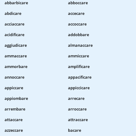
abbarbicare
abboccare
abdicare
accecare
acciaccare
accoccare
acidificare
addobbare
aggiudicare
almanaccare
ammaccare
ammiccare
ammorbare
amplificare
annoccare
appacificare
appiccare
appiccicare
appiombare
arrecare
arrembare
arroccare
attaccare
attraccare
azzeccare
bacare