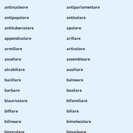
antinucleare
antiparlamentare
antipopolare
antisolare
antitubercolare
apolare
appendicolare
arillare
armillare
articolare
ascellare
assembleare
atrabiliare
ausiliare
bacillare
balneare
barbare
basilare
biauricolare
bifamiliare
bifilare
biliare
bilineare
bimolecolare
binoculare
binucleare