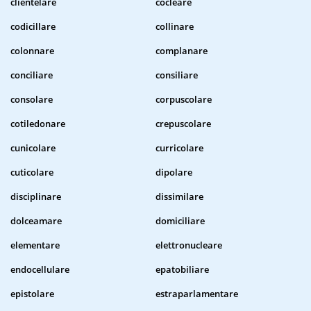
clientelare
cocleare
codicillare
collinare
colonnare
complanare
conciliare
consiliare
consolare
corpuscolare
cotiledonare
crepuscolare
cunicolare
curricolare
cuticolare
dipolare
disciplinare
dissimilare
dolceamare
domiciliare
elementare
elettronucleare
endocellulare
epatobiliare
epistolare
estraparlamentare