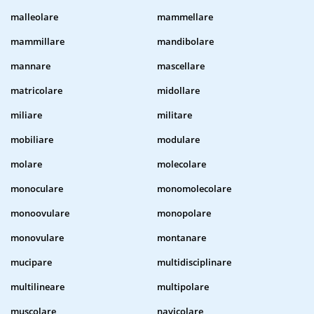
malleolare
mammellare
mammillare
mandibolare
mannare
mascellare
matricolare
midollare
miliare
militare
mobiliare
modulare
molare
molecolare
monoculare
monomolecolare
monoovulare
monopolare
monovulare
montanare
mucipare
multidisciplinare
multilineare
multipolare
muscolare
navicolare