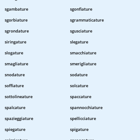
sgambature
sgonfiature
sgorbiature
sgrammaticature
sgrondature
sgusciature
siringature
slegature
slogature
smacchiature
smagliature
smerigliature
snodature
sodature
soffiature
solcature
sottolineature
spaccature
spalcature
spannocchiature
spazieggiature
spellicciature
spiegature
spigature