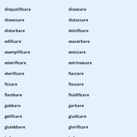
disqualificare
dissecare
disseccare
distaccare
disturbare
dolcificare
edificare
esacerbare
esemplificare
essiccare
esterificare
estrinsecare
eterificare
fiaccare
ficcare
fioccare
flambare
fluidificare
gabbare
garbare
gelificare
giudicare
giulebbare
glorificare