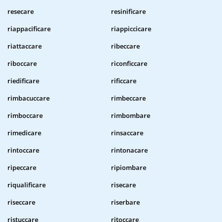
resecare
resinificare
riappacificare
riappiccicare
riattaccare
ribeccare
riboccare
riconficcare
riedificare
rificcare
rimbacuccare
rimbeccare
rimboccare
rimbombare
rimedicare
rinsaccare
rintoccare
rintonacare
ripeccare
ripiombare
riqualificare
risecare
riseccare
riserbare
ristuccare
ritoccare