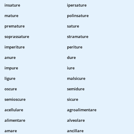
insature
ipersature
mature
polinsature
premature
sature
soprassature
stramature
imperiture
periture
anure
dure
impure
iure
ligure
malsicure
oscure
semidure
semioscure
sicure
acellulare
agroalimentare
alimentare
alveolare
amare
ancillare