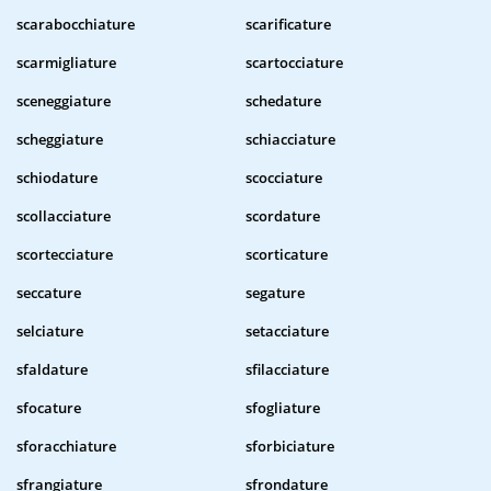
scarabocchiature
scarificature
scarmigliature
scartocciature
sceneggiature
schedature
scheggiature
schiacciature
schiodature
scocciature
scollacciature
scordature
scortecciature
scorticature
seccature
segature
selciature
setacciature
sfaldature
sfilacciature
sfocature
sfogliature
sforacchiature
sforbiciature
sfrangiature
sfrondature