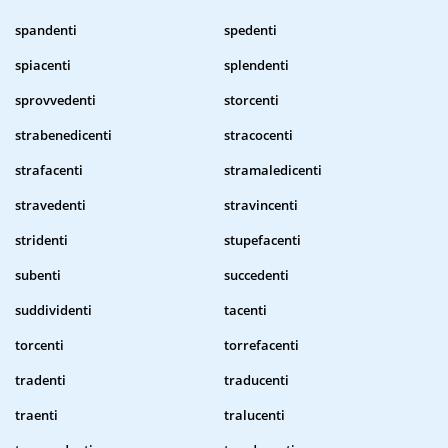
spandenti
spedenti
spiacenti
splendenti
sprovvedenti
storcenti
strabenedicenti
stracocenti
strafacenti
stramaledicenti
stravedenti
stravincenti
stridenti
stupefacenti
subenti
succedenti
suddividenti
tacenti
torcenti
torrefacenti
tradenti
traducenti
traenti
tralucenti