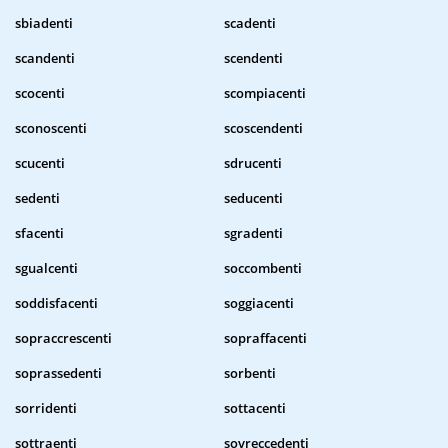
sbiadenti
scadenti
scandenti
scendenti
scocenti
scompiacenti
sconoscenti
scoscendenti
scucenti
sdrucenti
sedenti
seducenti
sfacenti
sgradenti
sgualcenti
soccombenti
soddisfacenti
soggiacenti
sopraccrescenti
sopraffacenti
soprassedenti
sorbenti
sorridenti
sottacenti
sottraenti
sovreccedenti