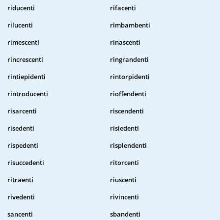
riducenti
rifacenti
rilucenti
rimbambenti
rimescenti
rinascenti
rincrescenti
ringrandenti
rintiepidenti
rintorpidenti
rintroducenti
rioffendenti
risarcenti
riscendenti
risedenti
risiedenti
rispedenti
risplendenti
risuccedenti
ritorcenti
ritraenti
riuscenti
rivedenti
rivincenti
sancenti
sbandenti