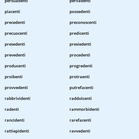
persuadenti
pervadenti
piacenti
possedenti
precedenti
preconoscenti
precuocenti
predicenti
presedenti
presiedenti
prevedenti
procedenti
producenti
progredenti
proibenti
protraenti
provvedenti
putrefacenti
rabbrividenti
raddolcenti
radenti
rammorbidenti
rancidenti
rarefacenti
rattiepidenti
ravvedenti