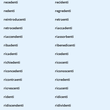
recedenti
recidenti
redenti
regredenti
reintroducenti
retraenti
retrocedenti
riaccadenti
riaccendenti
riassorbenti
ribadenti
ribenedicenti
ricadenti
ricedenti
richiedenti
ricocenti
riconcedenti
riconoscenti
ricontraenti
ricredenti
ricrescenti
ricucenti
ridenti
ridicenti
ridiscendenti
ridividenti