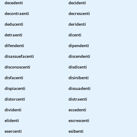
decedenti
decidenti
decontraenti
decrescenti
deducenti
deridenti
detraenti
dicenti
difendenti
dipendenti
disassuefacenti
discendenti
disconoscenti
disdicenti
disfacenti
disinibenti
dispiacenti
dissuadenti
distorcenti
distraenti
dividenti
eccedenti
elidenti
escrescenti
esercenti
esibenti