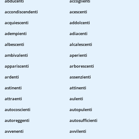
abducenti
accoglienti
accondiscendenti
acescenti
acquiescenti
addolcenti
adempienti
adiacenti
albescenti
alcalescenti
ambivalenti
aperienti
appariscenti
arborescenti
ardenti
assenzienti
astinenti
attinenti
attraenti
aulenti
autocoscienti
autopulenti
autoreggenti
autosufficienti
avvenenti
avvilenti