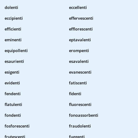
dolenti
eccellenti
eccipienti
effervescenti
efficienti
efflorescenti
eminenti
eptavalenti
equipollenti
erompenti
esaurienti
esavalenti
esigenti
evanescenti
evidenti
fatiscenti
fendenti
fidenti
flatulenti
fluorescenti
fondenti
fonoassorbenti
fosforescenti
fraudolenti
frutescenti
fuggenti