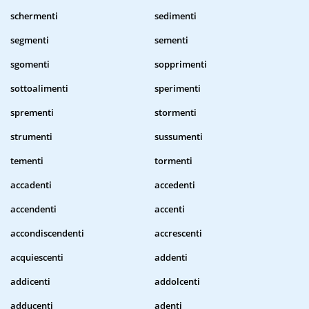
schermenti
sedimenti
segmenti
sementi
sgomenti
sopprimenti
sottoalimenti
sperimenti
sprementi
stormenti
strumenti
sussumenti
tementi
tormenti
accadenti
accedenti
accendenti
accenti
accondiscendenti
accrescenti
acquiescenti
addenti
addicenti
addolcenti
adducenti
adenti