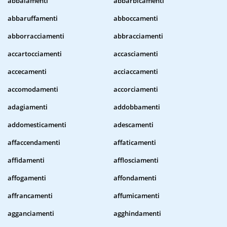
abbaiamenti
abbarbicamenti
abbaruffamenti
abboccamenti
abborracciamenti
abbracciamenti
accartocciamenti
accasciamenti
accecamenti
acciaccamenti
accomodamenti
accorciamenti
adagiamenti
addobbamenti
addomesticamenti
adescamenti
affaccendamenti
affaticamenti
affidamenti
afflosciamenti
affogamenti
affondamenti
affrancamenti
affumicamenti
agganciamenti
agghindamenti