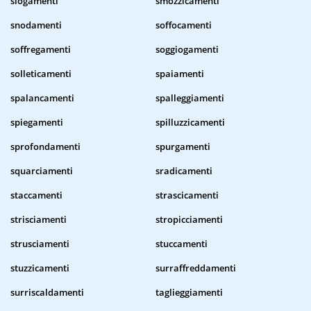
slogamenti
smozzicamenti
snodamenti
soffocamenti
soffregamenti
soggiogamenti
solleticamenti
spaiamenti
spalancamenti
spalleggiamenti
spiegamenti
spilluzzicamenti
sprofondamenti
spurgamenti
squarciamenti
sradicamenti
staccamenti
strascicamenti
strisciamenti
stropicciamenti
strusciamenti
stuccamenti
stuzzicamenti
surraffreddamenti
surriscaldamenti
taglieggiamenti