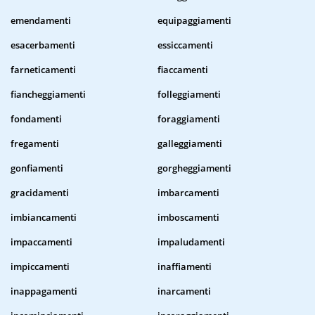
emendamenti
equipaggiamenti
esacerbamenti
essiccamenti
farneticamenti
fiaccamenti
fiancheggiamenti
folleggiamenti
fondamenti
foraggiamenti
fregamenti
galleggiamenti
gonfiamenti
gorgheggiamenti
gracidamenti
imbarcamenti
imbiancamenti
imboscamenti
impaccamenti
impaludamenti
impiccamenti
inaffiamenti
inappagamenti
inarcamenti