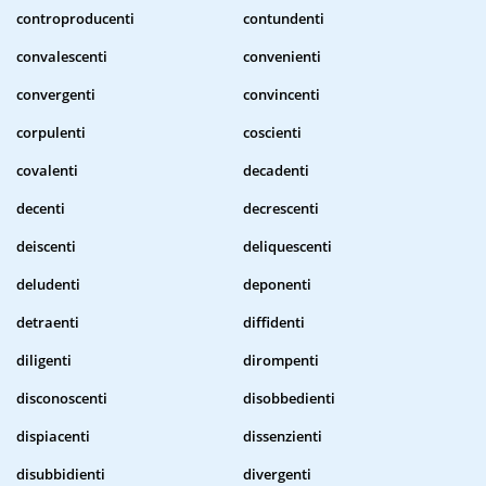
controproducenti
contundenti
convalescenti
convenienti
convergenti
convincenti
corpulenti
coscienti
covalenti
decadenti
decenti
decrescenti
deiscenti
deliquescenti
deludenti
deponenti
detraenti
diffidenti
diligenti
dirompenti
disconoscenti
disobbedienti
dispiacenti
dissenzienti
disubbidienti
divergenti