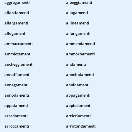
aggregamenti
albeggiamenti
allacciamenti
allagamenti
allargamenti
allineamenti
allogamenti
allungamenti
ammaccamenti
ammendamenti
ammiccamenti
ammorbamenti
ancheggiamenti
andamenti
annaffiamenti
annebbiamenti
annegamenti
annidamenti
annodamenti
appagamenti
appaiamenti
appiedamenti
arredamenti
arricciamenti
arroccamenti
arrotondamenti