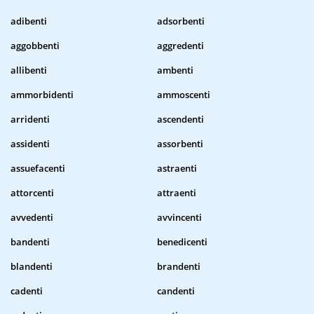
adibenti
adsorbenti
aggobbenti
aggredenti
allibenti
ambenti
ammorbidenti
ammoscenti
arridenti
ascendenti
assidenti
assorbenti
assuefacenti
astraenti
attorcenti
attraenti
avvedenti
avvincenti
bandenti
benedicenti
blandenti
brandenti
cadenti
candenti