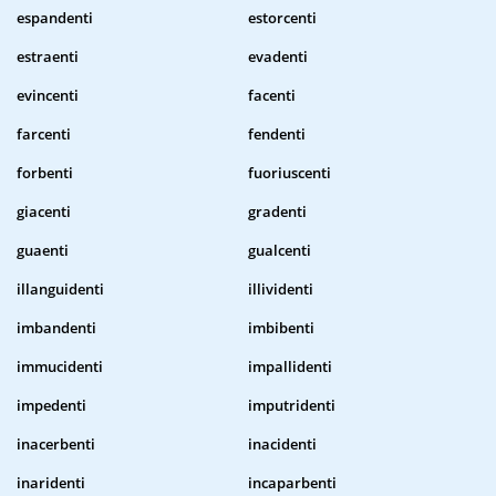
espandenti
estorcenti
estraenti
evadenti
evincenti
facenti
farcenti
fendenti
forbenti
fuoriuscenti
giacenti
gradenti
guaenti
gualcenti
illanguidenti
illividenti
imbandenti
imbibenti
immucidenti
impallidenti
impedenti
imputridenti
inacerbenti
inacidenti
inaridenti
incaparbenti