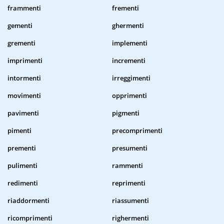
frammenti
frementi
gementi
ghermenti
grementi
implementi
imprimenti
incrementi
intormenti
irreggimenti
movimenti
opprimenti
pavimenti
pigmenti
pimenti
precomprimenti
prementi
presumenti
pulimenti
rammenti
redimenti
reprimenti
riaddormenti
riassumenti
ricomprimenti
righermenti