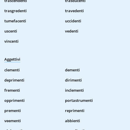
trascendenti
trasducenti
trasgredenti
travedenti
tumefacenti
uccidenti
uscenti
vedenti
vincenti
Aggettivi
clementi
dementi
deprimenti
dirimenti
frementi
inclementi
opprimenti
portastrumenti
prementi
reprimenti
veementi
abbienti