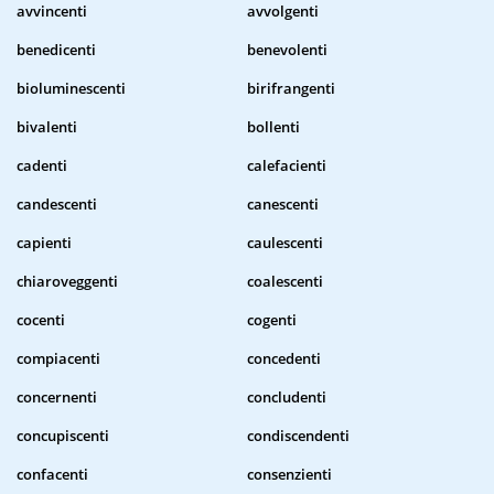
avvincenti
avvolgenti
benedicenti
benevolenti
bioluminescenti
birifrangenti
bivalenti
bollenti
cadenti
calefacienti
candescenti
canescenti
capienti
caulescenti
chiaroveggenti
coalescenti
cocenti
cogenti
compiacenti
concedenti
concernenti
concludenti
concupiscenti
condiscendenti
confacenti
consenzienti