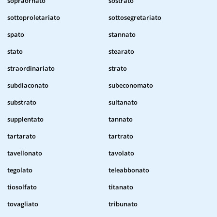
sopraornato
sostrato
sottoproletariato
sottosegretariato
spato
stannato
stato
stearato
straordinariato
strato
subdiaconato
subeconomato
substrato
sultanato
supplentato
tannato
tartarato
tartrato
tavellonato
tavolato
tegolato
teleabbonato
tiosolfato
titanato
tovagliato
tribunato