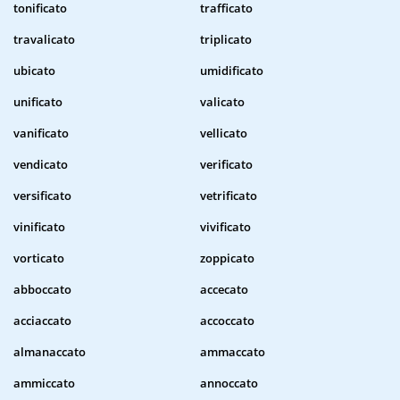
tonificato
trafficato
travalicato
triplicato
ubicato
umidificato
unificato
valicato
vanificato
vellicato
vendicato
verificato
versificato
vetrificato
vinificato
vivificato
vorticato
zoppicato
abboccato
accecato
acciaccato
accoccato
almanaccato
ammaccato
ammiccato
annoccato