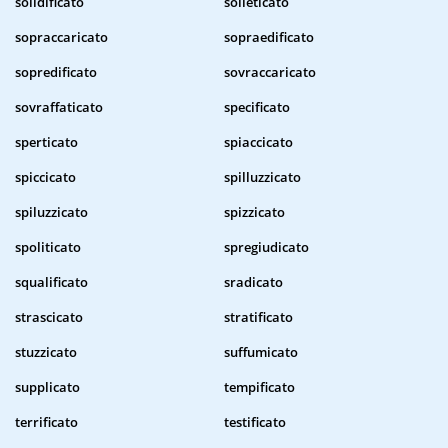
solidificato
solleticato
sopraccaricato
sopraedificato
sopredificato
sovraccaricato
sovraffaticato
specificato
sperticato
spiaccicato
spiccicato
spilluzzicato
spiluzzicato
spizzicato
spoliticato
spregiudicato
squalificato
sradicato
strascicato
stratificato
stuzzicato
suffumicato
supplicato
tempificato
terrificato
testificato