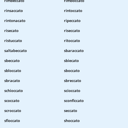
rimbeccato
rimboccato
rinsaccato
rintoccato
rintonacato
ripeccato
risecato
riseccato
ristuccato
ritoccato
saltabeccato
sbaraccato
sbeccato
sbiecato
sbloccato
sboccato
sbracato
sbreccato
schioccato
scioccato
scoccato
sconficcato
scroccato
seccato
sfioccato
shoccato