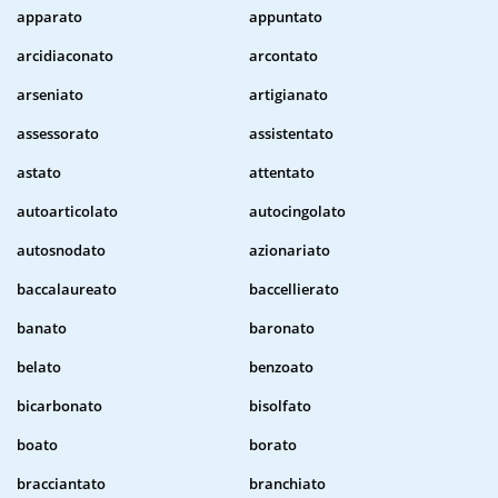
apparato
appuntato
arcidiaconato
arcontato
arseniato
artigianato
assessorato
assistentato
astato
attentato
autoarticolato
autocingolato
autosnodato
azionariato
baccalaureato
baccellierato
banato
baronato
belato
benzoato
bicarbonato
bisolfato
boato
borato
bracciantato
branchiato