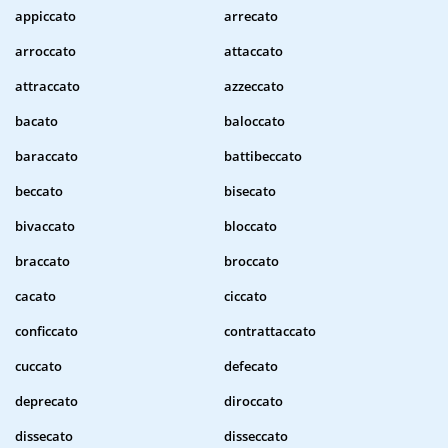
appiccato
arrecato
arroccato
attaccato
attraccato
azzeccato
bacato
baloccato
baraccato
battibeccato
beccato
bisecato
bivaccato
bloccato
braccato
broccato
cacato
ciccato
conficcato
contrattaccato
cuccato
defecato
deprecato
diroccato
dissecato
disseccato