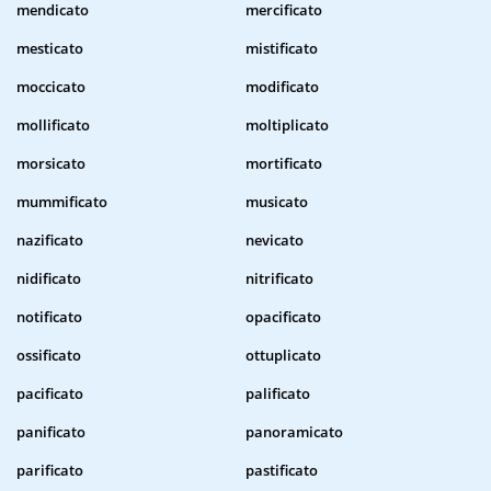
mendicato
mercificato
mesticato
mistificato
moccicato
modificato
mollificato
moltiplicato
morsicato
mortificato
mummificato
musicato
nazificato
nevicato
nidificato
nitrificato
notificato
opacificato
ossificato
ottuplicato
pacificato
palificato
panificato
panoramicato
parificato
pastificato