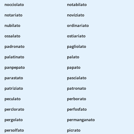
nocciolato
notabilato
notariato
noviziato
nubilato
ordinariato
ossalato
ostiariato
padronato
pagliolato
palatinato
palato
panpepato
papato
parastato
pascialato
patriziato
patronato
peculato
perborato
perclorato
perfosfato
pergolato
permanganato
persolfato
picrato