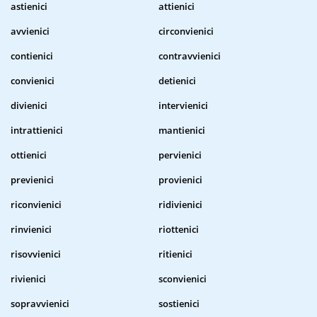
astienici
attienici
avvienici
circonvienici
contienici
contravvienici
convienici
detienici
divienici
intervienici
intrattienici
mantienici
ottienici
pervienici
previenici
provienici
riconvienici
ridivienici
rinvienici
riottenici
risovvienici
ritienici
rivienici
sconvienici
sopravvienici
sostienici