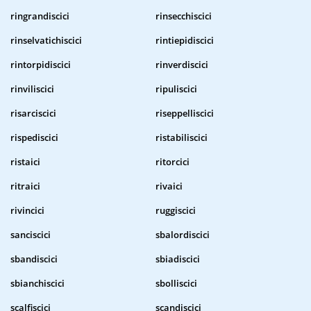
ringrandiscici
rinsecchiscici
rinselvatichiscici
rintiepidiscici
rintorpidiscici
rinverdiscici
rinviliscici
ripuliscici
risarciscici
riseppelliscici
rispediscici
ristabiliscici
ristaici
ritorcici
ritraici
rivaici
rivincici
ruggiscici
sanciscici
sbalordiscici
sbandiscici
sbiadiscici
sbianchiscici
sbolliscici
scalfiscici
scandiscici