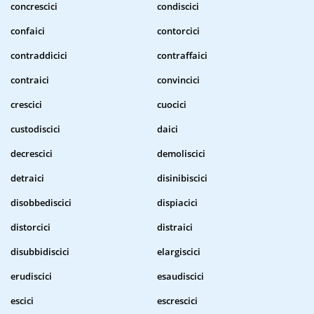
concrescici
condiscici
confaici
contorcici
contraddicici
contraffaici
contraici
convincici
crescici
cuocici
custodiscici
daici
decrescici
demoliscici
detraici
disinibiscici
disobbediscici
dispiacici
distorcici
distraici
disubbidiscici
elargiscici
erudiscici
esaudiscici
escici
escrescici