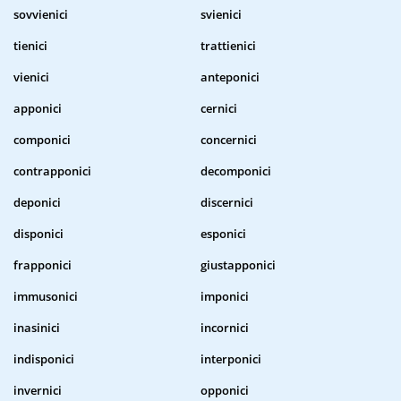
sovvienici
svienici
tienici
trattienici
vienici
anteponici
apponici
cernici
componici
concernici
contrapponici
decomponici
deponici
discernici
disponici
esponici
frapponici
giustapponici
immusonici
imponici
inasinici
incornici
indisponici
interponici
invernici
opponici