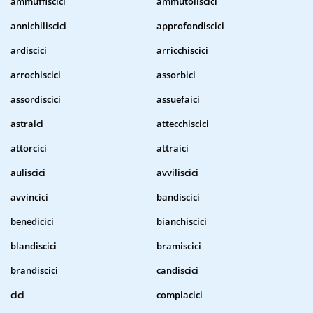
ammuffiscici
ammutoliscici
annichiliscici
approfondiscici
ardiscici
arricchiscici
arrochiscici
assorbici
assordiscici
assuefaici
astraici
attecchiscici
attorcici
attraici
auliscici
avviliscici
avvincici
bandiscici
benedicici
bianchiscici
blandiscici
bramiscici
brandiscici
candiscici
cici
compiacici