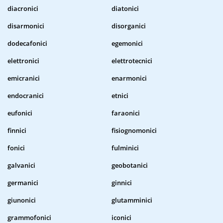
diacronici
diatonici
disarmonici
disorganici
dodecafonici
egemonici
elettronici
elettrotecnici
emicranici
enarmonici
endocranici
etnici
eufonici
faraonici
finnici
fisiognomonici
fonici
fulminici
galvanici
geobotanici
germanici
ginnici
giunonici
glutamminici
grammofonici
iconici