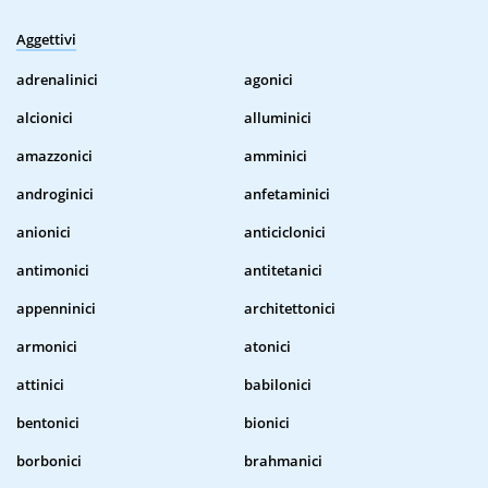
Aggettivi
adrenalinici
agonici
alcionici
alluminici
amazzonici
amminici
androginici
anfetaminici
anionici
anticiclonici
antimonici
antitetanici
appenninici
architettonici
armonici
atonici
attinici
babilonici
bentonici
bionici
borbonici
brahmanici