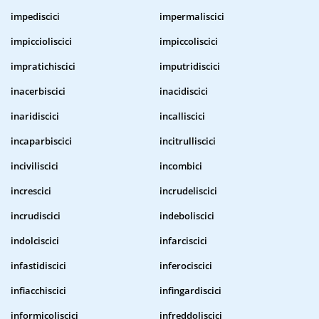
impediscici
impermaliscici
impiccioliscici
impiccoliscici
impratichiscici
imputridiscici
inacerbiscici
inacidiscici
inaridiscici
incalliscici
incaparbiscici
incitrulliscici
inciviliscici
incombici
increscici
incrudeliscici
incrudiscici
indeboliscici
indolciscici
infarciscici
infastidiscici
inferociscici
infiacchiscici
infingardiscici
informicoliscici
infreddoliscici