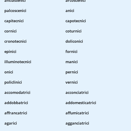
antiastenici
arcoscenici
palcoscenici
anici
capitecnici
capotecnici
cornici
coturnici
cronotecnici
doliconici
epinici
fornici
illuminotecnici
manici
onici
pernici
policlinici
vernici
accomodatrici
acconciatrici
addobbatrici
addomesticatrici
affrancatrici
affumicatrici
agarici
agganciatrici