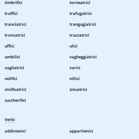
timbrifici
torneatrici
traffici
trafugatrici
tranciatrici
trangugiatrici
troncatrici
truccatrici
uffici
ulici
umbilici
vagheggiatrici
vagliatrici
varici
velifici
villici
vinificatrici
zincatrici
zuccherifici
Verbi
addivienici
appartienici