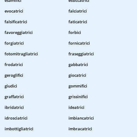
esamifici
essiccatrici
evocatrici
falciatrici
falsificatrici
faticatrici
favoreggiatrici
forbici
forgiatrici
fornicatrici
fotomitragliatrici
fraseggiatrici
frodatrici
gabbatrici
geroglifici
giocatrici
giudici
gommifici
graffatrici
grissinifici
ibridatrici
ideatrici
idrosciatrici
imbiancatrici
imbottigliatrici
imbracatrici