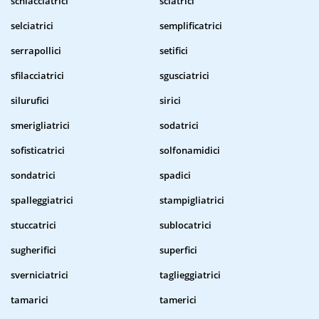
schiacciatrici
sciatrici
selciatrici
semplificatrici
serrapollici
setifici
sfilacciatrici
sgusciatrici
silurufici
sirici
smerigliatrici
sodatrici
sofisticatrici
solfonamidici
sondatrici
spadici
spalleggiatrici
stampigliatrici
stuccatrici
sublocatrici
sugherifici
superfici
sverniciatrici
taglieggiatrici
tamarici
tamerici