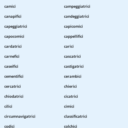
camici
campeggiatrici
canapifici
candeggiatrici
capeggiatrici
capicomici
capocomici
cappellifici
cardatrici
carici
carnefici
cascatrici
caseifici
castigatrici
cementifici
cerambici
cercatrici
chierici
chiodatrici
cicatrici
cilici
cimici
circumnavigatrici
classificatrici
codici
colchici