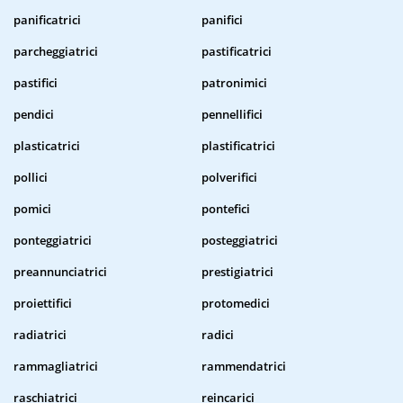
panificatrici
panifici
parcheggiatrici
pastificatrici
pastifici
patronimici
pendici
pennellifici
plasticatrici
plastificatrici
pollici
polverifici
pomici
pontefici
ponteggiatrici
posteggiatrici
preannunciatrici
prestigiatrici
proiettifici
protomedici
radiatrici
radici
rammagliatrici
rammendatrici
raschiatrici
reincarici