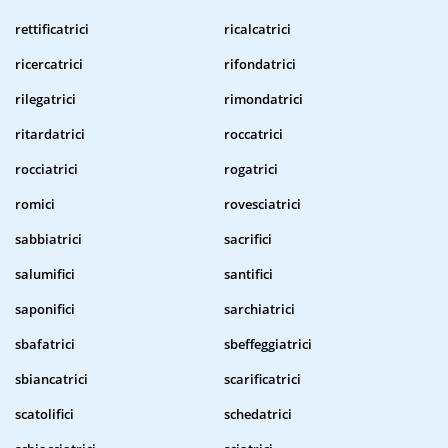
rettificatrici
ricalcatrici
ricercatrici
rifondatrici
rilegatrici
rimondatrici
ritardatrici
roccatrici
rocciatrici
rogatrici
romici
rovesciatrici
sabbiatrici
sacrifici
salumifici
santifici
saponifici
sarchiatrici
sbafatrici
sbeffeggiatrici
sbiancatrici
scarificatrici
scatolifici
schedatrici