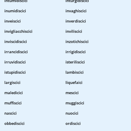
intumidiscici
inturgidiscici
inumidiscici
invaghiscici
inveiscici
inverdiscici
invigliacchiscici
inviliscici
inviscidiscici
inzotichiscici
irrancidiscici
irrigidiscici
irruvidiscici
isteriliscici
istupidiscici
lambiscici
largiscici
liquefaici
maledicici
mescici
muffiscici
muggiscici
nascici
nuocici
obbediscici
ordiscici