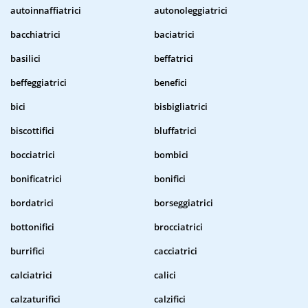
autoinnaffiatrici
autonoleggiatrici
bacchiatrici
baciatrici
basilici
beffatrici
beffeggiatrici
benefici
bici
bisbigliatrici
biscottifici
bluffatrici
bocciatrici
bombici
bonificatrici
bonifici
bordatrici
borseggiatrici
bottonifici
brocciatrici
burrifici
cacciatrici
calciatrici
calici
calzaturifici
calzifici