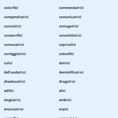
colorifici
commendatrici
compendiatrici
comunicatrici
conciatrici
coniugatrici
conservifici
consolidatrici
convocatrici
copricalici
corteggiatrici
cotonifici
culici
datrici
defraudatrici
demistificatrici
diseducatrici
dragatrici
edifici
elici
elogiatrici
embrici
enunciatrici
erpici