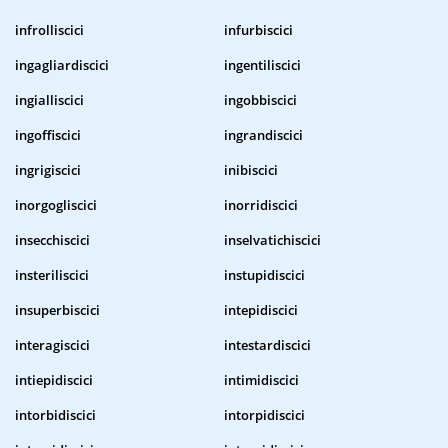
infrolliscici
infurbiscici
ingagliardiscici
ingentiliscici
ingialliscici
ingobbiscici
ingoffiscici
ingrandiscici
ingrigiscici
inibiscici
inorgogliscici
inorridiscici
insecchiscici
inselvatichiscici
insteriliscici
instupidiscici
insuperbiscici
intepidiscici
interagiscici
intestardiscici
intiepidiscici
intimidiscici
intorbidiscici
intorpidiscici