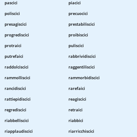
pascici
piacici
poliscici
precuocici
presagiscici
prestabiliscici
progrediscici
proibiscici
protraici
puliscici
putrefaici
rabbrividiscici
raddolciscici
raggentiliscici
rammolliscici
rammorbidiscici
rancidiscici
rarefaici
rattiepidiscici
reagiscici
regrediscici
retraici
riabbelliscici
riabbici
riapplaudiscici
riarricchiscici