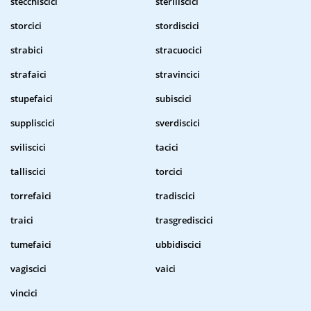
stecchiscici
steriliscici
storcici
stordiscici
strabici
stracuocici
strafaici
stravincici
stupefaici
subiscici
suppliscici
sverdiscici
sviliscici
tacici
talliscici
torcici
torrefaici
tradiscici
traici
trasgrediscici
tumefaici
ubbidiscici
vagiscici
vaici
vincici