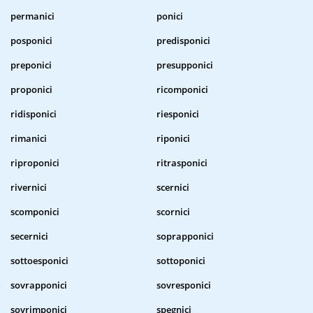
permanici
ponici
posponici
predisponici
preponici
presupponici
proponici
ricomponici
ridisponici
riesponici
rimanici
riponici
riproponici
ritrasponici
rivernici
scernici
scomponici
scornici
secernici
soprapponici
sottoesponici
sottoponici
sovrapponici
sovresponici
sovrimponici
spegnici