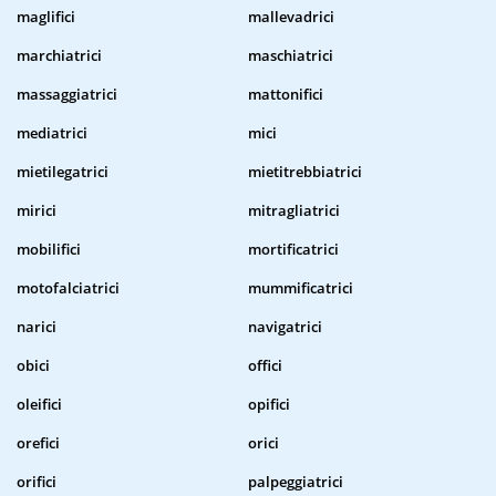
maglifici
mallevadrici
marchiatrici
maschiatrici
massaggiatrici
mattonifici
mediatrici
mici
mietilegatrici
mietitrebbiatrici
mirici
mitragliatrici
mobilifici
mortificatrici
motofalciatrici
mummificatrici
narici
navigatrici
obici
offici
oleifici
opifici
orefici
orici
orifici
palpeggiatrici