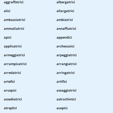
aggraffatrici
albergatrici
alici
allargatrici
ambasciatrici
ambiatrici
ammaliatrici
annaffiatrici
apici
appendici
applicatrici
archeozoici
armeggiatrici
arpeggiatrici
arrampicatrici
arrangiatrici
arredatrici
arringatrici
artefici
artifici
aruspici
assaggiatrici
assediatrici
astrochimici
atreplici
auspici