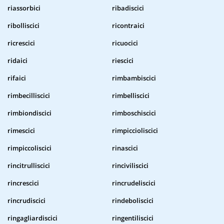
riassorbici
ribadiscici
ribolliscici
ricontraici
ricrescici
ricuocici
ridaici
riescici
rifaici
rimbambiscici
rimbecilliscici
rimbelliscici
rimbiondiscici
rimboschiscici
rimescici
rimpiccioliscici
rimpiccoliscici
rinascici
rincitrulliscici
rinciviliscici
rincrescici
rincrudeliscici
rincrudiscici
rindeboliscici
ringagliardiscici
ringentiliscici