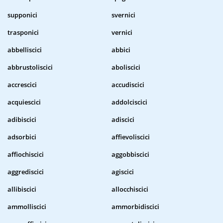
supponici
svernici
trasponici
vernici
abbelliscici
abbici
abbrustoliscici
aboliscici
accrescici
accudiscici
acquiescici
addolciscici
adibiscici
adiscici
adsorbici
affievoliscici
affiochiscici
aggobbiscici
aggrediscici
agiscici
allibiscici
allocchiscici
ammolliscici
ammorbidiscici