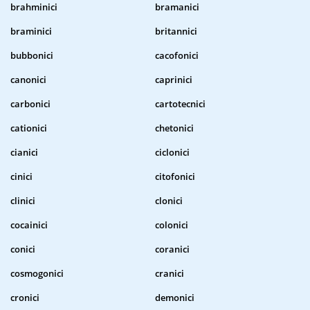
brahminici
bramanici
braminici
britannici
bubbonici
cacofonici
canonici
caprinici
carbonici
cartotecnici
cationici
chetonici
cianici
ciclonici
cinici
citofonici
clinici
clonici
cocainici
colonici
conici
coranici
cosmogonici
cranici
cronici
demonici