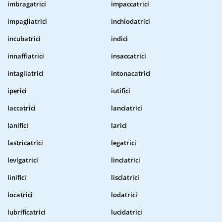
imbragatrici
impaccatrici
impagliatrici
inchiodatrici
incubatrici
indici
innaffiatrici
insaccatrici
intagliatrici
intonacatrici
iperici
iutifici
laccatrici
lanciatrici
lanifici
larici
lastricatrici
legatrici
levigatrici
linciatrici
linifici
lisciatrici
locatrici
lodatrici
lubrificatrici
lucidatrici