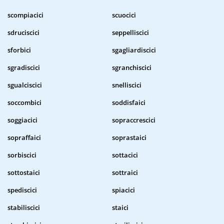
scompiacici
scuocici
sdruciscici
seppelliscici
sforbici
sgagliardiscici
sgradiscici
sgranchiscici
sgualciscici
snelliscici
soccombici
soddisfaici
soggiacici
sopraccrescici
sopraffaici
soprastaici
sorbiscici
sottacici
sottostaici
sottraici
spediscici
spiacici
stabiliscici
staici