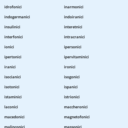
idrofonici
inarmonici
indogermanici
indoiranici
insulinici
interetnici
interfonici
intracranici
ionici
ipersonici
ipertonici
ipervitaminici
iranici
ironici
isocianici
isogonici
isotonici
ispanici
istaminici
istrionici
laconici
maccheronici
macedonici
magnetofonici
malinconici
massonici