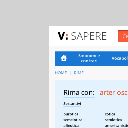
SAPERE
Sinonimi e
Vocabol
contrari
HOME
RIME
Rima con:
arteriosc
Sostantivi
burotica
cotica
semeiotica
semiotica
alieutica
americanisti