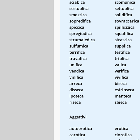
sciabica
scomunica
sestuplica
settuplica
smozzica
solidifica
sopredifica
sovraccarica
spiccica
spilluzzica
spregiudica
squalifica
stramaledica
strascica
suffumica
supplica
terrifica
testifica
travalica
triplica
unifica
valica
vendica
verifica
vinifica
vivifica
arreca
biseca
disseca
estrinseca
ipoteca
manteca
riseca
sbieca
Aggettivi
autoerotica
erotica
carotica
clorotica