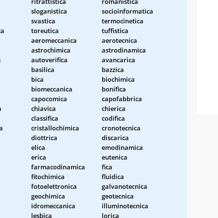
ritrattistica
romanistica
sloganistica
socioinformatica
a
svastica
termocinetica
ca
toreutica
tuffistica
aeromeccanica
aerotecnica
astrochimica
astrodinamica
a
autoverifica
avancarica
basilica
bazzica
bica
biochimica
biomeccanica
bonifica
capocomica
capofabbrica
a
chiavica
chierica
classifica
codifica
a
cristallochimica
cronotecnica
diottrica
discarica
elica
emodinamica
erica
eutenica
farmacodinamica
fica
fitochimica
fluidica
fotoelettronica
galvanotecnica
geochimica
geotecnica
idromeccanica
illuminotecnica
lesbica
lorica