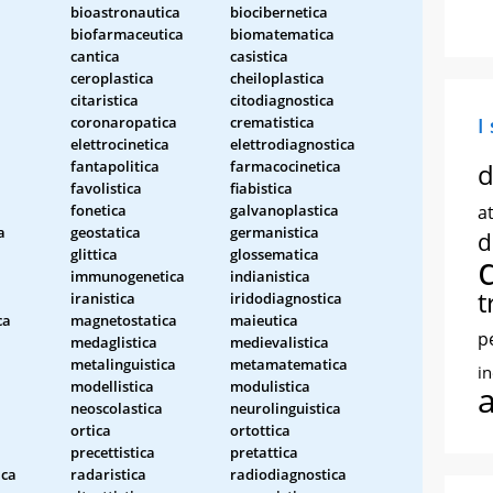
bioastronautica
biocibernetica
biofarmaceutica
biomatematica
cantica
casistica
ceroplastica
cheiloplastica
citaristica
citodiagnostica
coronaropatica
crematistica
I
elettrocinetica
elettrodiagnostica
fantapolitica
farmacocinetica
d
favolistica
fiabistica
fonetica
galvanoplastica
at
a
geostatica
germanistica
d
glittica
glossematica
immunogenetica
indianistica
t
iranistica
iridodiagnostica
ca
magnetostatica
maieutica
p
medaglistica
medievalistica
metalinguistica
metamatematica
i
modellistica
modulistica
neoscolastica
neurolinguistica
ortica
ortottica
precettistica
pretattica
ica
radaristica
radiodiagnostica