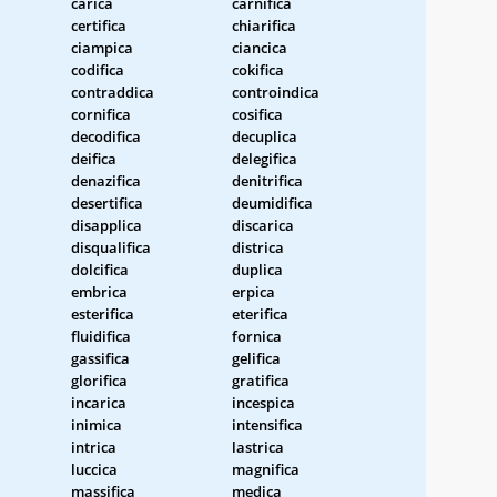
carica
carnifica
certifica
chiarifica
ciampica
ciancica
codifica
cokifica
contraddica
controindica
cornifica
cosifica
decodifica
decuplica
deifica
delegifica
denazifica
denitrifica
desertifica
deumidifica
disapplica
discarica
disqualifica
districa
dolcifica
duplica
embrica
erpica
esterifica
eterifica
fluidifica
fornica
gassifica
gelifica
glorifica
gratifica
incarica
incespica
inimica
intensifica
intrica
lastrica
luccica
magnifica
massifica
medica