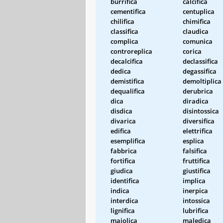
burrifica
calcifica
cementifica
centuplica
chilifica
chimifica
classifica
claudica
complica
comunica
controreplica
corica
decalcifica
declassifica
dedica
degassifica
demistifica
demoltiplica
dequalifica
derubrica
dica
diradica
disdica
disintossica
divarica
diversifica
edifica
elettrifica
esemplifica
esplica
fabbrica
falsifica
fortifica
fruttifica
giudica
giustifica
identifica
implica
indica
inerpica
interdica
intossica
lignifica
lubrifica
maiolica
maledica