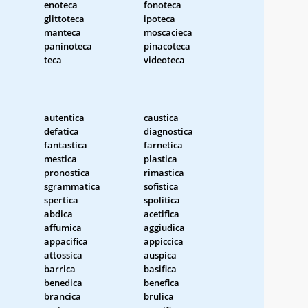
enoteca
fonoteca
glittoteca
ipoteca
manteca
moscacieca
paninoteca
pinacoteca
teca
videoteca
autentica
caustica
defatica
diagnostica
fantastica
farnetica
mestica
plastica
pronostica
rimastica
sgrammatica
sofistica
spertica
spolitica
abdica
acetifica
affumica
aggiudica
appacifica
appiccica
attossica
auspica
barrica
basifica
benedica
benefica
brancica
brulica