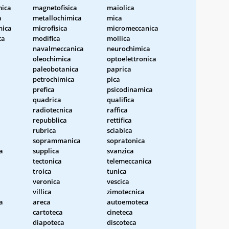
ica
magnetofisica
maiolica
a
metallochimica
mica
nica
microfisica
micromeccanica
ca
modifica
mollica
navalmeccanica
neurochimica
oleochimica
optoelettronica
paleobotanica
paprica
petrochimica
pica
prefica
psicodinamica
quadrica
qualifica
a
radiotecnica
raffica
repubblica
rettifica
rubrica
sciabica
soprammanica
sopratonica
a
supplica
svanzica
tectonica
telemeccanica
a
troica
tunica
veronica
vescica
villica
zimotecnica
a
areca
autoemoteca
cartoteca
cineteca
diapoteca
discoteca