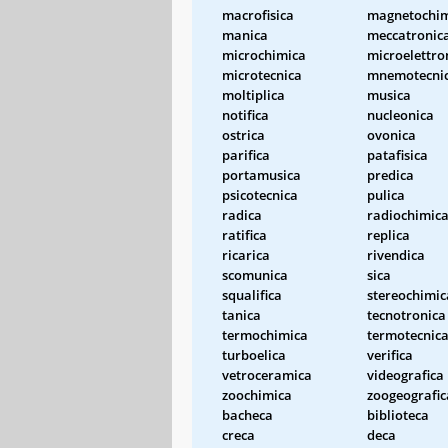
macrofisica
magnetochim
manica
meccatronic
microchimica
microelettro
microtecnica
mnemotecni
moltiplica
musica
notifica
nucleonica
ostrica
ovonica
parifica
patafisica
portamusica
predica
psicotecnica
pulica
radica
radiochimic
ratifica
replica
ricarica
rivendica
scomunica
sica
squalifica
stereochimic
tanica
tecnotronica
termochimica
termotecnic
turboelica
verifica
vetroceramica
videografica
zoochimica
zoogeografic
bacheca
biblioteca
creca
deca