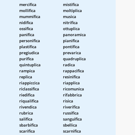
mercifica
mistifica
mollifica
moltiplica
mummifica
musica
nidifica
nitrifica
ossifica
ottuplica
panifica
panoramica
personifica
pianifica
plastifica
pontifica
pregiudica
prevarica
purifica
quadruplica
quintuplica
radica
rampica
rappacifica
replica
resinifica
riappiccica
riapplica
riclassifica
ricomunica
riedifica
rifabbrica
riqualifica
risica
rivendica
riverifica
rubrica
russifica
salifica
sanguifica
sbarbifica
sbellica
scarifica
scarnifica