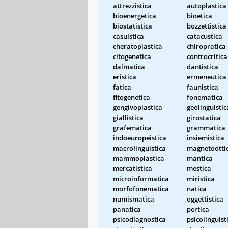
attrezzistica
autoplastica
bioenergetica
bioetica
biostatistica
bozzettistica
casuistica
catacustica
cheratoplastica
chiropratica
citogenetica
controcritica
dalmatica
dantistica
eristica
ermeneutica
fatica
faunistica
fitogenetica
fonematica
gengivoplastica
geolinguistic
giallistica
girostatica
grafematica
grammatica
indoeuropeistica
insiemistica
macrolinguistica
magnetootti
mammoplastica
mantica
mercatistica
mestica
microinformatica
miristica
morfofonematica
natica
numismatica
oggettistica
panatica
pertica
psicodiagnostica
psicolinguist