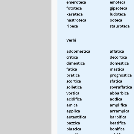
emeroteca
emoteca
fototeca
gipsoteca
karateca
ludoteca
nastroteca
ooteca
ribeca
stauroteca
Verbi
addomestica
affatica
critica
decortica
dimentica
domestica
fatica
mastica
pratica
prognostica
scortica
sfatica
solletica
sovraffatica
vortica
abbarbica
acidifica
addica
amica
amplifica
applica
arrampica
autentifica
barbifica
bazzica
beatifica
biascica
bonifica