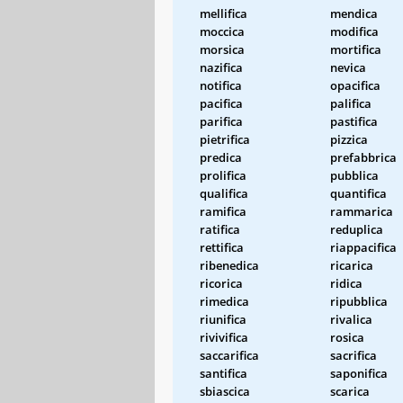
mellifica
mendica
moccica
modifica
morsica
mortifica
nazifica
nevica
notifica
opacifica
pacifica
palifica
parifica
pastifica
pietrifica
pizzica
predica
prefabbrica
prolifica
pubblica
qualifica
quantifica
ramifica
rammarica
ratifica
reduplica
rettifica
riappacifica
ribenedica
ricarica
ricorica
ridica
rimedica
ripubblica
riunifica
rivalica
rivivifica
rosica
saccarifica
sacrifica
santifica
saponifica
sbiascica
scarica