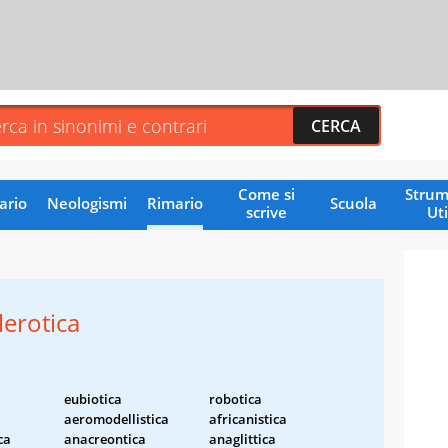
Come si
Strum
ario
Neologismi
Rimario
Scuola
scrive
Uti
lerotica
eubiotica
robotica
aeromodellistica
africanistica
ca
anacreontica
anaglittica