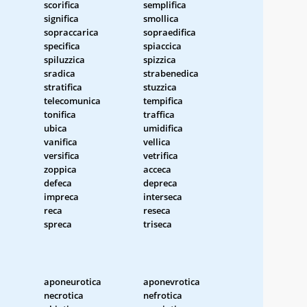
scorifica
semplifica
significa
smollica
sopraccarica
sopraedifica
specifica
spiaccica
spiluzzica
spizzica
sradica
strabenedica
stratifica
stuzzica
telecomunica
tempifica
tonifica
traffica
ubica
umidifica
vanifica
vellica
versifica
vetrifica
zoppica
acceca
defeca
depreca
impreca
interseca
reca
reseca
spreca
triseca
aponeurotica
aponevrotica
necrotica
nefrotica