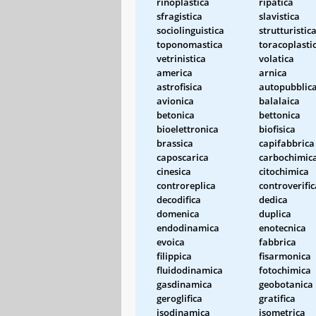
rinoplastica
ripatica
sfragistica
slavistica
sociolinguistica
strutturistic
toponomastica
toracoplasti
vetrinistica
volatica
america
arnica
astrofisica
autopubblic
avionica
balalaica
betonica
bettonica
bioelettronica
biofisica
brassica
capifabbrica
caposcarica
carbochimic
cinesica
citochimica
controreplica
controverific
decodifica
dedica
domenica
duplica
endodinamica
enotecnica
evoica
fabbrica
filippica
fisarmonica
fluidodinamica
fotochimica
gasdinamica
geobotanica
geroglifica
gratifica
isodinamica
isometrica