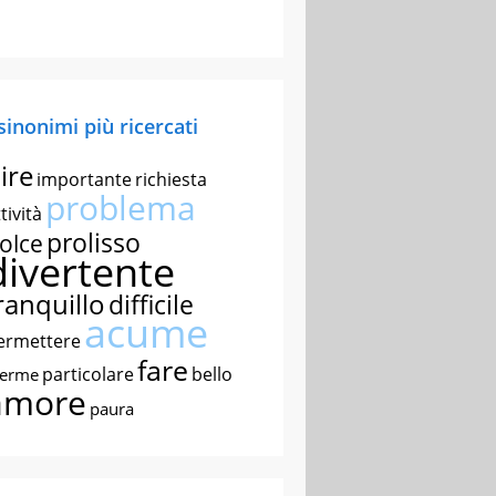
 sinonimi più ricercati
ire
importante
richiesta
problema
tività
prolisso
olce
divertente
ranquillo
difficile
acume
ermettere
fare
particolare
bello
nerme
amore
paura