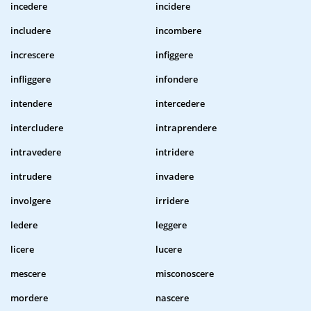
incedere
incidere
includere
incombere
increscere
infiggere
infliggere
infondere
intendere
intercedere
intercludere
intraprendere
intravedere
intridere
intrudere
invadere
involgere
irridere
ledere
leggere
licere
lucere
mescere
misconoscere
mordere
nascere