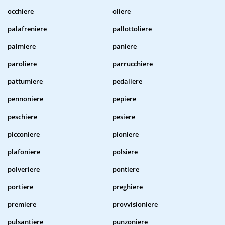
occhiere
oliere
palafreniere
pallottoliere
palmiere
paniere
paroliere
parrucchiere
pattumiere
pedaliere
pennoniere
pepiere
peschiere
pesiere
picconiere
pioniere
plafoniere
polsiere
polveriere
pontiere
portiere
preghiere
premiere
provvisioniere
pulsantiere
punzoniere