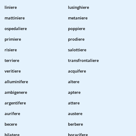
liniere
lusinghiere
mattiniere
metaniere
ospedaliere
poppiere
primiere
prodiere
risiere
salottiere
terriere
transfrontaliere
veritiere
acquifere
alluminifere
altere
ambigenere
aptere
argentifere
attere
aurifere
austere
becere
berbere
bilatere
boracifere