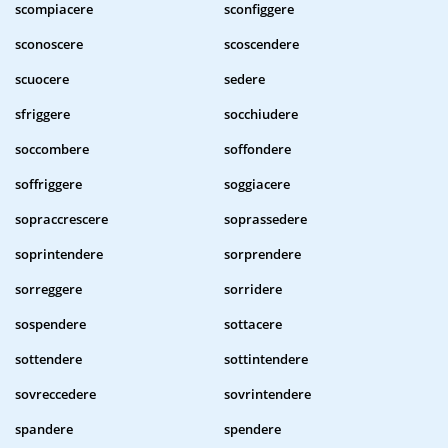
scompiacere
sconfiggere
sconoscere
scoscendere
scuocere
sedere
sfriggere
socchiudere
soccombere
soffondere
soffriggere
soggiacere
sopraccrescere
soprassedere
soprintendere
sorprendere
sorreggere
sorridere
sospendere
sottacere
sottendere
sottintendere
sovreccedere
sovrintendere
spandere
spendere