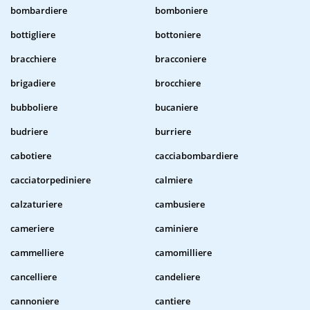
bombardiere
bomboniere
bottigliere
bottoniere
bracchiere
bracconiere
brigadiere
brocchiere
bubboliere
bucaniere
budriere
burriere
cabotiere
cacciabombardiere
cacciatorpediniere
calmiere
calzaturiere
cambusiere
cameriere
caminiere
cammelliere
camomilliere
cancelliere
candeliere
cannoniere
cantiere