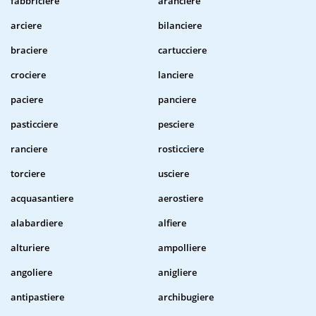
fabbriciere
aranciere
arciere
bilanciere
braciere
cartucciere
crociere
lanciere
paciere
panciere
pasticciere
pesciere
ranciere
rosticciere
torciere
usciere
acquasantiere
aerostiere
alabardiere
alfiere
alturiere
ampolliere
angoliere
anigliere
antipastiere
archibugiere