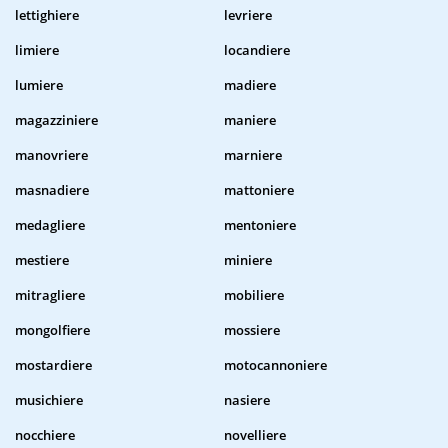
lettighiere
levriere
limiere
locandiere
lumiere
madiere
magazziniere
maniere
manovriere
marniere
masnadiere
mattoniere
medagliere
mentoniere
mestiere
miniere
mitragliere
mobiliere
mongolfiere
mossiere
mostardiere
motocannoniere
musichiere
nasiere
nocchiere
novelliere