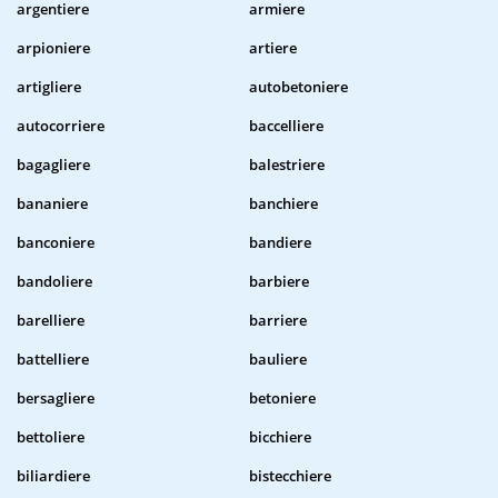
argentiere
armiere
arpioniere
artiere
artigliere
autobetoniere
autocorriere
baccelliere
bagagliere
balestriere
bananiere
banchiere
banconiere
bandiere
bandoliere
barbiere
barelliere
barriere
battelliere
bauliere
bersagliere
betoniere
bettoliere
bicchiere
biliardiere
bistecchiere