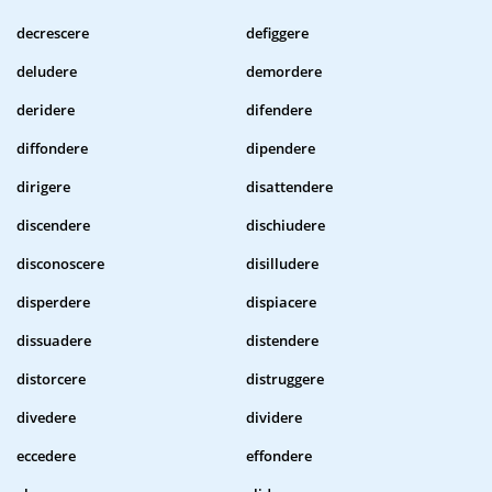
decrescere
defiggere
deludere
demordere
deridere
difendere
diffondere
dipendere
dirigere
disattendere
discendere
dischiudere
disconoscere
disilludere
disperdere
dispiacere
dissuadere
distendere
distorcere
distruggere
divedere
dividere
eccedere
effondere