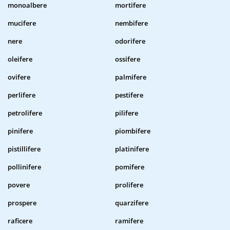
monoalbere
mortifere
mucifere
nembifere
nere
odorifere
oleifere
ossifere
ovifere
palmifere
perlifere
pestifere
petrolifere
pilifere
pinifere
piombifere
pistillifere
platinifere
pollinifere
pomifere
povere
prolifere
prospere
quarzifere
raficere
ramifere