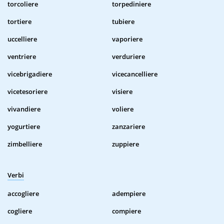
torcoliere
torpediniere
tortiere
tubiere
uccelliere
vaporiere
ventriere
verduriere
vicebrigadiere
vicecancelliere
vicetesoriere
visiere
vivandiere
voliere
yogurtiere
zanzariere
zimbelliere
zuppiere
Verbi
accogliere
adempiere
cogliere
compiere