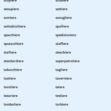
scopiere
scudiere
senapiere
sestiere
somiere
sonagliere
sottobicchiere
spalliere
specchiere
spedizioniere
sputacchiere
staffiere
stalliere
stecchiere
stendardiere
superpetroliere
tabacchiere
tagliere
tastiere
taverniere
tavoliere
teiere
tesoriere
testiere
tomboliere
torbiere