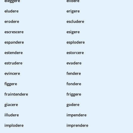
eleggere
elidere
eludere
erigere
erodere
escludere
escrescere
esigere
espandere
esplodere
estendere
estorcere
estrudere
evadere
evincere
fendere
figgere
fondere
fraintendere
friggere
giacere
godere
illudere
impendere
implodere
imprendere