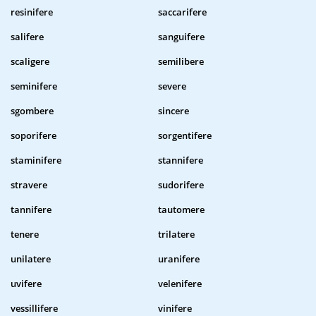
resinifere
saccarifere
salifere
sanguifere
scaligere
semilibere
seminifere
severe
sgombere
sincere
soporifere
sorgentifere
staminifere
stannifere
stravere
sudorifere
tannifere
tautomere
tenere
trilatere
unilatere
uranifere
uvifere
velenifere
vessillifere
vinifere