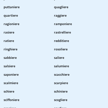
puttaniere
quagliere
quartiere
raggiere
ragioniere
ramponiere
rasiere
rastrelliere
ratiere
redditiere
ringhiere
rosoliere
sabbiere
saliere
salsiere
salumiere
saponiere
scacchiere
scalmiere
scarpiere
schiere
schiniere
sciffoniere
scogliere