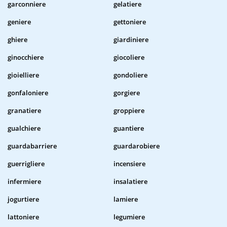
garconniere
gelatiere
geniere
gettoniere
ghiere
giardiniere
ginocchiere
giocoliere
gioielliere
gondoliere
gonfaloniere
gorgiere
granatiere
groppiere
gualchiere
guantiere
guardabarriere
guardarobiere
guerrigliere
incensiere
infermiere
insalatiere
jogurtiere
lamiere
lattoniere
legumiere