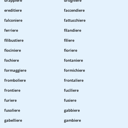
drappiere
droghiere
ereditiere
faccendiere
falconiere
fattucchiere
ferriere
filandiere
filibustiere
filiere
fiociniere
fioriere
fochiere
fontaniere
formaggiere
formichiere
fromboliere
frontaliere
frontiere
fuciliere
furiere
fusiere
fusoliere
gabbiere
gabelliere
gambiere