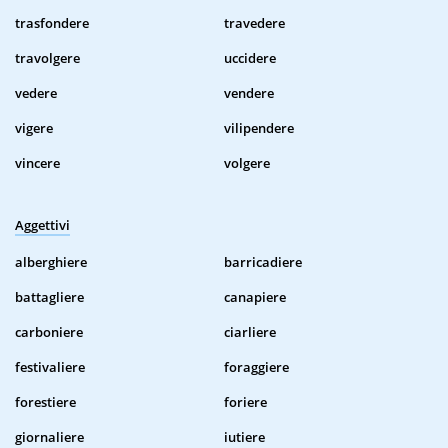
trasfondere
travedere
travolgere
uccidere
vedere
vendere
vigere
vilipendere
vincere
volgere
Aggettivi
alberghiere
barricadiere
battagliere
canapiere
carboniere
ciarliere
festivaliere
foraggiere
forestiere
foriere
giornaliere
iutiere