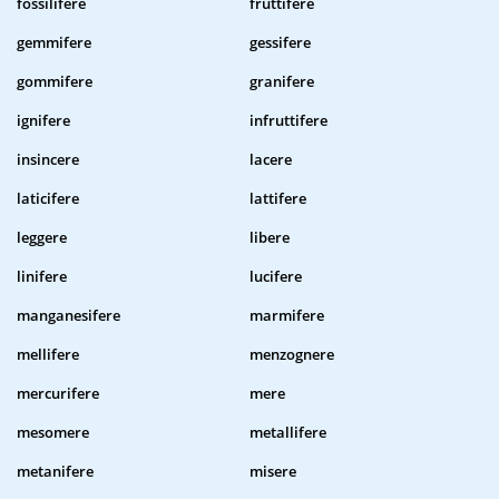
fossilifere
fruttifere
gemmifere
gessifere
gommifere
granifere
ignifere
infruttifere
insincere
lacere
laticifere
lattifere
leggere
libere
linifere
lucifere
manganesifere
marmifere
mellifere
menzognere
mercurifere
mere
mesomere
metallifere
metanifere
misere