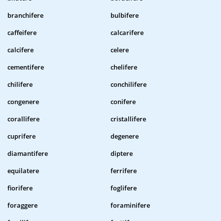
branchifere
bulbifere
caffeifere
calcarifere
calcifere
celere
cementifere
chelifere
chilifere
conchilifere
congenere
conifere
corallifere
cristallifere
cuprifere
degenere
diamantifere
diptere
equilatere
ferrifere
fiorifere
foglifere
foraggere
foraminifere