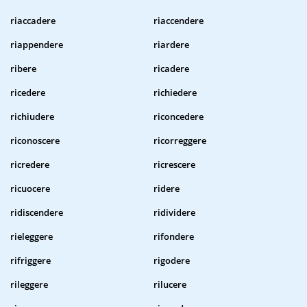
riaccadere
riaccendere
riappendere
riardere
ribere
ricadere
ricedere
richiedere
richiudere
riconcedere
riconoscere
ricorreggere
ricredere
ricrescere
ricuocere
ridere
ridiscendere
ridividere
rieleggere
rifondere
rifriggere
rigodere
rileggere
rilucere