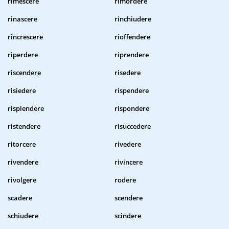
rimescere
rimordere
rinascere
rinchiudere
rincrescere
rioffendere
riperdere
riprendere
riscendere
risedere
risiedere
rispendere
risplendere
rispondere
ristendere
risuccedere
ritorcere
rivedere
rivendere
rivincere
rivolgere
rodere
scadere
scendere
schiudere
scindere