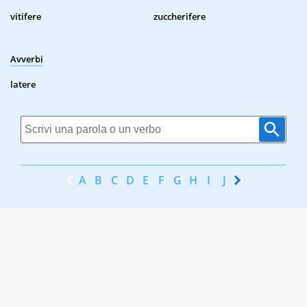
vitifere
zuccherifere
Avverbi
latere
A
B
C
D
E
F
G
H
I
J
K
L
M
N