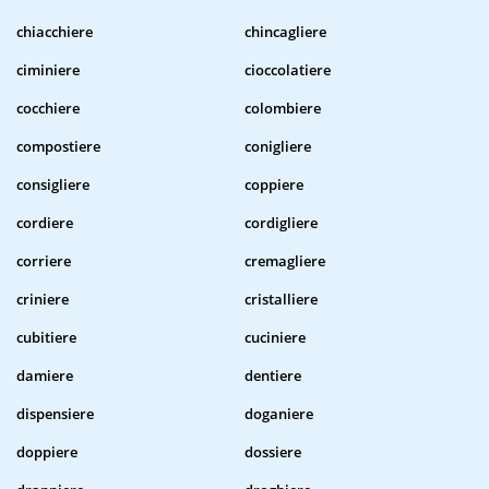
chiacchiere
chincagliere
ciminiere
cioccolatiere
cocchiere
colombiere
compostiere
conigliere
consigliere
coppiere
cordiere
cordigliere
corriere
cremagliere
criniere
cristalliere
cubitiere
cuciniere
damiere
dentiere
dispensiere
doganiere
doppiere
dossiere