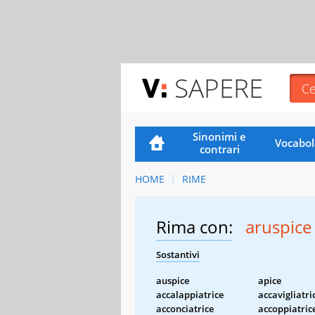
SAPERE
Sinonimi e
Vocabol
contrari
HOME
RIME
Rima con:
aruspice
Sostantivi
auspice
apice
accalappiatrice
accavigliatri
acconciatrice
accoppiatric