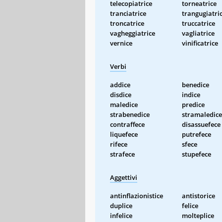
telecopiatrice
torneatrice
tranciatrice
trangugiatri
troncatrice
truccatrice
vagheggiatrice
vagliatrice
vernice
vinificatrice
Verbi
addice
benedice
disdice
indice
maledice
predice
strabenedice
stramaledice
contraffece
disassuefece
liquefece
putrefece
rifece
sfece
strafece
stupefece
Aggettivi
antinflazionistice
antistorice
duplice
felice
infelice
molteplice