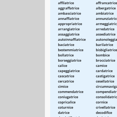
affilatrice
affrancatrice
aggraffatrice
albergatrice
ambasciatrice
ambiatrice
annaffiatrice
annunziatric
appropriatrice
armeggiatric
arrangiatrice
arredatrice
assaggiatrice
assediatrice
autoinnaffiatrice
autonoleggia
baciatrice
barilatrice
bestemmiatrice
bisbigliatrice
bollatrice
bombice
borseggiatrice
brocciatrice
calice
camice
capeggiatrice
cardatrice
cascatrice
castigatrice
cercatrice
cesellatrice
cimice
circumnaviga
commendatrice
compendiatr
coniugatrice
consolidatri
copricalice
cornice
coturnice
crivellatrice
datrice
decodifice