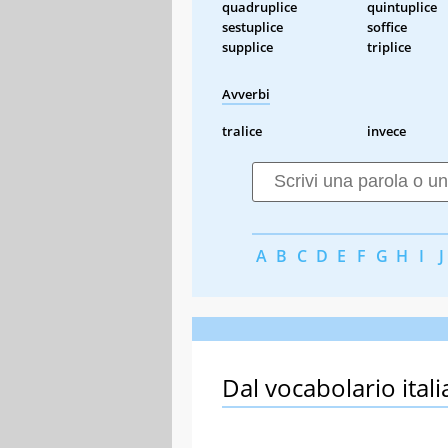
quadruplice
quintuplice
sestuplice
soffice
supplice
triplice
Avverbi
tralice
invece
A
B
C
D
E
F
G
H
I
J
Dal vocabolario itali