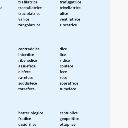
trafilatrice
trafugatrice
ce
trastullatrice
trivellatrice
truciolatrice
ulice
varice
ventilatrice
zangolatrice
zincatrice
contraddice
dice
interdice
lice
ribenedice
ridice
assuefece
confece
disfece
fece
rarefece
rece
soddisfece
sopraffece
torrefece
tumefece
batteriologice
centuplice
fradice
geopolitice
ossidrilice
ottuplice