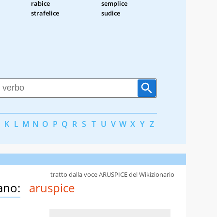
rabice
semplice
strafelice
sudice
K
L
M
N
O
P
Q
R
S
T
U
V
W
X
Y
Z
tratto dalla voce ARUSPICE del Wikizionario
ano:
aruspice