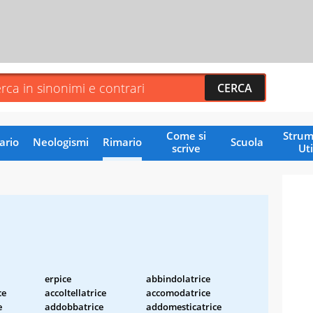
Come si
Strum
ario
Neologismi
Rimario
Scuola
scrive
Uti
erpice
abbindolatrice
ce
accoltellatrice
accomodatrice
e
addobbatrice
addomesticatrice