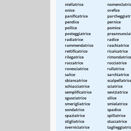
niellatrice
nomenclatri
onice
orefice
panificatrice
parcheggiatr
pendice
pernice
pollice
pomice
posteggiatrice
preannunciat
radiatrice
radice
rammendatrice
raschiatrice
rettificatrice
ricalcatrice
rilegatrice
rimondatric
roccatrice
rocciatrice
rovesciatrice
rullatrice
salice
sarchiatrice
sbiancatrice
scalpellatric
schiacciatrice
sciatrice
semplificatrice
seviziatrice
sgusciatrice
silice
smerigliatrice
smielatrice
sondatrice
spadice
spaziatrice
spillatrice
stigliatrice
stuccatrice
sverniciatrice
taglieggiatri