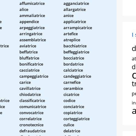
affumicatrice
agganciatrice
alice
allargatrice
ammaliatrice
anice
e
appendice
applicatrice
e
arpeggiatrice
arrampicatrice
arringatrice
artefice
I
assemblatrice
atreplice
trice
aviatrice
bacchiatrice
d
beffatrice
beffeggiatrice
bluffatrice
bocciatrice
at
bonificatrice
bordatrice
d
cacciatrice
calciatrice
campeggiatrice
candeggiatrice
t
carice
carnefice
cavillatrice
cerambice
p
chiodatrice
cicatrice
trice
classificatrice
codice
i
ice
comunicatrice
conciatrice
ce
convocatrice
copiatrice
correlatrice
corteggiatrice
cronotecnice
culice
defraudatrice
delatrice