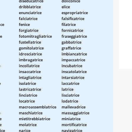
diseducatrice
doliconice
dribblatrice
elice
enunciatrice
espropriatrice
falciatrice
falsificatrice
ice
fenice
filatrice
forgiatrice
fornicatrice
ce
fotomitragliatrice
fraseggiatrice
fustellatrice
gabbatrice
gomitolatrice
graffatrice
idrosciatrice
imbiancatrice
imbragatrice
impaccatrice
e
incollatrice
incubatrice
insaccatrice
inscatolatrice
intagliatrice
intarsiatrice
e
isolatrice
laccatrice
lastricatrice
latrice
linciatrice
lisciatrice
locatrice
lodatrice
macroassemblatrice
mallevadrice
e
maschiatrice
massaggiatrice
e
mietitrebbiatrice
miniatrice
e
molatrice
mortificatrice
ice
narice
navigatrice