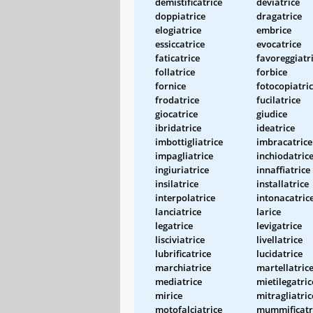
demistificatrice
deviatrice
doppiatrice
dragatrice
elogiatrice
embrice
essiccatrice
evocatrice
faticatrice
favoreggiatr
follatrice
forbice
fornice
fotocopiatri
frodatrice
fucilatrice
giocatrice
giudice
ibridatrice
ideatrice
imbottigliatrice
imbracatrice
impagliatrice
inchiodatric
ingiuriatrice
innaffiatrice
insilatrice
installatrice
interpolatrice
intonacatric
lanciatrice
larice
legatrice
levigatrice
lisciviatrice
livellatrice
lubrificatrice
lucidatrice
marchiatrice
martellatric
mediatrice
mietilegatric
mirice
mitragliatric
motofalciatrice
mummificatr