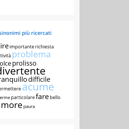
 sinonimi più ricercati
ire
importante
richiesta
problema
tività
prolisso
olce
divertente
ranquillo
difficile
acume
ermettere
fare
particolare
bello
nerme
amore
paura