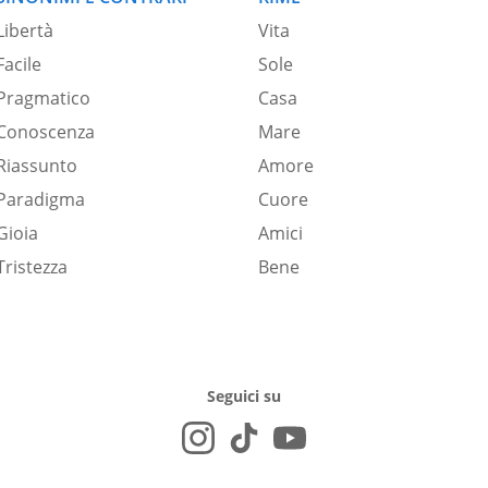
Libertà
Vita
Facile
Sole
Pragmatico
Casa
Conoscenza
Mare
Riassunto
Amore
Paradigma
Cuore
Gioia
Amici
Tristezza
Bene
Seguici su