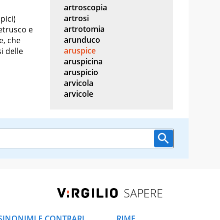
artroscopia
artrosi
pici)
artrotomia
 etrusco e
arunduco
e, che
aruspice
i delle
aruspicina
aruspicio
arvicola
arvicole
SAPERE
SINONIMI E CONTRARI
RIME