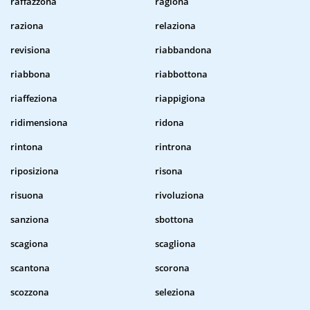
raffazzona
ragiona
raziona
relaziona
revisiona
riabbandona
riabbona
riabbottona
riaffeziona
riappigiona
ridimensiona
ridona
rintona
rintrona
riposiziona
risona
risuona
rivoluziona
sanziona
sbottona
scagiona
scagliona
scantona
scorona
scozzona
seleziona