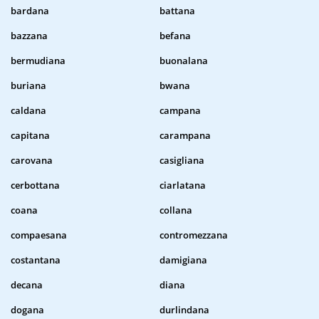
bardana
battana
bazzana
befana
bermudiana
buonalana
buriana
bwana
caldana
campana
capitana
carampana
carovana
casigliana
cerbottana
ciarlatana
coana
collana
compaesana
contromezzana
costantana
damigiana
decana
diana
dogana
durlindana