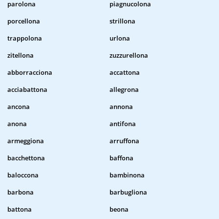
parolona
piagnucolona
porcellona
strillona
trappolona
urlona
zitellona
zuzzurellona
abborracciona
accattona
acciabattona
allegrona
ancona
annona
anona
antifona
armeggiona
arruffona
bacchettona
baffona
baloccona
bambinona
barbona
barbugliona
battona
beona