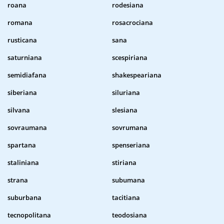
roana
rodesiana
romana
rosacrociana
rusticana
sana
saturniana
scespiriana
semidiafana
shakespeariana
siberiana
siluriana
silvana
slesiana
sovraumana
sovrumana
spartana
spenseriana
staliniana
stiriana
strana
subumana
suburbana
tacitiana
tecnopolitana
teodosiana