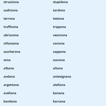
strusciona
stupidona
sudiciona
tardona
terrona
testona
trafficona
trippona
ubriacona
vescicona
villanzona
vociona
zaccherona
zappona
zona
zuccona
albana
altana
andana
antesignana
argentana
atellana
avellana
banana
bandana
barcana