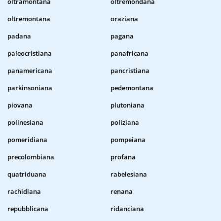
oltramontana
oltremondana
oltremontana
oraziana
padana
pagana
paleocristiana
panafricana
panamericana
pancristiana
parkinsoniana
pedemontana
piovana
plutoniana
polinesiana
poliziana
pomeridiana
pompeiana
precolombiana
profana
quatriduana
rabelesiana
rachidiana
renana
repubblicana
ridanciana