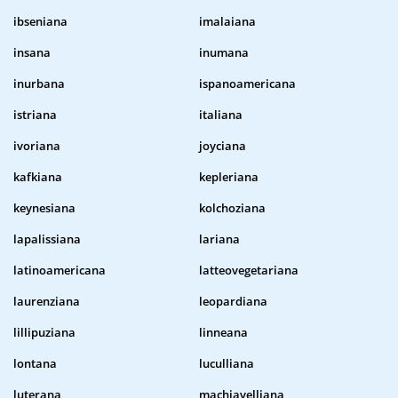
ibseniana
imalaiana
insana
inumana
inurbana
ispanoamericana
istriana
italiana
ivoriana
joyciana
kafkiana
kepleriana
keynesiana
kolchoziana
lapalissiana
lariana
latinoamericana
latteovegetariana
laurenziana
leopardiana
lillipuziana
linneana
lontana
luculliana
luterana
machiavelliana