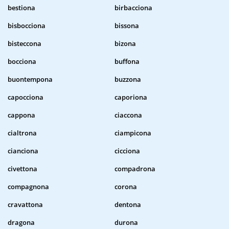
bestiona
birbacciona
bisbocciona
bissona
bisteccona
bizona
bocciona
buffona
buontempona
buzzona
capocciona
caporiona
cappona
ciaccona
cialtrona
ciampicona
cianciona
cicciona
civettona
compadrona
compagnona
corona
cravattona
dentona
dragona
durona