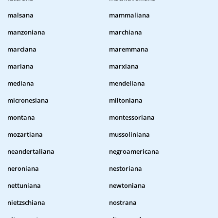
malsana
mammaliana
manzoniana
marchiana
marciana
maremmana
mariana
marxiana
mediana
mendeliana
micronesiana
miltoniana
montana
montessoriana
mozartiana
mussoliniana
neandertaliana
negroamericana
neroniana
nestoriana
nettuniana
newtoniana
nietzschiana
nostrana