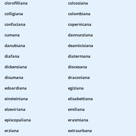
clorofilliana
colcosiana
colligiana
colombiana
confuciana
copernicana
cumana
dannunziana
danubiana
deamicisiana
diafana
diatermana
dickensiana
diocesana
disumana
draconiana
edoardiana
egiziana
einsteiniana
elisabettiana
elzeviriana
emiliana
episcopaliana
erasmiana
erziana
extraurbana