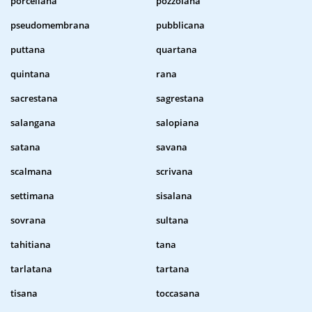
porcellana
pozzolana
pseudomembrana
pubblicana
puttana
quartana
quintana
rana
sacrestana
sagrestana
salangana
salopiana
satana
savana
scalmana
scrivana
settimana
sisalana
sovrana
sultana
tahitiana
tana
tarlatana
tartana
tisana
toccasana