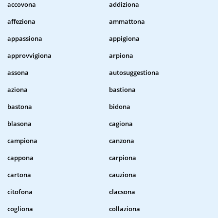
accovona
addiziona
affeziona
ammattona
appassiona
appigiona
approvvigiona
arpiona
assona
autosuggestiona
aziona
bastiona
bastona
bidona
blasona
cagiona
campiona
canzona
cappona
carpiona
cartona
cauziona
citofona
clacsona
cogliona
collaziona