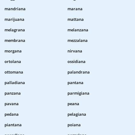
mandriana
marana
marijuana
mattana
melagrana
melanzana
membrana
mezzalana
morgana
nirvana
ortolana
ossidiana
ottomana
palandrana
palladiana
pantana
panzana
parmigiana
pavana
peana
pedana
pelagiana
piantana
poiana