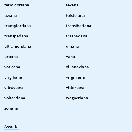
termidoriana
texana
tiziana
tolstoiana
transgiordana
transiberiana
transpadana
traspadana
ultramondana
umana
urbana
vana
vaticana
villanoviana
virgiliana
virginiana
vitruviana
vittoriana
volterriana
wagneriana
zoliana
Avverbi