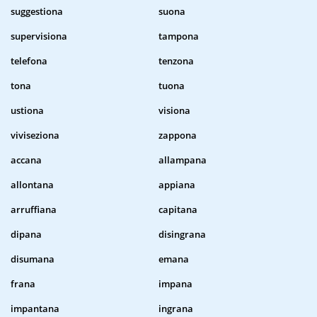
suggestiona
suona
supervisiona
tampona
telefona
tenzona
tona
tuona
ustiona
visiona
viviseziona
zappona
accana
allampana
allontana
appiana
arruffiana
capitana
dipana
disingrana
disumana
emana
frana
impana
impantana
ingrana