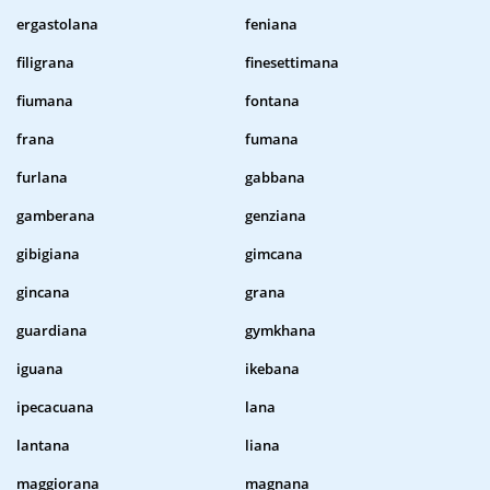
ergastolana
feniana
filigrana
finesettimana
fiumana
fontana
frana
fumana
furlana
gabbana
gamberana
genziana
gibigiana
gimcana
gincana
grana
guardiana
gymkhana
iguana
ikebana
ipecacuana
lana
lantana
liana
maggiorana
magnana