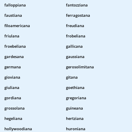
falloppiana
fantozziana
faustiana
ferragostana
filoamericana
freudiana
friulana
frobeliana
froebeliana
gallicana
gardesana
gaussiana
germana
gerosolimitana
gioviana
gitana
giuliana
goethiana
gordiana
gregoriana
grossolana
guineana
hegeliana
hertziana
hollywoodiana
huroniana