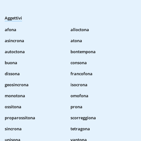
Aggettivi
afona
alloctona
asincrona
atona
autoctona
bontempona
buona
consona
dissona
francofona
geosincrona
isocrona
monotona
omofona
ossitona
prona
proparossitona
scorreggiona
sincrona
tetragona
unisona
vantona