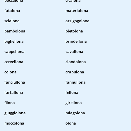
boccalona
cicalona
fatalona
materialona
scialona
arzigogolona
bambolona
bietolona
bighellona
brindellona
cappellona
cavallona
cervellona
ciondolona
colona
crapulona
fanciullona
fannullona
farfallona
fellona
filona
girellona
giuggiolona
miagolona
moccolona
olona