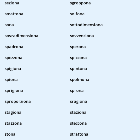
seziona
sgroppona
smattona
solfona
sona
sottodimensiona
sovradimensiona
sovvenziona
spadrona
sperona
spezzona
spiccona
spigiona
spintona
spiona
spolmona
sprigiona
sprona
sproporziona
sragiona
stagiona
staziona
stazzona
steccona
stona
strattona