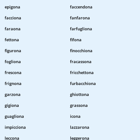
epigona
faccendona
facciona
fanfarona
faraona
farfugliona
fettona
fifona
figurona
finocchiona
fogliona
fracassona
frescona
fricchettona
frignona
furbacchiona
garzona
ghiottona
gigiona
grassona
guagliona
icona
impicciona
lazzarona
leccona
leggerona