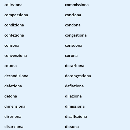
colleziona
commissiona
compassiona
conciona
condiziona
condona
confeziona
congestiona
consona
consuona
convenziona
corona
cotona
decarbona
decondiziona
decongestiona
defeziona
deflaziona
detona
dilaziona
dimensiona
dimissiona
direziona
disaffeziona
disarciona
dissona