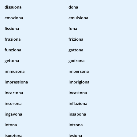
dissuona
dona
emoziona
emulsiona
fissiona
fona
fraziona
friziona
funziona
gattona
gettona
godrona
immusona
impersona
impressiona
imprigiona
incartona
incastona
incorona
inflaziona
ingavona
insapona
intona
introna
ispeziona
lesiona