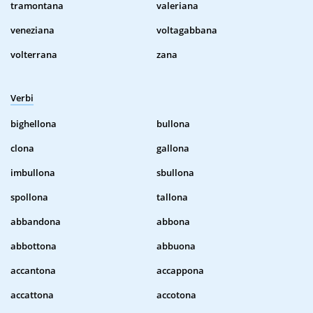
tramontana
valeriana
veneziana
voltagabbana
volterrana
zana
Verbi
bighellona
bullona
clona
gallona
imbullona
sbullona
spollona
tallona
abbandona
abbona
abbottona
abbuona
accantona
accappona
accattona
accotona