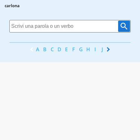
carlona
A
B
C
D
E
F
G
H
I
J
K
L
M
N