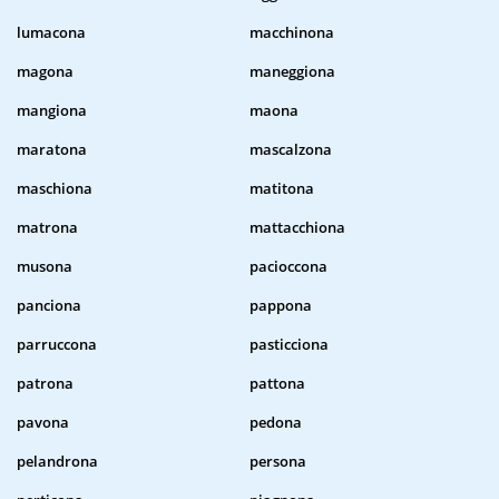
lumacona
macchinona
magona
maneggiona
mangiona
maona
maratona
mascalzona
maschiona
matitona
matrona
mattacchiona
musona
pacioccona
panciona
pappona
parruccona
pasticciona
patrona
pattona
pavona
pedona
pelandrona
persona