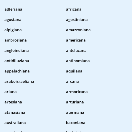
adleriana
africana
agostana
agostiniana
alpigiana
amazzoniana
ambrosiana
americana
angloindiana
antelucana
antidiluviana
antinomiana
appalachiana
aquilana
araboisraeliana
arcana
ariana
armoricana
artesiana
arturiana
atanasiana
atermana
australiana
baconiana