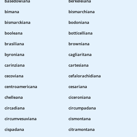
basedowiana
berkeleiana
bimana
bismarchiana
bismarckiana
bodoniana
booleana
botticelliana
brasiliana
browniana
byroniana
cagliaritana
carinziana
cartesiana
cecoviana
cefalorachidiana
centroamericana
cesariana
chelleana
ciceroniana
circadiana
circumpadana
circumvesuviana
cismontana
cispadana
citramontana