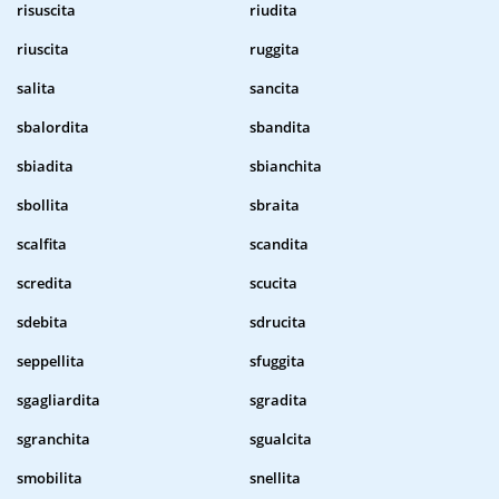
risuscita
riudita
riuscita
ruggita
salita
sancita
sbalordita
sbandita
sbiadita
sbianchita
sbollita
sbraita
scalfita
scandita
scredita
scucita
sdebita
sdrucita
seppellita
sfuggita
sgagliardita
sgradita
sgranchita
sgualcita
smobilita
snellita