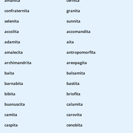
amanita
cernita
confraternita
granita
selenita
sunnita
accolita
accomandita
adamita
aita
amalecita
antropomorfita
archimandrita
areopagita
baita
balsamita
barnabita
bastita
bibita
briofita
buonuscita
calamita
camita
carovita
caspita
cenobita