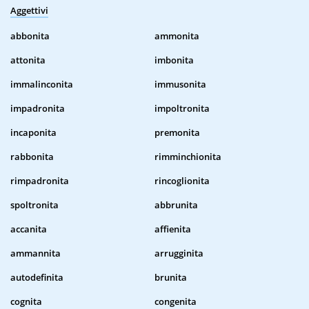
Aggettivi
abbonita
ammonita
attonita
imbonita
immalinconita
immusonita
impadronita
impoltronita
incaponita
premonita
rabbonita
rimminchionita
rimpadronita
rincoglionita
spoltronita
abbrunita
accanita
affienita
ammannita
arrugginita
autodefinita
brunita
cognita
congenita