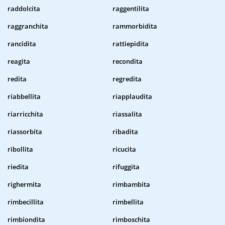
raddolcita
raggentilita
raggranchita
rammorbidita
rancidita
rattiepidita
reagita
recondita
redita
regredita
riabbellita
riapplaudita
riarricchita
riassalita
riassorbita
ribadita
ribollita
ricucita
riedita
rifuggita
righermita
rimbambita
rimbecillita
rimbellita
rimbiondita
rimboschita