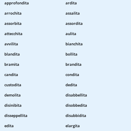
approfondita
ardita
arrochita
assalita
assorbita
assordita
attecchita
aulita
avvilita
bianchita
blandita
bollita
bramita
brandita
candita
condita
custodita
dedita
demolita
disabbellita
disinibita
disobbedita
disseppellita
disubbidita
edita
elargita