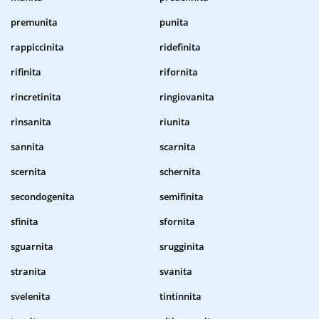
premunita
punita
rappiccinita
ridefinita
rifinita
rifornita
rincretinita
ringiovanita
rinsanita
riunita
sannita
scarnita
scernita
schernita
secondogenita
semifinita
sfinita
sfornita
sguarnita
srugginita
stranita
svanita
svelenita
tintinnita