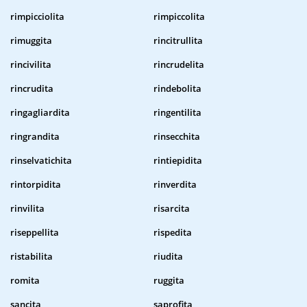
rimpicciolita
rimpiccolita
rimuggita
rincitrullita
rincivilita
rincrudelita
rincrudita
rindebolita
ringagliardita
ringentilita
ringrandita
rinsecchita
rinselvatichita
rintiepidita
rintorpidita
rinverdita
rinvilita
risarcita
riseppellita
rispedita
ristabilita
riudita
romita
ruggita
sancita
saprofita