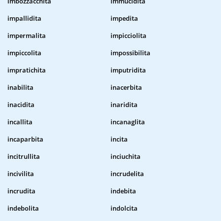
imbozzacchita
immucidita
impallidita
impedita
impermalita
impicciolita
impiccolita
impossibilita
impratichita
imputridita
inabilita
inacerbita
inacidita
inaridita
incallita
incanaglita
incaparbita
incita
incitrullita
inciuchita
incivilita
incrudelita
incrudita
indebita
indebolita
indolcita