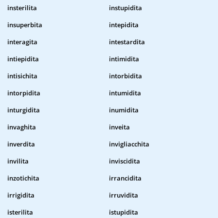
insterilita
instupidita
insuperbita
intepidita
interagita
intestardita
intiepidita
intimidita
intisichita
intorbidita
intorpidita
intumidita
inturgidita
inumidita
invaghita
inveita
inverdita
invigliacchita
invilita
inviscidita
inzotichita
irrancidita
irrigidita
irruvidita
isterilita
istupidita