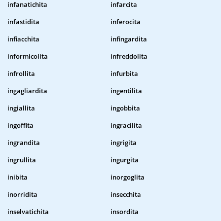
infanatichita
infarcita
infastidita
inferocita
infiacchita
infingardita
informicolita
infreddolita
infrollita
infurbita
ingagliardita
ingentilita
ingiallita
ingobbita
ingoffita
ingracilita
ingrandita
ingrigita
ingrullita
ingurgita
inibita
inorgoglita
inorridita
insecchita
inselvatichita
insordita