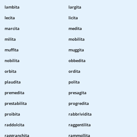
lambita
largita
lecita
licita
marcita
medita
milita
mobilita
muffita
muggita
nobilita
obbedita
orbita
ordita
plaudita
polita
premedita
presagita
prestabilita
progredita
proibita
rabbrividita
raddolcita
raggentilita
raggranchita
rammollita