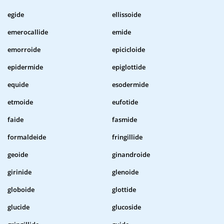
egide
ellissoide
emerocallide
emide
emorroide
epicicloide
epidermide
epiglottide
equide
esodermide
etmoide
eufotide
faide
fasmide
formaldeide
fringillide
geoide
ginandroide
girinide
glenoide
globoide
glottide
glucide
glucoside