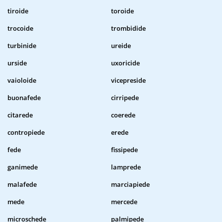
tiroide
toroide
trocoide
trombidide
turbinide
ureide
urside
uxoricide
vaioloide
vicepreside
buonafede
cirripede
citarede
coerede
contropiede
erede
fede
fissipede
ganimede
lamprede
malafede
marciapiede
mede
mercede
microschede
palmipede