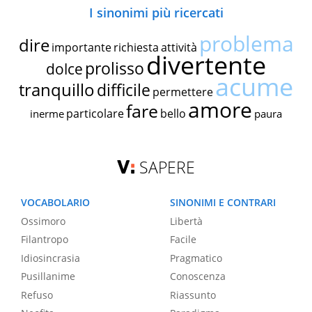
I sinonimi più ricercati
problema
dire
importante
richiesta
attività
divertente
prolisso
dolce
acume
tranquillo
difficile
permettere
amore
fare
particolare
bello
inerme
paura
SAPERE
VOCABOLARIO
SINONIMI E CONTRARI
Ossimoro
Libertà
Filantropo
Facile
Idiosincrasia
Pragmatico
Pusillanime
Conoscenza
Refuso
Riassunto