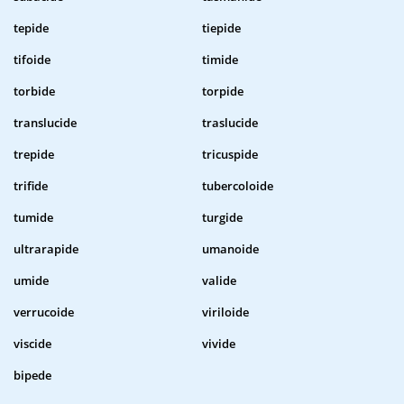
tepide
tiepide
tifoide
timide
torbide
torpide
translucide
traslucide
trepide
tricuspide
trifide
tubercoloide
tumide
turgide
ultrarapide
umanoide
umide
valide
verrucoide
viriloide
viscide
vivide
bipede