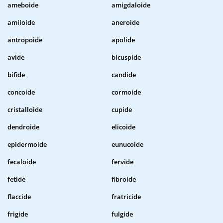
ameboide
amigdaloide
amiloide
aneroide
antropoide
apolide
avide
bicuspide
bifide
candide
concoide
cormoide
cristalloide
cupide
dendroide
elicoide
epidermoide
eunucoide
fecaloide
fervide
fetide
fibroide
flaccide
fratricide
frigide
fulgide