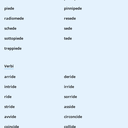
piede
pinnipede
radiomede
resede
schede
sede
sottopiede
tede
treppiede
Verbi
arride
deride
intride
irride
ride
sorride
stride
asside
avvide
circoncide
coincide
collide