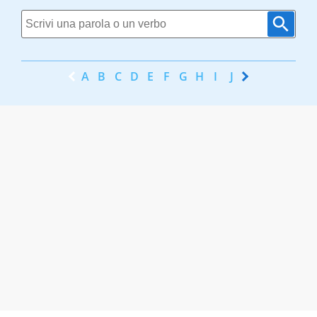
A
B
C
D
E
F
G
H
I
J
K
L
M
N