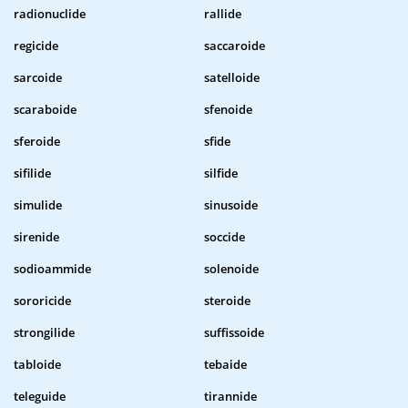
radionuclide
rallide
regicide
saccaroide
sarcoide
satelloide
scaraboide
sfenoide
sferoide
sfide
sifilide
silfide
simulide
sinusoide
sirenide
soccide
sodioammide
solenoide
sororicide
steroide
strongilide
suffissoide
tabloide
tebaide
teleguide
tirannide