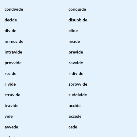
condivide
conquide
decide
disubbide
divide
elide
immucide
incide
intravide
previde
provvide
ravvide
recide
ridivide
rivide
sprovvide
stravide
suddivide
travide
uccide
vide
accede
avvede
cede