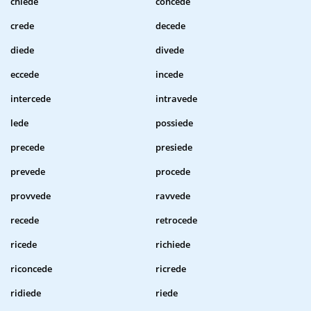
chiede
concede
crede
decede
diede
divede
eccede
incede
intercede
intravede
lede
possiede
precede
presiede
prevede
procede
provvede
ravvede
recede
retrocede
ricede
richiede
riconcede
ricrede
ridiede
riede