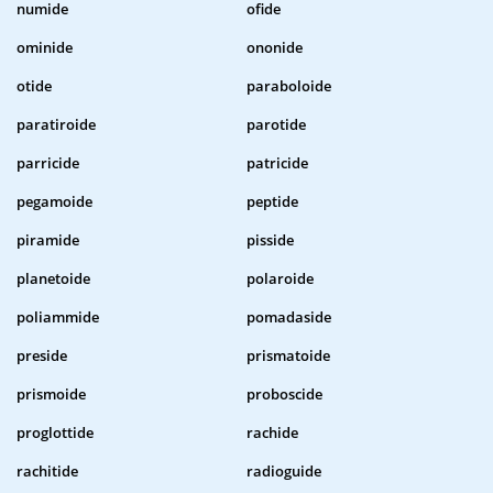
numide
ofide
ominide
ononide
otide
paraboloide
paratiroide
parotide
parricide
patricide
pegamoide
peptide
piramide
pisside
planetoide
polaroide
poliammide
pomadaside
preside
prismatoide
prismoide
proboscide
proglottide
rachide
rachitide
radioguide