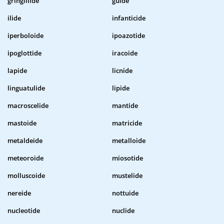
gringillide
guide
ilide
infanticide
iperboloide
ipoazotide
ipoglottide
iracoide
lapide
licnide
linguatulide
lipide
macroscelide
mantide
mastoide
matricide
metaldeide
metalloide
meteoroide
miosotide
molluscoide
mustelide
nereide
nottuide
nucleotide
nuclide