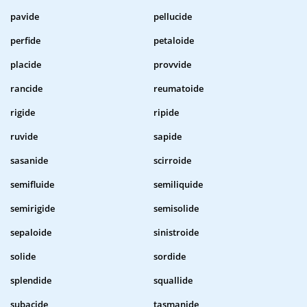
pavide
pellucide
perfide
petaloide
placide
provvide
rancide
reumatoide
rigide
ripide
ruvide
sapide
sasanide
scirroide
semifluide
semiliquide
semirigide
semisolide
sepaloide
sinistroide
solide
sordide
splendide
squallide
subacide
tasmanide