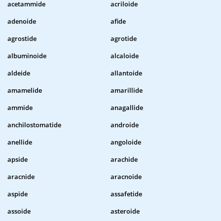
acetammide
acriloide
adenoide
afide
agrostide
agrotide
albuminoide
alcaloide
aldeide
allantoide
amamelide
amarillide
ammide
anagallide
anchilostomatide
androide
anellide
angoloide
apside
arachide
aracnide
aracnoide
aspide
assafetide
assoide
asteroide