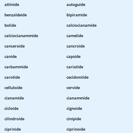
attinide
autoguide
benzaldeide
bipiramide
bolide
calciocianamide
calciocianammide
camelide
canceroide
cancroide
canide
capside
carbammide
cariatide
carotide
cecidomiide
celluloide
cervide
cianamide
cianammide
cicloide
cignoide
cilindroide
cinipide
ciprinide
ciprinoide