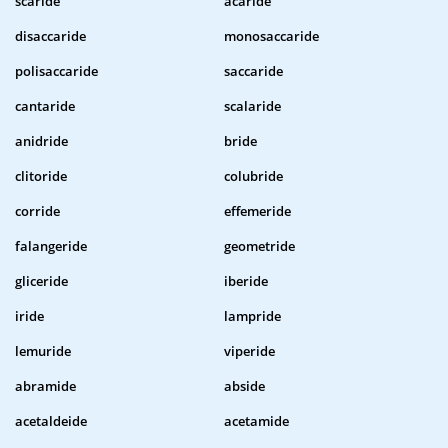
scaride
acaride
disaccaride
monosaccaride
polisaccaride
saccaride
cantaride
scalaride
anidride
bride
clitoride
colubride
corride
effemeride
falangeride
geometride
gliceride
iberide
iride
lampride
lemuride
viperide
abramide
abside
acetaldeide
acetamide