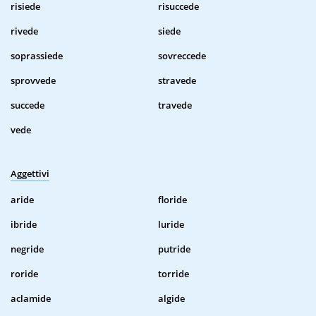
risiede
risuccede
rivede
siede
soprassiede
sovreccede
sprovvede
stravede
succede
travede
vede
Aggettivi
aride
floride
ibride
luride
negride
putride
roride
torride
aclamide
algide