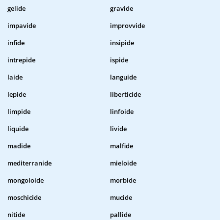
gelide
gravide
impavide
improvvide
infide
insipide
intrepide
ispide
laide
languide
lepide
liberticide
limpide
linfoide
liquide
livide
madide
malfide
mediterranide
mieloide
mongoloide
morbide
moschicide
mucide
nitide
pallide