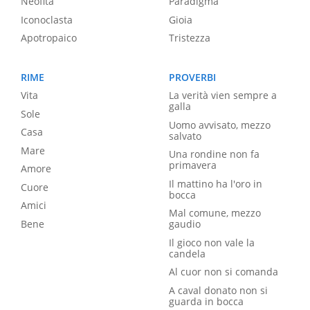
Neofita
Paradigma
Iconoclasta
Gioia
Apotropaico
Tristezza
RIME
PROVERBI
Vita
La verità vien sempre a
galla
Sole
Uomo avvisato, mezzo
Casa
salvato
Mare
Una rondine non fa
primavera
Amore
Il mattino ha l'oro in
Cuore
bocca
Amici
Mal comune, mezzo
Bene
gaudio
Il gioco non vale la
candela
Al cuor non si comanda
A caval donato non si
guarda in bocca