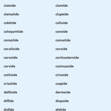
cistoide
clamide
clematide
clupeide
cobitide
colloide
coloquintide
conoide
consolide
convalide
coralloide
coroide
coronide
corticosteroide
corvide
cosinusoide
cotiloide
crinoide
crisalide
cuspide
delfinide
dermoide
diffide
diopside
disfide
efelide