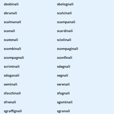
sbobinali
sbolognali
sbranali
scalcinali
scalmanali
scampanali
scanali
scardinali
scatenali
sciolinali
scombinali
scompaginali
scompagnali
sconfinali
scriminali
sdegnali
sdoganali
segnali
seminali
serenali
sfacchinali
sfognali
sfrenali
sgominali
sgraffignali
sgranali