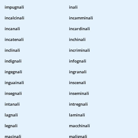
impugnali
inali
incalcinali
incamminali
incanali
incardinali
incatenali
inchinali
inclinali
incriminali
indignali
infognali
ingegnali
ingranali
inguainali
inscenali
insegnali
inseminali
intanali
intregnali
lagnali
laminali
legnali
macchinali
macinali
malignali