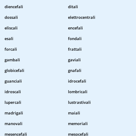
diencefali
ditali
dossali
elettrocentrali
eliscali
encefali
esali
fondali
forcali
frattali
gambali
gaviali
globicefali
gnafali
guanciali
idrocefali
idroscali
lombricali
lupercali
lustrastivali
madrigali
maiali
manovali
memoriali
mesencefali
mesocefali