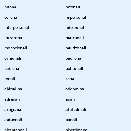
bitonali
bizonali
coronali
impersonali
interpersonali
interzonali
intrazonali
matronali
monoclonali
multizonali
ormonali
padronali
patronali
politonali
tonali
zonali
abitudinali
addominali
adrenali
anali
artigianali
attitudinali
autunnali
banali
bicentennali
bisettimanali