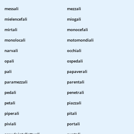
messali
mezzali
mielencefali
miogali
mirtali
monocefali
monolocali
motomondiali
narvali
occhiali
opali
ospedali
pali
papaverali
paramezzali
parentali
pedali
penetrali
petali
piazzali
piperali
pitali
piviali
portali