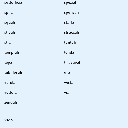
sottufficiali
speziali
spirali
sponsali
squali
staffali
stivali
straccali
strali
tantali
tempiali
tendali
tepali
tirastivali
tubiflorali
urali
vandali
vestali
vetturali
viali
zendali
Verbi