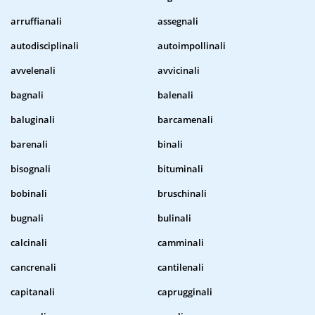
arruffianali
assegnali
autodisciplinali
autoimpollinali
avvelenali
avvicinali
bagnali
balenali
baluginali
barcamenali
barenali
binali
bisognali
bituminali
bobinali
bruschinali
bugnali
bulinali
calcinali
camminali
cancrenali
cantilenali
capitanali
caprugginali