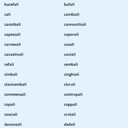
bucefali
bufali
cali
cambiali
cannibali
cannocchiali
capezzali
caporali
carnevali
casali
cavastivali
caviali
cefali
cembali
cimbali
cinghiali
clavicembali
clorali
commensali
contropali
copali
coppali
cosciali
crotali
davanzali
dedali