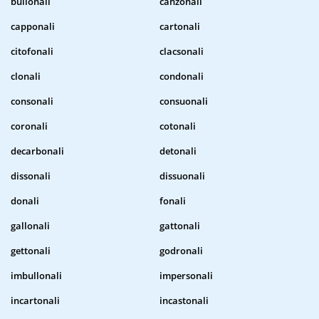
bullonali
canzonali
capponali
cartonali
citofonali
clacsonali
clonali
condonali
consonali
consuonali
coronali
cotonali
decarbonali
detonali
dissonali
dissuonali
donali
fonali
gallonali
gattonali
gettonali
godronali
imbullonali
impersonali
incartonali
incastonali