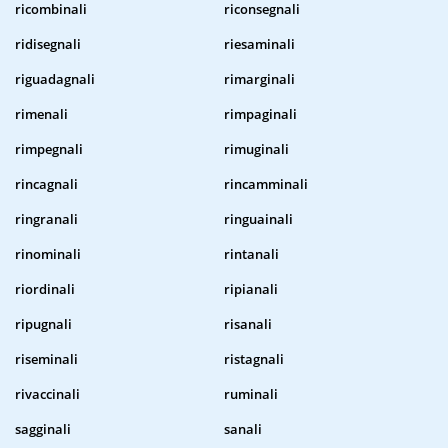
ricombinali
riconsegnali
ridisegnali
riesaminali
riguadagnali
rimarginali
rimenali
rimpaginali
rimpegnali
rimuginali
rincagnali
rincamminali
ringranali
ringuainali
rinominali
rintanali
riordinali
ripianali
ripugnali
risanali
riseminali
ristagnali
rivaccinali
ruminali
sagginali
sanali