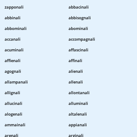
zapponali
abbacinali
abbinali
abbisognali
abbominali
abominali
accanali
accompagnali
acuminali
affascinali
affienali
affinali
agognali
alienali
allampanali
allenali
allignali
allontanali
allucinali
alluminali
alogenali
altalenali
ammainali
appianali
arenali
arginali