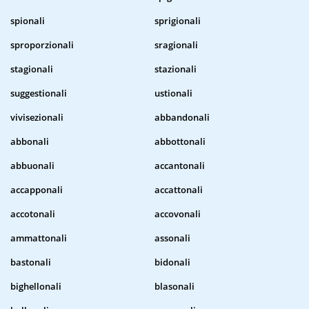
spionali
sprigionali
sproporzionali
sragionali
stagionali
stazionali
suggestionali
ustionali
vivisezionali
abbandonali
abbonali
abbottonali
abbuonali
accantonali
accapponali
accattonali
accotonali
accovonali
ammattonali
assonali
bastonali
bidonali
bighellonali
blasonali