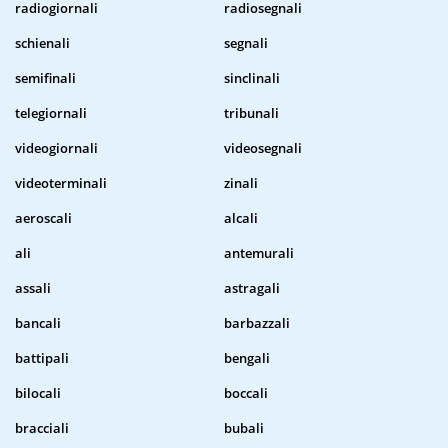
radiogiornali
radiosegnali
schienali
segnali
semifinali
sinclinali
telegiornali
tribunali
videogiornali
videosegnali
videoterminali
zinali
aeroscali
alcali
ali
antemurali
assali
astragali
bancali
barbazzali
battipali
bengali
bilocali
boccali
bracciali
bubali