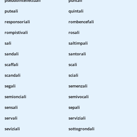
pseudointellettuali
puntali
puteali
quintali
responsoriali
rombencefali
rompistivali
rosali
sali
saltimpali
sandali
santorali
scaffali
scali
scandali
sciali
segali
semenzali
semionciali
semivocali
sensali
sepali
servali
serviziali
seviziali
sottogrondali