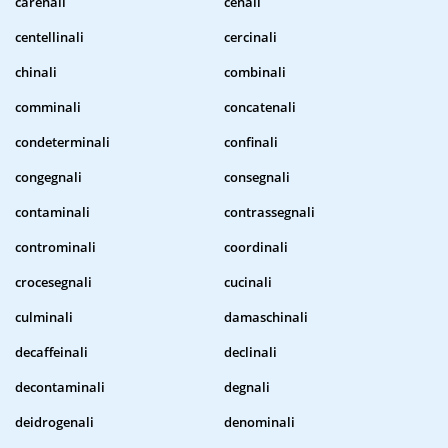
carenali
cenali
centellinali
cercinali
chinali
combinali
comminali
concatenali
condeterminali
confinali
congegnali
consegnali
contaminali
contrassegnali
controminali
coordinali
crocesegnali
cucinali
culminali
damaschinali
decaffeinali
declinali
decontaminali
degnali
deidrogenali
denominali