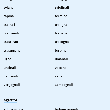
svignali
sviolinali
tapinali
terminali
trainali
tralignali
tramenali
trapanali
trascinali
trasognali
trasumanali
turbinali
ugnali
umanali
uncinali
vaccinali
vaticinali
venali
vergognali
zampognali
Aggettivi
adimensionali
bidimensionali