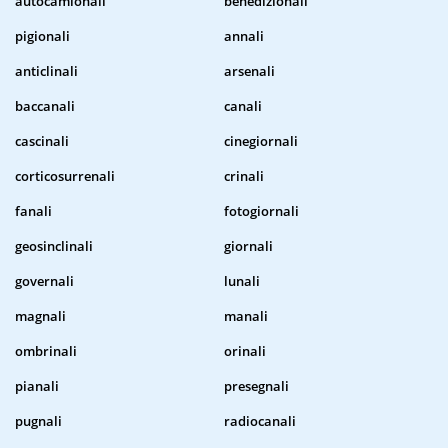
autocamionali
benedizionali
pigionali
annali
anticlinali
arsenali
baccanali
canali
cascinali
cinegiornali
corticosurrenali
crinali
fanali
fotogiornali
geosinclinali
giornali
governali
lunali
magnali
manali
ombrinali
orinali
pianali
presegnali
pugnali
radiocanali