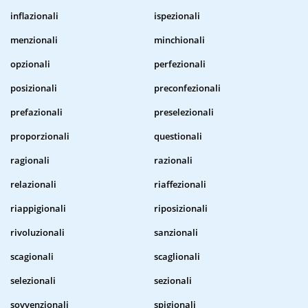
inflazionali
ispezionali
menzionali
minchionali
opzionali
perfezionali
posizionali
preconfezionali
prefazionali
preselezionali
proporzionali
questionali
ragionali
razionali
relazionali
riaffezionali
riappigionali
riposizionali
rivoluzionali
sanzionali
scagionali
scaglionali
selezionali
sezionali
sovvenzionali
spigionali