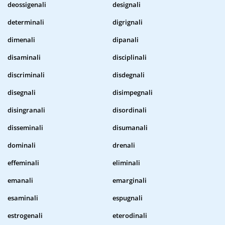
deossigenali
designali
determinali
digrignali
dimenali
dipanali
disaminali
disciplinali
discriminali
disdegnali
disegnali
disimpegnali
disingranali
disordinali
disseminali
disumanali
dominali
drenali
effeminali
eliminali
emanali
emarginali
esaminali
espugnali
estrogenali
eterodinali