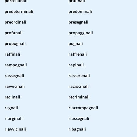
porcellanali
pralinali
predeterminali
predominali
preordinali
presegnali
profanali
propagginali
propugnali
pugnali
raffinali
raffrenali
rampognali
rapinali
rassegnali
rasserenali
ravvicinali
raziocinali
reclinali
recriminali
regnali
riaccompagnali
riarginali
riassegnali
riavvicinali
ribagnali