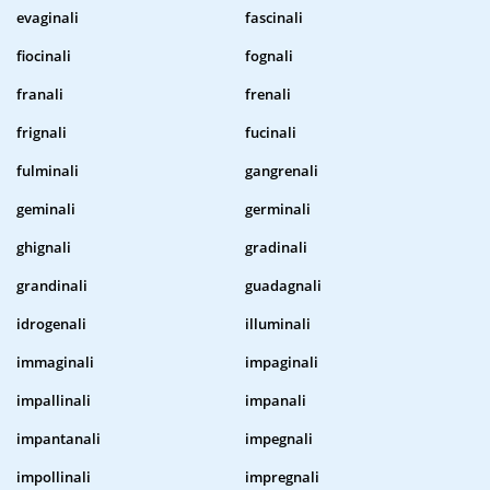
evaginali
fascinali
fiocinali
fognali
franali
frenali
frignali
fucinali
fulminali
gangrenali
geminali
germinali
ghignali
gradinali
grandinali
guadagnali
idrogenali
illuminali
immaginali
impaginali
impallinali
impanali
impantanali
impegnali
impollinali
impregnali