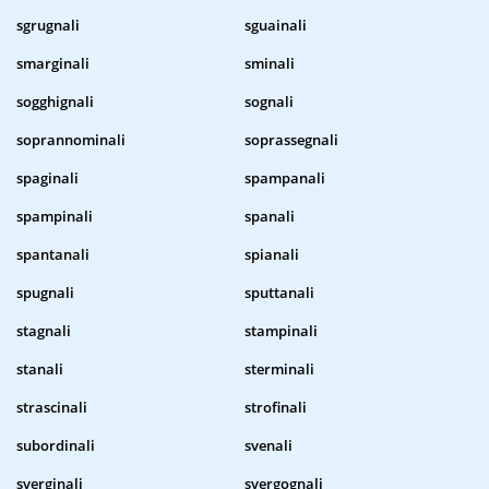
sgrugnali
sguainali
smarginali
sminali
sogghignali
sognali
soprannominali
soprassegnali
spaginali
spampanali
spampinali
spanali
spantanali
spianali
spugnali
sputtanali
stagnali
stampinali
stanali
sterminali
strascinali
strofinali
subordinali
svenali
sverginali
svergognali