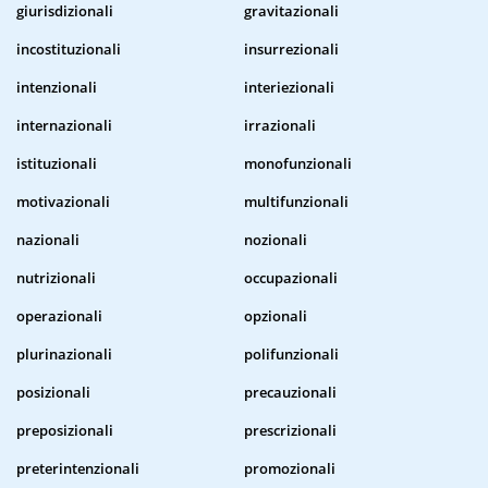
giurisdizionali
gravitazionali
incostituzionali
insurrezionali
intenzionali
interiezionali
internazionali
irrazionali
istituzionali
monofunzionali
motivazionali
multifunzionali
nazionali
nozionali
nutrizionali
occupazionali
operazionali
opzionali
plurinazionali
polifunzionali
posizionali
precauzionali
preposizionali
prescrizionali
preterintenzionali
promozionali