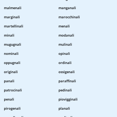
malmenali
manganali
marginali
marocchinali
martellinali
menali
minali
modanali
mugugnali
mulinali
nominali
opinali
oppugnali
ordinali
originali
ossigenali
panali
paraffinali
patrocinali
pedinali
penali
piovigginali
pirogenali
planali