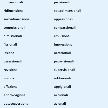
dimensionali
pensionali
ridimensionali
sottodimensionali
sovradimensionali
appassionali
commissionali
compassionali
dimissionali
emulsionali
fissionali
impressionali
lesionali
occasionali
ossessionali
provvisionali
revisionali
supervisionali
visionali
addizionali
affezionali
appigionali
approvvigionali
arpionali
autosuggestionali
azionali