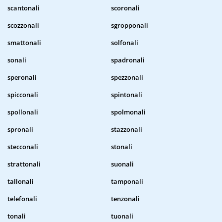
scantonali
scoronali
scozzonali
sgropponali
smattonali
solfonali
sonali
spadronali
speronali
spezzonali
spicconali
spintonali
spollonali
spolmonali
spronali
stazzonali
stecconali
stonali
strattonali
suonali
tallonali
tamponali
telefonali
tenzonali
tonali
tuonali