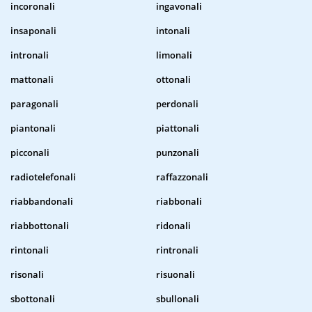
incoronali
ingavonali
insaponali
intonali
intronali
limonali
mattonali
ottonali
paragonali
perdonali
piantonali
piattonali
picconali
punzonali
radiotelefonali
raffazzonali
riabbandonali
riabbonali
riabbottonali
ridonali
rintonali
rintronali
risonali
risuonali
sbottonali
sbullonali