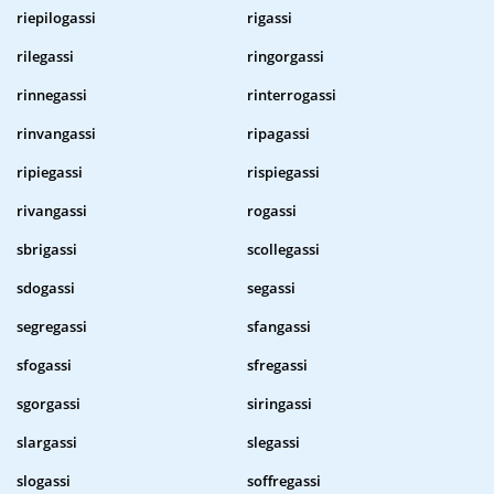
riepilogassi
rigassi
rilegassi
ringorgassi
rinnegassi
rinterrogassi
rinvangassi
ripagassi
ripiegassi
rispiegassi
rivangassi
rogassi
sbrigassi
scollegassi
sdogassi
segassi
segregassi
sfangassi
sfogassi
sfregassi
sgorgassi
siringassi
slargassi
slegassi
slogassi
soffregassi