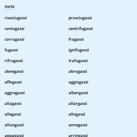
Verbi
riasciugassi
prosciugassi
coniugassi
centrifugassi
corrugassi
frugassi
fugassi
ignifugassi
rifrugassi
trafugassi
abnegassi
abrogassi
affogassi
aggiogassi
aggregassi
albergassi
allagassi
allargassi
allegassi
allogassi
allungassi
annegassi
appagassi
arringassi