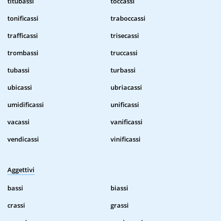
titubassi
toccassi
tonificassi
traboccassi
trafficassi
trisecassi
trombassi
truccassi
tubassi
turbassi
ubicassi
ubriacassi
umidificassi
unificassi
vacassi
vanificassi
vendicassi
vinificassi
Aggettivi
bassi
biassi
crassi
grassi