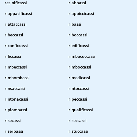
resinificassi
riabbassi
riappacificassi
riappiccicassi
riattaccassi
ribassi
ribeccassi
riboccassi
riconficcassi
riedificassi
rificcassi
rimbacuccassi
rimbeccassi
rimboccassi
rimbombassi
rimedicassi
rinsaccassi
rintoccassi
rintonacassi
ripeccassi
ripiombassi
riqualificassi
risecassi
riseccassi
riserbassi
ristuccassi