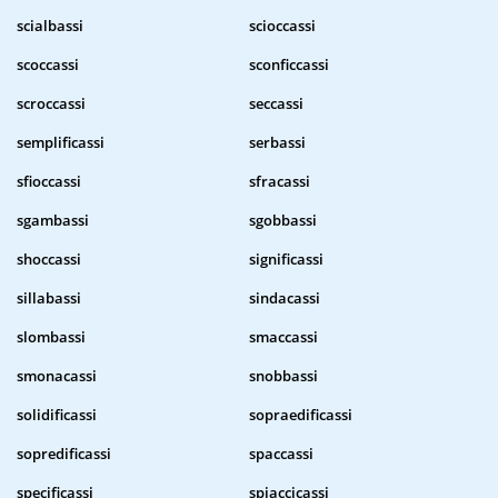
scialbassi
scioccassi
scoccassi
sconficcassi
scroccassi
seccassi
semplificassi
serbassi
sfioccassi
sfracassi
sgambassi
sgobbassi
shoccassi
significassi
sillabassi
sindacassi
slombassi
smaccassi
smonacassi
snobbassi
solidificassi
sopraedificassi
sopredificassi
spaccassi
specificassi
spiaccicassi