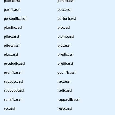
palificassi
panificassi
parificassi
peccassi
personificassi
perturbassi
pianificassi
piccassi
piluccassi
piombassi
pitoccassi
placassi
placcassi
predicassi
pregiudicassi
prelibassi
prolificassi
qualificassi
rabboccassi
raccassi
raddobbassi
radicassi
ramificassi
rappacificassi
recassi
resecassi