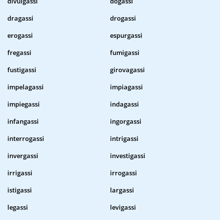
divulgassi
dogassi
dragassi
drogassi
erogassi
espurgassi
fregassi
fumigassi
fustigassi
girovagassi
impelagassi
impiagassi
impiegassi
indagassi
infangassi
ingorgassi
interrogassi
intrigassi
invergassi
investigassi
irrigassi
irrogassi
istigassi
largassi
legassi
levigassi