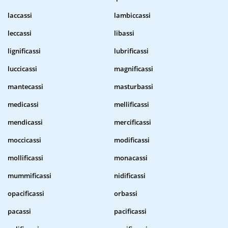
laccassi
lambiccassi
leccassi
libassi
lignificassi
lubrificassi
luccicassi
magnificassi
mantecassi
masturbassi
medicassi
mellificassi
mendicassi
mercificassi
moccicassi
modificassi
mollificassi
monacassi
mummificassi
nidificassi
opacificassi
orbassi
pacassi
pacificassi