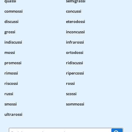
quassi
semigrassi
commossi
concussi
discussi
eterodossi
grossi
inconcussi
indiscussi
infrarossi
mossi
ortodossi
promossi
ridiscussi
rimossi
ripercossi
riscossi
rossi
russi
scossi
smossi
sommossi
ultrarossi