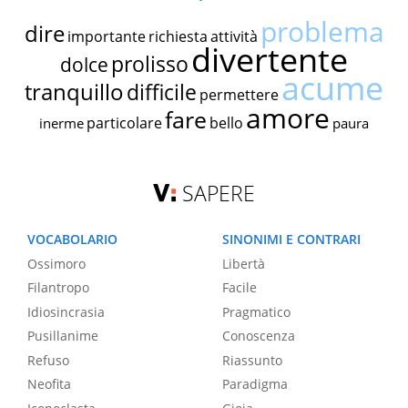
problema
dire
importante
richiesta
attività
divertente
prolisso
dolce
acume
tranquillo
difficile
permettere
amore
fare
particolare
bello
inerme
paura
SAPERE
VOCABOLARIO
SINONIMI E CONTRARI
Ossimoro
Libertà
Filantropo
Facile
Idiosincrasia
Pragmatico
Pusillanime
Conoscenza
Refuso
Riassunto
Neofita
Paradigma