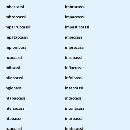
imboccassi
imbracassi
imbroccassi
impaccassi
imparruccassi
impasticcassi
impataccassi
impiccassi
impiombassi
imprecassi
incoccassi
incubassi
indicassi
infiaccassi
infioccassi
infoibassi
inglobassi
insaccassi
intabaccassi
intaccassi
intersecassi
intonacassi
intubassi
inurbassi
inzuccassi
ipotecassi