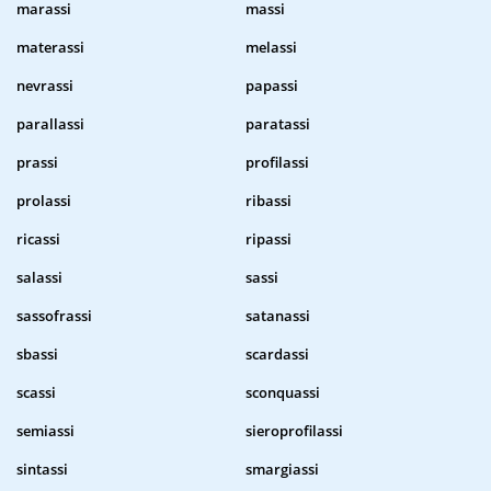
marassi
massi
materassi
melassi
nevrassi
papassi
parallassi
paratassi
prassi
profilassi
prolassi
ribassi
ricassi
ripassi
salassi
sassi
sassofrassi
satanassi
sbassi
scardassi
scassi
sconquassi
semiassi
sieroprofilassi
sintassi
smargiassi