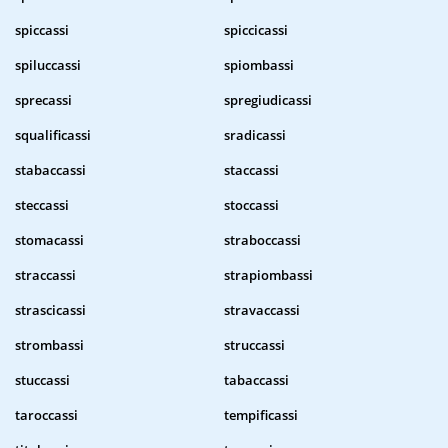
spiccassi
spiccicassi
spiluccassi
spiombassi
sprecassi
spregiudicassi
squalificassi
sradicassi
stabaccassi
staccassi
steccassi
stoccassi
stomacassi
straboccassi
straccassi
strapiombassi
strascicassi
stravaccassi
strombassi
struccassi
stuccassi
tabaccassi
taroccassi
tempificassi