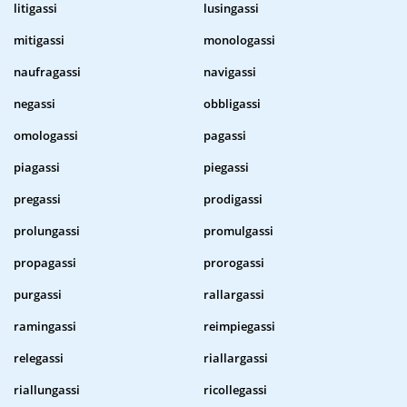
litigassi
lusingassi
mitigassi
monologassi
naufragassi
navigassi
negassi
obbligassi
omologassi
pagassi
piagassi
piegassi
pregassi
prodigassi
prolungassi
promulgassi
propagassi
prorogassi
purgassi
rallargassi
ramingassi
reimpiegassi
relegassi
riallargassi
riallungassi
ricollegassi