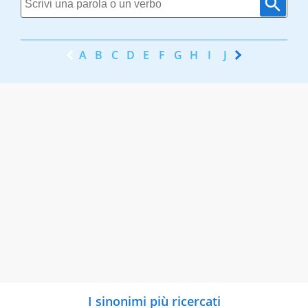
A
B
C
D
E
F
G
H
I
J
K
L
M
N
I sinonimi più ricercati