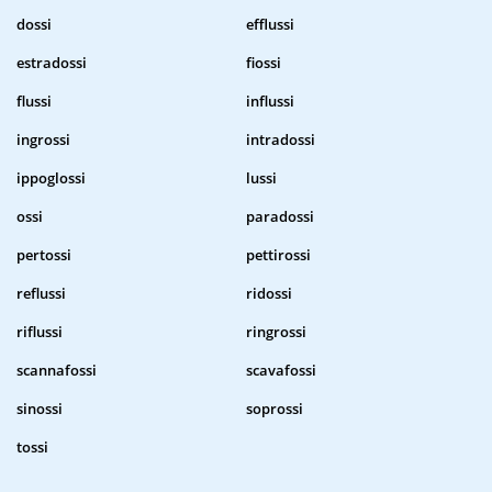
dossi
efflussi
estradossi
fiossi
flussi
influssi
ingrossi
intradossi
ippoglossi
lussi
ossi
paradossi
pertossi
pettirossi
reflussi
ridossi
riflussi
ringrossi
scannafossi
scavafossi
sinossi
soprossi
tossi