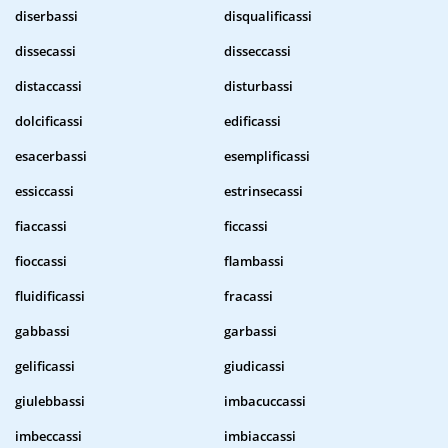
diserbassi
disqualificassi
dissecassi
disseccassi
distaccassi
disturbassi
dolcificassi
edificassi
esacerbassi
esemplificassi
essiccassi
estrinsecassi
fiaccassi
ficcassi
fioccassi
flambassi
fluidificassi
fracassi
gabbassi
garbassi
gelificassi
giudicassi
giulebbassi
imbacuccassi
imbeccassi
imbiaccassi