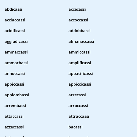
abdicassi
accecassi
acciaccassi
accoccassi
acidificassi
addobbassi
aggiudicassi
almanaccassi
ammaccassi
ammiccassi
ammorbassi
amplificassi
annoccassi
appacificassi
appiccassi
appiccicassi
appiombassi
arrecassi
arrembassi
arroccassi
attaccassi
attraccassi
azzeccassi
bacassi