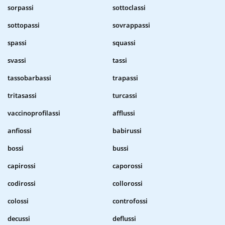
sorpassi
sottoclassi
sottopassi
sovrappassi
spassi
squassi
svassi
tassi
tassobarbassi
trapassi
tritasassi
turcassi
vaccinoprofilassi
afflussi
anfiossi
babirussi
bossi
bussi
capirossi
caporossi
codirossi
collorossi
colossi
controfossi
decussi
deflussi