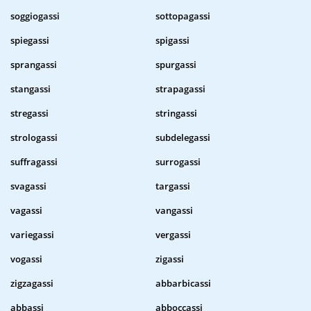
soggiogassi
sottopagassi
spiegassi
spigassi
sprangassi
spurgassi
stangassi
strapagassi
stregassi
stringassi
strologassi
subdelegassi
suffragassi
surrogassi
svagassi
targassi
vagassi
vangassi
variegassi
vergassi
vogassi
zigassi
zigzagassi
abbarbicassi
abbassi
abboccassi