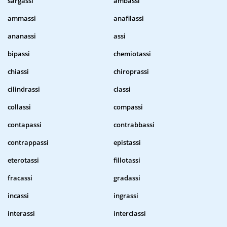
sargassi
ambassi
ammassi
anafilassi
ananassi
assi
bipassi
chemiotassi
chiassi
chiroprassi
cilindrassi
classi
collassi
compassi
contapassi
contrabbassi
contrappassi
epistassi
eterotassi
fillotassi
fracassi
gradassi
incassi
ingrassi
interassi
interclassi