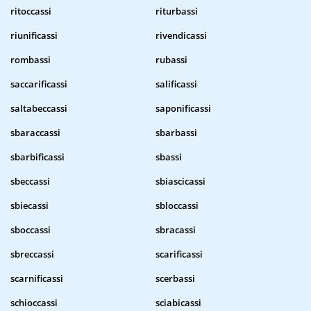
ritoccassi
riturbassi
riunificassi
rivendicassi
rombassi
rubassi
saccarificassi
salificassi
saltabeccassi
saponificassi
sbaraccassi
sbarbassi
sbarbificassi
sbassi
sbeccassi
sbiascicassi
sbiecassi
sbloccassi
sboccassi
sbracassi
sbreccassi
scarificassi
scarnificassi
scerbassi
schioccassi
sciabicassi