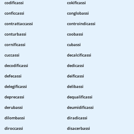
codificassi
cokificassi
conficcassi
conglobassi
contrattaccassi
controindicassi
conturbassi
coobassi
cornificassi
cubassi
cuccassi
decalcificassi
decodificassi
dedicassi
defecassi
deificassi
delegificassi
delibassi
deprecassi
dequalificassi
derubassi
deumidificassi
dilombassi
diradicassi
diroccassi
disacerbassi