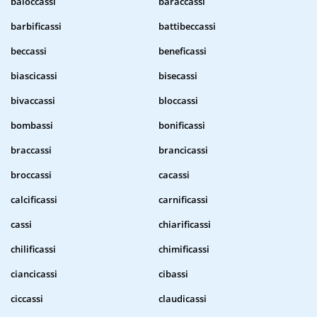
baloccassi
baraccassi
barbificassi
battibeccassi
beccassi
beneficassi
biascicassi
bisecassi
bivaccassi
bloccassi
bombassi
bonificassi
braccassi
brancicassi
broccassi
cacassi
calcificassi
carnificassi
cassi
chiarificassi
chilificassi
chimificassi
ciancicassi
cibassi
ciccassi
claudicassi