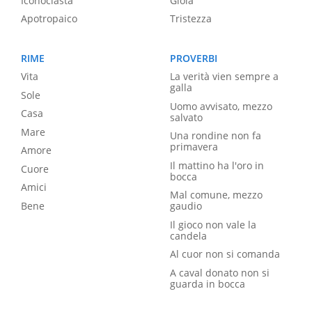
Iconoclasta
Gioia
Apotropaico
Tristezza
RIME
PROVERBI
Vita
La verità vien sempre a
galla
Sole
Uomo avvisato, mezzo
Casa
salvato
Mare
Una rondine non fa
primavera
Amore
Il mattino ha l'oro in
Cuore
bocca
Amici
Mal comune, mezzo
Bene
gaudio
Il gioco non vale la
candela
Al cuor non si comanda
A caval donato non si
guarda in bocca